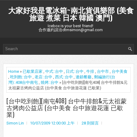
大家好我是電冰箱~南北貨俱樂部 (美食
旅遊 煮菜 日本 韓國 澳門)
Icebox is your best friend!
合作邀約請洽dtmsimon@gmail.com
Home
»
已歇業店家
,
中式::台中
,
日式::台中
,
牛排
,
台中市
,
台中美食
,
吃到飽::台中
,
老店::台中
,
西式::台中
,
連鎖餐廳
,
郵編旅行(台
灣)::408台中南屯
,
燒烤::台中
» [台中吃到飽][南屯408] 台中牛排館&元
太祖蒙古烤肉公益店 (台中美食 台中旅遊花蓮 已歇業)
[台中吃到飽][南屯408] 台中牛排館&元太祖蒙
古烤肉公益店 (台中美食 台中旅遊花蓮 已歇
業)
Simon Lin
10/07/2009 12:00:00 上午
28 則留言