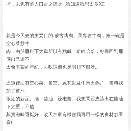
掉，以免有落人口舌之虞呀...我知道我想太多XD
就是今天去的主要目的-蒙古烤肉。我專攻牛肉，第一碗是
空心菜炒牛
肉，由於醬料下太重所以有點鹹，哈哈哈哈，好像回到那
個自己還不
太會煮菜的年紀，去吃這個也是另類下廚呀....
這道裡面有空心菜、番茄、蔥花以及牛肉火鍋片。醬料我
加了薑汁、
很油的蒜泥、酒、醬油、辣椒醬。我想問題應該出在醬油
下太重，不然
其實滋味還挺好，改天在家有機會我再用一樣的食材炒看
看!