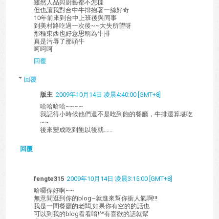
雖然人品與廚藝都不怎樣
但也讓我對台中牛排抱著一絲好奇
10年前來到台中上班後與同事
到美村路吃過一次後~~大失所望呀
那種東西也好意思稱為牛排
真是污辱了那頭牛
呵呵呵
回覆
回覆
版主
2009年10月14日 凌晨4:40:00 [GMT+8]
哈哈哈哈~~~~
我記得小時候他們還不是吃到飽的餐廳，牛排還算堪吃
~~
後來變成吃到飽以後就......
回覆
fengte315
2009年10月14日 凌晨3:15:00 [GMT+8]
哈囉你好啊~~
無意間逛到你的blog~就進來幫你衝人氣啊!!!
我是一間餐廳的老闆,如果你有空的的話也
可以到我的blog看看唷!^^有喜歡的話就幫