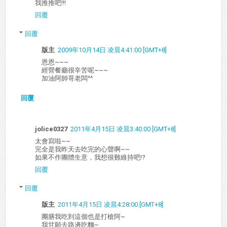
我推推吧!!!
回覆
回覆
版主
2009年10月14日 凌晨4:41:00 [GMT+8]
恩恩~~~
經營餐廳很辛苦呢~~~
加油阿帥哥老闆^^
回覆
jolice0327
2011年4月15日 凌晨3:40:00 [GMT+8]
太會寫啦~~
完全是我昨天去吃完的心聲啊~~
如果不作團體生意，我想很難維持吧!?
回覆
回覆
版主
2011年4月15日 凌晨4:28:00 [GMT+8]
團膳我吃到這個也是打槍阿~
我甘願去路邊吃麵~