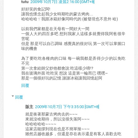
tutu
2009年10月7日 凌晨2:16:00 [GMT+8]
好好笑的食記阿!
讓我也懷念起我少女時期吃的蒙古烤肉....
哈哈哈哈ㄚ我跟冰箱好像同時代的 (被發現也不意外 哈)
以前我們家都是在天母有一間好大一間
一個人大約四百多吧 想到我家人這樣多就覺得我阿爸很辛
苦呢
但是 那是可以自己調味 感覺真的很好玩 第一次可以掌握口
味的機會
為了要吃吃各種肉的口味 每一碗我都是弄得少少的以免吃
不完
第一次拿給師父炒他都會說:吃這樣少唷!?
我在玻璃外面 吃吃笑 想說 這是第一輪而已 嘿嘿~
那是一個很好玩的記憶 謝謝冰箱讓我回憶起阿
回覆
回覆
版主
2009年10月7日 下午3:35:00 [GMT+8]
就是衝著那蒙古烤肉去的~~~
來就沒啥期待，所以沒很失落阿~~~
哈哈哈哈哈~~~~
這家店能撐到現在也是不簡單辣~~~
雖然店越收越多，但還是存在表示還是有客人喜歡去吃