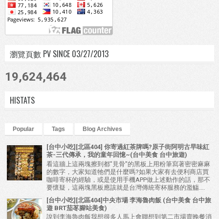
瀏覽頁數 PV SINCE 03/27/2013
19,624,464
HISTATS
Popular
Tags
Blog Archives
[台中小吃][北區404] 你寄過紅茶牌嗎?原子街阿明古早味紅
茶-三代傳承，我的童年回憶~(台中美食 台中旅遊)
看這牆上這兩塊擦到都"見骨"的黑板上用粉筆寫著密密麻麻
的數字，大家知道牠們是什麼嗎?如果大家有去便利商店買
咖啡寄杯的經驗，或是使用手機APP做上述動作的話，那不
要懷疑，這兩塊黑板應該就是台灣傳統寄杯服務的濫觴....
[台中小吃][北區404]中央市場 李海魯肉飯 (台中美食 台中旅
遊 BRT茄苳腳站美食)
說到李海魯肉飯我想很多人馬上會聯想到第二市場賣晚餐消