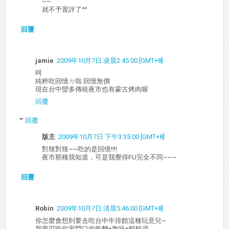
~~
就不予置評了^^
回覆
jamie
2009年10月7日 凌晨2:45:00 [GMT+8]
呵
純粹吃回憶ㄉ啦 回憶無價
現在台中蠻多傳統夜市也有蒙古烤肉喔
回覆
回覆
版主
2009年10月7日 下午3:35:00 [GMT+8]
對辣對辣~~吃的是回憶!!!!
夜市那種我知道，可是我覺得FU完全不同~~~
回覆
Robin
2009年10月7日 清晨5:46:00 [GMT+8]
你怎麼會想到要去吃台中牛排館這種玩意兒~
我寧可吃你家門口的乾麵+魯味+餛飩湯