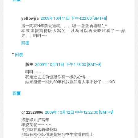
yellowjia
2009年10月11日 下午4:22:00 [GMT+8]
這一間我N年前去過就。。。嗯~~謝謝再聯絡^_^
本來還蠻期待版大寫的，以為可以再去吃吃看了~~結
果。。呵呵~~
回覆
回覆
版主
2009年10月11日 下午4:43:00 [GMT+8]
呵呵~~~~
我走進去之前也跟你有一樣的心情~~
結果感覺一回到80年代我就知道大事不妙了~~~XD
回覆
q122528896
2009年10月12日 中午12:22:00 [GMT+8]
遙想綠豆胖當年
雄姿英發~~~~~
年少時在嘉義學藝時
那時有兩位師傅總是把台中牛排掛在嘴上