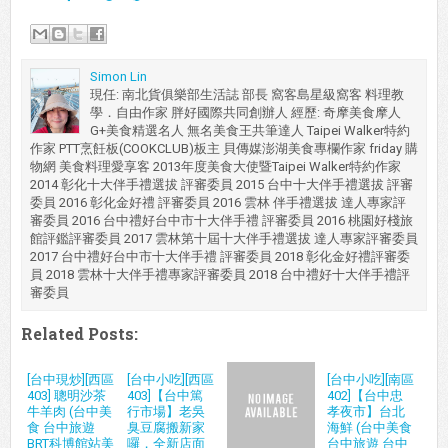
Simon Lin
現任: 南北貨俱樂部生活誌 部長 窩客島星級窩客 料理教
學．自由作家 胖好國際共同創辦人 經歷: 奇摩美食摩人
G+美食精選名人 無名美食王共筆達人 Taipei Walker特約
作家 PTT烹飪板(COOKCLUB)板主 貝傳媒澎湖美食專欄作家 friday 購
物網 美食料理愛享客 2013年度美食大使暨Taipei Walker特約作家
2014 彰化十大伴手禮選拔 評審委員 2015 台中十大伴手禮選拔 評審
委員 2016 彰化金好禮 評審委員 2016 雲林 伴手禮選拔 達人專家評
審委員 2016 台中禮好台中市十大伴手禮 評審委員 2016 桃園好棧旅
館評鑑評審委員 2017 雲林第十屆十大伴手禮選拔 達人專家評審委員
2017 台中禮好台中市十大伴手禮 評審委員 2018 彰化金好禮評審委
員 2018 雲林十大伴手禮專家評審委員 2018 台中禮好十大伴手禮評
審委員
Related Posts:
[台中現炒][西區
[台中小吃][西區
[台中小吃][南區
403] 聰明沙茶
403]【台中篤
402]【台中忠
牛羊肉 (台中美
行市場】老吳
孝夜市】台北
食 台中旅遊
臭豆腐搬新家
海鮮 (台中美食
BRT科博館站美
囉，全新店面
台中旅遊 台中