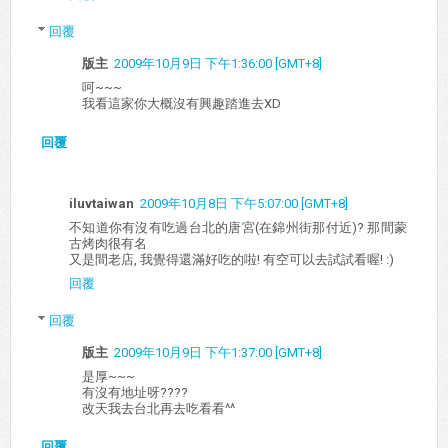
回覆
版主
2009年10月9日 下午1:36:00 [GMT+8]
呵~~~
我看這家你大概沒有興趣踏進去XD
回覆
iluvtaiwan
2009年10月8日 下午5:07:00 [GMT+8]
不知道你有沒有吃過台北的唐宮(在錦州街那付近)? 那間蒙
古烤肉很有名
又是間老店, 我覺得還滿好吃的啦! 有空可以去試試看喔! :)
回覆
回覆
版主
2009年10月9日 下午1:37:00 [GMT+8]
是厚~~~
有沒有地址呀????
改天我去台北再去吃看看^^
回覆