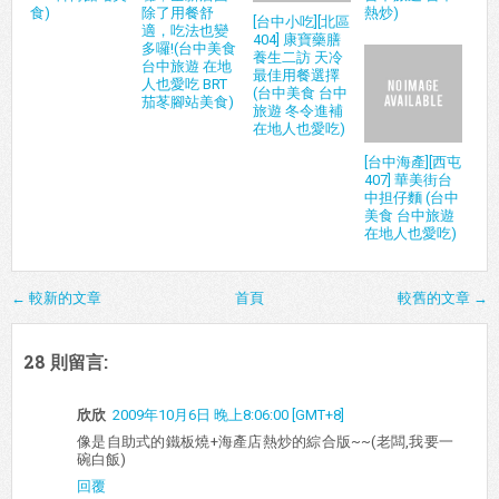
食)
除了用餐舒
熱炒)
[台中小吃][北區
適，吃法也變
404] 康寶藥膳
多囉!(台中美食
養生二訪 天冷
台中旅遊 在地
最佳用餐選擇
人也愛吃 BRT
(台中美食 台中
茄苳腳站美食)
旅遊 冬令進補
在地人也愛吃)
[台中海產][西屯
407] 華美街台
中担仔麵 (台中
美食 台中旅遊
在地人也愛吃)
← 較新的文章
首頁
較舊的文章 →
28 則留言:
欣欣
2009年10月6日 晚上8:06:00 [GMT+8]
像是自助式的鐵板燒+海產店熱炒的綜合版~~(老闆,我要一
碗白飯)
回覆