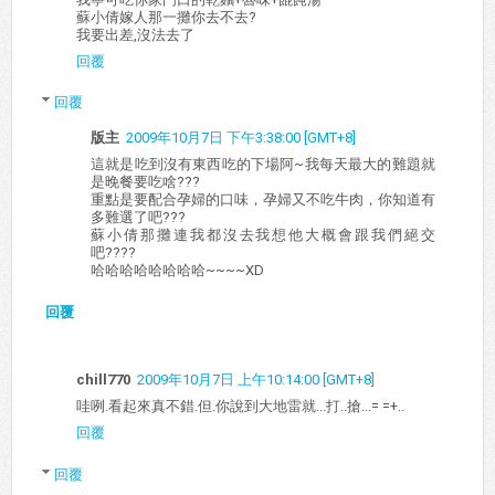
蘇小倩嫁人那一攤你去不去?
我要出差,沒法去了
回覆
回覆
版主
2009年10月7日 下午3:38:00 [GMT+8]
這就是吃到沒有東西吃的下場阿~我每天最大的難題就
是晚餐要吃啥???
重點是要配合孕婦的口味，孕婦又不吃牛肉，你知道有
多難選了吧???
蘇小倩那攤連我都沒去我想他大概會跟我們絕交
吧????
哈哈哈哈哈哈哈哈~~~~XD
回覆
chill770
2009年10月7日 上午10:14:00 [GMT+8]
哇咧.看起來真不錯.但.你說到大地雷就...打..搶...= =+..
回覆
回覆