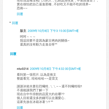
現在我這種沒戰鬥力的人，已經認清現實，不會踏進去了，
實在很怕把自己逼進那種…不好吃又不能不吃的境界~
恐佈~~
回覆
回覆
版主
2009年10月8日 下午3:15:00 [GMT+8]
呵呵～～～
我這回要不是因為蒙古烤肉的關係~
還真的沒有動力走進去呀^^
回覆
ntu0214
2009年10月8日 下午4:32:00 [GMT+8]
看到第一張照片..以為是推文
整篇看完...哇哈哈哈~~是雷文
謝謝冰箱夫妻壯烈犧牲..ㄟㄟ~～還不到犧牲啦!!
不過能讓我們了解一下
現在台中牛排館的品質大約在哪??
個人目前還沒多的錢可以去灑愛心..
這家先放在冰箱冰著ㄅ!! ^^
回覆