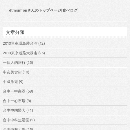
dtmsimonさんのトップページ[食べログ]
-
文章分類
2013單車環島愛台灣
(12)
2013東京迷路大暴走
(25)
一個人的旅行
(25)
中友美食街
(10)
中國旅遊
(9)
台中一中商圈
(58)
台中一心市場
(8)
台中中國醫大
(41)
台中中科生活圈
(2)
台中中興大學
(15)