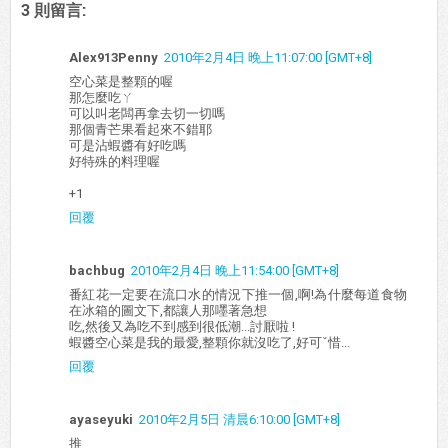
3 則留言:
Alex913Penny
2010年2月4日 晚上11:07:00 [GMT+8]
空心菜是整顆的喔
那怎麼吃ㄚ
可以叫老闆再拿去切一切嗎
那個青芒果看起來不錯耶
可是沾蝦醬有好吃嗎
好特殊的料理喔
+1
回覆
bachbug
2010年2月4日 晚上11:54:00 [GMT+8]
番紅花一定要在流口水的情況下推一個,啊!為什麼每道食物
在冰箱的圖文下,都讓人那嚜著急想
吃,然後又為吃不到感到很低潮...討厭啦 !
蝦醬空心菜是我的最愛,整顆你就沒吃了,好可ˇ惜...
回覆
ayaseyuki
2010年2月5日 清晨6:10:00 [GMT+8]
推