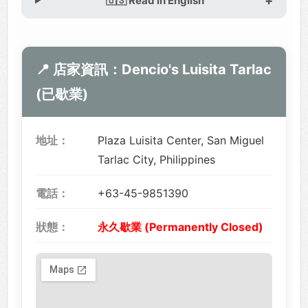
🇺🇸 Read in English
📍 店家資訊：Dencio's Luisita Tarlac
(已歇業)
地址：
Plaza Luisita Center, San Miguel
Tarlac City, Philippines
電話：
+63-45-9851390
狀態：
永久歇業 (Permanently Closed)