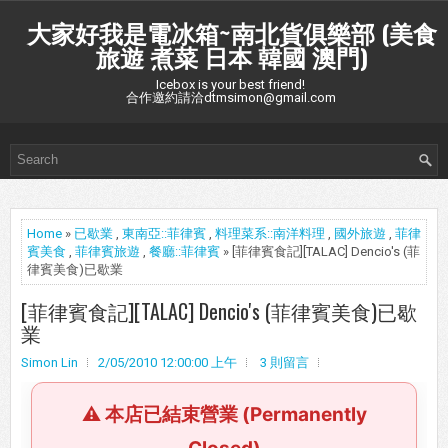
大家好我是電冰箱~南北貨俱樂部 (美食
旅遊 煮菜 日本 韓國 澳門)
Icebox is your best friend!
合作邀約請洽dtmsimon@gmail.com
Home
»
已歇業
,
東南亞::菲律賓
,
料理菜系::南洋料理
,
國外旅遊
,
菲律
賓美食
,
菲律賓旅遊
,
餐廳::菲律賓
» [菲律賓食記][TALAC] Dencio's (菲
律賓美食)已歇業
[菲律賓食記][TALAC] Dencio's (菲律賓美食)已歇
業
Simon Lin
2/05/2010 12:00:00 上午
3 則留言
⚠️ 本店已結束營業 (Permanently