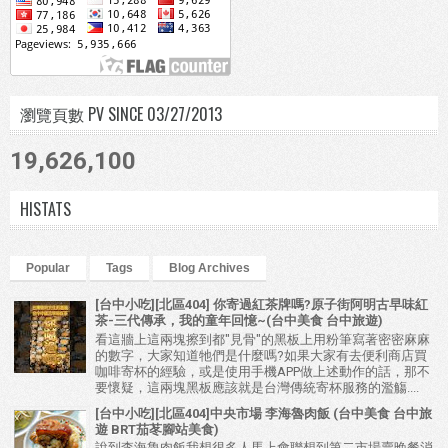
瀏覽頁數 PV SINCE 03/27/2013
19,626,100
HISTATS
Popular
Tags
Blog Archives
[台中小吃][北區404] 你寄過紅茶牌嗎?原子街阿明古早味紅
茶-三代傳承，我的童年回憶~(台中美食 台中旅遊)
看這牆上這兩塊擦到都"見骨"的黑板上用粉筆寫著密密麻麻
的數字，大家知道牠們是什麼嗎?如果大家有去便利商店買
咖啡寄杯的經驗，或是使用手機APP做上述動作的話，那不
要懷疑，這兩塊黑板應該就是台灣傳統寄杯服務的濫觴....
[台中小吃][北區404]中央市場 李海魯肉飯 (台中美食 台中旅
遊 BRT茄苳腳站美食)
說到李海魯肉飯我想很多人馬上會聯想到第二市場賣晚餐消