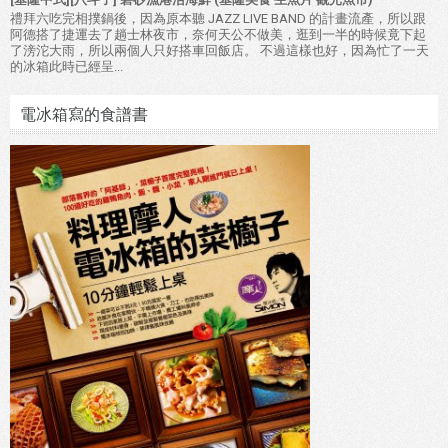
禮拜六吃完相撲鍋後，因為原本聽 JAZZ LIVE BAND 的計畫流產，所以跟
阿德搭了捷運去了趟士林夜市，奈何天公不做美，逛到一半的時候竟下起
了滂沱大雨，所以兩個人只好搭車回飯店。 不過這樣也好，因為忙了一天
的冰箱此時已經呈...
電冰箱寫的食譜書