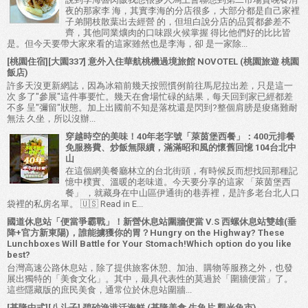
夜的那家李 海，其實李海的分店很多，大部分都是自己家裡
子弟開枝散葉出去經營 的，但坦白說分店的品質都參差不
齊，其他同業爌肉的口味跟火候掌握 得比他們好的比比皆
是。但今天要帶大家來看的這家雖然也是李海，卻 是一家除...
[桃園住宿][大園337] 意外入住華航桃機過境旅館 NOVOTEL (桃園旅遊 桃園
飯店)
許多天沒更新網誌，因為冰箱前幾天按照慣例前往馬尼拉出差，只是這一
次 多了"參展"這件事要忙。幾天在會場忙碌的結果，每天回到家已經都差
不多 呈"彌留"狀態。加上出國前不知是落枕還是閃到?整個肩膀是痠痛難耐
無法 久坐，所以沒辦...
穿越時空的美味！40年老字號「萊茵堡西餐」：400元排餐
免服務費、炒飯無限續，滿滿昭和風的懷舊回憶 104台北中
山
在這個網美餐廳林立的台北街頭，有時候反而想找回那種記
憶中樸實、溫暖的老味道。今天要分享的這家 「萊茵堡西
餐」 ，就藏身在中山區伊通街的巷弄裡，是許多老台北人口
袋裡的私房名單。 🇺🇸 Read in E...
國道休息站「便當爭霸戰」！新營休息站圍牆便當 V.S 西螺休息站雙雄(垂
降+官方新東陽)，誰能擄獲你的胃？Hungry on the Highway? These
Lunchboxes Will Battle for Your Stomach!Which option do you like
best?
台灣高速公路休息站，除了提供旅客休憩、加油、購物等服務之外，也發
展出獨特的「美食文化」。其中，最具代表性的莫過於「圍牆便當」了。
這些隱藏版的庶民美食，通常位於休息站圍牆...
[基隆中式][八斗子] 碧砂漁港活海鮮 (基隆美食 生魚片 觀光魚市)