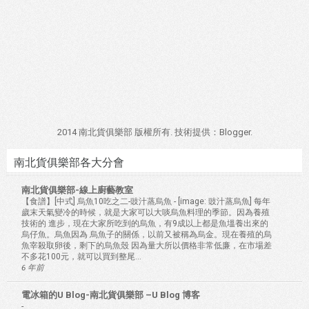
2014 南北貨俱樂部 版權所有. 技術提供：
Blogger
.
南北貨俱樂部各大分會
南北貨俱樂部-線上廚藝教室
【食譜】[中式] 烏魚10吃之二-豉汁蒸烏魚
-
[image: 豉汁蒸烏魚] 每年
歲末天氣變冷的時候，就是大家可以大啖烏魚料理的季節。因為養殖
技術的 進步，現在大家所吃到的烏魚，有9成以上都是魚塭養出來的
烏仔魚。烏魚因為 烏魚子的關係，以前又被稱為烏金。現在養殖的烏
魚宰殺取卵後，剩下的烏魚殼 因為量大所以價格非常低廉，在市場差
不多花100元，就可以買到整尾...
6 年前
電冰箱的U Blog-南北貨俱樂部 –U Blog 博客
-