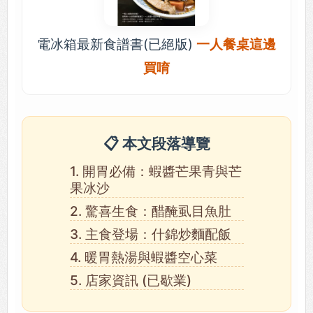
電冰箱最新食譜書(已絕版)
一人餐桌這邊
買唷
📋 本文段落導覽
1. 開胃必備：蝦醬芒果青與芒
果冰沙
2. 驚喜生食：醋醃虱目魚肚
3. 主食登場：什錦炒麵配飯
4. 暖胃熱湯與蝦醬空心菜
5. 店家資訊 (已歇業)