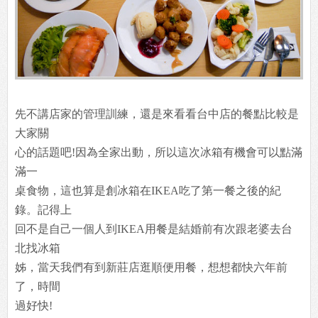
先不講店家的管理訓練，還是來看看台中店的餐點比較是
大家關
心的話題吧!因為全家出動，所以這次冰箱有機會可以點滿
滿一
桌食物，這也算是創冰箱在IKEA吃了第一餐之後的紀
錄。記得上
回不是自己一個人到IKEA用餐是結婚前有次跟老婆去台
北找冰箱
姊，當天我們有到新莊店逛順便用餐，想想都快六年前
了，時間
過好快!