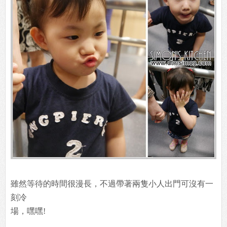
雖然等待的時間很漫長，不過帶著兩隻小人出門可沒有一
刻冷
場，嘿嘿!