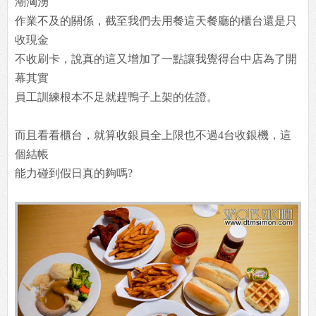
潮洶湧
作業不及的關係，截至我們去用餐這天餐廳的櫃台還是只
收現金
不收刷卡，說真的這又增加了一點讓我覺得台中店為了開
幕其實
員工訓練根本不足就趕鴨子上架的佐證。
而且看看櫃台，就算收銀員全上限也不過4台收銀機，這
個結帳
能力碰到假日真的夠嗎?