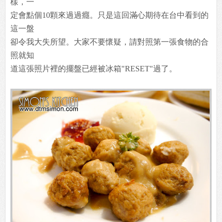
樣，一
定會點個10顆來過過癮。只是這回滿心期待在台中看到的
這一盤
卻令我大失所望。大家不要懷疑，請對照第一張食物的合
照就知
道這張照片裡的擺盤已經被冰箱"RESET"過了。