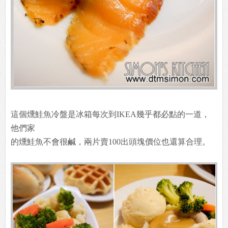
這個燻鮭魚冷盤是冰箱每次到IKEA幾乎都必點的一道，
他們家
的燻鮭魚不會很鹹，兩片賣100出頭塊價位也還算合理。