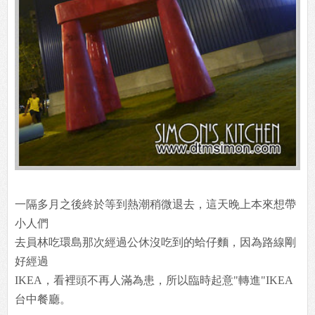
一隔多月之後終於等到熱潮稍微退去，這天晚上本來想帶
小人們
去員林吃環島那次經過公休沒吃到的蛤仔麵，因為路線剛
好經過
IKEA，看裡頭不再人滿為患，所以臨時起意"轉進"IKEA
台中餐廳。