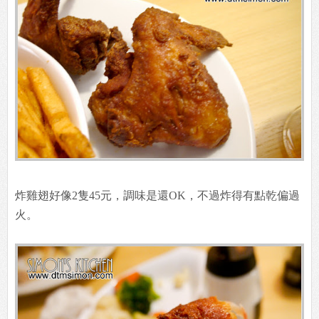
炸雞翅好像2隻45元，調味是還OK，不過炸得有點乾偏過
火。