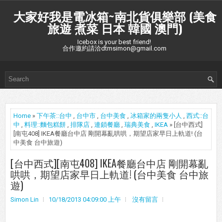
大家好我是電冰箱~南北貨俱樂部 (美食
旅遊 煮菜 日本 韓國 澳門)
Icebox is your best friend!
合作邀約請洽dtmsimon@gmail.com
Home
»
下午茶::台中
,
台中市
,
台中美食
,
冰箱家的兩隻小人
,
西式::台
中
,
料理::麵包糕餅
,
排隊店
,
連鎖餐廳
,
瑞典美食
,
IKEA
» [台中西式]
[南屯408] IKEA餐廳台中店 剛開幕亂哄哄，期望店家早日上軌道! (台
中美食 台中旅遊)
[台中西式][南屯408] IKEA餐廳台中店 剛開幕亂
哄哄，期望店家早日上軌道! (台中美食 台中旅
遊)
Simon Lin
10/18/2013 04:09:00 上午
沒有留言