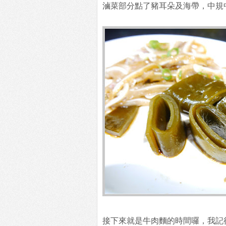
滷菜部分點了豬耳朵及海帶，中規
接下來就是牛肉麵的時間囉，我記