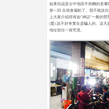
如果自認是台中地區牛肉麵的老饕
第一回 合就會漏餡了。我不敢說
上大家介紹得有如"神話"一般的營
(驚) 說不好奇實在是騙人的。這
地址前往一探究竟。