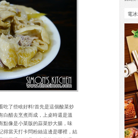
電冰
看吃了些啥好料!首先是這個酸菜炒
有白醋去烹煮而成，上桌時還是溫
有點像是小菜版的蒜菜炒大腸，味
記得當天打卡問粉絲這邊是哪裡，結