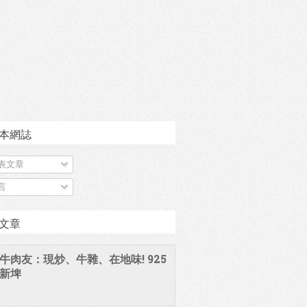
本網誌
表文章
言
文章
牛肉友：現炒、牛雜、在地味! 925
新埤