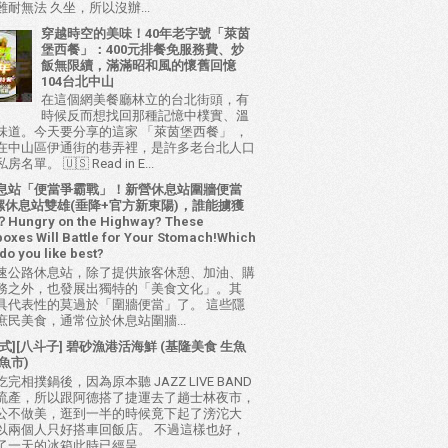
耐無法 久坐，所以沒辦...
穿越時空的美味！40年老字號「萊茵
堡西餐」：400元排餐免服務費、炒
飯無限續，滿滿昭和風的懷舊回憶
104台北中山
在這個網美餐廳林立的台北街頭，有
時候反而想找回那種記憶中樸實、溫
味道。今天要分享的這家 「萊茵堡西餐」 ，
在中山區伊通街的巷弄裡，是許多老台北人口
名單。 🇺🇸 Read in E...
息站「便當爭霸戰」！新營休息站圍牆便當
 西螺休息站雙雄(垂降+官方新東陽)，誰能擄獲
ungry on the Highway? These
oxes Will Battle for Your Stomach!Which
do you like best?
速公路休息站，除了提供旅客休憩、加油、購
務之外，也發展出獨特的「美食文化」。其
具代表性的莫過於「圍牆便當」了。 這些隱
庶民美食，通常位於休息站圍牆...
式][八斗子] 碧砂漁港活海鮮 (基隆美食 生魚
魚市)
完相撲鍋後，因為原本聽 JAZZ LIVE BAND
流產，所以跟阿德搭了捷運去了趟士林夜市，
公不做美，逛到一半的時候竟下起了滂沱大
以兩個人只好搭車回飯店。 不過這樣也好，
了一天的冰箱此時已經呈...