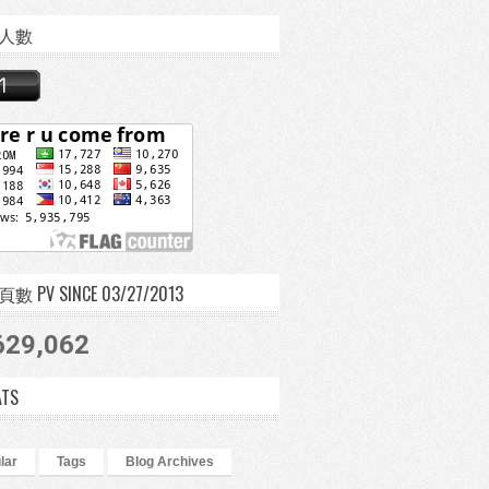
人數
 PV SINCE 03/27/2013
629,062
ATS
lar
Tags
Blog Archives