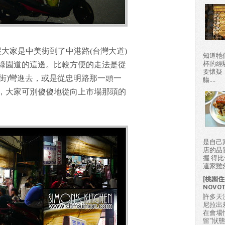
醒大家是中美街到了中港路(台灣大道)
知道牠
杯的經
綠園道的這邊。比較方便的走法是從
要懷疑
三街)彎進去，或是從忠明路那一頭一
觴....
，大家可別傻傻地從向上市場那頭的
是自己
店的品
握 得
這家雖然
[桃園住
NOVO
許多天
尼拉出
在會場
留"狀