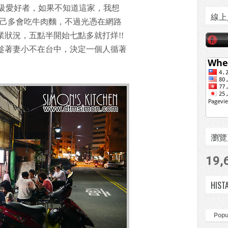
級愛好者，如果不知道這家，我想
線上
自己多會吃牛肉麵，不過光憑在網路
業狀況，五點半開始七點多就打烊!!
天趁著妻小不在台中，決定一個人循著
瀏覽頁數
19,
HIST
Popu