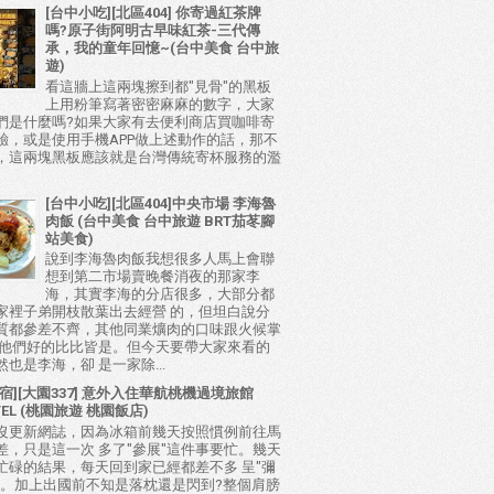
[台中小吃][北區404] 你寄過紅茶牌
嗎?原子街阿明古早味紅茶-三代傳
承，我的童年回憶~(台中美食 台中旅
遊)
看這牆上這兩塊擦到都"見骨"的黑板
上用粉筆寫著密密麻麻的數字，大家
們是什麼嗎?如果大家有去便利商店買咖啡寄
驗，或是使用手機APP做上述動作的話，那不
，這兩塊黑板應該就是台灣傳統寄杯服務的濫
[台中小吃][北區404]中央市場 李海魯
肉飯 (台中美食 台中旅遊 BRT茄苳腳
站美食)
說到李海魯肉飯我想很多人馬上會聯
想到第二市場賣晚餐消夜的那家李
海，其實李海的分店很多，大部分都
家裡子弟開枝散葉出去經營 的，但坦白說分
質都參差不齊，其他同業爌肉的口味跟火候掌
比他們好的比比皆是。但今天要帶大家來看的
也是李海，卻 是一家除...
宿][大園337] 意外入住華航桃機過境旅館
TEL (桃園旅遊 桃園飯店)
沒更新網誌，因為冰箱前幾天按照慣例前往馬
差，只是這一次 多了"參展"這件事要忙。幾天
忙碌的結果，每天回到家已經都差不多 呈"彌
態。加上出國前不知是落枕還是閃到?整個肩膀