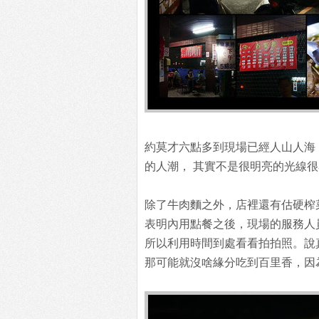
約莫才六點多到現場已經人山人海
的人潮， 其實不是很明亮的光線很
除了牛肉麵之外，店裡還有估硬榨
表明內用點餐之後，現場的服務人
所以利用時間到處看看拍拍照。說
那可能就沒啥緣分吃到百里香，因