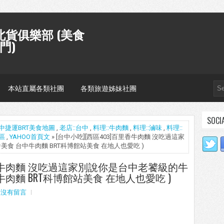
貨俱樂部 (美食
門)
本站直屬各類社團
各類旅遊姊妹社團
SOCI
中捷運BRT美食地圖
,
老店::台中
,
料理::牛肉麵
,
料理::滷味
,
料理::
西區
,
YAHOO首頁文
» [台中小吃][西區403]百里香牛肉麵 沒吃過這家
食 台中牛肉麵 BRT科博館站美食 在地人也愛吃 )
里香牛肉麵 沒吃過這家別說你是台中老饕級的牛
肉麵 BRT科博館站美食 在地人也愛吃 )
沒有留言