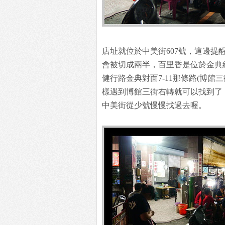
店址就位於中美街607號，這邊提
會被切成兩半，百里香是位於金典
健行路金典對面7-11那條路(博館
樣遇到博館三街右轉就可以找到了
中美街從少號慢慢找過去喔。