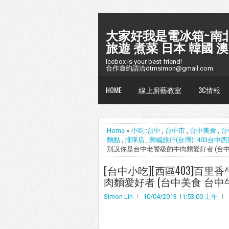
大家好我是電冰箱~南北
旅遊 煮菜 日本 韓國 澳
Icebox is your best friend!
合作邀約請洽dtmsimon@gmail.com
HOME
線上廚藝教室
3C情報
懶人包台灣
Home
»
小吃::台中
,
台中市
,
台中美食
,
台
麵點
,
排隊店
,
郵編旅行(台灣)::403台中
別說你是台中老饕級的牛肉麵愛好者 (台中美
[台中小吃][西區403]百
肉麵愛好者 (台中美食 台中牛
Simon Lin
10/04/2013 11:53:00 上午