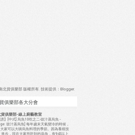
4 南北貨俱樂部 版權所有. 技術提供：
Blogger
.
貨俱樂部各大分會
北貨俱樂部-線上廚藝教室
譜】[中式] 烏魚10吃之二-豉汁蒸烏魚
-
mage: 豉汁蒸烏魚] 每年歲末天氣變冷的時候，
是大家可以大啖烏魚料理的季節。因為養殖技
 進步，現在大家所吃到的烏魚，有9成以上