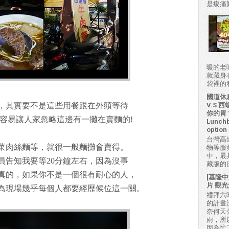
是痠痛難
暖的老
就藏身
袋裡的私房
國道休
，其實要不是這些用餐跟在外頭等待
V.S
你的胃？H
容易讓人家忽略這邊有一攤在賣麵的!
Lunchb
option 
台灣高
菜肉絲麵等，就很一般麵攤會賣得。
物等服
中，最
員告知我要等20分鐘左右，因為沒事
藏版的
真的，如果你不是一個很有耐心的人，
[基隆中
片 觀光
為現場幾乎每個人都要經歷候位這一關。
禮拜六吃
的計畫
奈何天
雨，所
因為忙