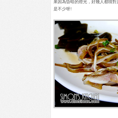
果因為昏暗的燈光，好幾人都猜對
是不少呀!