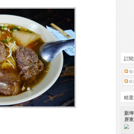
訂閱
發
留
精選
新埤
屏東
。