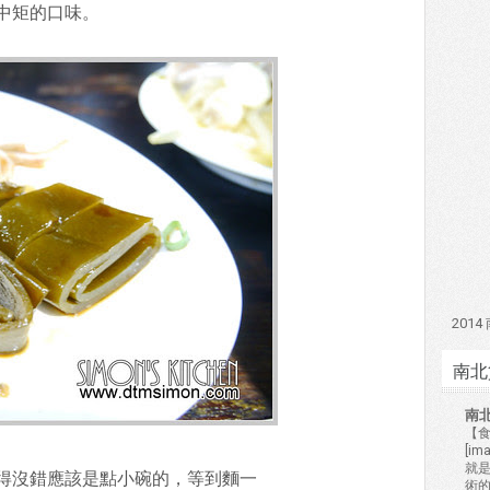
中矩的口味。
201
南北
南
【食
[i
就
得沒錯應該是點小碗的，等到麵一
術的