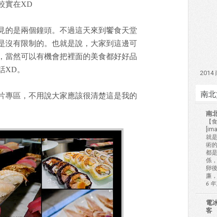
較實在XD
見的是兩個鐘頭。不過這天來到饗食天堂
是沒有限制的。也就是說，大家到這邊可
，當然可以有機會把裡面的美食都好好品
話XD。
201
南北
片專區，不用說大家應該很清楚這是我的
南
【食
[i
就
術的
都
係
卵
廉，
6 
電冰
客