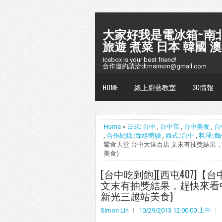
大家好我是電冰箱~南北
旅遊 煮菜 日本 韓國 澳
Icebox is your best friend!
合作邀約請洽dtmsimon@gmail.com
HOME
線上廚藝教室
3C情報
懶人包台灣
Home
»
日式::台中
,
台中市
,
台中美食
,
台
,
合作紀錄::踩線體驗
,
西式::台中
,
料理::
饗食天堂 台中大遠百店 文末有抽獎結果，
美食)
[台中吃到飽][西屯407]
文末有抽獎結果，趕快來看中獎
新光三越站美食)
Simon Lin
10/29/2013 12:00:00 上午