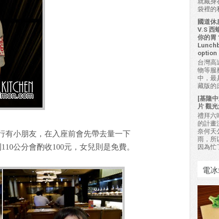
就藏身
袋裡的私房
國道休
V.S
你的胃？H
Lunchb
option 
台灣高
物等服
中，最
藏版的
[基隆中
片 觀光
禮拜六吃
的計畫
奈何天
行有小朋友，在入座前會先帶去量一下
雨，所
110公分會酌收100元，女兒則是免費。
因為忙
電冰