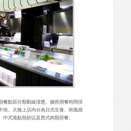
類餐點區分類動線清楚。雖然用餐時間排
不快。大致上店內分為日式生食、和風燒
、中式港點熱炒以及西式肉類排餐。