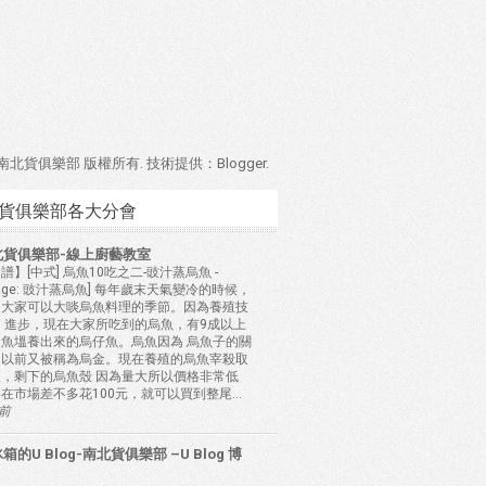
4 南北貨俱樂部 版權所有. 技術提供：
Blogger
.
貨俱樂部各大分會
北貨俱樂部-線上廚藝教室
譜】[中式] 烏魚10吃之二-豉汁蒸烏魚
-
mage: 豉汁蒸烏魚] 每年歲末天氣變冷的時候，
是大家可以大啖烏魚料理的季節。因為養殖技
 進步，現在大家所吃到的烏魚，有9成以上
是魚塭養出來的烏仔魚。烏魚因為 烏魚子的關
，以前又被稱為烏金。現在養殖的烏魚宰殺取
後，剩下的烏魚殼 因為量大所以價格非常低
在市場差不多花100元，就可以買到整尾...
年前
箱的U Blog-南北貨俱樂部 –U Blog 博