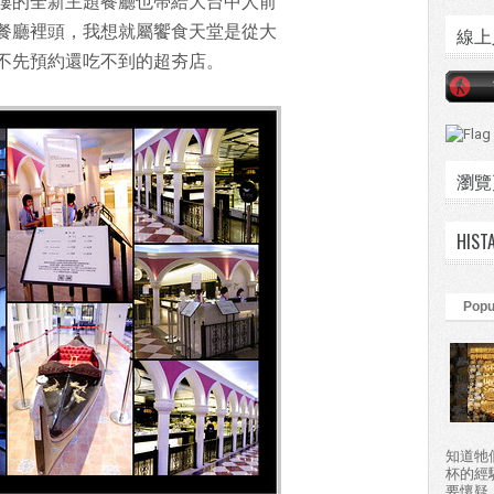
1樓的全新主題餐廳也帶給大台中人前
餐廳裡頭，我想就屬饗食天堂是從大
線上
不先預約還吃不到的超夯店。
瀏覽頁數
HIST
Popu
知道牠
杯的經
要懷疑