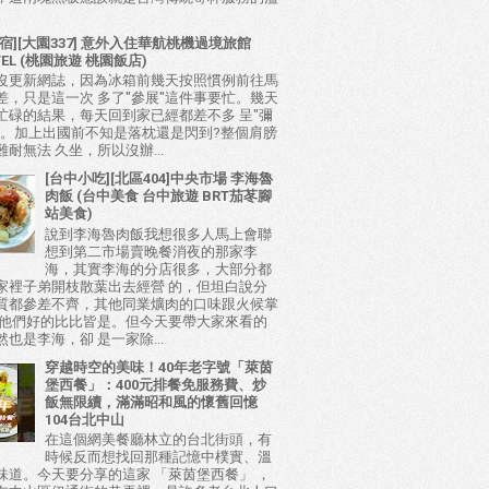
宿][大園337] 意外入住華航桃機過境旅館
TEL (桃園旅遊 桃園飯店)
沒更新網誌，因為冰箱前幾天按照慣例前往馬
差，只是這一次 多了"參展"這件事要忙。幾天
忙碌的結果，每天回到家已經都差不多 呈"彌
態。加上出國前不知是落枕還是閃到?整個肩膀
耐無法 久坐，所以沒辦...
[台中小吃][北區404]中央市場 李海魯
肉飯 (台中美食 台中旅遊 BRT茄苳腳
站美食)
說到李海魯肉飯我想很多人馬上會聯
想到第二市場賣晚餐消夜的那家李
海，其實李海的分店很多，大部分都
家裡子弟開枝散葉出去經營 的，但坦白說分
質都參差不齊，其他同業爌肉的口味跟火候掌
比他們好的比比皆是。但今天要帶大家來看的
也是李海，卻 是一家除...
穿越時空的美味！40年老字號「萊茵
堡西餐」：400元排餐免服務費、炒
飯無限續，滿滿昭和風的懷舊回憶
104台北中山
在這個網美餐廳林立的台北街頭，有
時候反而想找回那種記憶中樸實、溫
味道。今天要分享的這家 「萊茵堡西餐」 ，