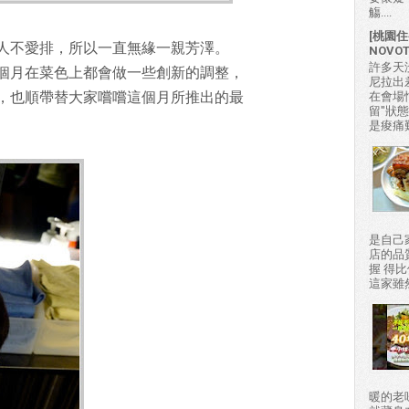
觴....
[桃園住
人不愛排，所以一直無緣一親芳澤。
NOVO
許多天
個月在菜色上都會做一些創新的調整，
尼拉出
，也順帶替大家嚐嚐這個月所推出的最
在會場
留"狀
是痠痛難
是自己
店的品
握 得
這家雖然
暖的老