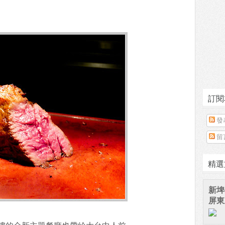
訂閱
發
留
精選
新埤
屏東