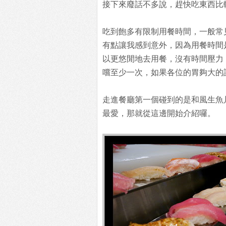
接下來廢話不多說，趕快吃東西比
吃到飽多有限制用餐時間，一般常
有點讓我感到意外，因為用餐時間
以更悠閒地去用餐，沒有時間壓力
嚐至少一次，如果各位的胃夠大的
走進餐廳第一個碰到的是和風生魚
最愛，那就從這邊開始介紹囉。