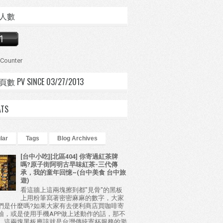
人數
 PV SINCE 03/27/2013
ATS
lar
Tags
Blog Archives
[台中小吃][北區404] 你寄過紅茶牌
嗎?原子街阿明古早味紅茶-三代傳
承，我的童年回憶~(台中美食 台中旅
遊)
看這牆上這兩塊擦到都"見骨"的黑板
上用粉筆寫著密密麻麻的數字，大家
們是什麼嗎?如果大家有去便利商店買咖啡寄
驗，或是使用手機APP做上述動作的話，那不
，這兩塊黑板應該就是台灣傳統寄杯服務的濫