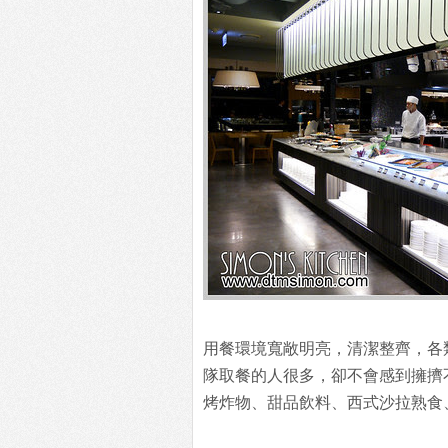
用餐環境寬敞明亮，清潔整齊，各
隊取餐的人很多，卻不會感到擁擠
烤炸物、甜品飲料、西式沙拉熟食