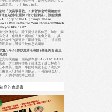
在中山區伊通街的巷弄裡，是許多老台北人口
名單。 🇺🇸 Read in E...
息站「便當爭霸戰」！新營休息站圍牆便當
 西螺休息站雙雄(垂降+官方新東陽)，誰能擄獲
ungry on the Highway? These
oxes Will Battle for Your Stomach!Which
do you like best?
速公路休息站，除了提供旅客休憩、加油、購
務之外，也發展出獨特的「美食文化」。其
具代表性的莫過於「圍牆便當」了。 這些隱
庶民美食，通常位於休息站圍牆...
式][八斗子] 碧砂漁港活海鮮 (基隆美食 生魚
魚市)
完相撲鍋後，因為原本聽 JAZZ LIVE BAND
流產，所以跟阿德搭了捷運去了趟士林夜市，
公不做美，逛到一半的時候竟下起了滂沱大
以兩個人只好搭車回飯店。 不過這樣也好，
了一天的冰箱此時已經呈...
箱寫的食譜書