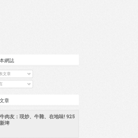
本網誌
表文章
言
文章
牛肉友：現炒、牛雜、在地味! 925
新埤