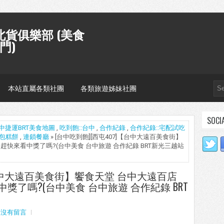
貨俱樂部 (美食
門)
本站直屬各類社團
各類旅遊姊妹社團
SOCI
中捷運BRT美食地圖
,
吃到飽::台中
,
合作紀錄
,
合作紀錄::宅配試吃
麵包糕餅
,
連鎖餐廳
» [台中吃到飽][西屯407]【台中大遠百美食街】
趕快來看中獎了嗎?(台中美食 台中旅遊 合作紀錄 BRT新光三越站
【台中大遠百美食街】饗食天堂 台中大遠百店
了嗎?(台中美食 台中旅遊 合作紀錄 BRT
沒有留言