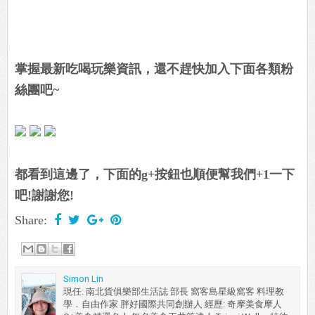
掌握最新吃喝玩樂資訊，還不趕快加入下面各類粉
絲團吧~
都看到這邊了，下面的g+按鈕也順便幫我們+1一下
吧!謝謝您!
Share:
Simon Lin
現任: 南北貨俱樂部生活誌 部長 窩客島星級窩客 料理教
學．自由作家 胖好國際共同創辦人 經歷: 奇摩美食摩人