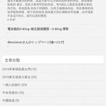
歲末天氣變冷的時候，就是大家可以大啖烏魚料理的季節。因為養殖
技術的 進步，現在大家所吃到的烏魚，有9成以上都是魚塭養出來的
烏仔魚。烏魚因為 烏魚子的關係，以前又被稱為烏金。現在養殖的烏
魚宰殺取卵後，剩下的烏魚殼 因為量大所以價格非常低廉，在市場差
不多花100元，就可以買到整尾...
6 年前
電冰箱的U Blog-南北貨俱樂部 –U Blog 博客
-
dtmsimonさんのトップページ[食べログ]
-
文章分類
2013單車環島愛台灣
(12)
2013東京迷路大暴走
(25)
一個人的旅行
(25)
中友美食街
(10)
中國旅遊
(9)