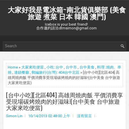
大家好我是電冰箱~南北貨俱樂部 (美食
旅遊 煮菜 日本 韓國 澳門)
Icebox is your best friend!
合作邀約請洽dtmsimon@gmail.com
Home
»
大家來吃便當
,
小吃::台中
,
台中市
,
台中美食
,
料理::燒肉、串
燒
,
連鎖餐廳
,
郵編旅行(台灣)::404台中北區
» [台中小吃][北區404] 高
雄周燒肉飯 平價消費享受現場碳烤燒肉的好滋味!(台中美食 台中旅遊
大家來吃便當)
[台中小吃][北區404] 高雄周燒肉飯 平價消費享
受現場碳烤燒肉的好滋味!(台中美食 台中旅遊
大家來吃便當)
Simon Lin
10/14/2013 02:48:00 上午
沒有留言