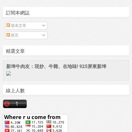
訂閱本網誌
發表文章
留言
精選文章
新埤牛肉友：現炒、牛雜、在地味! 925屏東新埤
線上人數