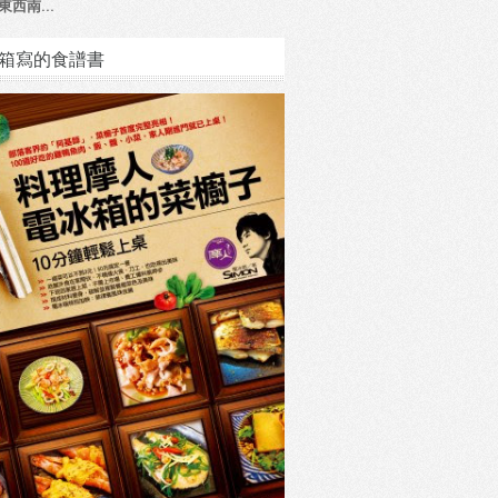
東西南...
箱寫的食譜書