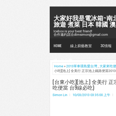
大家好我是電冰箱~南北
旅遊 煮菜 日本 韓國 澳
Icebox is your best friend!
合作邀約請洽dtmsimon@gmail.com
HOME
線上廚藝教室
3C情報
懶人包台灣
Home
»
2013單車環島愛台灣
,
大家來吃
小吃][池上] 全美行 正宗池上鐵路便當201
[台東小吃][池上] 全美行 
吃便當 台9線必吃)
Simon Lin
10/03/2013 03:35:00 上午