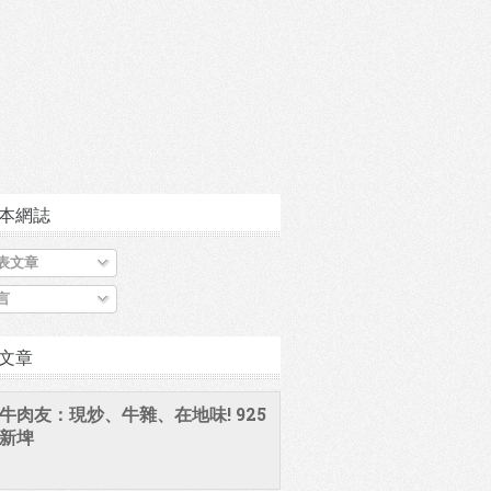
本網誌
表文章
言
文章
牛肉友：現炒、牛雜、在地味! 925
新埤