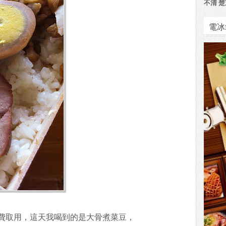
不清 楚
電冰
費取用，這天我喝到的是大骨煮菜豆，