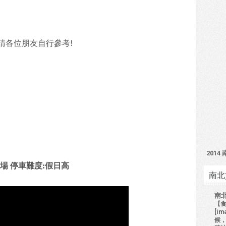
請各位朋友自行參考!
201
場 停車難度:假日高
南北
南
【食
[i
候