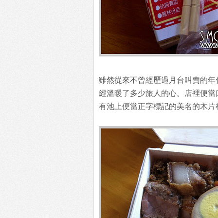
雖然從來不曾經歷過月台叫賣的年
經溫暖了多少旅人的心。店裡便當
有池上便當正字標記的美名的木片