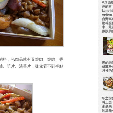
V.S
你的胃？H
Lunchb
option 
台灣高
物等服
中，最
藏版的
的料，光肉品就有叉燒肉、燒肉、香
暖的老
脯、筍片、漬薑片，雖然看不到半點
就藏身
袋裡的私房
年之前
叫上去
來參展
到這條