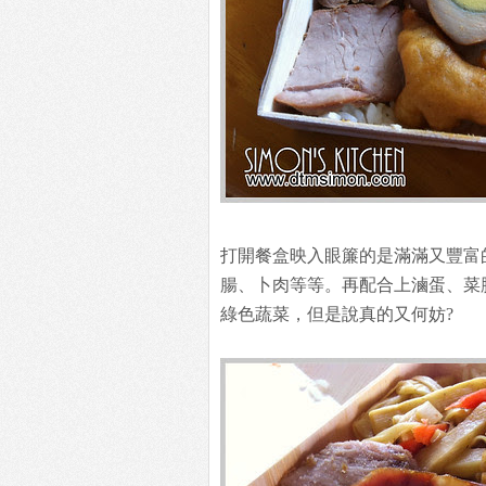
打開餐盒映入眼簾的是滿滿又豐富
腸、卜肉等等。再配合上滷蛋、菜
綠色蔬菜，但是說真的又何妨?