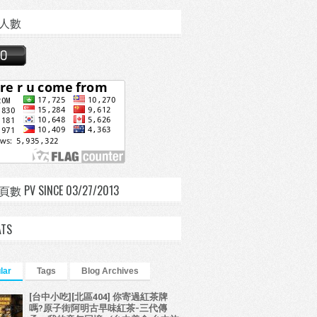
人數
 PV SINCE 03/27/2013
ATS
lar
Tags
Blog Archives
[台中小吃][北區404] 你寄過紅茶牌
嗎?原子街阿明古早味紅茶-三代傳