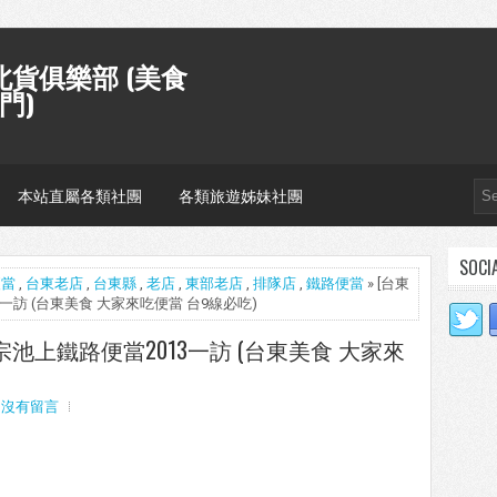
貨俱樂部 (美食
門)
本站直屬各類社團
各類旅遊姊妹社團
SOCI
便當
,
台東老店
,
台東縣
,
老店
,
東部老店
,
排隊店
,
鐵路便當
» [台東
3一訪 (台東美食 大家來吃便當 台9線必吃)
正宗池上鐵路便當2013一訪 (台東美食 大家來
沒有留言