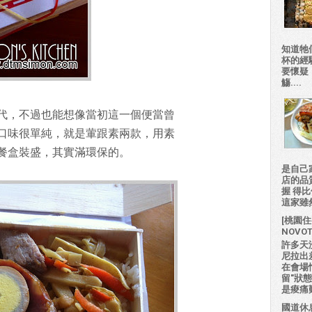
知道牠
杯的經
要懷疑
觴....
代，不過也能想像當初這一個便當曾
口味很單純，就是葷跟素兩款，用素
餐盒裝盛，其實滿環保的。
是自己
店的品
握 得
這家雖然
[桃園住
NOVO
許多天
尼拉出
在會場
留"狀
是痠痛難
國道休