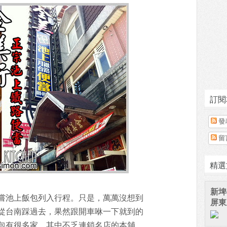
訂閱
發
留
精選
新埤
嘗池上飯包列入行程。只是，萬萬沒想到
屏東
從台南踩過去，果然跟開車咻一下就到的
包有很多家，其中不乏連鎖名店的本舖。