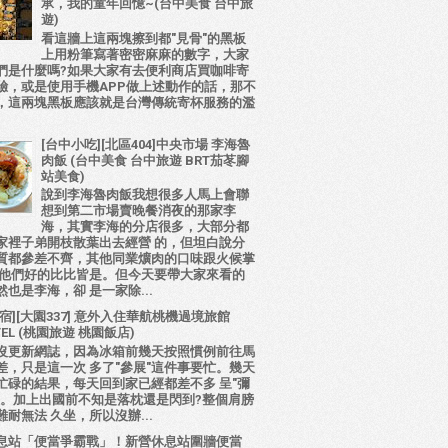
承，我的童年回憶~(台中美食 台中旅
遊)
看這牆上這兩塊擦到都"見骨"的黑板
上用粉筆寫著密密麻麻的數字，大家
們是什麼嗎?如果大家有去便利商店買咖啡寄
驗，或是使用手機APP做上述動作的話，那不
，這兩塊黑板應該就是台灣傳統寄杯服務的濫
[台中小吃][北區404]中央市場 李海魯
肉飯 (台中美食 台中旅遊 BRT茄苳腳
站美食)
說到李海魯肉飯我想很多人馬上會聯
想到第二市場賣晚餐消夜的那家李
海，其實李海的分店很多，大部分都
家裡子弟開枝散葉出去經營 的，但坦白說分
質都參差不齊，其他同業爌肉的口味跟火候掌
比他們好的比比皆是。但今天要帶大家來看的
也是李海，卻 是一家除...
宿][大園337] 意外入住華航桃機過境旅館
TEL (桃園旅遊 桃園飯店)
沒更新網誌，因為冰箱前幾天按照慣例前往馬
差，只是這一次 多了"參展"這件事要忙。幾天
忙碌的結果，每天回到家已經都差不多 呈"彌
態。加上出國前不知是落枕還是閃到?整個肩膀
耐無法 久坐，所以沒辦...
息站「便當爭霸戰」！新營休息站圍牆便當