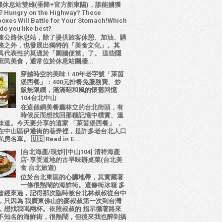
 西螺休息站雙雄(垂降+官方新東陽)，誰能擄獲
ungry on the Highway? These
oxes Will Battle for Your Stomach!Which
do you like best?
速公路休息站，除了提供旅客休憩、加油、購
務之外，也發展出獨特的「美食文化」。其
具代表性的莫過於「圍牆便當」了。 這些隱
庶民美食，通常位於休息站圍牆...
穿越時空的美味！40年老字號「萊茵
堡西餐」：400元排餐免服務費、炒
飯無限續，滿滿昭和風的懷舊回憶
104台北中山
在這個網美餐廳林立的台北街頭，有
時候反而想找回那種記憶中樸實、溫
味道。今天要分享的這家 「萊茵堡西餐」 ，
在中山區伊通街的巷弄裡，是許多老台北人口
名單。 🇺🇸 Read in E...
[台北海產/現炒][中山104] 清祥海產
店-享受道地的古早味辦桌菜(台北美
食 台北旅遊)
位於台北東區的心臟地帶，其實藏著
一條很熱鬧的海鮮街。這條街冰箱 多
曾經來過，記得那次臨時被台北林叔叔從台中
，只因為 我廣東佛山的麥叔叔第一次到台灣
，想找我喝兩杯。依照叔叔的 指示循著路來
不知名的海鮮街，很熱鬧，但後來我也醉到搞