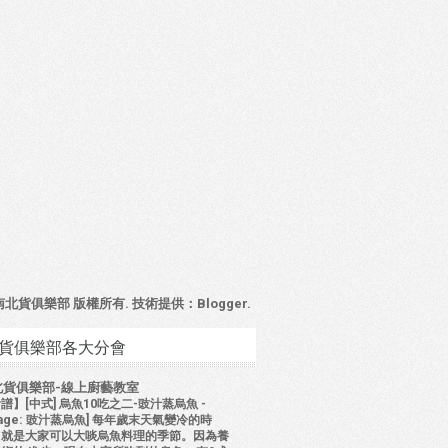
4 南北貨俱樂部 版權所有. 技術提供：
Blogger
.
貨俱樂部各大分會
北貨俱樂部-線上廚藝教室
譜】[中式] 烏魚10吃之二-豉汁蒸烏魚
-
mage: 豉汁蒸烏魚] 每年歲末天氣變冷的時
，就是大家可以大啖烏魚料理的季節。因為養