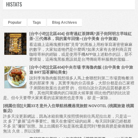
HISTATS
Popular
Tags
Blog Archives
[台中小吃][北區404] 你寄過紅茶牌嗎?原子街阿明古早味紅
茶-三代傳承，我的童年回憶~(台中美食 台中旅遊)
看這牆上這兩塊擦到都"見骨"的黑板上用粉筆寫著密密麻麻
的數字，大家知道牠們是什麼嗎?如果大家有去便利商店買
咖啡寄杯的經驗，或是使用手機APP做上述動作的話，那不
要懷疑，這兩塊黑板應該就是台灣傳統寄杯服務的濫觴....
[台中小吃][北區404]中央市場 李海魯肉飯 (台中美食 台中旅
遊 BRT茄苳腳站美食)
說到李海魯肉飯我想很多人馬上會聯想到第二市場賣晚餐消
夜的那家李 海，其實李海的分店很多，大部分都是自己家裡
子弟開枝散葉出去經營 的，但坦白說分店的品質都參差不
齊，其他同業爌肉的口味跟火候掌握 得比他們好的比比皆
是。但今天要帶大家來看的這家雖然也是李海，卻 是一家除...
[桃園住宿][大園337] 意外入住華航桃機過境旅館 NOVOTEL (桃園旅遊 桃園
飯店)
許多天沒更新網誌，因為冰箱前幾天按照慣例前往馬尼拉出差，只是這一
次 多了"參展"這件事要忙。幾天在會場忙碌的結果，每天回到家已經都差
不多 呈"彌留"狀態。加上出國前不知是落枕還是閃到?整個肩膀是痠痛難耐
無法 久坐，所以沒辦...