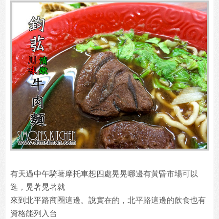
有天過中午騎著摩托車想四處晃晃哪邊有黃昏市場可以
逛，晃著晃著就
來到北平路商圈這邊。說實在的，北平路這邊的飲食也有
資格能列入台