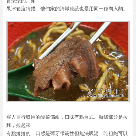
會柴柴的。如
果冰箱沒猜錯，他們家的清燉應該也是用同一種肉入麵。
客人自行取用的酸菜偏甜，口味有點台式。麵條部分是拉
麵，拉起來
有點捲捲的，口感是彈牙帶筋性但無法吸湯，吃粗飽可以