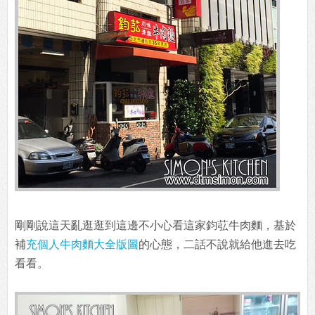
剛剛說這天亂逛逛到這邊不小心看這家鈞苰牛肉麵，基於
補
充個人牛肉麵大全版圖
的心態，二話不說就給他進去吃
看看。