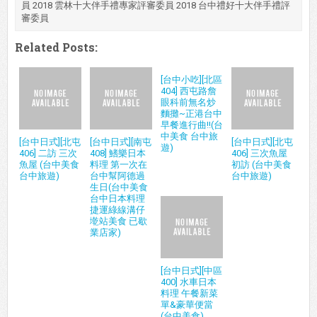
員 2018 雲林十大伴手禮專家評審委員 2018 台中禮好十大伴手禮評
審委員
Related Posts:
[台中小吃][北區
404] 西屯路詹
眼科前無名炒
麵攤~正港台中
早餐進行曲!!(台
中美食 台中旅
[台中日式][北屯
[台中日式][南屯
[台中日式][北屯
遊)
406] 二訪 三次
408] 鰭樂日本
406] 三次魚屋
魚屋 (台中美食
料理 第一次在
初訪 (台中美食
台中旅遊)
台中幫阿德過
台中旅遊)
生日(台中美食
台中日本料理
捷運綠線溝仔
墘站美食 已歇
業店家)
[台中日式][中區
400] 水車日本
料理 午餐新菜
單&豪華便當
(台中美食)