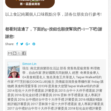
以上食記純屬個人口味觀點分享，請各位朋友自行參考!
都看到這邊了，下面的g+按鈕也順便幫我們+1一下吧!謝
謝您!
Share:
Simon Lin
現任: 南北貨俱樂部生活誌 部長 窩客島星級窩客 料理教
學．自由作家 胖好國際共同創辦人 經歷: 奇摩美食摩人
G+美食精選名人 無名美食王共筆達人 Taipei Walker特約
作家 PTT烹飪板(COOKCLUB)板主 貝傳媒澎湖美食專欄作家 friday 購
物網 美食料理愛享客 2013年度美食大使暨Taipei Walker特約作家
2014 彰化十大伴手禮選拔 評審委員 2015 台中十大伴手禮選拔 評審
委員 2016 彰化金好禮 評審委員 2016 雲林 伴手禮選拔 達人專家評
審委員 2016 台中禮好台中市十大伴手禮 評審委員 2016 桃園好棧旅
館評鑑評審委員 2017 雲林第十屆十大伴手禮選拔 達人專家評審委員
2017 台中禮好台中市十大伴手禮 評審委員 2018 彰化金好禮評審委