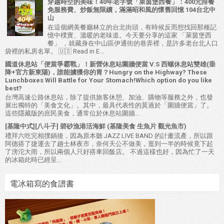
穿越時空的美味！40年老字號「萊茵堡西餐」：400元排餐
免服務費、炒飯無限續，滿滿昭和風的懷舊回憶 104台北中
山
在這個網美餐廳林立的台北街頭，有時候反而想找回那種記
憶中樸實、溫暖的老味道。今天要分享的這家 「萊茵堡西
餐」 ，就藏身在中山區伊通街的巷弄裡，是許多老台北人口
袋裡的私房名單。 🇺🇸 Read in E...
國道休息站「便當爭霸戰」！新營休息站圍牆便當 V.S 西螺休息站雙雄(垂
降+官方新東陽)，誰能擄獲你的胃？Hungry on the Highway? These
Lunchboxes Will Battle for Your Stomach!Which option do you like
best?
台灣高速公路休息站，除了提供旅客休憩、加油、購物等服務之外，也發
展出獨特的「美食文化」。其中，最具代表性的莫過於「圍牆便當」了。
這些隱藏版的庶民美食，通常位於休息站圍牆...
[基隆中式][八斗子] 碧砂漁港活海鮮 (基隆美食 生魚片 觀光魚市)
禮拜六吃完相撲鍋後，因為原本聽 JAZZ LIVE BAND 的計畫流產，所以跟
阿德搭了捷運去了趟士林夜市，奈何天公不做美，逛到一半的時候竟下起
了滂沱大雨，所以兩個人只好搭車回飯店。 不過這樣也好，因為忙了一天
的冰箱此時已經呈...
電冰箱寫的食譜書