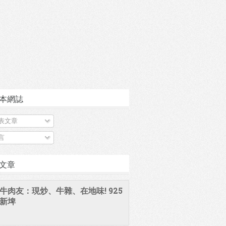
本網誌
表文章
言
文章
牛肉友：現炒、牛雜、在地味! 925
新埤