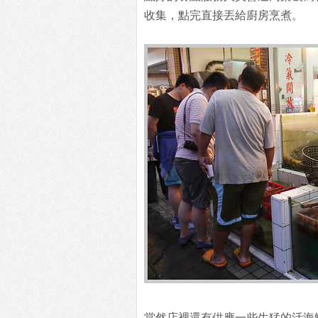
收集，點完直接丟給廚房烹煮。
當然店裡還有供應一些生猛的活海