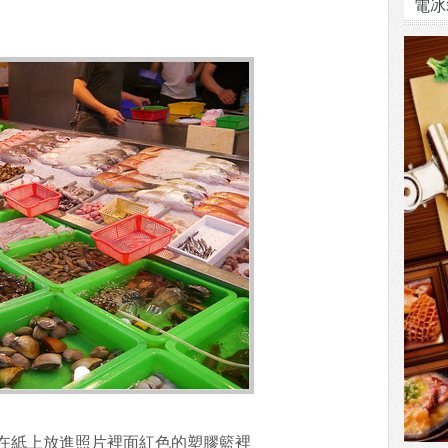
電冰
在紙上放進照片裡面紅色的塑膠籃裡