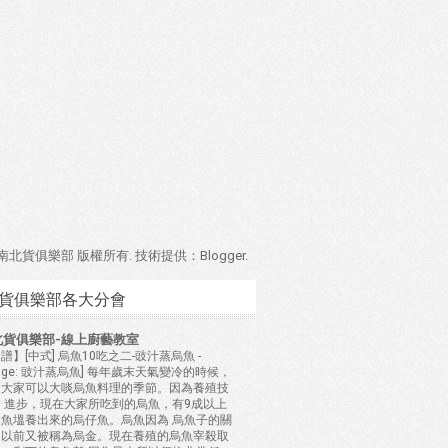
4 南北貨俱樂部 版權所有. 技術提供：
Blogger
.
貨俱樂部各大分會
北貨俱樂部-線上廚藝教室
譜】[中式] 烏魚10吃之二-豉汁蒸烏魚
-
mage: 豉汁蒸烏魚] 每年歲末天氣變冷的時候，
是大家可以大啖烏魚料理的季節。因為養殖技
 進步，現在大家所吃到的烏魚，有9成以上
是魚塭養出來的烏仔魚。烏魚因為 烏魚子的關
，以前又被稱為烏金。現在養殖的烏魚宰殺取