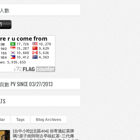
人數
 PV SINCE 03/27/2013
ATS
lar
Tags
Blog Archives
[台中小吃][北區404] 你寄過紅茶牌
嗎?原子街阿明古早味紅茶-三代傳