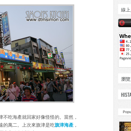
線上
瀏覽頁數
HIST
Popu
津不吃海產就回家好像怪怪的。當然，
遠的萬二。上次來旗津是吃
旗津海產
，