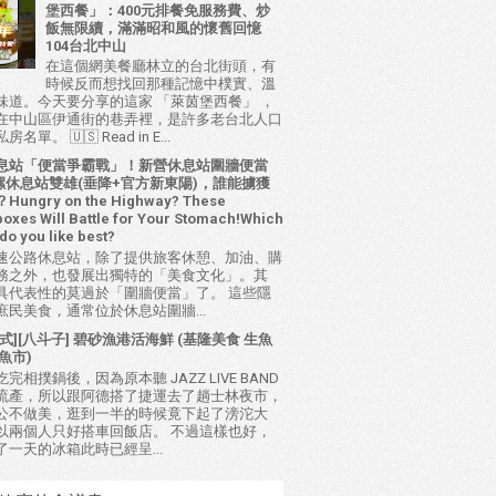
堡西餐」：400元排餐免服務費、炒
飯無限續，滿滿昭和風的懷舊回憶
104台北中山
在這個網美餐廳林立的台北街頭，有
時候反而想找回那種記憶中樸實、溫
味道。今天要分享的這家 「萊茵堡西餐」 ，
在中山區伊通街的巷弄裡，是許多老台北人口
名單。 🇺🇸 Read in E...
息站「便當爭霸戰」！新營休息站圍牆便當
 西螺休息站雙雄(垂降+官方新東陽)，誰能擄獲
ungry on the Highway? These
oxes Will Battle for Your Stomach!Which
do you like best?
速公路休息站，除了提供旅客休憩、加油、購
務之外，也發展出獨特的「美食文化」。其
具代表性的莫過於「圍牆便當」了。 這些隱
庶民美食，通常位於休息站圍牆...
式][八斗子] 碧砂漁港活海鮮 (基隆美食 生魚
魚市)
完相撲鍋後，因為原本聽 JAZZ LIVE BAND
流產，所以跟阿德搭了捷運去了趟士林夜市，
公不做美，逛到一半的時候竟下起了滂沱大
以兩個人只好搭車回飯店。 不過這樣也好，
了一天的冰箱此時已經呈...