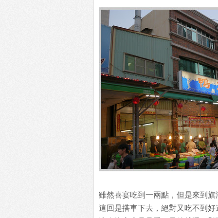
雖然喜宴吃到一兩點，但是來到旗
這回是搭車下去，絕對又吃不到好