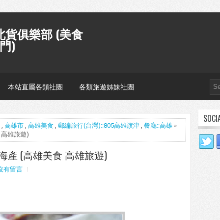
貨俱樂部 (美食
門)
本站直屬各類社團
各類旅遊姊妹社團
SOCI
,
高雄市
,
高雄美食
,
郵編旅行(台灣)::805高雄旗津
,
餐廳::高雄
»
食 高雄旅遊)
活海產 (高雄美食 高雄旅遊)
沒有留言