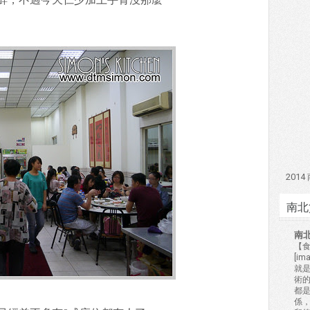
201
南北
南
【食
[i
就
術的
都
係