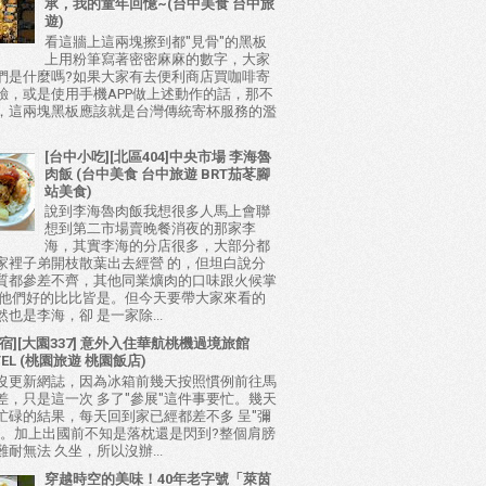
承，我的童年回憶~(台中美食 台中旅
遊)
看這牆上這兩塊擦到都"見骨"的黑板
上用粉筆寫著密密麻麻的數字，大家
們是什麼嗎?如果大家有去便利商店買咖啡寄
驗，或是使用手機APP做上述動作的話，那不
，這兩塊黑板應該就是台灣傳統寄杯服務的濫
[台中小吃][北區404]中央市場 李海魯
肉飯 (台中美食 台中旅遊 BRT茄苳腳
站美食)
說到李海魯肉飯我想很多人馬上會聯
想到第二市場賣晚餐消夜的那家李
海，其實李海的分店很多，大部分都
家裡子弟開枝散葉出去經營 的，但坦白說分
質都參差不齊，其他同業爌肉的口味跟火候掌
比他們好的比比皆是。但今天要帶大家來看的
也是李海，卻 是一家除...
宿][大園337] 意外入住華航桃機過境旅館
TEL (桃園旅遊 桃園飯店)
沒更新網誌，因為冰箱前幾天按照慣例前往馬
差，只是這一次 多了"參展"這件事要忙。幾天
忙碌的結果，每天回到家已經都差不多 呈"彌
態。加上出國前不知是落枕還是閃到?整個肩膀
耐無法 久坐，所以沒辦...
穿越時空的美味！40年老字號「萊茵