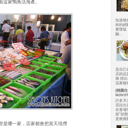
面這家鴨角活海產。
知道牠
杯的經
要懷疑
觴....
是自己
店的品
握 得
這家雖然
[桃園住
NOVO
許多天
尼拉出
在會場
留"狀
是痠痛難
管是哪一家，店家都會把當天現撈