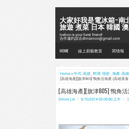
大家好我是電冰箱~南北
旅遊 煮菜 日本 韓國 澳
Icebox is your best friend!
合作邀約請洽dtmsimon@gmail.com
HOME
線上廚藝教室
3C情報
懶人包台灣
Home
»
中式::高雄
,
料理::現炒
,
海產::高雄
[高雄海產][旗津805] 鴨角活海產 (高雄美
[高雄海產][旗津805] 鴨角
Simon Lin
5/10/2014 05:09:00 上午