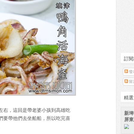
訂閱
發
留
精選
左右，這回是帶老婆小孩到高雄吃
新埤
們要帶他們去坐船船，所以吃完喜
屏東
。