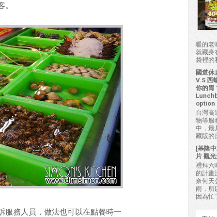
客。
暖的老
就藏身
袋裡的私房
國道休
V.S
你的胃？H
Lunchb
option 
台灣高
物等服
中，最
藏版的
[基隆中
片 觀光
禮拜六吃
的計畫
奈何天
雨，所
因為忙
訴服務人員，做法也可以在點餐時一