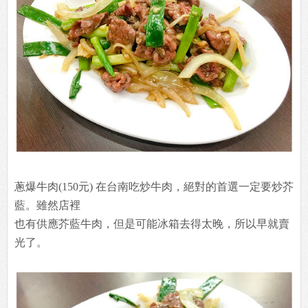
蔥爆牛肉(150元) 在台南吃炒牛肉，絕對的首選一定要炒芥
藍。雖然店裡
也有供應芥藍牛肉，但是可能冰箱去得太晚，所以早就賣
光了。