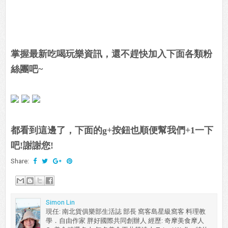
掌握最新吃喝玩樂資訊，還不趕快加入下面各類粉
絲團吧~
都看到這邊了，下面的g+按鈕也順便幫我們+1一下
吧!謝謝您!
Share:
Simon Lin
現任: 南北貨俱樂部生活誌 部長 窩客島星級窩客 料理教
學．自由作家 胖好國際共同創辦人 經歷: 奇摩美食摩人