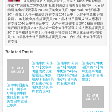
G+美食精選名人 無名美食王共筆達人 Taipei Walker特約
作家 PTT烹飪板(COOKCLUB)板主 貝傳媒澎湖美食專欄作家 friday 購
物網 美食料理愛享客 2013年度美食大使暨Taipei Walker特約作家
2014 彰化十大伴手禮選拔 評審委員 2015 台中十大伴手禮選拔 評審
委員 2016 彰化金好禮 評審委員 2016 雲林 伴手禮選拔 達人專家評
審委員 2016 台中禮好台中市十大伴手禮 評審委員 2016 桃園好棧旅
館評鑑評審委員 2017 雲林第十屆十大伴手禮選拔 達人專家評審委員
2017 台中禮好台中市十大伴手禮 評審委員 2018 彰化金好禮評審委
員 2018 雲林十大伴手禮專家評審委員 2018 台中禮好十大伴手禮評
審委員
Related Posts:
[台南牛肉湯][安
[台南牛肉湯][南
[台南小吃/牛肉
平708] 文章牛
區702] 阿美鮮
湯][中西700] 阿
肉湯 食尚玩家
牛肉湯 24小時
輝土產牛肉湯
嚴選認證果然
的美味接力(台
(台南美食 台南
超美味! (台南美
南小吃 台南美
旅遊 )
食 台南小吃 台
食 台南旅遊)
[台中牛排][南屯
南旅遊 消夜 早
408] 一川禾牛
餐 食尚玩家)
好厲害的牛排
生日蛋糕 (台中
美食 台中旅遊
已歇業 )