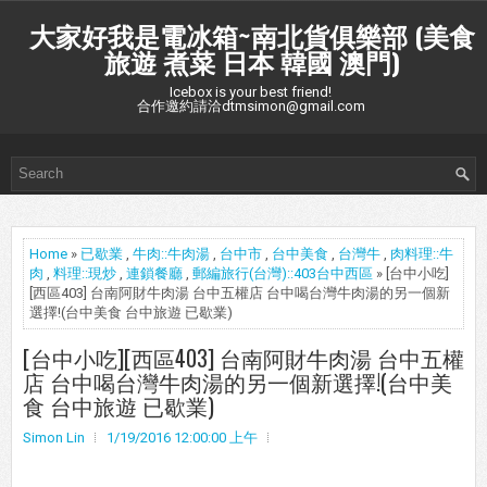
大家好我是電冰箱~南北貨俱樂部 (美食
旅遊 煮菜 日本 韓國 澳門)
Icebox is your best friend!
合作邀約請洽dtmsimon@gmail.com
Home
»
已歇業
,
牛肉::牛肉湯
,
台中市
,
台中美食
,
台灣牛
,
肉料理::牛
肉
,
料理::現炒
,
連鎖餐廳
,
郵編旅行(台灣)::403台中西區
» [台中小吃]
[西區403] 台南阿財牛肉湯 台中五權店 台中喝台灣牛肉湯的另一個新
選擇!(台中美食 台中旅遊 已歇業)
[台中小吃][西區403] 台南阿財牛肉湯 台中五權
店 台中喝台灣牛肉湯的另一個新選擇!(台中美
食 台中旅遊 已歇業)
Simon Lin
1/19/2016 12:00:00 上午