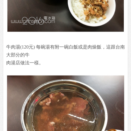
牛肉湯(120元) 每碗湯有附一碗白飯或是肉燥飯，這跟台南
大部分的牛
肉湯店做法一樣。