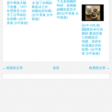
下太多肉圓的
原中華路天橋
冰-除了好喝的
時候，來碗雞
下老攤，1977
鳳梨冰之外，
絲麵加蛋也不
年營業至今的
肉圓也好吃喔~
錯!(台中美食 台
手工古早味彰
(台中美食 台中
中旅遊)
化肉圓~(台中
旅遊)
美食 台中旅遊)
[台中小吃/肉
圓][東區401] 肉
圓林-樂成宮廟
口肉圓老店，
肉圓、赤肉冬
粉湯滿足你的
味蕾~(台中美
食 台中旅遊)
← 較新的文章
首頁
較舊的文章 →