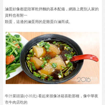
滷蛋好像都是陸軍乾拌麵的基本配備，網路上爬別人家的
資料也有附一
顆蛋，這邊的滷蛋用的是雞蛋白滷而成。
牛汁菜頭湯(小35元) 看起來很像冰箱喜歡那種，像中華夜
市牛肉店吃的