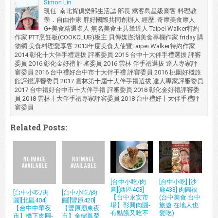
Simon Lin
現任: 南北貨俱樂部生活誌 部長 窩客島星級窩客 料理教
學．自由作家 胖好國際共同創辦人 經歷: 奇摩美食摩人
G+美食精選名人 無名美食王共筆達人 Taipei Walker特約
作家 PTT烹飪板(COOKCLUB)板主 貝傳媒澎湖美食專欄作家 friday 購
物網 美食料理愛享客 2013年度美食大使暨Taipei Walker特約作家
2014 彰化十大伴手禮選拔 評審委員 2015 台中十大伴手禮選拔 評審
委員 2016 彰化金好禮 評審委員 2016 雲林 伴手禮選拔 達人專家評
審委員 2016 台中禮好台中市十大伴手禮 評審委員 2016 桃園好棧旅
館評鑑評審委員 2017 雲林第十屆十大伴手禮選拔 達人專家評審委員
2017 台中禮好台中市十大伴手禮 評審委員 2018 彰化金好禮評審委
員 2018 雲林十大伴手禮專家評審委員 2018 台中禮好十大伴手禮評
審委員
Related Posts:
[台中小吃/肉
[台中小吃] [沙
圓][西區403]
鹿433] 肉圓福
[台中小吃/肉
[台中小吃/肉
【台中永安市
(台中美食 台中
圓][北區404]
圓][豐原420]
場】彰興肉圓-
旅遊 在地人也
【台中中華夜
【豐原廟東夜
有點餓又吃不
愛吃)
市】橋下肉圓-
市】金樹鳳梨