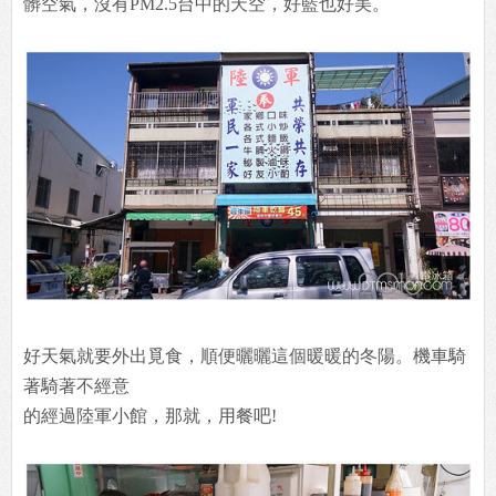
髒空氣，沒有PM2.5台中的天空，好藍也好美。
好天氣就要外出覓食，順便曬曬這個暖暖的冬陽。機車騎
著騎著不經意
的經過陸軍小館，那就，用餐吧!