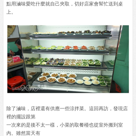
點用滷味愛吃什麼就自己夾取，切好店家會幫忙送到桌
上。
除了滷味，店裡還有供應一些涼拌菜。這回再訪，發現店
裡的擺設跟第
一次來的是後不太一樣，小菜的取餐檯也從室外搬到室
內。雖然當天有