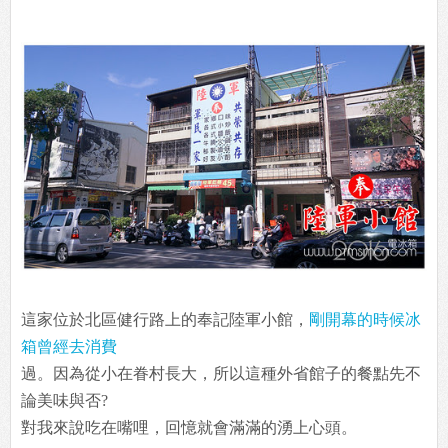
這家位於北區健行路上的奉記陸軍小館，
剛開幕的時候冰
箱曾經去消費
過。因為從小在眷村長大，所以這種外省館子的餐點先不
論美味與否?
對我來說吃在嘴哩，回憶就會滿滿的湧上心頭。