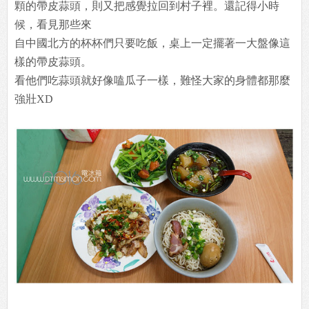
顆的帶皮蒜頭，則又把感覺拉回到村子裡。還記得小時
候，看見那些來
自中國北方的杯杯們只要吃飯，桌上一定擺著一大盤像這
樣的帶皮蒜頭。
看他們吃蒜頭就好像嗑瓜子一樣，難怪大家的身體都那麼
強壯XD