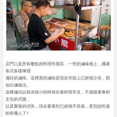
店門口是所有餐點的料理作業區，一旁的滷味檯上，擺著
各式各樣琳瑯
滿目的滷味。這裡賣的滷味是現在市面上已經很少見，類
似白滷做法。
這種滷法以前冰箱小的時候在眷村很常見，不過隨著眷村
文化的式微，
以及聚落的消失，現在要看到已經很不容易，更別說吃過
的有幾人了?