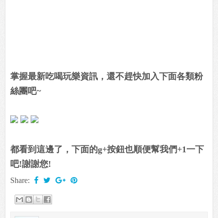
掌握最新吃喝玩樂資訊，還不趕快加入下面各類粉
絲團吧~
都看到這邊了，下面的g+按鈕也順便幫我們+1一下
吧!謝謝您!
Share: