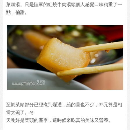
菜頭湯。只是陸軍的紅燒牛肉湯頭個人感覺口味稍重了一
點，偏甜。
至於菜頭部分已經煮到爛透，給的量也不少，35元算是相
當大碗了。冬
天剛好是菜頭的產季，這時候來吃真的美味又營養。