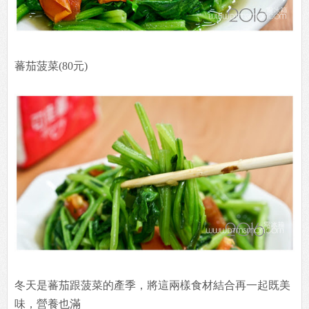
蕃茄菠菜(80元)
冬天是蕃茄跟菠菜的產季，將這兩樣食材結合再一起既美
味，營養也滿