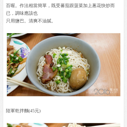
百喔。作法相當簡單，既受蕃茄跟菠菜加上蔥花快炒而
已，調味應該也
只用鹽巴。清爽不油膩。
陸軍乾拌麵(45元)