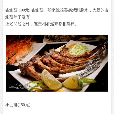
杏鮑菇(100元) 杏鮑菇一般來說很容易烤到脫水，大新的杏
鮑菇除了沒有
上述問題之外，連賣相看起來都相當棒。
小肋排(150元)