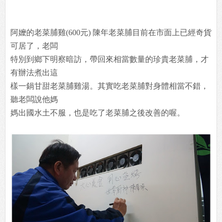
阿嬤的老菜脯雞(600元) 陳年老菜脯目前在市面上已經奇貨
可居了，老闆
特別到鄉下明察暗訪，帶回來相當數量的珍貴老菜脯，才
有辦法煮出這
樣一鍋甘甜老菜脯雞湯。其實吃老菜脯對身體相當不錯，
聽老闆說他媽
媽出國水土不服，也是吃了老菜脯之後改善的喔。