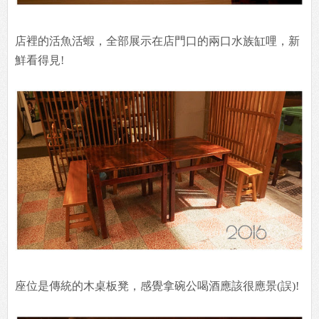
店裡的活魚活蝦，全部展示在店門口的兩口水族缸哩，新
鮮看得見!
座位是傳統的木桌板凳，感覺拿碗公喝酒應該很應景(誤)!