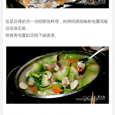
這是店裡的另一項招牌魚料理，利用特調胡椒粉包覆現殺
活珍珠石斑，
然後再包覆鋁箔指下鍋蒸煮。