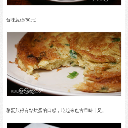
台味蔥蛋(80元)
蔥蛋煎得有點烘蛋的口感，吃起來也古早味十足。