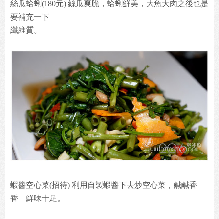
絲瓜蛤蜊(180元) 絲瓜爽脆，蛤蜊鮮美，大魚大肉之後也是
要補充一下
纖維質。
蝦醬空心菜(招待) 利用自製蝦醬下去炒空心菜，鹹鹹香
香，鮮味十足。