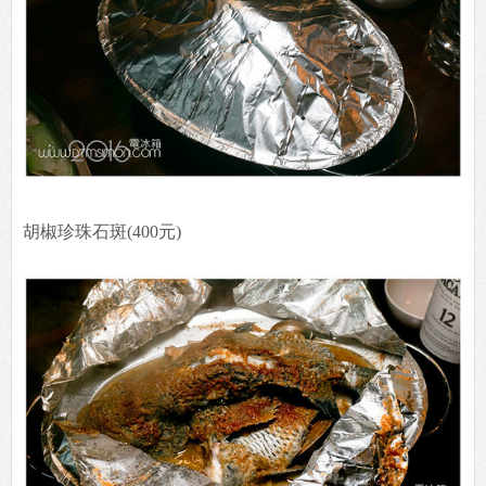
胡椒珍珠石斑(400元)