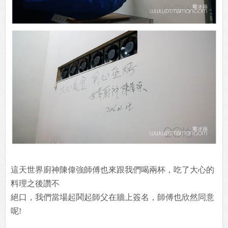
這天世界廚神陳偉強師傅也來跟我們喝兩杯，吃了大心的
料理之後讚不
絕口，我們當場起鬨起師父在牆上簽名，師傅也欣然同意
呢!