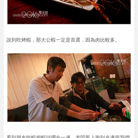
說到吃烤蝦，那大公蝦一定是首選，因為肉比較多。
看到朋友吃蝦把蝦頭擱在一邊，老闆馬上跑到桌邊跟我們