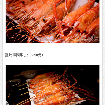
鹽烤泰國蝦(公，490元)