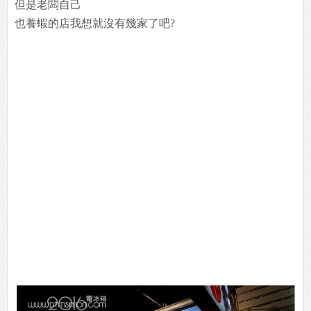
但是老闆自己
也養蝦的店我想就沒有幾家了吧?