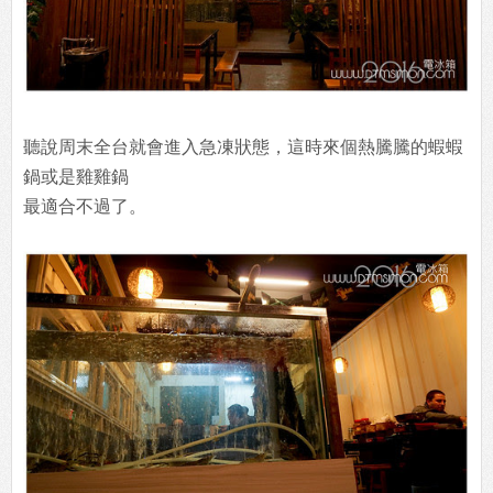
聽說周末全台就會進入急凍狀態，這時來個熱騰騰的蝦蝦
鍋或是雞雞鍋
最適合不過了。