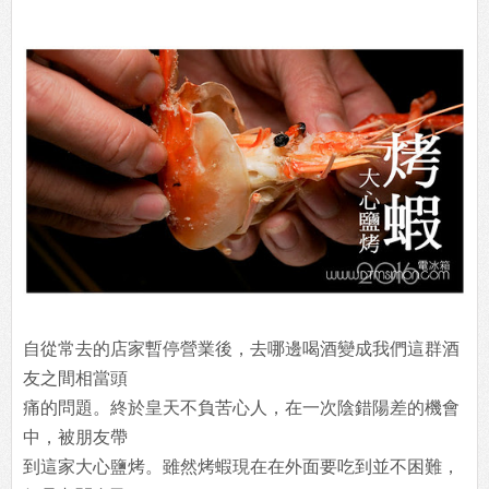
自從常去的店家暫停營業後，去哪邊喝酒變成我們這群酒
友之間相當頭
痛的問題。終於皇天不負苦心人，在一次陰錯陽差的機會
中，被朋友帶
到這家大心鹽烤。雖然烤蝦現在在外面要吃到並不困難，