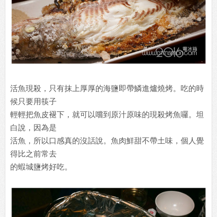
活魚現殺，只有抹上厚厚的海鹽即帶鱗進爐燒烤。吃的時
候只要用筷子
輕輕把魚皮褪下，就可以嚐到原汁原味的現殺烤魚囉。坦
白說，因為是
活魚，所以口感真的沒話說。魚肉鮮甜不帶土味，個人覺
得比之前常去
的蝦城鹽烤好吃。