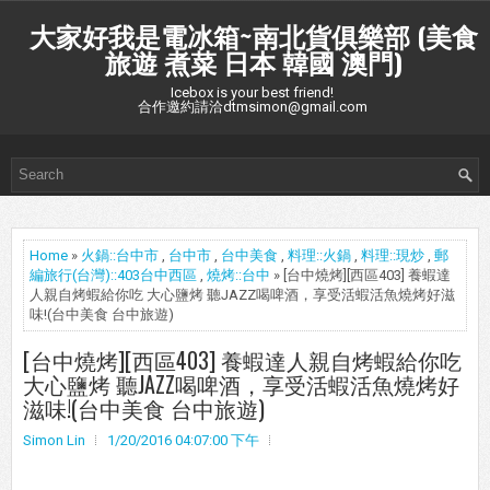
大家好我是電冰箱~南北貨俱樂部 (美食
旅遊 煮菜 日本 韓國 澳門)
Icebox is your best friend!
合作邀約請洽dtmsimon@gmail.com
Home
»
火鍋::台中市
,
台中市
,
台中美食
,
料理::火鍋
,
料理::現炒
,
郵
編旅行(台灣)::403台中西區
,
燒烤::台中
» [台中燒烤][西區403] 養蝦達
人親自烤蝦給你吃 大心鹽烤 聽JAZZ喝啤酒，享受活蝦活魚燒烤好滋
味!(台中美食 台中旅遊)
[台中燒烤][西區403] 養蝦達人親自烤蝦給你吃
大心鹽烤 聽JAZZ喝啤酒，享受活蝦活魚燒烤好
滋味!(台中美食 台中旅遊)
Simon Lin
1/20/2016 04:07:00 下午