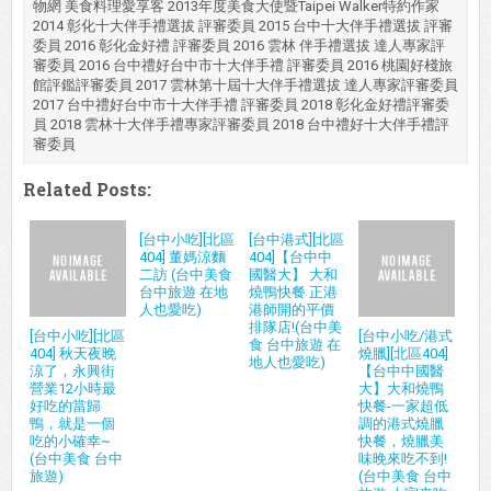
物網 美食料理愛享客 2013年度美食大使暨Taipei Walker特約作家
2014 彰化十大伴手禮選拔 評審委員 2015 台中十大伴手禮選拔 評審
委員 2016 彰化金好禮 評審委員 2016 雲林 伴手禮選拔 達人專家評
審委員 2016 台中禮好台中市十大伴手禮 評審委員 2016 桃園好棧旅
館評鑑評審委員 2017 雲林第十屆十大伴手禮選拔 達人專家評審委員
2017 台中禮好台中市十大伴手禮 評審委員 2018 彰化金好禮評審委
員 2018 雲林十大伴手禮專家評審委員 2018 台中禮好十大伴手禮評
審委員
Related Posts:
[台中小吃][北區
[台中港式][北區
404] 董媽涼麵
404]【台中中
二訪 (台中美食
國醫大】 大和
台中旅遊 在地
燒鴨快餐 正港
人也愛吃)
港師開的平價
排隊店!(台中美
[台中小吃][北區
[台中小吃/港式
食 台中旅遊 在
404] 秋天夜晚
燒臘][北區404]
地人也愛吃)
涼了，永興街
【台中中國醫
營業12小時最
大】大和燒鴨
好吃的當歸
快餐-一家超低
鴨，就是一個
調的港式燒臘
吃的小確幸~
快餐，燒臘美
(台中美食 台中
味晚來吃不到!
旅遊)
(台中美食 台中