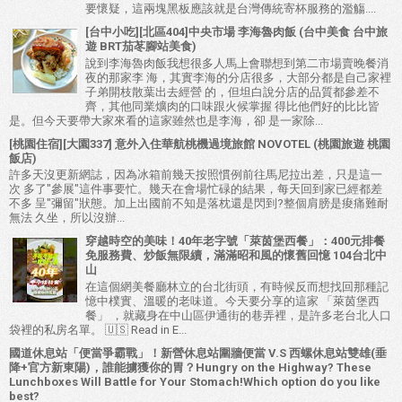
要懷疑，這兩塊黑板應該就是台灣傳統寄杯服務的濫觴....
[台中小吃][北區404]中央市場 李海魯肉飯 (台中美食 台中旅
遊 BRT茄苳腳站美食)
說到李海魯肉飯我想很多人馬上會聯想到第二市場賣晚餐消
夜的那家李 海，其實李海的分店很多，大部分都是自己家裡
子弟開枝散葉出去經營 的，但坦白說分店的品質都參差不
齊，其他同業爌肉的口味跟火候掌握 得比他們好的比比皆
是。但今天要帶大家來看的這家雖然也是李海，卻 是一家除...
[桃園住宿][大園337] 意外入住華航桃機過境旅館 NOVOTEL (桃園旅遊 桃園
飯店)
許多天沒更新網誌，因為冰箱前幾天按照慣例前往馬尼拉出差，只是這一
次 多了"參展"這件事要忙。幾天在會場忙碌的結果，每天回到家已經都差
不多 呈"彌留"狀態。加上出國前不知是落枕還是閃到?整個肩膀是痠痛難耐
無法 久坐，所以沒辦...
穿越時空的美味！40年老字號「萊茵堡西餐」：400元排餐
免服務費、炒飯無限續，滿滿昭和風的懷舊回憶 104台北中
山
在這個網美餐廳林立的台北街頭，有時候反而想找回那種記
憶中樸實、溫暖的老味道。今天要分享的這家 「萊茵堡西
餐」 ，就藏身在中山區伊通街的巷弄裡，是許多老台北人口
袋裡的私房名單。 🇺🇸 Read in E...
國道休息站「便當爭霸戰」！新營休息站圍牆便當 V.S 西螺休息站雙雄(垂
降+官方新東陽)，誰能擄獲你的胃？Hungry on the Highway? These
Lunchboxes Will Battle for Your Stomach!Which option do you like
best?