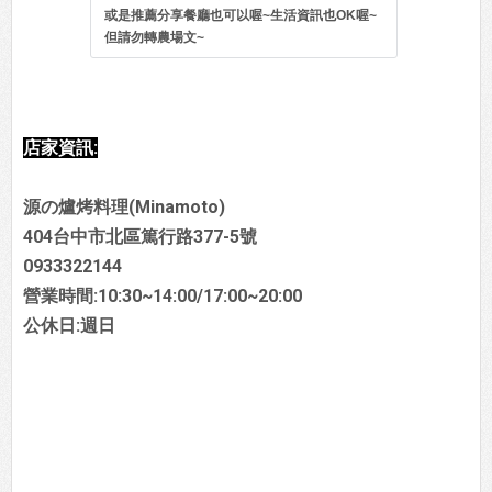
或是推薦分享餐廳也可以喔~生活資訊也OK喔~
但請勿轉農場文~
店家資訊:
源の爐烤料理(Minamoto)
404台中市北區篤行路377-5號
0933322144
營業時間:10:30~14:00/17:00~20:00
公休日:週日