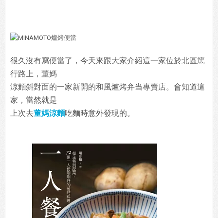
很久沒有寫便當了，今天來跟大家介紹這一家位於北區篤
行路上，董媽
涼麵斜對面的一家新開的和風爐烤弁当專賣店。會知道這
家，當然就是
上次去
董媽涼麵
吃麵時意外發現的。