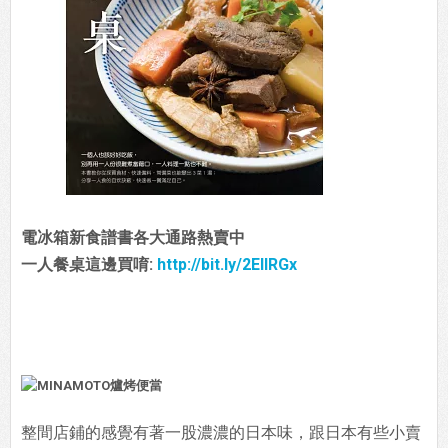
電冰箱新食譜書各大通路熱賣中
一人餐桌這邊買唷:
http://bit.ly/2EIIRGx
整間店鋪的感覺有著一股濃濃的日本味，跟日本有些小賣