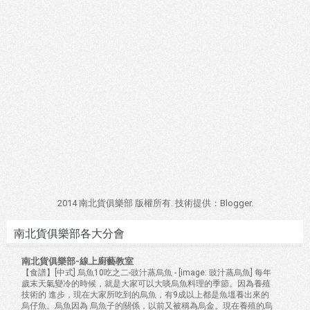
2014 南北貨俱樂部 版權所有. 技術提供：
Blogger
.
南北貨俱樂部各大分會
南北貨俱樂部-線上廚藝教室
【食譜】[中式] 烏魚10吃之二-豉汁蒸烏魚
-
[image: 豉汁蒸烏魚] 每年
歲末天氣變冷的時候，就是大家可以大啖烏魚料理的季節。因為養殖
技術的 進步，現在大家所吃到的烏魚，有9成以上都是魚塭養出來的
烏仔魚。烏魚因為 烏魚子的關係，以前又被稱為烏金。現在養殖的烏