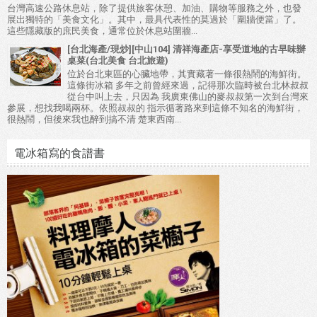
台灣高速公路休息站，除了提供旅客休憩、加油、購物等服務之外，也發
展出獨特的「美食文化」。其中，最具代表性的莫過於「圍牆便當」了。
這些隱藏版的庶民美食，通常位於休息站圍牆...
[台北海產/現炒][中山104] 清祥海產店-享受道地的古早味辦
桌菜(台北美食 台北旅遊)
位於台北東區的心臟地帶，其實藏著一條很熱鬧的海鮮街。
這條街冰箱 多年之前曾經來過，記得那次臨時被台北林叔叔
從台中叫上去，只因為 我廣東佛山的麥叔叔第一次到台灣來
參展，想找我喝兩杯。依照叔叔的 指示循著路來到這條不知名的海鮮街，
很熱鬧，但後來我也醉到搞不清 楚東西南...
電冰箱寫的食譜書