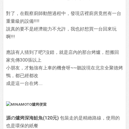
對了，在觀察廚師動態過程中，發現店裡廚房竟然有一台
重量級的設備!!!!
說真的要不是經濟能力不允許，我也好想買一台回來玩
啊!!!
應該有人猜到了吧?沒錯，就是店內的那台烤爐，想搬回
家先傳300張以上
小朋友，才勉強有上車的機會呀~~聽說現在北京全聚德烤
鴨，都已經都改
成是這一台在烤.....
源の爐烤深海鮭魚(120元)
包裝走的是精緻路線，使用的
也是環保的紙餐