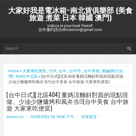
大家好我是電冰箱~南北貨俱樂部 (美食
旅遊 煮菜 日本 韓國 澳門)
Icebox is your best friend!
合作邀約請洽dtmsimon@gmail.com
Home
»
大家來吃便當
,
日式::台中
,
台中市
,
台中美食
,
郵編旅行(台
灣)::404台中北區
» [台中日式][北區404] 董媽涼麵斜對面的現點現做、
少油少鹽爐烤和風弁当!!!(台中美食 台中旅遊 大家來吃便當)
[台中日式][北區404] 董媽涼麵斜對面的現點現
做、少油少鹽爐烤和風弁当!!!(台中美食 台中旅
遊 大家來吃便當)
Simon Lin
10/09/2022 04:18:00 下午
沒有留言