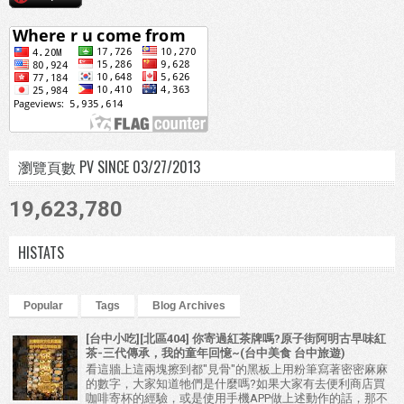
瀏覽頁數 PV SINCE 03/27/2013
19,623,780
HISTATS
Popular
Tags
Blog Archives
[台中小吃][北區404] 你寄過紅茶牌嗎?原子街阿明古早味紅
茶-三代傳承，我的童年回憶~(台中美食 台中旅遊)
看這牆上這兩塊擦到都"見骨"的黑板上用粉筆寫著密密麻麻
的數字，大家知道牠們是什麼嗎?如果大家有去便利商店買
咖啡寄杯的經驗，或是使用手機APP做上述動作的話，那不