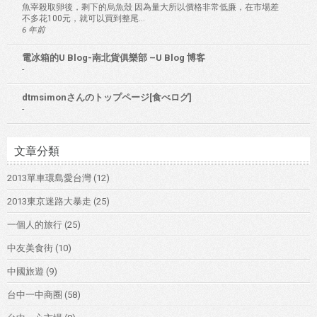
魚宰殺取卵後，剩下的烏魚殼 因為量大所以價格非常低廉，在市場差
不多花100元，就可以買到整尾...
6 年前
電冰箱的U Blog-南北貨俱樂部 –U Blog 博客
-
dtmsimonさんのトップページ[食べログ]
-
文章分類
2013單車環島愛台灣
(12)
2013東京迷路大暴走
(25)
一個人的旅行
(25)
中友美食街
(10)
中國旅遊
(9)
台中一中商圈
(58)