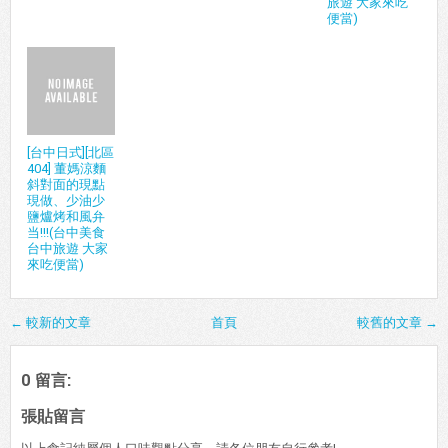
旅遊 大家來吃
便當)
[台中日式][北區
404] 董媽涼麵
斜對面的現點
現做、少油少
鹽爐烤和風弁
当!!!(台中美食
台中旅遊 大家
來吃便當)
← 較新的文章
首頁
較舊的文章 →
0 留言:
張貼留言