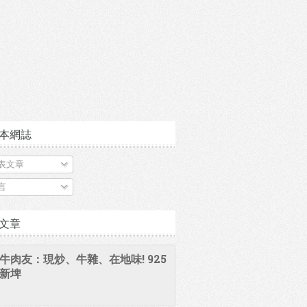
本網誌
表文章
言
文章
牛肉友：現炒、牛雜、在地味! 925
新埤