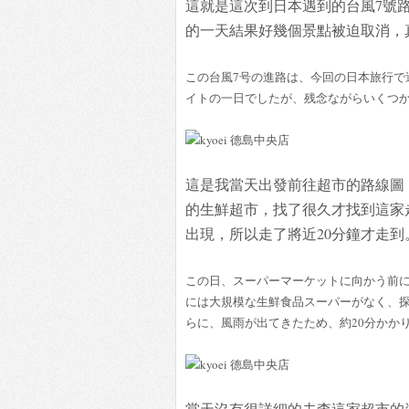
這就是這次到日本遇到的台風7號路
的一天結果好幾個景點被迫取消，
この台風7号の進路は、今回の日本旅行で
イトの一日でしたが、残念ながらいくつ
這是我當天出發前往超市的路線圖
的生鮮超市，找了很久才找到這家
出現，所以走了將近20分鐘才走到
この日、スーパーマーケットに向かう前
には大規模な生鮮食品スーパーがなく、
らに、風雨が出てきたため、約20分かか
當天沒有很詳細的去查這家超市的