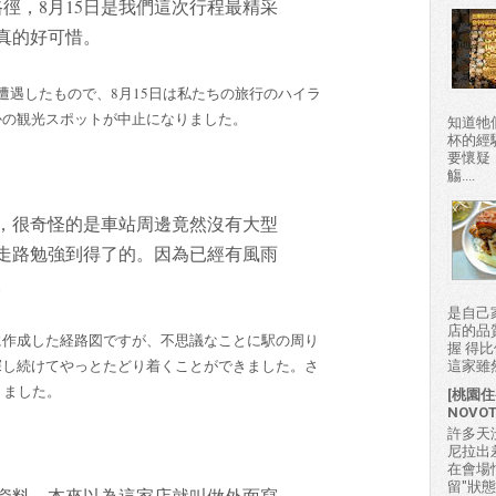
徑，8月15日是我們這次行程最精采
真的好可惜。
遭遇したもので、8月15日は私たちの旅行のハイラ
かの観光スポットが中止になりました。
知道牠
杯的經
要懷疑
觴....
，很奇怪的是車站周邊竟然沒有大型
走路勉強到得了的。因為已經有風雨
。
是自己
店的品
に作成した経路図ですが、不思議なことに駅の周り
握 得
探し続けてやっとたどり着くことができました。さ
這家雖然
りました。
[桃園住
NOVO
許多天
尼拉出
在會場
留"狀
資料，本來以為這家店就叫做外面寫