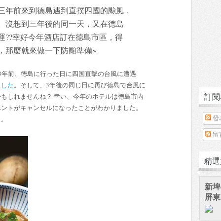
三年前來到德島遇到直撲四國的颱風，
。沒想到三年後的同一天，又在德島
運??幸好今年酒店訂在德島市區，得
，那麼就來做一下防颱準備~
3年前、徳島に行った日に四国直撃の台風に遭遇
ました
。そして、3年後の同じ日に再び徳島で台風に
訂閱
もしれませんね？ 幸い、今年のホテルは徳島市内
ベントがキャンセルになったことがわかりました。
う。
發
留
精選
新埤
屏東