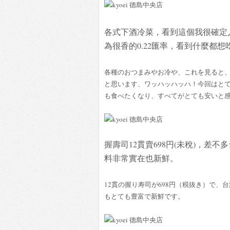
各式下酒冷菜，看到這個我很確定
為很香的0.22匯率，看到什麼都想
各種のおつまみやお冷や、これを見ると
と思います、ワッハッハッハ！今回はとて
も食べたくなり、すべてがとても安いと
握壽司12貫賣698円(未稅)，差不
料非常實在也新鮮。
12貫の握り寿司が698円（税抜き）で、
もとても豊富で新鮮です。