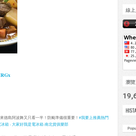
線上
IIRGx
瀏覽頁數
19,
HIST
來德島阿波舞又只看一半！防颱準備很重要！
#我要上推薦熱門
是電冰箱 - 大家好我是電冰箱-南北貨俱樂部
Popu