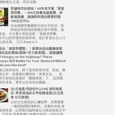
耐無法 久坐，所以沒辦...
穿越時空的美味！40年老字號「萊茵
堡西餐」：400元排餐免服務費、炒
飯無限續，滿滿昭和風的懷舊回憶
104台北中山
在這個網美餐廳林立的台北街頭，有
時候反而想找回那種記憶中樸實、溫
味道。今天要分享的這家 「萊茵堡西餐」 ，
在中山區伊通街的巷弄裡，是許多老台北人口
名單。 🇺🇸 Read in E...
息站「便當爭霸戰」！新營休息站圍牆便當
 西螺休息站雙雄(垂降+官方新東陽)，誰能擄獲
ungry on the Highway? These
oxes Will Battle for Your Stomach!Which
do you like best?
速公路休息站，除了提供旅客休憩、加油、購
務之外，也發展出獨特的「美食文化」。其
具代表性的莫過於「圍牆便當」了。 這些隱
庶民美食，通常位於休息站圍牆...
[台北海產/現炒][中山104] 清祥海產
店-享受道地的古早味辦桌菜(台北美
食 台北旅遊)
位於台北東區的心臟地帶，其實藏著
一條很熱鬧的海鮮街。這條街冰箱 多
曾經來過，記得那次臨時被台北林叔叔從台中
，只因為 我廣東佛山的麥叔叔第一次到台灣