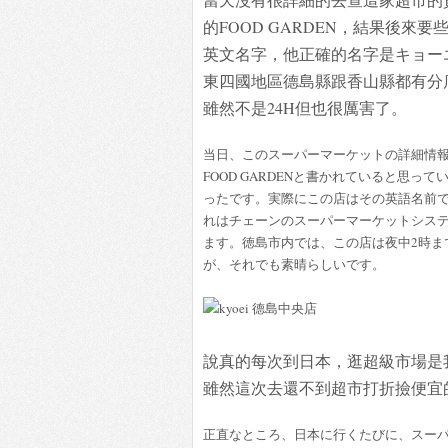
的FOOD GARDEN，結果後來
英文名字，他正確的名字是キョー
東四國地區德島縣跟香山縣都有分店
雖然不是24H但也很厲害了。
当日、このスーパーマーケットの詳細情
FOOD GARDENと書かれていると思
ったです。実際にこの店はその英語名前
れはチェーンのスーパーマーケットシス
ます。徳島市内では、この店は夜中2時ま
が、それでも素晴らしいです。
說真的每次到日本，逛超級市場是
雖然這次去還不到超市打折撿便宜
正直なところ、日本に行くたびに、スー