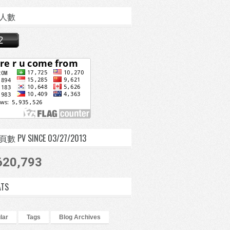
人數
 PV SINCE 03/27/2013
620,793
ATS
lar
Tags
Blog Archives