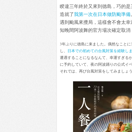
睽違三年終於又來到德島，巧的是
造就了
我第一次在日本做防颱準備
遇到颱風來攪局，這樣會不會太幸
知晚間阿波舞的官方場次確定取消
3年ぶりに徳島に来ました。偶然なことに
し、
日本での初めての台風対策を経験し
遭遇することになるなんて、幸運すぎるか
に予約していて、夜の阿波踊りの公式イ
それでは、再び台風対策をしてみましょ