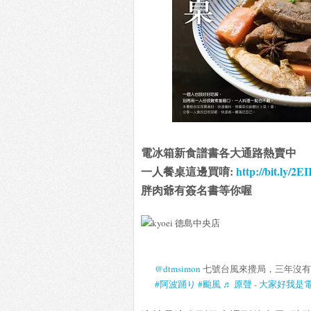
電冰箱新食譜書各大通路熱賣中
一人餐桌這邊買唷:
http://bit.ly/2E
胖肉爺有簽名書等你喔
@dtmsimon
七號台風來攪局，三年沒有
#阿波踊り
#颱風
♬ 原聲 - 大家好我