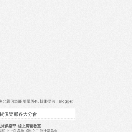
4 南北貨俱樂部 版權所有. 技術提供：
Blogger
.
貨俱樂部各大分會
北貨俱樂部-線上廚藝教室
譜】[中式] 烏魚10吃之二-豉汁蒸烏魚
-