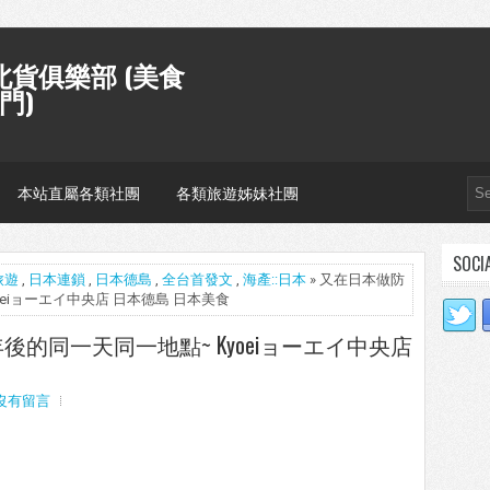
貨俱樂部 (美食
門)
本站直屬各類社團
各類旅遊姊妹社團
SOCI
旅遊
,
日本連鎖
,
日本德島
,
全台首發文
,
海產::日本
» 又在日本做防
eiョーエイ中央店 日本德島 日本美食
的同一天同一地點~ Kyoeiョーエイ中央店
沒有留言