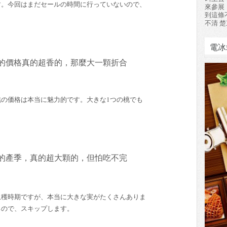
す。今回はまだセールの時間に行っていないので、
來參展
到這條
不清 楚
電冰
的價格真的超香的，那麼大一顆折合
の価格は本当に魅力的です。大きな1つの桃でも
的產季，真的超大顆的，但怕吃不完
収穫時期ですが、本当に大きな実がたくさんありま
るので、スキップします。