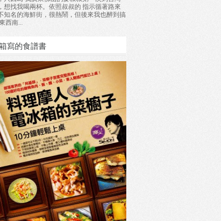
，想找我喝兩杯。依照叔叔的 指示循著路來
不知名的海鮮街，很熱鬧，但後來我也醉到搞
東西南...
箱寫的食譜書