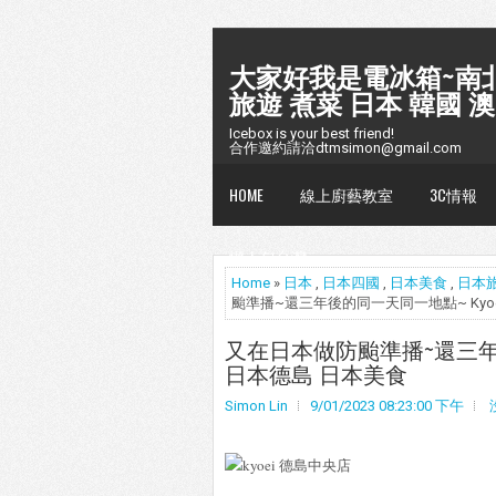
大家好我是電冰箱~南北
旅遊 煮菜 日本 韓國 澳
Icebox is your best friend!
合作邀約請洽dtmsimon@gmail.com
HOME
線上廚藝教室
3C情報
懶人包台灣
Home
»
日本
,
日本四國
,
日本美食
,
日本
颱準播~還三年後的同一天同一地點~ Kyo
又在日本做防颱準播~還三年後
日本德島 日本美食
Simon Lin
9/01/2023 08:23:00 下午