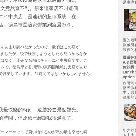
是痠痛難
要些文竟然查不到。原來這家店不叫這個
エイ中央店，是連鎖的超市系統，在
，德島市區這家營業到凌晨2:00，
暖的老
就藏身
報をあまり調べなかったので、最初はこの店が
袋裡的私房
っていましたが、後で検索しようとしたら見つからなか
國道休
ではなく、正確な名前はキョーエイ中央店です。こ
V.S
テムで、徳島県と香川県の東四国地域に支店があり
你的胃？H
Lunchb
で営業しています。24時間ではないかもしれません
option 
台灣高
物等服
中，最
藏版的
我最快樂的時刻，遠勝於去景點觀光。
的時間，但原價已經讓我很滿意了。
年之前
パーマーケットで買い物するのが私の最も幸せな瞬
叫上去