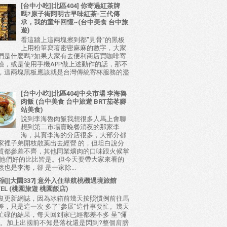
[台中小吃][北區404] 你寄過紅茶牌
嗎?原子街阿明古早味紅茶-三代傳
承，我的童年回憶~(台中美食 台中旅
遊)
看這牆上這兩塊擦到都"見骨"的黑板
上用粉筆寫著密密麻麻的數字，大家
們是什麼嗎?如果大家有去便利商店買咖啡寄
驗，或是使用手機APP做上述動作的話，那不
，這兩塊黑板應該就是台灣傳統寄杯服務的濫
[台中小吃][北區404]中央市場 李海魯
肉飯 (台中美食 台中旅遊 BRT茄苳腳
站美食)
說到李海魯肉飯我想很多人馬上會聯
想到第二市場賣晚餐消夜的那家李
海，其實李海的分店很多，大部分都
家裡子弟開枝散葉出去經營 的，但坦白說分
質都參差不齊，其他同業爌肉的口味跟火候掌
比他們好的比比皆是。但今天要帶大家來看的
也是李海，卻 是一家除...
宿][大園337] 意外入住華航桃機過境旅館
TEL (桃園旅遊 桃園飯店)
沒更新網誌，因為冰箱前幾天按照慣例前往馬
差，只是這一次 多了"參展"這件事要忙。幾天
忙碌的結果，每天回到家已經都差不多 呈"彌
態。加上出國前不知是落枕還是閃到?整個肩膀