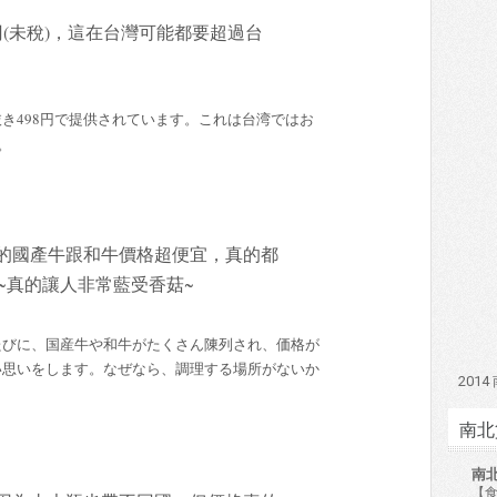
円(未稅)，這在台灣可能都要超過台
き498円で提供されています。これは台湾ではお
。
的國產牛跟和牛價格超便宜，真的都
~真的讓人非常藍受香菇~
たびに、国産牛や和牛がたくさん陳列され、価格が
い思いをします。なぜなら、調理する場所がないか
201
南北
南
【食