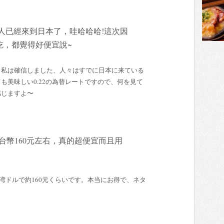
人已經來到日本了，哇哈哈哈!這次因
吃，都覺得好便宜說~
、私は確信しました、人々はすでに日本に来ている
も美味しい0.22の為替レートですので、何を見て
感じますよ〜
多台幣160元左右，真的超便宜而且用
台湾ドルで約160元くらいです。本当にお得で、ネタ