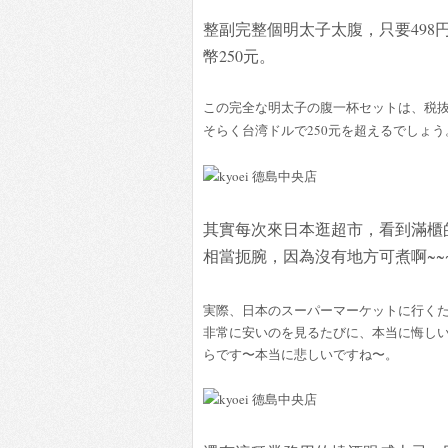
整副完整個明太子太腹，只要498
幣250元。
この完全な明太子の腹一杯セットは、税抜
そらく台湾ドルで250元を超えるでしょう
其實每次來日本逛超市，看到滿櫃
相當扼腕，因為沒有地方可煮啊~~
実際、日本のスーパーマーケットに行く
非常に安いのを見るたびに、本当に悔し
らです〜本当に悲しいですね〜。