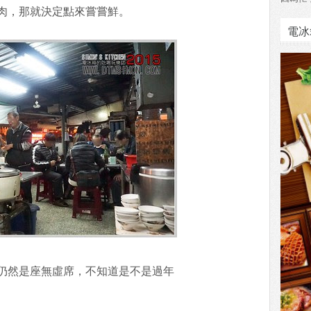
肉，那就決定點來嘗嘗鮮。
電冰
仍然是座無虛席，不知道是不是過年