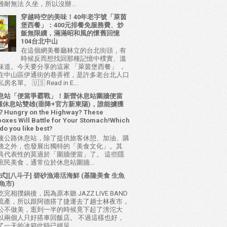
耐無法 久坐，所以沒辦...
穿越時空的美味！40年老字號「萊茵
堡西餐」：400元排餐免服務費、炒
飯無限續，滿滿昭和風的懷舊回憶
104台北中山
在這個網美餐廳林立的台北街頭，有
時候反而想找回那種記憶中樸實、溫
味道。今天要分享的這家 「萊茵堡西餐」 ，
在中山區伊通街的巷弄裡，是許多老台北人口
名單。 🇺🇸 Read in E...
息站「便當爭霸戰」！新營休息站圍牆便當
 西螺休息站雙雄(垂降+官方新東陽)，誰能擄獲
ungry on the Highway? These
oxes Will Battle for Your Stomach!Which
do you like best?
速公路休息站，除了提供旅客休憩、加油、購
務之外，也發展出獨特的「美食文化」。其
具代表性的莫過於「圍牆便當」了。 這些隱
庶民美食，通常位於休息站圍牆...
式][八斗子] 碧砂漁港活海鮮 (基隆美食 生魚
魚市)
完相撲鍋後，因為原本聽 JAZZ LIVE BAND
流產，所以跟阿德搭了捷運去了趟士林夜市，
公不做美，逛到一半的時候竟下起了滂沱大
以兩個人只好搭車回飯店。 不過這樣也好，
了一天的冰箱此時已經呈...