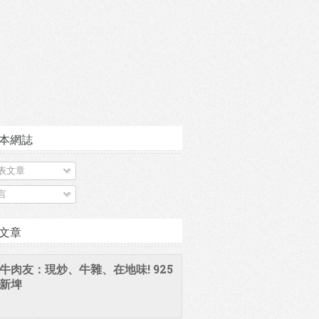
本網誌
表文章
言
文章
牛肉友：現炒、牛雜、在地味! 925
新埤