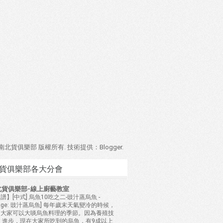
4 南北貨俱樂部 版權所有. 技術提供：
Blogger
.
貨俱樂部各大分會
北貨俱樂部-線上廚藝教室
譜】[中式] 烏魚10吃之二-豉汁蒸烏魚
-
mage: 豉汁蒸烏魚] 每年歲末天氣變冷的時候，
是大家可以大啖烏魚料理的季節。因為養殖技
 進步，現在大家所吃到的烏魚，有9成以上