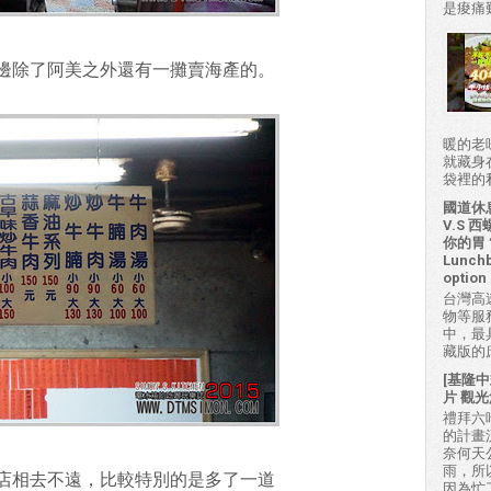
是痠痛難
邊除了阿美之外還有一攤賣海產的。
暖的老
就藏身
袋裡的私房
國道休
V.S
你的胃？H
Lunchb
option 
台灣高
物等服
中，最
藏版的
[基隆中
片 觀光
禮拜六吃
的計畫
奈何天
雨，所
店相去不遠，比較特別的是多了一道
因為忙