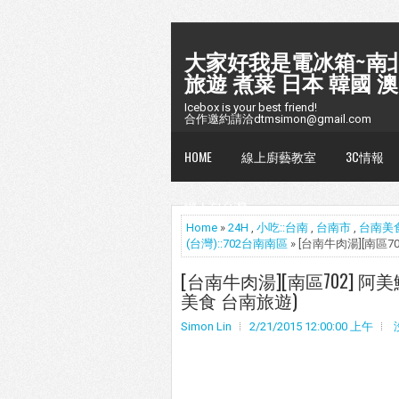
大家好我是電冰箱~南北
旅遊 煮菜 日本 韓國 澳
Icebox is your best friend!
合作邀約請洽dtmsimon@gmail.com
HOME
線上廚藝教室
3C情報
懶人包台灣
Home
»
24H
,
小吃::台南
,
台南市
,
台南美
(台灣)::702台南南區
» [台南牛肉湯][南區
[台南牛肉湯][南區702] 
美食 台南旅遊)
Simon Lin
2/21/2015 12:00:00 上午