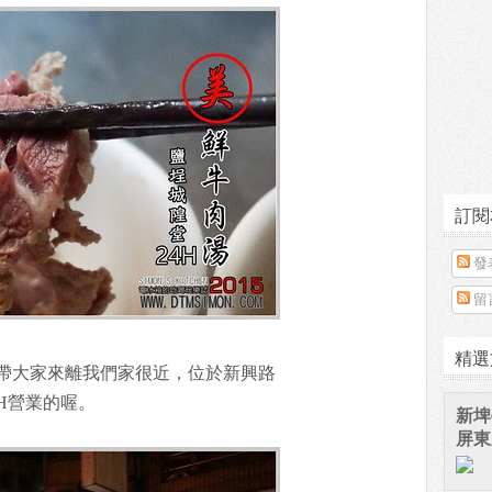
訂閱
發
留
精選
帶大家來離我們家很近，位於新興路
H營業的喔。
新埤
屏東