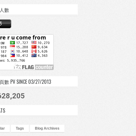
人數
 PV SINCE 03/27/2013
628,205
ATS
lar
Tags
Blog Archives