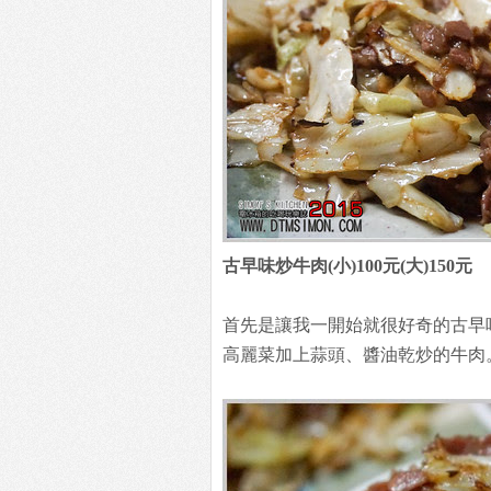
古早味炒牛肉(小)100元(大)150元
首先是讓我一開始就很好奇的古早
高麗菜加上蒜頭、醬油乾炒的牛肉