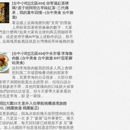
[台中小吃][北區404] 你寄過紅茶牌
嗎?原子街阿明古早味紅茶-三代傳
承，我的童年回憶~(台中美食 台中旅
遊)
看這牆上這兩塊擦到都"見骨"的黑板
上用粉筆寫著密密麻麻的數字，大家
們是什麼嗎?如果大家有去便利商店買咖啡寄
驗，或是使用手機APP做上述動作的話，那不
，這兩塊黑板應該就是台灣傳統寄杯服務的濫
[台中小吃][北區404]中央市場 李海魯
肉飯 (台中美食 台中旅遊 BRT茄苳腳
站美食)
說到李海魯肉飯我想很多人馬上會聯
想到第二市場賣晚餐消夜的那家李
海，其實李海的分店很多，大部分都
家裡子弟開枝散葉出去經營 的，但坦白說分
質都參差不齊，其他同業爌肉的口味跟火候掌
比他們好的比比皆是。但今天要帶大家來看的
也是李海，卻 是一家除...
宿][大園337] 意外入住華航桃機過境旅館
TEL (桃園旅遊 桃園飯店)
沒更新網誌，因為冰箱前幾天按照慣例前往馬
差，只是這一次 多了"參展"這件事要忙。幾天
忙碌的結果，每天回到家已經都差不多 呈"彌
態。加上出國前不知是落枕還是閃到?整個肩膀