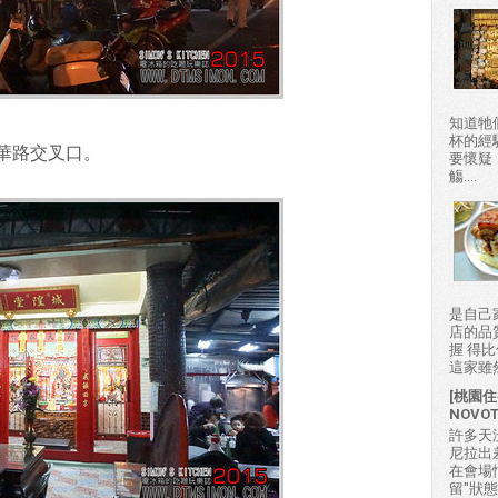
知道牠
杯的經
華路交叉口。
要懷疑
觴....
是自己
店的品
握 得
這家雖然
[桃園住
NOVO
許多天
尼拉出
在會場
留"狀