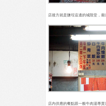
店後方就是鹽埕這邊的城隍堂，廟
店內供應的餐點跟一般牛肉湯專賣