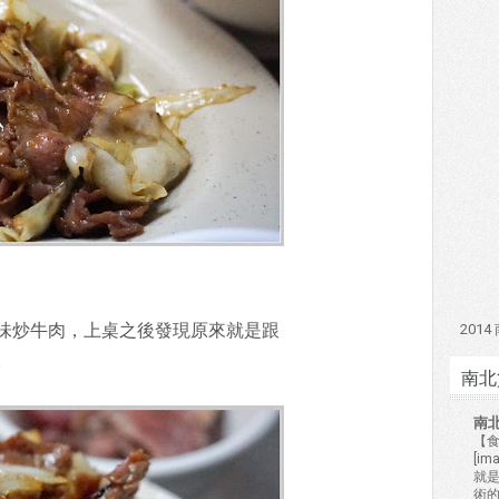
201
味炒牛肉，上桌之後發現原來就是跟
。
南北
南
【食
[i
就
術的