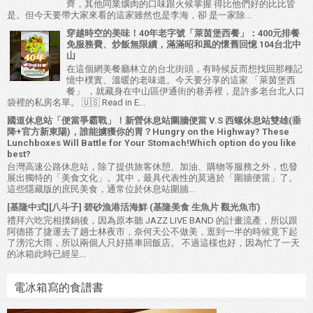
齊，其他同業爌肉的口味跟火候掌握 得比他們好的比比皆
是。但今天要帶大家來看的這家雖然也是李海，卻 是一家除...
穿越時空的美味！40年老字號「萊茵堡西餐」：400元排餐
免服務費、炒飯無限續，滿滿昭和風的懷舊回憶 104台北中
山
在這個網美餐廳林立的台北街頭，有時候反而想找回那種記
憶中樸實、溫暖的老味道。今天要分享的這家 「萊茵堡西
餐」 ，就藏身在中山區伊通街的巷弄裡，是許多老台北人口
袋裡的私房名單。 🇺🇸 Read in E...
國道休息站「便當爭霸戰」！新營休息站圍牆便當 V.S 西螺休息站雙雄(垂
降+官方新東陽)，誰能擄獲你的胃？Hungry on the Highway? These
Lunchboxes Will Battle for Your Stomach!Which option do you like
best?
台灣高速公路休息站，除了提供旅客休憩、加油、購物等服務之外，也發
展出獨特的「美食文化」。其中，最具代表性的莫過於「圍牆便當」了。
這些隱藏版的庶民美食，通常位於休息站圍牆...
[基隆中式][八斗子] 碧砂漁港活海鮮 (基隆美食 生魚片 觀光魚市)
禮拜六吃完相撲鍋後，因為原本聽 JAZZ LIVE BAND 的計畫流產，所以跟
阿德搭了捷運去了趟士林夜市，奈何天公不做美，逛到一半的時候竟下起
了滂沱大雨，所以兩個人只好搭車回飯店。 不過這樣也好，因為忙了一天
的冰箱此時已經呈...
電冰箱寫的食譜書