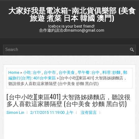
大家好我是電冰箱~南北貨俱樂部 (美食
旅遊 煮菜 日本 韓國 澳門)
Icebox is your best friend!
合作邀約請洽dtmsimon@gmail.com
Home
»
小吃::台中
,
台中市
,
台中美食
,
早午餐::台中
,
料理::炒麵
,
郵
編旅行(台灣)::401台中東區
» [台中小吃][東區401] 大智路姊娣麵店，
聽說很多人喜歡這家勝隔壁 (台中美食 炒麵 黑白切)
[台中小吃][東區401] 大智路姊娣麵店，聽說很
多人喜歡這家勝隔壁 (台中美食 炒麵 黑白切)
Simon Lin
2/17/2015 11:19:00 上午
沒有留言