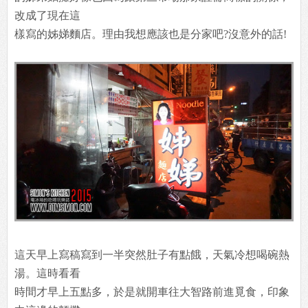
改成了現在這
樣寫的姊娣麵店。理由我想應該也是分家吧?沒意外的話!
這天早上寫稿寫到一半突然肚子有點餓，天氣冷想喝碗熱
湯。這時看看
時間才早上五點多，於是就開車往大智路前進覓食，印象