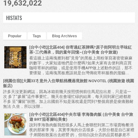
19,632,022
HISTATS
Popular
Tags
Blog Archives
[台中小吃][北區404] 你寄過紅茶牌嗎?原子街阿明古早味紅
茶-三代傳承，我的童年回憶~(台中美食 台中旅遊)
看這牆上這兩塊擦到都"見骨"的黑板上用粉筆寫著密密麻麻
的數字，大家知道牠們是什麼嗎?如果大家有去便利商店買
咖啡寄杯的經驗，或是使用手機APP做上述動作的話，那不
要懷疑，這兩塊黑板應該就是台灣傳統寄杯服務的濫觴....
[桃園住宿][大園337] 意外入住華航桃機過境旅館 NOVOTEL (桃園旅遊 桃園
飯店)
許多天沒更新網誌，因為冰箱前幾天按照慣例前往馬尼拉出差，只是這一
次 多了"參展"這件事要忙。幾天在會場忙碌的結果，每天回到家已經都差
不多 呈"彌留"狀態。加上出國前不知是落枕還是閃到?整個肩膀是痠痛難耐
無法 久坐，所以沒辦...
[台中小吃][北區404]中央市場 李海魯肉飯 (台中美食 台中旅
遊 BRT茄苳腳站美食)
說到李海魯肉飯我想很多人馬上會聯想到第二市場賣晚餐消
夜的那家李 海，其實李海的分店很多，大部分都是自己家裡
子弟開枝散葉出去經營 的，但坦白說分店的品質都參差不