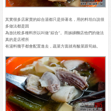
其實很多店家賣的綜合湯都只是掛著名，用的料坦白說很
多做法都是因
為放比較多種料所以叫做"綜合"。而姊娣麵店他們的做法
真的是店裡所
有湯料幾乎都會配置進去，蔬菜方面就有酸菜跟筍絲。