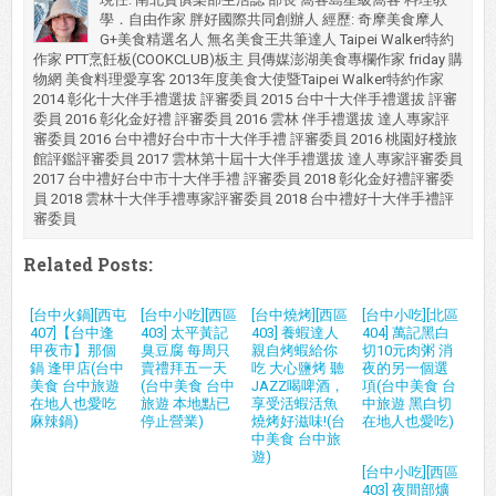
學．自由作家 胖好國際共同創辦人 經歷: 奇摩美食摩人
G+美食精選名人 無名美食王共筆達人 Taipei Walker特約
作家 PTT烹飪板(COOKCLUB)板主 貝傳媒澎湖美食專欄作家 friday 購
物網 美食料理愛享客 2013年度美食大使暨Taipei Walker特約作家
2014 彰化十大伴手禮選拔 評審委員 2015 台中十大伴手禮選拔 評審
委員 2016 彰化金好禮 評審委員 2016 雲林 伴手禮選拔 達人專家評
審委員 2016 台中禮好台中市十大伴手禮 評審委員 2016 桃園好棧旅
館評鑑評審委員 2017 雲林第十屆十大伴手禮選拔 達人專家評審委員
2017 台中禮好台中市十大伴手禮 評審委員 2018 彰化金好禮評審委
員 2018 雲林十大伴手禮專家評審委員 2018 台中禮好十大伴手禮評
審委員
Related Posts:
[台中火鍋][西屯
[台中小吃][西區
[台中燒烤][西區
[台中小吃][北區
407]【台中逢
403] 太平黃記
403] 養蝦達人
404] 萬記黑白
甲夜市】那個
臭豆腐 每周只
親自烤蝦給你
切10元肉粥 消
鍋 逢甲店(台中
賣禮拜五一天
吃 大心鹽烤 聽
夜的另一個選
美食 台中旅遊
(台中美食 台中
JAZZ喝啤酒，
項(台中美食 台
在地人也愛吃
旅遊 本地點已
享受活蝦活魚
中旅遊 黑白切
麻辣鍋)
停止營業)
燒烤好滋味!(台
在地人也愛吃)
中美食 台中旅
遊)
[台中小吃][西區
403] 夜間部爌