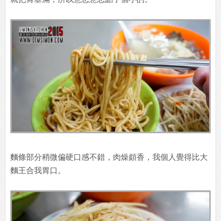
麵條部分稍微偏硬口感不錯，肉燥頗香，我個人覺得比大
麵王合我胃口。