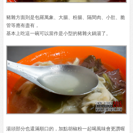
豬雜方面則是包羅萬象、大腸、粉腸、隔間肉、小肚、脆
管等應有盡有，
基本上吃這一碗可以當作是小型的豬雜火鍋湯了。
湯頭部分也還滿順口的，加點胡椒粉一起喝風味會更讚喔