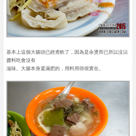
基本上這個大腸頭已經煮軟了，因為是汆燙而已所以沒沾
醬料吃會沒有
滋味。大腸本身還滿肥的，用料用得很實在。