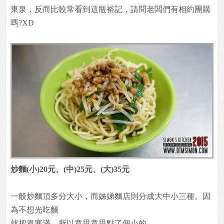
東泉，反而比較常看到這瓶裕記，請問老闆們有相約團購
嗎?XD
炒麵(小)20元、(中)25元、(大)35元
一般炒麵頂多分大小，而姊娣麵店則分成大中小三種。因
為不想光吃麵
就把胃塞滿，所以意思意思點了個小的。