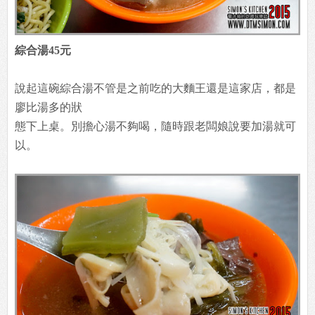
綜合湯45元
說起這碗綜合湯不管是之前吃的大麵王還是這家店，都是
廖比湯多的狀
態下上桌。別擔心湯不夠喝，隨時跟老闆娘說要加湯就可
以。