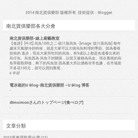
2014 南北貨俱樂部 版權所有. 技術提供：
Blogger
.
南北貨俱樂部各大分會
南北貨俱樂部-線上廚藝教室
【食譜】[中式] 烏魚10吃之二-豉汁蒸烏魚
-
[image: 豉汁蒸烏魚] 每年
歲末天氣變冷的時候，就是大家可以大啖烏魚料理的季節。因為養殖
技術的 進步，現在大家所吃到的烏魚，有9成以上都是魚塭養出來的
烏仔魚。烏魚因為 烏魚子的關係，以前又被稱為烏金。現在養殖的烏
魚宰殺取卵後，剩下的烏魚殼 因為量大所以價格非常低廉，在市場差
不多花100元，就可以買到整尾...
6 年前
電冰箱的U Blog-南北貨俱樂部 –U Blog 博客
-
dtmsimonさんのトップページ[食べログ]
-
文章分類
2013單車環島愛台灣
(12)