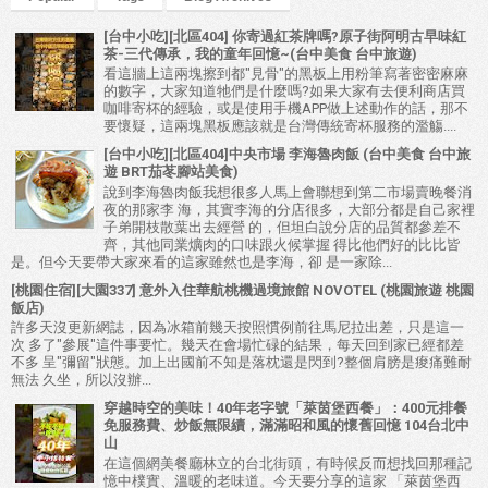
[台中小吃][北區404] 你寄過紅茶牌嗎?原子街阿明古早味紅
茶-三代傳承，我的童年回憶~(台中美食 台中旅遊)
看這牆上這兩塊擦到都"見骨"的黑板上用粉筆寫著密密麻麻
的數字，大家知道牠們是什麼嗎?如果大家有去便利商店買
咖啡寄杯的經驗，或是使用手機APP做上述動作的話，那不
要懷疑，這兩塊黑板應該就是台灣傳統寄杯服務的濫觴....
[台中小吃][北區404]中央市場 李海魯肉飯 (台中美食 台中旅
遊 BRT茄苳腳站美食)
說到李海魯肉飯我想很多人馬上會聯想到第二市場賣晚餐消
夜的那家李 海，其實李海的分店很多，大部分都是自己家裡
子弟開枝散葉出去經營 的，但坦白說分店的品質都參差不
齊，其他同業爌肉的口味跟火候掌握 得比他們好的比比皆
是。但今天要帶大家來看的這家雖然也是李海，卻 是一家除...
[桃園住宿][大園337] 意外入住華航桃機過境旅館 NOVOTEL (桃園旅遊 桃園
飯店)
許多天沒更新網誌，因為冰箱前幾天按照慣例前往馬尼拉出差，只是這一
次 多了"參展"這件事要忙。幾天在會場忙碌的結果，每天回到家已經都差
不多 呈"彌留"狀態。加上出國前不知是落枕還是閃到?整個肩膀是痠痛難耐
無法 久坐，所以沒辦...
穿越時空的美味！40年老字號「萊茵堡西餐」：400元排餐
免服務費、炒飯無限續，滿滿昭和風的懷舊回憶 104台北中
山
在這個網美餐廳林立的台北街頭，有時候反而想找回那種記
憶中樸實、溫暖的老味道。今天要分享的這家 「萊茵堡西