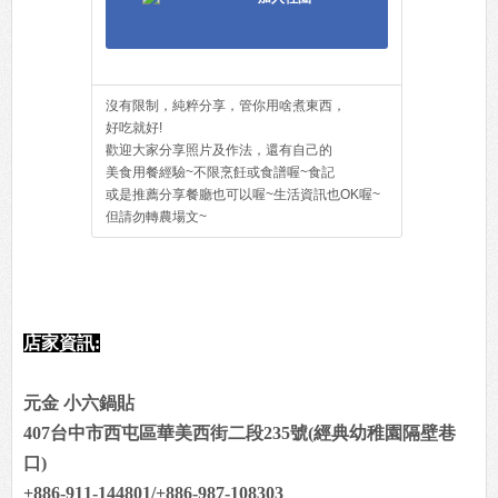
沒有限制，純粹分享，管你用啥煮東西，
好吃就好!
歡迎大家分享照片及作法，還有自己的
美食用餐經驗~不限烹飪或食譜喔~食記
或是推薦分享餐廳也可以喔~生活資訊也OK喔~
但請勿轉農場文~
店家資訊:
元金 小六鍋貼
407台中市西屯區華美西街二段235號(經典幼稚園隔壁巷
口)
+886-911-144801/+886-987-108303