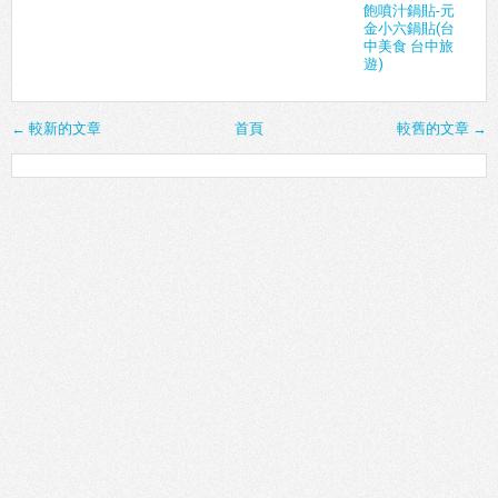
飽噴汁鍋貼-元
金小六鍋貼(台
中美食 台中旅
遊)
← 較新的文章
首頁
較舊的文章 →