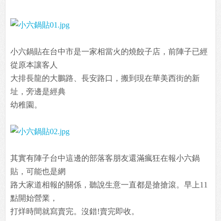
小六鍋貼在台中市是一家相當火的燒餃子店，前陣子已經
從原本讓客人
大排長龍的大鵬路、長安路口，搬到現在華美西街的新
址，旁邊是經典
幼稚園。
其實有陣子台中這邊的部落客朋友還滿瘋狂在報小六鍋
貼，可能也是網
路大家道相報的關係，聽說生意一直都是搶搶滾。早上11
點開始營業，
打烊時間就寫賣完。沒錯!賣完即收。