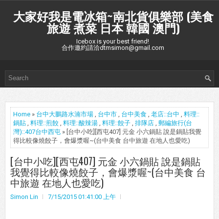
大家好我是電冰箱~南北貨俱樂部 (美食
旅遊 煮菜 日本 韓國 澳門)
Icebox is your best friend!
合作邀約請洽dtmsimon@gmail.com
Home
»
台中大鵬路水湳市場
,
台中市
,
台中美食
,
老店::台中
,
料理::
鍋貼
,
料理::煎餃
,
料理::酸辣湯
,
料理::餃子
,
排隊店
,
郵編旅行(台
灣)::407台中西屯
» [台中小吃][西屯407] 元金 小六鍋貼 說是鍋貼我覺
得比較像燒餃子，會爆漿喔~(台中美食 台中旅遊 在地人也愛吃)
[台中小吃][西屯407] 元金 小六鍋貼 說是鍋貼
我覺得比較像燒餃子，會爆漿喔~(台中美食 台
中旅遊 在地人也愛吃)
Simon Lin
7/15/2015 01:41:00 上午