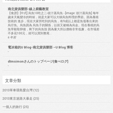
南北貨俱樂部-線上廚藝教室
【食譜】[中式] 烏魚10吃之二-豉汁蒸烏魚
-
[image: 豉汁蒸烏魚] 每年
歲末天氣變冷的時候，就是大家可以大啖烏魚料理的季節。因為養殖
技術的 進步，現在大家所吃到的烏魚，有9成以上都是魚塭養出來的
烏仔魚。烏魚因為 烏魚子的關係，以前又被稱為烏金。現在養殖的烏
魚宰殺取卵後，剩下的烏魚殼 因為量大所以價格非常低廉，在市場差
不多花100元，就可以買到整尾...
6 年前
電冰箱的U Blog-南北貨俱樂部 –U Blog 博客
-
dtmsimonさんのトップページ[食べログ]
-
文章分類
2013單車環島愛台灣
(12)
2013東京迷路大暴走
(25)
一個人的旅行
(25)