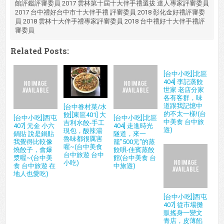
館評鑑評審委員 2017 雲林第十屆十大伴手禮選拔 達人專家評審委員
2017 台中禮好台中市十大伴手禮 評審委員 2018 彰化金好禮評審委
員 2018 雲林十大伴手禮專家評審委員 2018 台中禮好十大伴手禮評
審委員
Related Posts:
[台中小吃][北區
404] 李記蒸餃
世家 老店分家
各有客群，味
道跟我記憶中
[台中眷村菜/水
的不太一樣!(台
餃][東區401] 大
[台中小吃][西屯
[台中小吃][北區
中美食 台中旅
吉利水餃-手工
407] 元金 小六
404] 走進時光
遊)
現包，酸辣湯
鍋貼 說是鍋貼
隧道，來一
魯味都很厲害
我覺得比較像
籠"500元"的蒸
喔~(台中美食
燒餃子，會爆
餃唄-佳賓蒸餃
台中旅遊 台中
漿喔~(台中美
館(台中美食 台
小吃)
食 台中旅遊 在
中旅遊)
地人也愛吃)
[台中小吃][西屯
407] 從市場攤
販搖身一變文
青店，皮薄餡