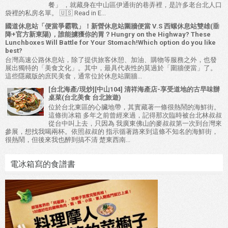
餐」 ，就藏身在中山區伊通街的巷弄裡，是許多老台北人口
袋裡的私房名單。 🇺🇸 Read in E...
國道休息站「便當爭霸戰」！新營休息站圍牆便當 V.S 西螺休息站雙雄(垂
降+官方新東陽)，誰能擄獲你的胃？Hungry on the Highway? These
Lunchboxes Will Battle for Your Stomach!Which option do you like
best?
台灣高速公路休息站，除了提供旅客休憩、加油、購物等服務之外，也發
展出獨特的「美食文化」。其中，最具代表性的莫過於「圍牆便當」了。
這些隱藏版的庶民美食，通常位於休息站圍牆...
[台北海產/現炒][中山104] 清祥海產店-享受道地的古早味辦
桌菜(台北美食 台北旅遊)
位於台北東區的心臟地帶，其實藏著一條很熱鬧的海鮮街。
這條街冰箱 多年之前曾經來過，記得那次臨時被台北林叔叔
從台中叫上去，只因為 我廣東佛山的麥叔叔第一次到台灣來
參展，想找我喝兩杯。依照叔叔的 指示循著路來到這條不知名的海鮮街，
很熱鬧，但後來我也醉到搞不清 楚東西南...
電冰箱寫的食譜書