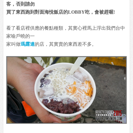
客，否則請勿
買了東西跑到對面海悅飯店的LOBBY吃，會被趕喔!
看了看店裡供應的餐點種類，其實心裡馬上浮出我們台中
家喻戶曉的一
家叫做
瑪露連
的店，其實賣的東西差不多。