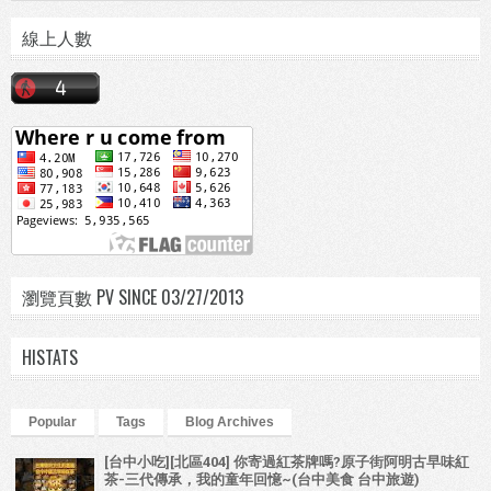
線上人數
瀏覽頁數 PV SINCE 03/27/2013
HISTATS
Popular
Tags
Blog Archives
[台中小吃][北區404] 你寄過紅茶牌嗎?原子街阿明古早味紅
茶-三代傳承，我的童年回憶~(台中美食 台中旅遊)