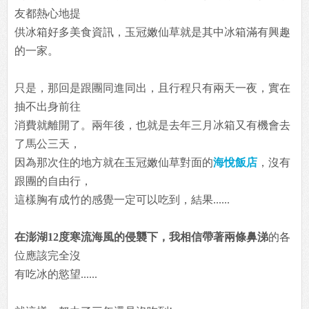
友都熱心地提
供冰箱好多美食資訊，玉冠嫩仙草就是其中冰箱滿有興趣
的一家。
只是，那回是跟團同進同出，且行程只有兩天一夜，實在
抽不出身前往
消費就離開了。兩年後，也就是去年三月冰箱又有機會去
了馬公三天，
因為那次住的地方就在玉冠嫩仙草對面的
海悅飯店
，沒有
跟團的自由行，
這樣胸有成竹的感覺一定可以吃到，結果......
在澎湖12度寒流海風的侵襲下，我相信帶著兩條鼻涕
的各
位應該完全沒
有吃冰的慾望......