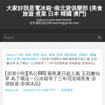
大家好我是電冰箱~南北貨俱樂部 (美食
旅遊 煮菜 日本 韓國 澳門)
Icebox is your best friend!
合作邀約請洽dtmsimon@gmail.com
Home
»
小吃::澎湖
,
料理::冰品
,
旅遊::澎湖
,
國內旅遊
,
排隊店
,
郵編
旅行(台灣)::880澎湖馬公
» [澎湖小吃][馬公880] 菊島夏日超人氣 玉冠
嫩仙草 為了嚐這一口冰箱等了三年!!!(澎湖美食 澎湖旅遊 澎湖冰品)
[澎湖小吃][馬公880] 菊島夏日超人氣 玉冠嫩仙
草 為了嚐這一口冰箱等了三年!!!(澎湖美食 澎
湖旅遊 澎湖冰品)
Simon Lin
7/25/2015 12:15:00 下午
沒有留言