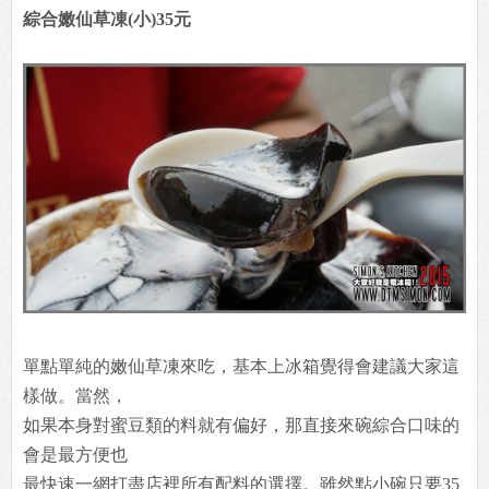
綜合嫩仙草凍(小)35元
單點單純的嫩仙草凍來吃，基本上冰箱覺得會建議大家這
樣做。當然，
如果本身對蜜豆類的料就有偏好，那直接來碗綜合口味的
會是最方便也
最快速一網打盡店裡所有配料的選擇。雖然點小碗只要35