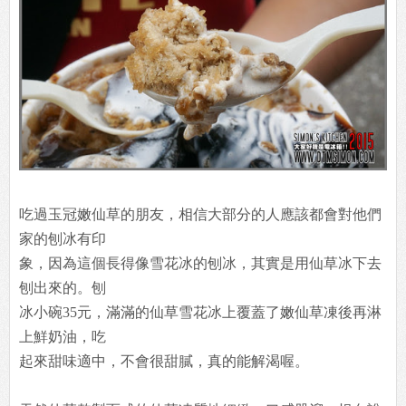
吃過玉冠嫩仙草的朋友，相信大部分的人應該都會對他們
家的刨冰有印
象，因為這個長得像雪花冰的刨冰，其實是用仙草冰下去
刨出來的。刨
冰小碗35元，滿滿的仙草雪花冰上覆蓋了嫩仙草凍後再淋
上鮮奶油，吃
起來甜味適中，不會很甜膩，真的能解渴喔。