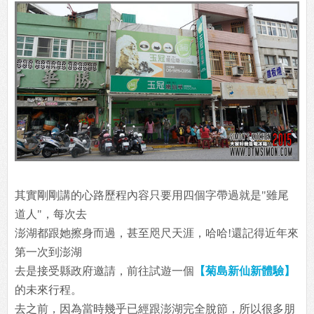
其實剛剛講的心路歷程內容只要用四個字帶過就是"雖尾
道人"，每次去
澎湖都跟她擦身而過，甚至咫尺天涯，哈哈!還記得近年來
第一次到澎湖
去是接受縣政府邀請，前往試遊一個
【菊島新仙新體驗】
的未來行程。
去之前，因為當時幾乎已經跟澎湖完全脫節，所以很多朋