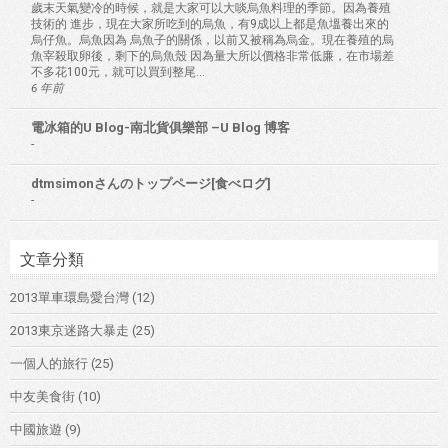
歲末天氣變冷的時候，就是大家可以大啖烏魚料理的季節。因為養殖
技術的 進步，現在大家所吃到的烏魚，有9成以上都是魚塭養出來的
烏仔魚。烏魚因為 烏魚子的關係，以前又被稱為烏金。現在養殖的烏
魚宰殺取卵後，剩下的烏魚殼 因為量大所以價格非常低廉，在市場差
不多花100元，就可以買到整尾...
6 年前
電冰箱的U Blog-南北貨俱樂部 –U Blog 博客
-
dtmsimonさんのトップページ[食べログ]
-
文章分類
2013單車環島愛台灣
(12)
2013東京迷路大暴走
(25)
一個人的旅行
(25)
中友美食街
(10)
中國旅遊
(9)