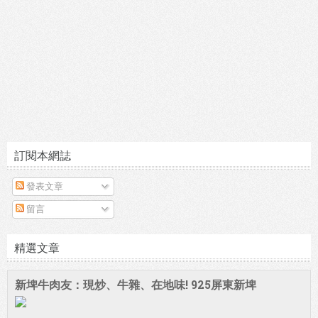
訂閱本網誌
發表文章
留言
精選文章
新埤牛肉友：現炒、牛雜、在地味! 925屏東新埤