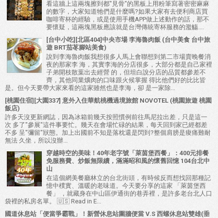
看這牆上這兩塊擦到都"見骨"的黑板上用粉筆寫著密密麻麻
的數字，大家知道牠們是什麼嗎?如果大家有去便利商店買
咖啡寄杯的經驗，或是使用手機APP做上述動作的話，那不
要懷疑，這兩塊黑板應該就是台灣傳統寄杯服務的濫觴....
[台中小吃][北區404]中央市場 李海魯肉飯 (台中美食 台中旅
遊 BRT茄苳腳站美食)
說到李海魯肉飯我想很多人馬上會聯想到第二市場賣晚餐消
夜的那家李 海，其實李海的分店很多，大部分都是自己家裡
子弟開枝散葉出去經營 的，但坦白說分店的品質都參差不
齊，其他同業爌肉的口味跟火候掌握 得比他們好的比比皆
是。但今天要帶大家來看的這家雖然也是李海，卻 是一家除...
[桃園住宿][大園337] 意外入住華航桃機過境旅館 NOVOTEL (桃園旅遊 桃園
飯店)
許多天沒更新網誌，因為冰箱前幾天按照慣例前往馬尼拉出差，只是這一
次 多了"參展"這件事要忙。幾天在會場忙碌的結果，每天回到家已經都差
不多 呈"彌留"狀態。加上出國前不知是落枕還是閃到?整個肩膀是痠痛難耐
無法 久坐，所以沒辦...
穿越時空的美味！40年老字號「萊茵堡西餐」：400元排餐
免服務費、炒飯無限續，滿滿昭和風的懷舊回憶 104台北中
山
在這個網美餐廳林立的台北街頭，有時候反而想找回那種記
憶中樸實、溫暖的老味道。今天要分享的這家 「萊茵堡西
餐」 ，就藏身在中山區伊通街的巷弄裡，是許多老台北人口
袋裡的私房名單。 🇺🇸 Read in E...
國道休息站「便當爭霸戰」！新營休息站圍牆便當 V.S 西螺休息站雙雄(垂