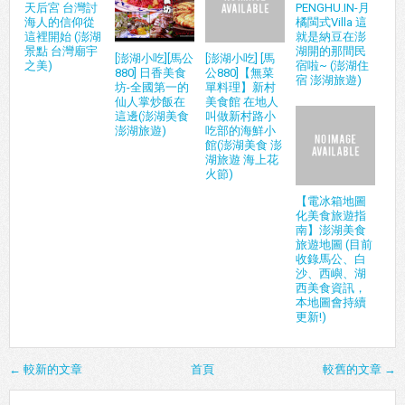
天后宮 台灣討
PENGHU.IN-月
海人的信仰從
橘閩式Villa 這
這裡開始 (澎湖
就是納豆在澎
景點 台灣廟宇
湖開的那間民
[澎湖小吃][馬公
[澎湖小吃] [馬
之美)
宿啦~ (澎湖住
880] 日香美食
公880]【無菜
宿 澎湖旅遊)
坊-全國第一的
單料理】新村
仙人掌炒飯在
美食館 在地人
這邊(澎湖美食
叫做新村路小
澎湖旅遊)
吃部的海鮮小
館(澎湖美食 澎
湖旅遊 海上花
火節)
【電冰箱地圖
化美食旅遊指
南】澎湖美食
旅遊地圖 (目前
收錄馬公、白
沙、西嶼、湖
西美食資訊，
本地圖會持續
更新!)
← 較新的文章
首頁
較舊的文章 →