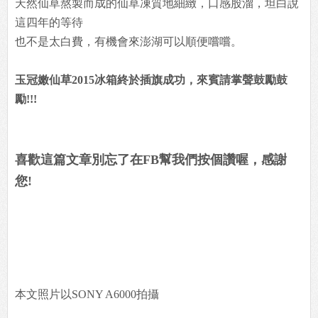
天然仙草熬製而成的仙草凍質地細緻，口感股溜，坦白說
這四年的等待
也不是太白費，有機會來澎湖可以順便嚐嚐。
玉冠嫩仙草2015冰箱終於插旗成功，來賓請掌聲鼓勵鼓
勵!!!
喜歡這篇文章別忘了在FB幫我們按個讚喔，感謝
您!
本文照片以SONY A6000拍攝