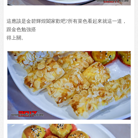
這應該是金碧輝煌闔家歡吧?所有菜色看起來就這一道，
跟金色勉強搭
得上關。