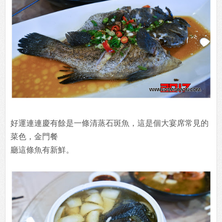
好運連連慶有餘是一條清蒸石斑魚，這是個大宴席常見的
菜色，金門餐
廳這條魚有新鮮。