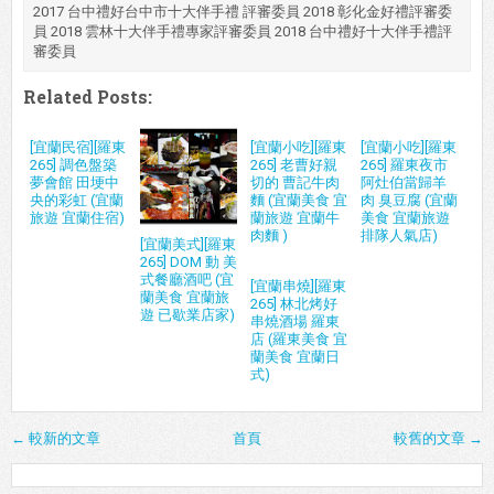
2017 台中禮好台中市十大伴手禮 評審委員 2018 彰化金好禮評審委
員 2018 雲林十大伴手禮專家評審委員 2018 台中禮好十大伴手禮評
審委員
Related Posts:
[宜蘭民宿][羅東
[宜蘭小吃][羅東
[宜蘭小吃][羅東
265] 調色盤築
265] 老曹好親
265] 羅東夜市
夢會館 田埂中
切的 曹記牛肉
阿灶伯當歸羊
央的彩虹 (宜蘭
麵 (宜蘭美食 宜
肉 臭豆腐 (宜蘭
旅遊 宜蘭住宿)
蘭旅遊 宜蘭牛
美食 宜蘭旅遊
肉麵 )
排隊人氣店)
[宜蘭美式][羅東
265] DOM 動 美
式餐廳酒吧 (宜
[宜蘭串燒][羅東
蘭美食 宜蘭旅
265] 林北烤好
遊 已歇業店家)
串燒酒場 羅東
店 (羅東美食 宜
蘭美食 宜蘭日
式)
← 較新的文章
首頁
較舊的文章 →