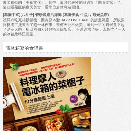
展出獨特的「美食文化」。其中，最具代表性的莫過於「圍牆便當」了。
這些隱藏版的庶民美食，通常位於休息站圍牆...
[基隆中式][八斗子] 碧砂漁港活海鮮 (基隆美食 生魚片 觀光魚市)
禮拜六吃完相撲鍋後，因為原本聽 JAZZ LIVE BAND 的計畫流產，所以跟
阿德搭了捷運去了趟士林夜市，奈何天公不做美，逛到一半的時候竟下起
了滂沱大雨，所以兩個人只好搭車回飯店。 不過這樣也好，因為忙了一天
的冰箱此時已經呈...
電冰箱寫的食譜書