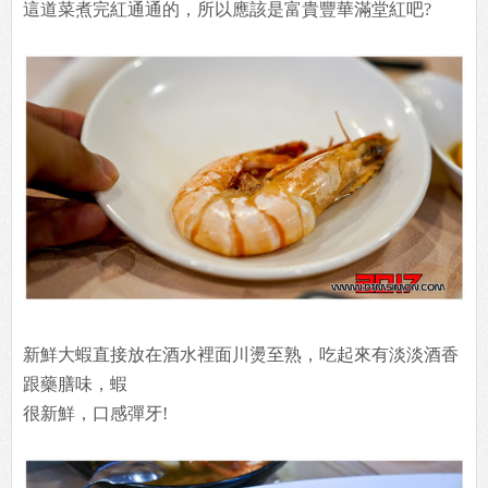
這道菜煮完紅通通的，所以應該是富貴豐華滿堂紅吧?
新鮮大蝦直接放在酒水裡面川燙至熟，吃起來有淡淡酒香
跟藥膳味，蝦
很新鮮，口感彈牙!