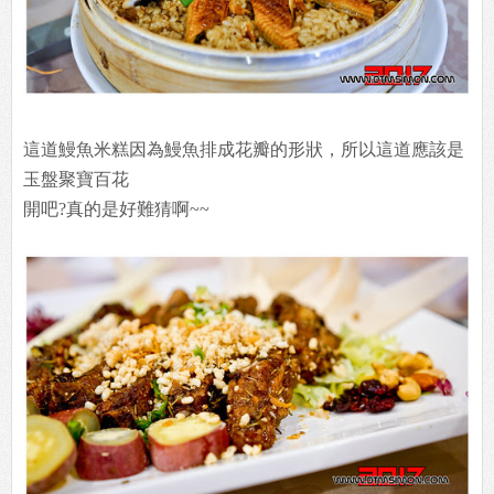
這道鰻魚米糕因為鰻魚排成花瓣的形狀，所以這道應該是
玉盤聚寶百花
開吧?真的是好難猜啊~~