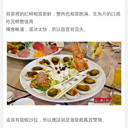
前菜裡的紅蟳相當新鮮，蟹肉也相當飽滿。生魚片的口感
吃完螃蟹後再
嚐會略遜，退冰太快，所以甜度有流失。
這道有龍蝦沙拉，所以應該就是遊龍戲鳳賀雙飛。