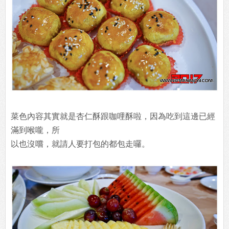
菜色內容其實就是杏仁酥跟咖哩酥啦，因為吃到這邊已經
滿到喉嚨，所
以也沒嚐，就請人要打包的都包走囉。