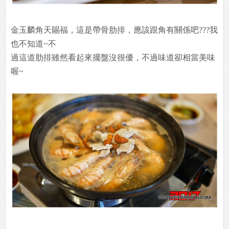
金玉麟角天賜福，這是帶骨肋排，應該跟角有關係吧???我
也不知道~不
過這道肋排雖然看起來擺盤沒很優，不過味道卻相當美味
喔~