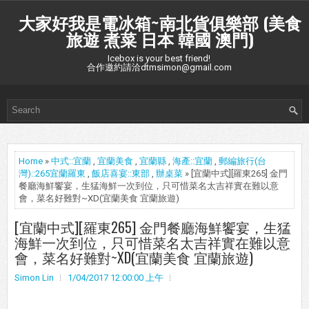
大家好我是電冰箱~南北貨俱樂部 (美食
旅遊 煮菜 日本 韓國 澳門)
Icebox is your best friend!
合作邀約請洽dtmsimon@gmail.com
Home
»
中式::宜蘭
,
宜蘭美食
,
宜蘭縣
,
海產::宜蘭
,
郵編旅行(台
灣)::265宜蘭羅東
,
飯店喜宴::東部
,
辦桌菜
» [宜蘭中式][羅東265] 金門
餐廳海鮮饗宴，生猛海鮮一次到位，只可惜菜名太吉祥實在難以意
會，菜名好難對~XD(宜蘭美食 宜蘭旅遊)
[宜蘭中式][羅東265] 金門餐廳海鮮饗宴，生猛
海鮮一次到位，只可惜菜名太吉祥實在難以意
會，菜名好難對~XD(宜蘭美食 宜蘭旅遊)
Simon Lin
1/04/2017 12:00:00 上午