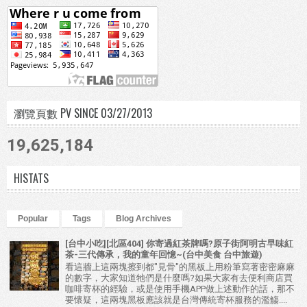
瀏覽頁數 PV SINCE 03/27/2013
19,625,184
HISTATS
Popular
Tags
Blog Archives
[台中小吃][北區404] 你寄過紅茶牌嗎?原子街阿明古早味紅
茶-三代傳承，我的童年回憶~(台中美食 台中旅遊)
看這牆上這兩塊擦到都"見骨"的黑板上用粉筆寫著密密麻麻
的數字，大家知道牠們是什麼嗎?如果大家有去便利商店買
咖啡寄杯的經驗，或是使用手機APP做上述動作的話，那不
要懷疑，這兩塊黑板應該就是台灣傳統寄杯服務的濫觴....