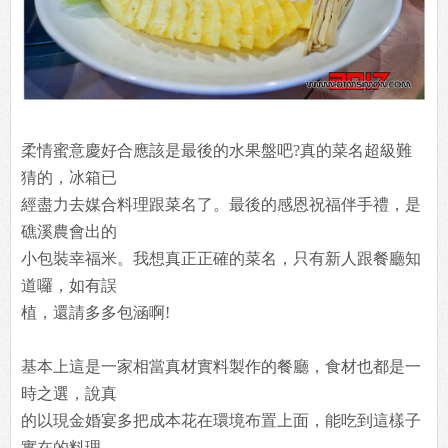
柔情蜜意慶好合應該是最後的水果盤吧?真的菜名超級難
猜的，冰箱已
經盡力去媒合料理跟菜名了。最後的感恩祝福伴手禮，是
礁溪農會出的
小包裝幸福米。我想真正正確的菜名，只有新人跟餐廳知
道囉，如有誤
植，還請多多包涵啊!
基本上這是一家相當真材實料製作的餐廳，食材也都是一
時之選，說真
的以現金婚宴多把成本花在環境布置上面，能吃到這樣子
實在的料理，