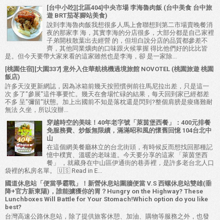
[台中小吃][北區404]中央市場 李海魯肉飯 (台中美食 台中旅
遊 BRT茄苳腳站美食)
說到李海魯肉飯我想很多人馬上會聯想到第二市場賣晚餐消
夜的那家李 海，其實李海的分店很多，大部分都是自己家裡
子弟開枝散葉出去經營 的，但坦白說分店的品質都參差不
齊，其他同業爌肉的口味跟火候掌握 得比他們好的比比皆
是。但今天要帶大家來看的這家雖然也是李海，卻 是一家除...
[桃園住宿][大園337] 意外入住華航桃機過境旅館 NOVOTEL (桃園旅遊 桃園
飯店)
許多天沒更新網誌，因為冰箱前幾天按照慣例前往馬尼拉出差，只是這一
次 多了"參展"這件事要忙。幾天在會場忙碌的結果，每天回到家已經都差
不多 呈"彌留"狀態。加上出國前不知是落枕還是閃到?整個肩膀是痠痛難耐
無法 久坐，所以沒辦...
穿越時空的美味！40年老字號「萊茵堡西餐」：400元排餐
免服務費、炒飯無限續，滿滿昭和風的懷舊回憶 104台北中
山
在這個網美餐廳林立的台北街頭，有時候反而想找回那種記
憶中樸實、溫暖的老味道。今天要分享的這家 「萊茵堡西
餐」 ，就藏身在中山區伊通街的巷弄裡，是許多老台北人口
袋裡的私房名單。 🇺🇸 Read in E...
國道休息站「便當爭霸戰」！新營休息站圍牆便當 V.S 西螺休息站雙雄(垂
降+官方新東陽)，誰能擄獲你的胃？Hungry on the Highway? These
Lunchboxes Will Battle for Your Stomach!Which option do you like
best?
台灣高速公路休息站，除了提供旅客休憩、加油、購物等服務之外，也發