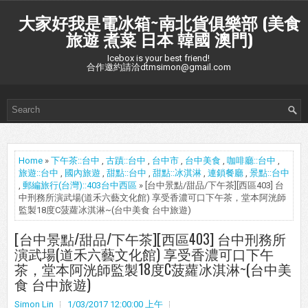
大家好我是電冰箱~南北貨俱樂部 (美食
旅遊 煮菜 日本 韓國 澳門)
Icebox is your best friend!
合作邀約請洽dtmsimon@gmail.com
Home
»
下午茶::台中
,
古蹟::台中
,
台中市
,
台中美食
,
咖啡廳::台中
,
旅遊::台中
,
國內旅遊
,
甜點::台中
,
甜點::冰淇淋
,
連鎖餐廳
,
景點::台中
,
郵編旅行(台灣)::403台中西區
» [台中景點/甜品/下午茶][西區403] 台
中刑務所演武場(道禾六藝文化館) 享受香濃可口下午茶，堂本阿洸師
監製18度C菠蘿冰淇淋~(台中美食 台中旅遊)
[台中景點/甜品/下午茶][西區403] 台中刑務所
演武場(道禾六藝文化館) 享受香濃可口下午
茶，堂本阿洸師監製18度C菠蘿冰淇淋~(台中美
食 台中旅遊)
Simon Lin
1/03/2017 12:00:00 上午