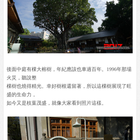
後面中庭有棵大榕樹，年紀應該也車過百年。1996年那場
火災，聽說整
棵樹也燒得精光。幸好樹根還留著，所以這棵樹展現了旺
盛的生命力，
如今又是枝葉茂盛，就像大家看到照片這樣。