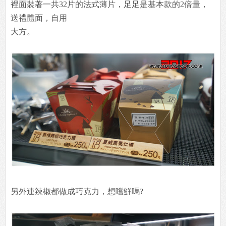
裡面裝著一共32片的法式薄片，足足是基本款的2倍量，
送禮體面，自用
大方。
另外連辣椒都做成巧克力，想嚐鮮嗎?