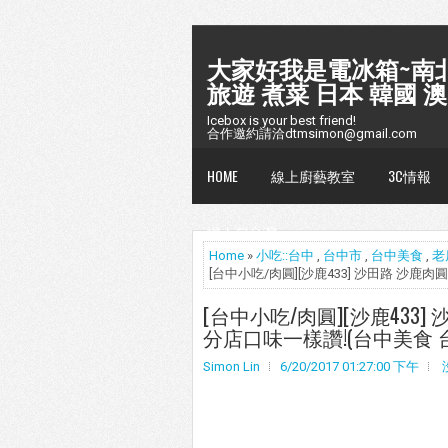
大家好我是電冰箱~南北
旅遊 煮菜 日本 韓國 澳
Icebox is your best friend!
合作邀約請洽dtmsimon@gmail.com
HOME
線上廚藝教室
3C情報
懶人包台灣
Home
»
小吃::台中
,
台中市
,
台中美食
,
老
[台中小吃/肉圓][沙鹿433] 沙田路 沙
[台中小吃/肉圓][沙鹿433
分店口味一樣讚!(台中美食 
Simon Lin
6/20/2017 01:27:00 下午