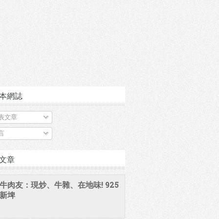
本網誌
表文章
言
文章
牛肉友：現炒、牛雜、在地味! 925
新埤