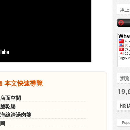
線上
瀏覽頁數
📖 本文快速導覽
19,
的店面空間
HIST
爽脆乾腸
與海線清湯肉羹
地圖
Popu