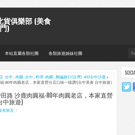
貨俱樂部 (美食
門)
本站直屬各類社團
各類旅遊姊妹社團
SOCI
店::台中
,
肉圓::台中
,
料理::肉圓
,
郵編旅行(台灣)::433台中沙鹿
»
鹿肉圓福-80年肉圓老店，本家直營分店口味一樣讚!(台中美食 台中旅遊)
] 沙田路 沙鹿肉圓福-80年肉圓老店，本家直營
台中旅遊)
沒有留言