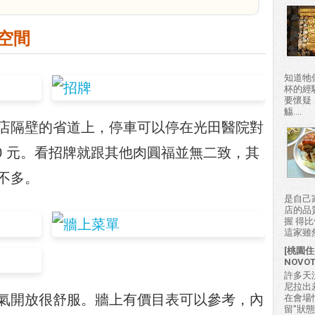
空間
知道牠
杯的經
要懷疑
觴....
店隔壁的省道上，停車可以停在光田醫院對
0 元。看招牌就跟其他肉圓福並無二致，其
不多。
是自己
店的品
握 得
這家雖然
[桃園住
NOVO
許多天
尼拉出
氣開放很舒服。牆上有價目表可以參考，內
在會場
留"狀