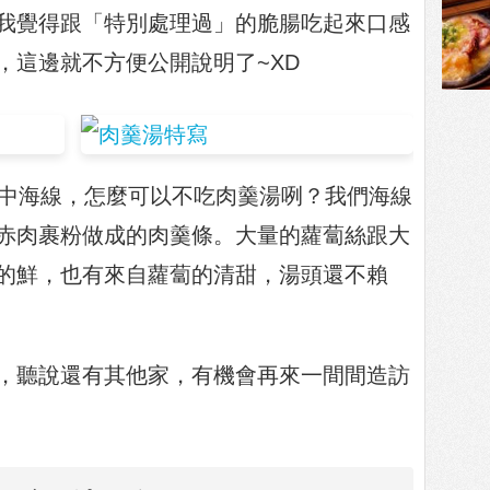
我覺得跟「特別處理過」的脆腸吃起來口感
，這邊就不方便公開說明了~XD
中海線，怎麼可以不吃肉羹湯咧？我們海線
赤肉裹粉做成的肉羹條。大量的蘿蔔絲跟大
的鮮，也有來自蘿蔔的清甜，湯頭還不賴
，聽說還有其他家，有機會再來一間間造訪