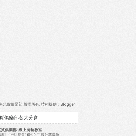
4 南北貨俱樂部 版權所有. 技術提供：
Blogger
.
貨俱樂部各大分會
北貨俱樂部-線上廚藝教室
譜】[中式] 烏魚10吃之二-豉汁蒸烏魚
-