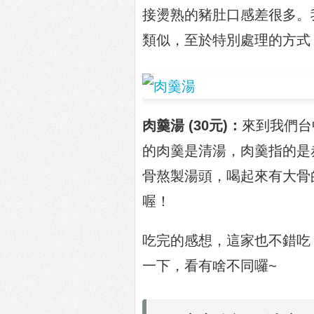
接燙熟的豬肚口感差很多。
類似，至於特別處理的方式
肉羹湯 (30元)：
來到我們台
的肉羹是清湯，肉羹指的是
骨熬製湯頭，喝起來有大骨
喔！
吃完的感想，這家也不錯吃
一下，看有啥不同囉~