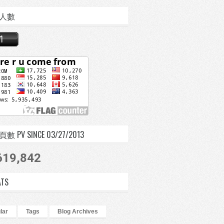
人數
 PV SINCE 03/27/2013
619,842
ATS
lar
Tags
Blog Archives