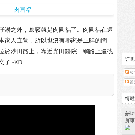
仔湯之外，應該就是肉圓福了。肉圓福在這
本家人直營，所以也沒有哪家是正牌的問
位於沙田路上，靠近光田醫院，網路上還找
訂閱
了~XD
發
留
精選
新埤
屏東