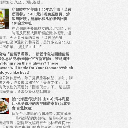
耐無法 久坐，所以沒辦...
穿越時空的美味！40年老字號「萊茵
堡西餐」：400元排餐免服務費、炒
飯無限續，滿滿昭和風的懷舊回憶
104台北中山
在這個網美餐廳林立的台北街頭，有
時候反而想找回那種記憶中樸實、溫
味道。今天要分享的這家 「萊茵堡西餐」 ，
在中山區伊通街的巷弄裡，是許多老台北人口
名單。 🇺🇸 Read in E...
息站「便當爭霸戰」！新營休息站圍牆便當
 西螺休息站雙雄(垂降+官方新東陽)，誰能擄獲
ungry on the Highway? These
oxes Will Battle for Your Stomach!Which
do you like best?
速公路休息站，除了提供旅客休憩、加油、購
務之外，也發展出獨特的「美食文化」。其
具代表性的莫過於「圍牆便當」了。 這些隱
庶民美食，通常位於休息站圍牆...
[台北海產/現炒][中山104] 清祥海產
店-享受道地的古早味辦桌菜(台北美
食 台北旅遊)
位於台北東區的心臟地帶，其實藏著
一條很熱鬧的海鮮街。這條街冰箱 多
曾經來過，記得那次臨時被台北林叔叔從台中
，只因為 我廣東佛山的麥叔叔第一次到台灣