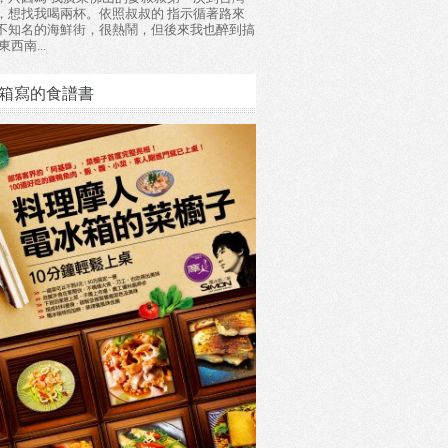
，想找我喝兩杯。依照叔叔的 指示循著路來
不知名的海鮮街，很熱鬧，但後來我也醉到搞
東西南...
箱寫的食譜書