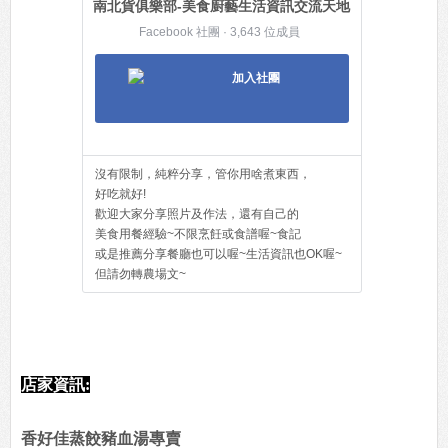
南北貨俱樂部-美食廚藝生活資訊交流天地
Facebook 社團 · 3,643 位成員
加入社團
沒有限制，純粹分享，管你用啥煮東西，
好吃就好!
歡迎大家分享照片及作法，還有自己的
美食用餐經驗~不限烹飪或食譜喔~食記
或是推薦分享餐廳也可以喔~生活資訊也OK喔~
但請勿轉農場文~
店家資訊:
香好佳蒸餃豬血湯專賣