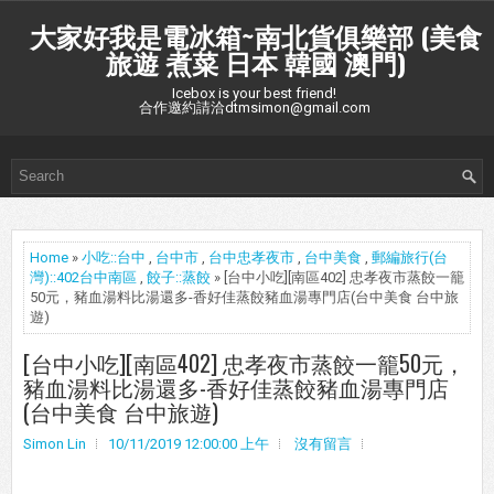
大家好我是電冰箱~南北貨俱樂部 (美食
旅遊 煮菜 日本 韓國 澳門)
Icebox is your best friend!
合作邀約請洽dtmsimon@gmail.com
Home
»
小吃::台中
,
台中市
,
台中忠孝夜市
,
台中美食
,
郵編旅行(台
灣)::402台中南區
,
餃子::蒸餃
» [台中小吃][南區402] 忠孝夜市蒸餃一籠
50元，豬血湯料比湯還多-香好佳蒸餃豬血湯專門店(台中美食 台中旅
遊)
[台中小吃][南區402] 忠孝夜市蒸餃一籠50元，
豬血湯料比湯還多-香好佳蒸餃豬血湯專門店
(台中美食 台中旅遊)
Simon Lin
10/11/2019 12:00:00 上午
沒有留言