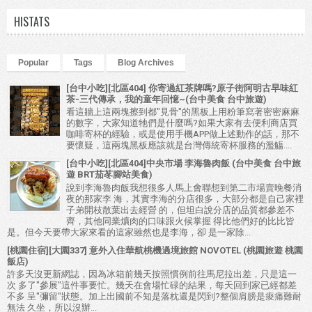
HISTATS
Popular
Tags
Blog Archives
[台中小吃][北區404] 你寄過紅茶牌嗎?原子街阿明古早味紅
茶-三代傳承，我的童年回憶~(台中美食 台中旅遊)
看這牆上這兩塊擦到都"見骨"的黑板上用粉筆寫著密密麻麻
的數字，大家知道牠們是什麼嗎?如果大家有去便利商店買
咖啡寄杯的經驗，或是使用手機APP做上述動作的話，那不
要懷疑，這兩塊黑板應該就是台灣傳統寄杯服務的濫觴....
[台中小吃][北區404]中央市場 李海魯肉飯 (台中美食 台中旅
遊 BRT茄苳腳站美食)
說到李海魯肉飯我想很多人馬上會聯想到第二市場賣晚餐消
夜的那家李 海，其實李海的分店很多，大部分都是自己家裡
子弟開枝散葉出去經營 的，但坦白說分店的品質都參差不
齊，其他同業爌肉的口味跟火候掌握 得比他們好的比比皆
是。但今天要帶大家來看的這家雖然也是李海，卻 是一家除...
[桃園住宿][大園337] 意外入住華航桃機過境旅館 NOVOTEL (桃園旅遊 桃園
飯店)
許多天沒更新網誌，因為冰箱前幾天按照慣例前往馬尼拉出差，只是這一
次 多了"參展"這件事要忙。幾天在會場忙碌的結果，每天回到家已經都差
不多 呈"彌留"狀態。加上出國前不知是落枕還是閃到?整個肩膀是痠痛難耐
無法 久坐，所以沒辦...