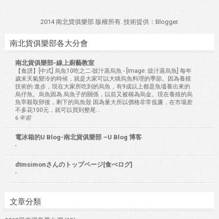
2014 南北貨俱樂部 版權所有. 技術提供：
Blogger
.
南北貨俱樂部各大分會
南北貨俱樂部-線上廚藝教室
【食譜】[中式] 烏魚10吃之二-豉汁蒸烏魚
-
[image: 豉汁蒸烏魚] 每年
歲末天氣變冷的時候，就是大家可以大啖烏魚料理的季節。因為養殖
技術的 進步，現在大家所吃到的烏魚，有9成以上都是魚塭養出來的
烏仔魚。烏魚因為 烏魚子的關係，以前又被稱為烏金。現在養殖的烏
魚宰殺取卵後，剩下的烏魚殼 因為量大所以價格非常低廉，在市場差
不多花100元，就可以買到整尾...
6 年前
電冰箱的U Blog-南北貨俱樂部 –U Blog 博客
-
dtmsimonさんのトップページ[食べログ]
-
文章分類