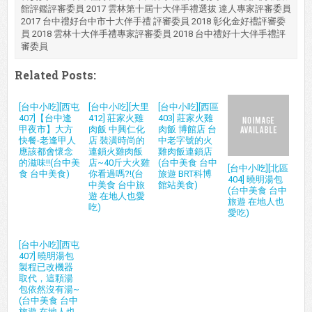
館評鑑評審委員 2017 雲林第十屆十大伴手禮選拔 達人專家評審委員
2017 台中禮好台中市十大伴手禮 評審委員 2018 彰化金好禮評審委
員 2018 雲林十大伴手禮專家評審委員 2018 台中禮好十大伴手禮評
審委員
Related Posts:
[台中小吃][西屯
[台中小吃][大里
[台中小吃][西區
407]【台中逢
412] 莊家火雞
403] 莊家火雞
甲夜市】大方
肉飯 中興仁化
肉飯 博館店 台
快餐-老逢甲人
店 裝潢時尚的
中老字號的火
應該都會懷念
連鎖火雞肉飯
雞肉飯連鎖店
的滋味!!(台中美
店~40斤大火雞
(台中美食 台中
[台中小吃][北區
食 台中美食)
你看過嗎?!(台
旅遊 BRT科博
404] 曉明湯包
中美食 台中旅
館站美食)
(台中美食 台中
遊 在地人也愛
旅遊 在地人也
吃)
愛吃)
[台中小吃][西屯
407] 曉明湯包
製程已改機器
取代，這顆湯
包依然沒有湯~
(台中美食 台中
旅遊 在地人也