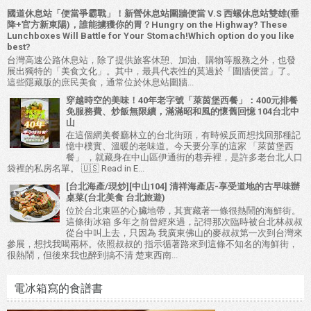
國道休息站「便當爭霸戰」！新營休息站圍牆便當 V.S 西螺休息站雙雄(垂
降+官方新東陽)，誰能擄獲你的胃？Hungry on the Highway? These
Lunchboxes Will Battle for Your Stomach!Which option do you like
best?
台灣高速公路休息站，除了提供旅客休憩、加油、購物等服務之外，也發
展出獨特的「美食文化」。其中，最具代表性的莫過於「圍牆便當」了。
這些隱藏版的庶民美食，通常位於休息站圍牆...
穿越時空的美味！40年老字號「萊茵堡西餐」：400元排餐
免服務費、炒飯無限續，滿滿昭和風的懷舊回憶 104台北中
山
在這個網美餐廳林立的台北街頭，有時候反而想找回那種記
憶中樸實、溫暖的老味道。今天要分享的這家 「萊茵堡西
餐」 ，就藏身在中山區伊通街的巷弄裡，是許多老台北人口
袋裡的私房名單。 🇺🇸 Read in E...
[台北海產/現炒][中山104] 清祥海產店-享受道地的古早味辦
桌菜(台北美食 台北旅遊)
位於台北東區的心臟地帶，其實藏著一條很熱鬧的海鮮街。
這條街冰箱 多年之前曾經來過，記得那次臨時被台北林叔叔
從台中叫上去，只因為 我廣東佛山的麥叔叔第一次到台灣來
參展，想找我喝兩杯。依照叔叔的 指示循著路來到這條不知名的海鮮街，
很熱鬧，但後來我也醉到搞不清 楚東西南...
電冰箱寫的食譜書