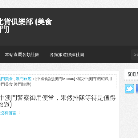
貨俱樂部 (美食
門)
本站直屬各類社團
各類旅遊姊妹社團
SOCI
澳門美食
,
澳門旅遊
» [中國食記][澳門Macau] 傳說中澳門警察御用
門美食 澳門旅遊)
] 傳說中澳門警察御用便當，果然排隊等待是值得
旅遊)
沒有留言