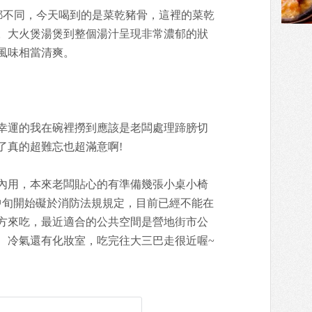
口味都不同，今天喝到的是菜乾豬骨，這裡的菜乾
。大火煲湯煲到整個湯汁呈現非常濃郁的狀
風味相當清爽。
幸運的我在碗裡撈到應該是老闆處理蹄膀切
了真的超難忘也超滿意啊!
內用，本來老闆貼心的有準備幾張小桌小椅
中旬開始礙於消防法規規定，目前已經不能在
方來吃，最近適合的公共空間是營地街市公
、冷氣還有化妝室，吃完往大三巴走很近喔~