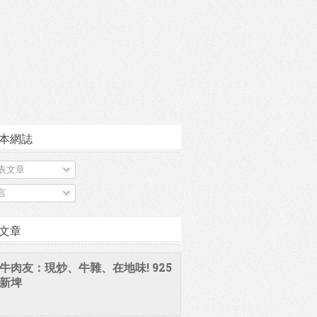
本網誌
表文章
言
文章
牛肉友：現炒、牛雜、在地味! 925
新埤