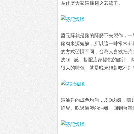
為什麼大家這樣趨之若鶩了。
醬元蹄就是豬的蹄膀下去製作，一
豬肉來源短缺，所以這一味常常都
的方式習慣不同，台灣人喜歡把蹄
皮Q口感，搭配店家提供的酸汁，
很大的特色，就是晚來絕對吃不到!
這油雞的成色均勻，皮Q肉嫩，嚐
絕配。吃過港澳的油雞，回到台灣