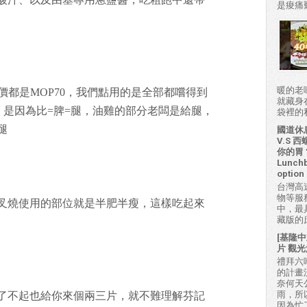
是痠痛難
暖的老
均一價都是MOP70，我們點用的是全部都嚐得到
就藏身
，是因為比=脾=腿，油雞的部分老闆是給腿，
袋裡的私房
腿
國道休
V.S
你的胃？H
Lunchb
option 
台灣高
物等服
叉燒使用的部位就是半肥半瘦，這樣吃起來
中，最
藏版的
[基隆中
片 觀光
禮拜六吃
的計畫
奈何天
雨，所
了不起也給你來個兩三片，就不難理解芬記
因為忙