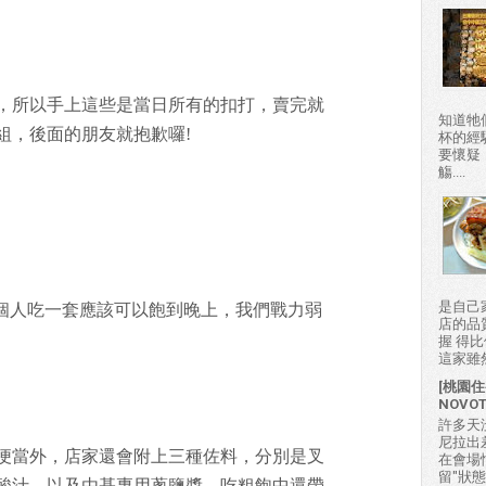
，所以手上這些是當日所有的扣打，賣完就
知道牠
組，後面的朋友就抱歉囉!
杯的經
要懷疑
觴....
是自己
樣一個人吃一套應該可以飽到晚上，我們戰力弱
店的品
握 得
這家雖然
[桃園住
NOVO
許多天
尼拉出
便當外，店家還會附上三種佐料，分別是叉
在會場
留"狀
酸汁、以及由基專用蔥鹽醬，吃粗飽中還帶