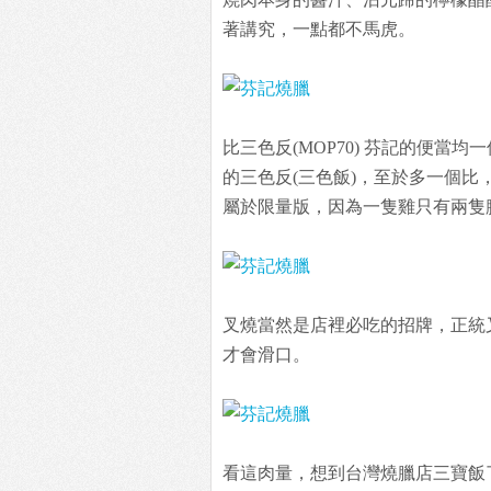
著講究，一點都不馬虎。
比三色反(MOP70) 芬記的便當
的三色反(三色飯)，至於多一個比
屬於限量版，因為一隻雞只有兩隻
叉燒當然是店裡必吃的招牌，正統
才會滑口。
看這肉量，想到台灣燒臘店三寶飯