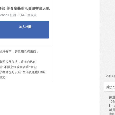
樂部-美食廚藝生活資訊交流天地
cebook 社團 · 3,643 位成員
加入社團
純粹分享，管你用啥煮東西，
享照片及作法，還有自己的
驗~不限烹飪或食譜喔~食記
享餐廳也可以喔~生活資訊也OK喔~
201
場文~
南北
南
【食
[i
就
術的