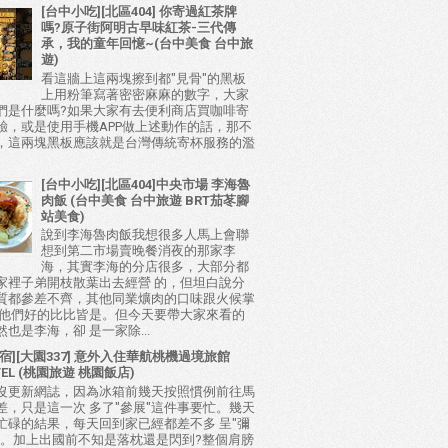
[台中小吃][北區404] 你寄過紅茶牌
嗎?原子街阿明古早味紅茶-三代傳
承，我的童年回憶~(台中美食 台中旅
遊)
看這牆上這兩塊擦到都"見骨"的黑板
上用粉筆寫著密密麻麻的數字，大家
們是什麼嗎?如果大家有去便利商店買咖啡寄
驗，或是使用手機APP做上述動作的話，那不
，這兩塊黑板應該就是台灣傳統寄杯服務的濫
[台中小吃][北區404]中央市場 李海魯
肉飯 (台中美食 台中旅遊 BRT茄苳腳
站美食)
說到李海魯肉飯我想很多人馬上會聯
想到第二市場賣晚餐消夜的那家李
海，其實李海的分店很多，大部分都
家裡子弟開枝散葉出去經營 的，但坦白說分
質都參差不齊，其他同業爌肉的口味跟火候掌
比他們好的比比皆是。但今天要帶大家來看的
也是李海，卻 是一家除...
宿][大園337] 意外入住華航桃機過境旅館
TEL (桃園旅遊 桃園飯店)
沒更新網誌，因為冰箱前幾天按照慣例前往馬
差，只是這一次 多了"參展"這件事要忙。幾天
忙碌的結果，每天回到家已經都差不多 呈"彌
態。加上出國前不知是落枕還是閃到?整個肩膀