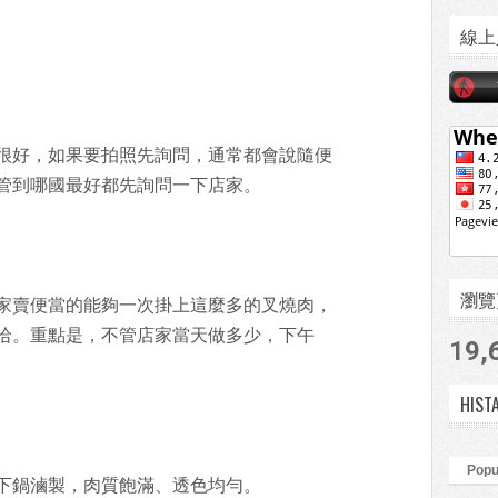
線上
很好，如果要拍照先詢問，通常都會說隨便
管到哪國最好都先詢問一下店家。
瀏覽頁數
家賣便當的能夠一次掛上這麼多的叉燒肉，
哈。重點是，不管店家當天做多少，下午
19,
HIST
Popu
下鍋滷製，肉質飽滿、透色均勻。