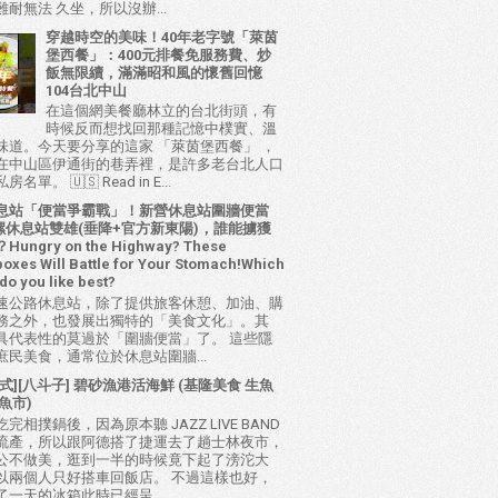
耐無法 久坐，所以沒辦...
穿越時空的美味！40年老字號「萊茵
堡西餐」：400元排餐免服務費、炒
飯無限續，滿滿昭和風的懷舊回憶
104台北中山
在這個網美餐廳林立的台北街頭，有
時候反而想找回那種記憶中樸實、溫
味道。今天要分享的這家 「萊茵堡西餐」 ，
在中山區伊通街的巷弄裡，是許多老台北人口
名單。 🇺🇸 Read in E...
息站「便當爭霸戰」！新營休息站圍牆便當
 西螺休息站雙雄(垂降+官方新東陽)，誰能擄獲
ungry on the Highway? These
oxes Will Battle for Your Stomach!Which
do you like best?
速公路休息站，除了提供旅客休憩、加油、購
務之外，也發展出獨特的「美食文化」。其
具代表性的莫過於「圍牆便當」了。 這些隱
庶民美食，通常位於休息站圍牆...
式][八斗子] 碧砂漁港活海鮮 (基隆美食 生魚
魚市)
完相撲鍋後，因為原本聽 JAZZ LIVE BAND
流產，所以跟阿德搭了捷運去了趟士林夜市，
公不做美，逛到一半的時候竟下起了滂沱大
以兩個人只好搭車回飯店。 不過這樣也好，
了一天的冰箱此時已經呈...