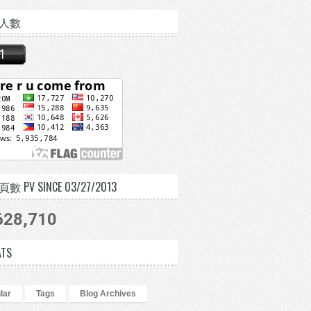
人數
 PV SINCE 03/27/2013
628,710
ATS
lar
Tags
Blog Archives