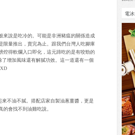
電冰
般來說是吃冷的。可能是非洲豬瘟的關係造成
是限量推出，賣完為止。跟我們台灣人吃腳庫
膀焢得軟爛入口即化，這元蹄吃的是有咬勁的
除了增加風味還有解膩功效。這一道還有一個
XD
起來不油不膩。搭配店家自製油蔥薑醬，更是
真的會找不到油雞吃說。