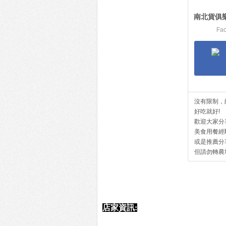
南北貨俱
Fa
沒有限制，
好吃就好!
歡迎大家分
美食用餐經
或是推薦分
但請勿轉農
店家資訊: