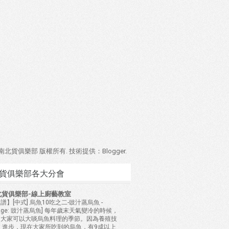
4 南北貨俱樂部 版權所有. 技術提供：
Blogger
.
貨俱樂部各大分會
北貨俱樂部-線上廚藝教室
譜】[中式] 烏魚10吃之二-豉汁蒸烏魚
-
mage: 豉汁蒸烏魚] 每年歲末天氣變冷的時候，
是大家可以大啖烏魚料理的季節。因為養殖技
 進步，現在大家所吃到的烏魚，有9成以上