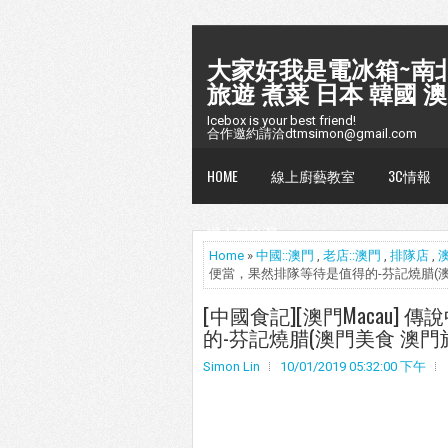
大家好我是電冰箱~南北
旅遊 煮菜 日本 韓國 澳
Icebox is your best friend!
合作邀約請洽dtmsimon@gmail.com
HOME
線上廚藝教室
3C情報
懶人包台灣
Home
»
中國::澳門
,
老店::澳門
,
排隊店
,
便當，果然排隊等待是值得的-芬記燒腊(澳
[中國食記][澳門Macau
的-芬記燒腊(澳門美食 澳門
Simon Lin
10/01/2019 05:32:00 下午