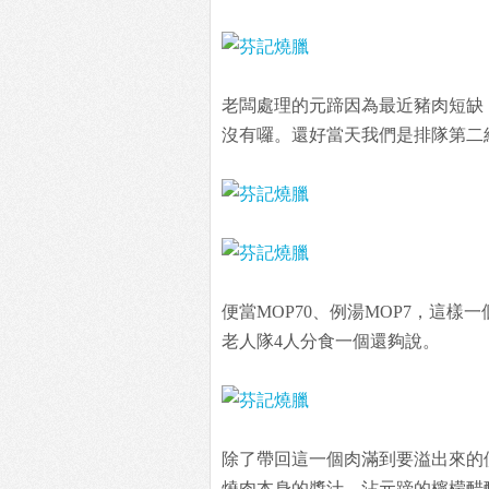
老闆處理的元蹄因為最近豬肉短缺
沒有囉。還好當天我們是排隊第二
便當MOP70、例湯MOP7，這
老人隊4人分食一個還夠說。
除了帶回這一個肉滿到要溢出來的
燒肉本身的醬汁、沾元蹄的檸檬醋