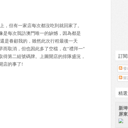
以上，但有一家店每次都沒吃到就回家了。
像是每次我訪澳門唯一的缺憾，因為都是
神還是眷顧我的，雖然此次行程最後一天
早而取消，但也因此多了空檔，在"禮拜一"
訂閱
取得第二組號碼牌。上圖開店的排隊盛況，
開店的事了!
發
留
精選
新埤
屏東