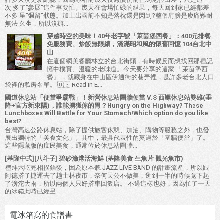
次 多了"參展"這件事要忙。幾天在會場忙碌的結果，每天回到家已經都差
不多 呈"彌留"狀態。加上出國前不知是落枕還是閃到?整個肩膀是痠痛難耐
無法 久坐，所以沒辦...
穿越時空的美味！40年老字號「萊茵堡西餐」：400元排餐
免服務費、炒飯無限續，滿滿昭和風的懷舊回憶 104台北中
山
在這個網美餐廳林立的台北街頭，有時候反而想找回那種記
憶中樸實、溫暖的老味道。今天要分享的這家 「萊茵堡西
餐」 ，就藏身在中山區伊通街的巷弄裡，是許多老台北人口
袋裡的私房名單。 🇺🇸 Read in E...
國道休息站「便當爭霸戰」！新營休息站圍牆便當 V.S 西螺休息站雙雄(垂
降+官方新東陽)，誰能擄獲你的胃？Hungry on the Highway? These
Lunchboxes Will Battle for Your Stomach!Which option do you like
best?
台灣高速公路休息站，除了提供旅客休憩、加油、購物等服務之外，也發
展出獨特的「美食文化」。其中，最具代表性的莫過於「圍牆便當」了。
這些隱藏版的庶民美食，通常位於休息站圍牆...
[基隆中式][八斗子] 碧砂漁港活海鮮 (基隆美食 生魚片 觀光魚市)
禮拜六吃完相撲鍋後，因為原本聽 JAZZ LIVE BAND 的計畫流產，所以跟
阿德搭了捷運去了趟士林夜市，奈何天公不做美，逛到一半的時候竟下起
了滂沱大雨，所以兩個人只好搭車回飯店。 不過這樣也好，因為忙了一天
的冰箱此時已經呈...
電冰箱寫的食譜書