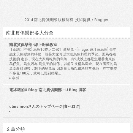
2014 南北貨俱樂部 版權所有. 技術提供：
Blogger
.
南北貨俱樂部各大分會
南北貨俱樂部-線上廚藝教室
【食譜】[中式] 烏魚10吃之二-豉汁蒸烏魚
-
[image: 豉汁蒸烏魚] 每年
歲末天氣變冷的時候，就是大家可以大啖烏魚料理的季節。因為養殖
技術的 進步，現在大家所吃到的烏魚，有9成以上都是魚塭養出來的
烏仔魚。烏魚因為 烏魚子的關係，以前又被稱為烏金。現在養殖的烏
魚宰殺取卵後，剩下的烏魚殼 因為量大所以價格非常低廉，在市場差
不多花100元，就可以買到整尾...
6 年前
電冰箱的U Blog-南北貨俱樂部 –U Blog 博客
-
dtmsimonさんのトップページ[食べログ]
-
文章分類