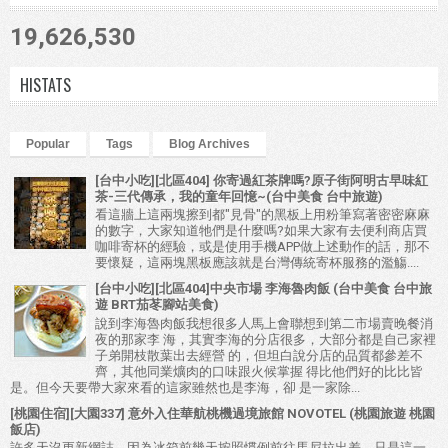
19,626,530
HISTATS
Popular
Tags
Blog Archives
[台中小吃][北區404] 你寄過紅茶牌嗎?原子街阿明古早味紅
茶-三代傳承，我的童年回憶~(台中美食 台中旅遊)
看這牆上這兩塊擦到都"見骨"的黑板上用粉筆寫著密密麻麻
的數字，大家知道牠們是什麼嗎?如果大家有去便利商店買
咖啡寄杯的經驗，或是使用手機APP做上述動作的話，那不
要懷疑，這兩塊黑板應該就是台灣傳統寄杯服務的濫觴....
[台中小吃][北區404]中央市場 李海魯肉飯 (台中美食 台中旅
遊 BRT茄苳腳站美食)
說到李海魯肉飯我想很多人馬上會聯想到第二市場賣晚餐消
夜的那家李 海，其實李海的分店很多，大部分都是自己家裡
子弟開枝散葉出去經營 的，但坦白說分店的品質都參差不
齊，其他同業爌肉的口味跟火候掌握 得比他們好的比比皆
是。但今天要帶大家來看的這家雖然也是李海，卻 是一家除...
[桃園住宿][大園337] 意外入住華航桃機過境旅館 NOVOTEL (桃園旅遊 桃園
飯店)
許多天沒更新網誌，因為冰箱前幾天按照慣例前往馬尼拉出差，只是這一