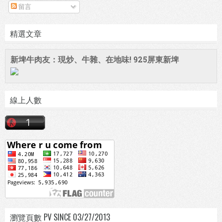
留言
精選文章
新埤牛肉友：現炒、牛雜、在地味! 925屏東新埤
線上人數
瀏覽頁數 PV SINCE 03/27/2013