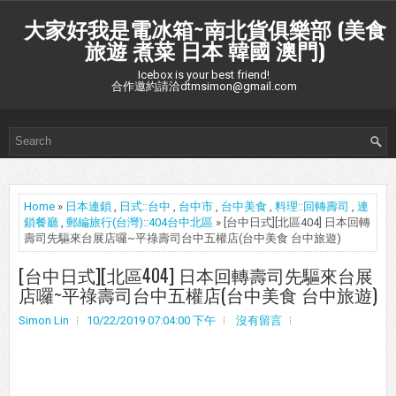
大家好我是電冰箱~南北貨俱樂部 (美食
旅遊 煮菜 日本 韓國 澳門)
Icebox is your best friend!
合作邀約請洽dtmsimon@gmail.com
Home
»
日本連鎖
,
日式::台中
,
台中市
,
台中美食
,
料理::回轉壽司
,
連
鎖餐廳
,
郵編旅行(台灣)::404台中北區
» [台中日式][北區404] 日本回轉
壽司先驅來台展店囉~平祿壽司台中五權店(台中美食 台中旅遊)
[台中日式][北區404] 日本回轉壽司先驅來台展
店囉~平祿壽司台中五權店(台中美食 台中旅遊)
Simon Lin
10/22/2019 07:04:00 下午
沒有留言