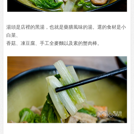
湯頭是店裡的黑湯，也就是藥膳風味的湯。選的食材是小
白菜、
香菇、凍豆腐、手工全麥麵以及素的蟹肉棒。