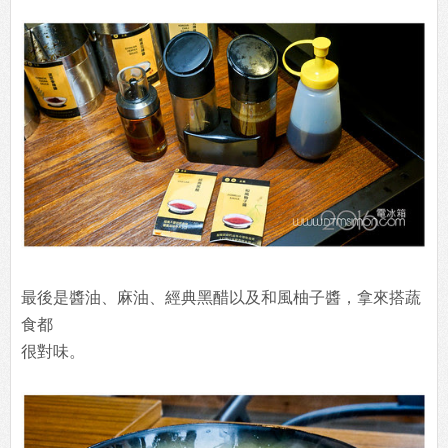
最後是醬油、麻油、經典黑醋以及和風柚子醬，拿來搭蔬
食都
很對味。