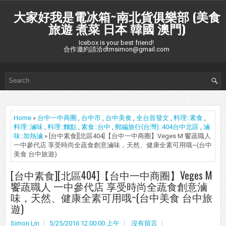
大家好我是電冰箱~南北貨俱樂部 (美食
旅遊 煮菜 日本 韓國 澳門)
Icebox is your best friend!
合作邀約請洽dtmsimon@gmail.com
Home
»
台中一中商圈
,
台中市
,
台中美食
,
全台首發文
,
料理::素食
,
料理::滷味
,
料理::麵點
,
素食::台中
,
郵編旅行(台灣)::404台中北區
,
滷
味::加熱滷
» [台中素食][北區404]【台中一中商圈】Veges M 饗蔬職人
一中參代店 享受時尚全蔬食創意滷味，天然、健康全素可用哦~(台中
美食 台中旅遊)
[台中素食][北區404]【台中一中商圈】Veges M
饗蔬職人 一中參代店 享受時尚全蔬食創意滷
味，天然、健康全素可用哦~(台中美食 台中旅
遊)
Simon Lin
5/25/2016 12:00:00 上午
沒有留言