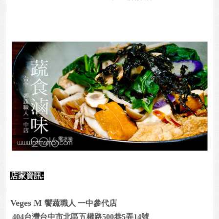
店家資訊:
Veges M
饗蔬職人 一中參代店
404台灣台中市北區五權路500巷5弄14號