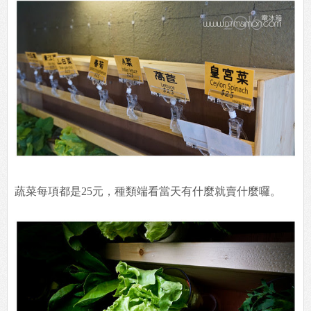
蔬菜每項都是25元，種類端看當天有什麼就賣什麼囉。