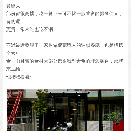
餐廳大
部份都很高檔，吃一餐下來可不比一般葷食的排餐便宜，
有的還
更貴，常常吃也吃不消。
不過最近發現了一家叫做饗蔬職人的連鎖餐廳，也是標榜
全素可
食，而且賣的食材大部分都跟我對素食的理念頗合，那就
來去給
他吃吃看囉~