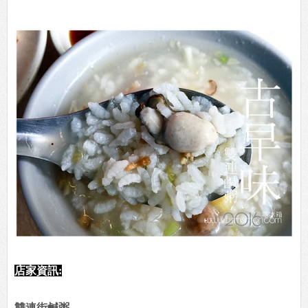
店家資訊:
雙連街鹹粥