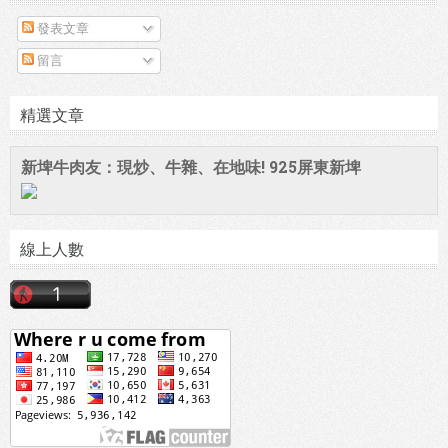
發表文章
留言
精選文章
新埤牛肉友：現炒、牛雜、在地味! 925屏東新埤
線上人數