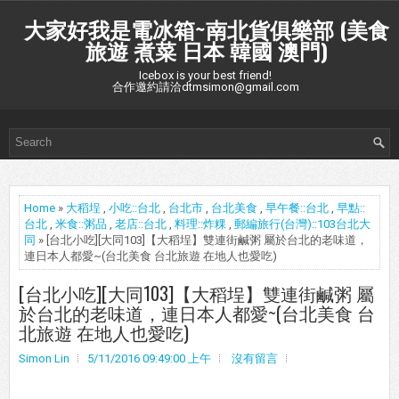
大家好我是電冰箱~南北貨俱樂部 (美食
旅遊 煮菜 日本 韓國 澳門)
Icebox is your best friend!
合作邀約請洽dtmsimon@gmail.com
Home
»
大稻埕
,
小吃::台北
,
台北市
,
台北美食
,
早午餐::台北
,
早點::
台北
,
米食::粥品
,
老店::台北
,
料理::炸粿
,
郵編旅行(台灣)::103台北大
同
» [台北小吃][大同103]【大稻埕】雙連街鹹粥 屬於台北的老味道，
連日本人都愛~(台北美食 台北旅遊 在地人也愛吃)
[台北小吃][大同103]【大稻埕】雙連街鹹粥 屬
於台北的老味道，連日本人都愛~(台北美食 台
北旅遊 在地人也愛吃)
Simon Lin
5/11/2016 09:49:00 上午
沒有留言