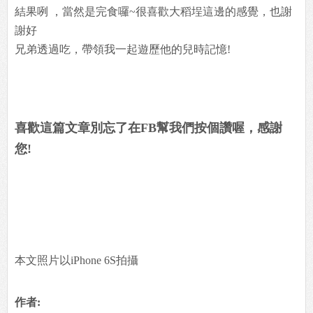
結果咧 ，當然是完食囉~很喜歡大稻埕這邊的感覺，也謝
謝好
兄弟透過吃，帶領我一起遊歷他的兒時記憶!
喜歡這篇文章別忘了在FB幫我們按個讚喔，感謝
您!
本文照片以iPhone 6S拍攝
作者: