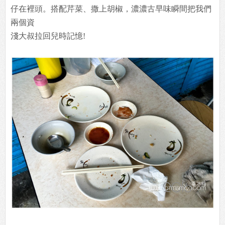
仔在裡頭。搭配芹菜、撒上胡椒，濃濃古早味瞬間把我們
兩個資
淺大叔拉回兒時記憶!