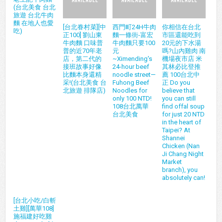
(台北美食 台北
旅遊 台北牛肉
麵 在地人也愛
[台北眷村菜][中
西門町24H牛肉
你相信在台北
吃)
正100] 劉山東
麵一條街-富宏
市區還能吃到
牛肉麵 口味普
牛肉麵只要100
20元的下水湯
普的近70年老
元
嗎?山內雞肉 南
店，第二代的
~Ximending's
機場夜市店 米
接班故事好像
24-hour beef
其林必比登推
比麵本身還精
noodle street—
薦 100台北中
采!(台北美食 台
Fuhong Beef
正 Do you
北旅遊 排隊店)
Noodles for
believe that
only 100 NTD!
you can still
108台北萬華
find offal soup
台北美食
for just 20 NTD
in the heart of
Taipei? At
Shannei
Chicken (Nan
Ji Chang Night
Market
branch), you
absolutely can!
[台北小吃/白斬
土雞][萬華108]
施福建好吃雞