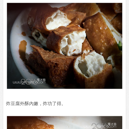
炸豆腐外酥內嫩，炸功了得。