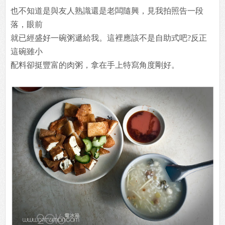
也不知道是與友人熟識還是老闆隨興，見我拍照告一段
落，眼前
就已經盛好一碗粥遞給我。這裡應該不是自助式吧?反正
這碗雖小
配料卻挺豐富的肉粥，拿在手上特寫角度剛好。