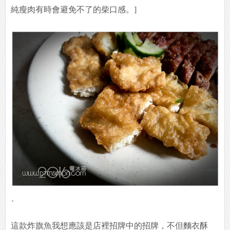
純瘦肉有時會避免不了的柴口感。]
、
這款炸旗魚我想應該是店裡招牌中的招牌，不但麵衣酥