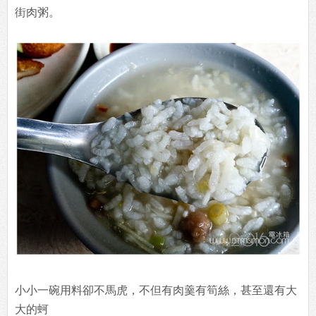
街肉粥。
小小一碗用料卻不馬虎，不但有肉羹有筍絲，甚至還有大
大的蚵