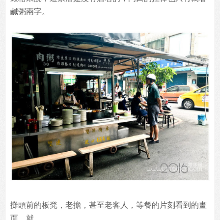
鹹粥兩字。
攤頭前的板凳，老擔，甚至老客人，等餐的片刻看到的畫
面，就