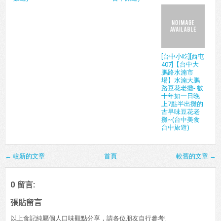
[台中小吃][西屯
407]【台中大
鵬路水湳市
場】水湳大鵬
路豆花老攤- 數
十年如一日晚
上7點半出攤的
古早味豆花老
攤~(台中美食
台中旅遊)
← 較新的文章
首頁
較舊的文章 →
0 留言:
張貼留言
以上食記純屬個人口味觀點分享，請各位朋友自行參考!