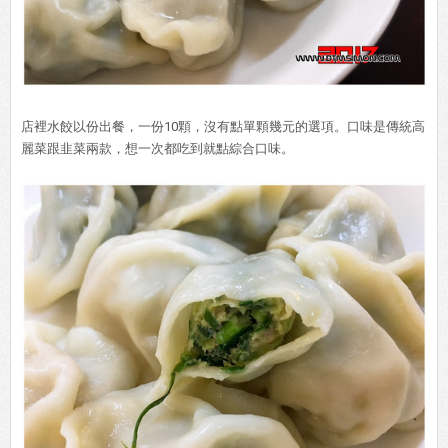
店裡水餃以份出餐，一份10顆，沒有點單顆幾元的選項。口味是傳統高
麗菜跟韭菜兩款，想一次都吃到就點綜合口味。