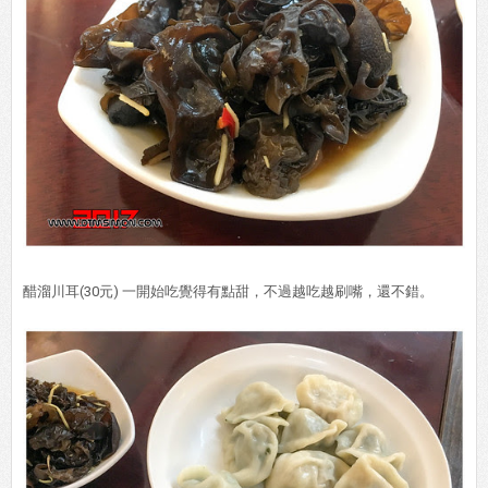
醋溜川耳(30元) 一開始吃覺得有點甜，不過越吃越刷嘴，還不錯。