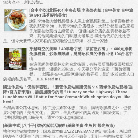
無法 久坐，所以沒辦...
[台中小吃][北區404]中央市場 李海魯肉飯 (台中美食 台中旅
遊 BRT茄苳腳站美食)
說到李海魯肉飯我想很多人馬上會聯想到第二市場賣晚餐消
夜的那家李 海，其實李海的分店很多，大部分都是自己家裡
子弟開枝散葉出去經營 的，但坦白說分店的品質都參差不
齊，其他同業爌肉的口味跟火候掌握 得比他們好的比比皆
是。但今天要帶大家來看的這家雖然也是李海，卻 是一家除...
穿越時空的美味！40年老字號「萊茵堡西餐」：400元排餐
免服務費、炒飯無限續，滿滿昭和風的懷舊回憶 104台北中
山
在這個網美餐廳林立的台北街頭，有時候反而想找回那種記
憶中樸實、溫暖的老味道。今天要分享的這家 「萊茵堡西
餐」 ，就藏身在中山區伊通街的巷弄裡，是許多老台北人口
袋裡的私房名單。 🇺🇸 Read in E...
國道休息站「便當爭霸戰」！新營休息站圍牆便當 V.S 西螺休息站雙雄(垂
降+官方新東陽)，誰能擄獲你的胃？Hungry on the Highway? These
Lunchboxes Will Battle for Your Stomach!Which option do you like
best?
台灣高速公路休息站，除了提供旅客休憩、加油、購物等服務之外，也發
展出獨特的「美食文化」。其中，最具代表性的莫過於「圍牆便當」了。
這些隱藏版的庶民美食，通常位於休息站圍牆...
[基隆中式][八斗子] 碧砂漁港活海鮮 (基隆美食 生魚片 觀光魚市)
禮拜六吃完相撲鍋後，因為原本聽 JAZZ LIVE BAND 的計畫流產，所以跟
阿德搭了捷運去了趟士林夜市，奈何天公不做美，逛到一半的時候竟下起