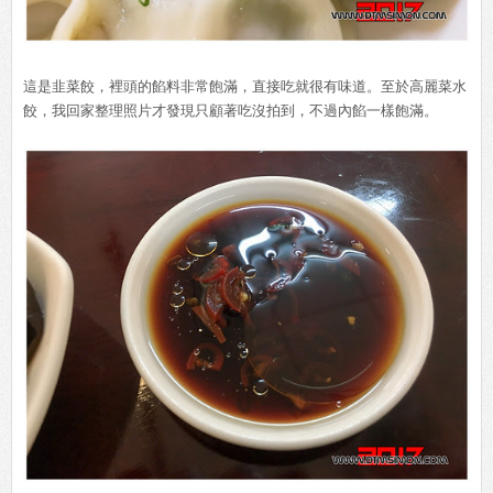
這是韭菜餃，裡頭的餡料非常飽滿，直接吃就很有味道。至於高麗菜水
餃，我回家整理照片才發現只顧著吃沒拍到，不過內餡一樣飽滿。