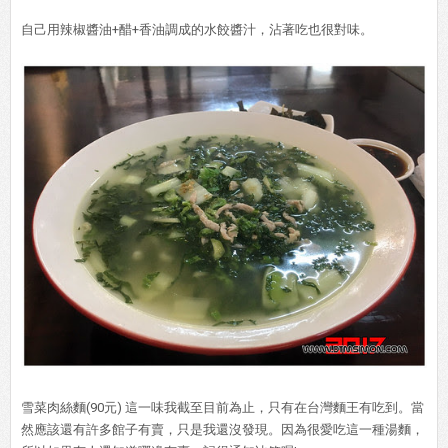
自己用辣椒醬油+醋+香油調成的水餃醬汁，沾著吃也很對味。
雪菜肉絲麵(90元) 這一味我截至目前為止，只有在台灣麵王有吃到。當
然應該還有許多館子有賣，只是我還沒發現。因為很愛吃這一種湯麵，