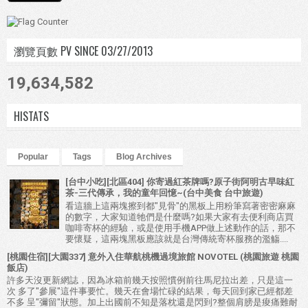
瀏覽頁數 PV SINCE 03/27/2013
19,634,582
HISTATS
Popular
Tags
Blog Archives
[台中小吃][北區404] 你寄過紅茶牌嗎?原子街阿明古早味紅
茶-三代傳承，我的童年回憶~(台中美食 台中旅遊)
看這牆上這兩塊擦到都"見骨"的黑板上用粉筆寫著密密麻麻
的數字，大家知道牠們是什麼嗎?如果大家有去便利商店買
咖啡寄杯的經驗，或是使用手機APP做上述動作的話，那不
要懷疑，這兩塊黑板應該就是台灣傳統寄杯服務的濫觴....
[桃園住宿][大園337] 意外入住華航桃機過境旅館 NOVOTEL (桃園旅遊 桃園
飯店)
許多天沒更新網誌，因為冰箱前幾天按照慣例前往馬尼拉出差，只是這一
次 多了"參展"這件事要忙。幾天在會場忙碌的結果，每天回到家已經都差
不多 呈"彌留"狀態。加上出國前不知是落枕還是閃到?整個肩膀是痠痛難耐