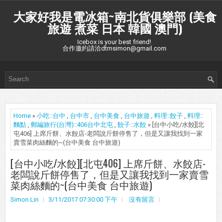
大家好我是電冰箱~南北貨俱樂部 (美食
旅遊 煮菜 日本 韓國 澳門)
Icebox is your best friend!
合作邀約請洽dtmsimon@gmail.com
Home
»
小吃::台中
,
台中市
,
台中美食
,
台中旅遊
,
料理::餃子
,
料理::
麵點
,
郵編旅行(台灣)::406台中北屯
,
餃子::水餃
» [台中小吃/水餃][北
屯406] 上席斤餅、水餃店-老闆說斤餅停售了，但是又讓我找到一家
賣雪菜肉絲麵的~(台中美食 台中旅遊)
[台中小吃/水餃][北屯406] 上席斤餅、水餃店-
老闆說斤餅停售了，但是又讓我找到一家賣雪
菜肉絲麵的~(台中美食 台中旅遊)
Simon Lin
3/11/2017 07:30:00 下午
沒有留言