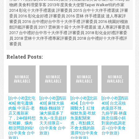
物網 美食料理愛享客 2013年度美食大使暨Taipei Walker特約作家
2014 彰化十大伴手禮選拔 評審委員 2015 台中十大伴手禮選拔 評審
委員 2016 彰化金好禮 評審委員 2016 雲林 伴手禮選拔 達人專家評
審委員 2016 台中禮好台中市十大伴手禮 評審委員 2016 桃園好棧旅
館評鑑評審委員 2017 雲林第十屆十大伴手禮選拔 達人專家評審委員
2017 台中禮好台中市十大伴手禮 評審委員 2018 彰化金好禮評審委
員 2018 雲林十大伴手禮專家評審委員 2018 台中禮好十大伴手禮評
審委員
Related Posts:
[台中小吃][北屯
[台中小吃][西區
[台中小吃][北區
[台中小吃][西區
406] 南屯蕭爌
403] 麻辣大腸
404]【台中中
403] 台北花枝
肉飯 中清店-老
麵線-麵線除了
國醫大】紅辣
肉羹甜不辣、
店又搬新家
滷大腸還多了
椒魷魚羹-吃魷
九份芋圓-林森
了，24H隨時想
魚丸~生意超好
魚羹配關東
路忠信國小斜
吃豬腳、爌肉
天天排隊店~
煮，有點餓又
對面的低調老
都沒問題的啦!
(台中美食 台中
不會太餓的新
店~(台中美食
(台中美食 台中
旅遊)
選擇!!(台中美食
台中旅遊)
旅遊)
台中旅遊)