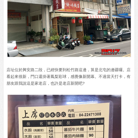
店址位於興安路二段，已經快要到松竹路這邊，算是北屯的邊疆囉。店
看起來很新，門口還掛著鳳梨彩球，感覺像新開幕。不過當天打卡，有
朋友跟我說這是家老店，也許是老店新開吧?