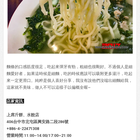
麵條的口感筋度很足，吃起來彈牙有勁，粗細也很剛好。不過個人是細
麵愛好者，如果這時候是細麵，吃的時候應該可以吸附更多湯汁，吃起
來一定更滑口。純粹是個人喜好分享，我沒有說他們沒端出細麵給我，
這家就不美味，做人不可以這樣子以偏概全喔~
店家資訊:
上席斤餅、水餃店
406台中市北屯區興安路二段286號
+886-4-22471308
營業時間:11:00~14:00/17:00~21:00