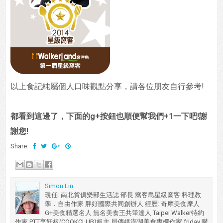
以上食記純屬個人口味觀點分享，請各位朋友自行參考!
都看到這邊了，下面的g+按鈕也順便幫我們+1一下吧!謝
謝您!
Share:
Simon Lin
現任: 南北貨俱樂部生活誌 部長 窩客島星級窩客 料理教
學．自由作家 胖好國際共同創辦人 經歷: 奇摩美食摩人
G+美食精選名人 無名美食王共筆達人 Taipei Walker特約
作家 PTT烹飪板(COOKCLUB)板主 貝傳媒澎湖美食專欄作家 friday 購