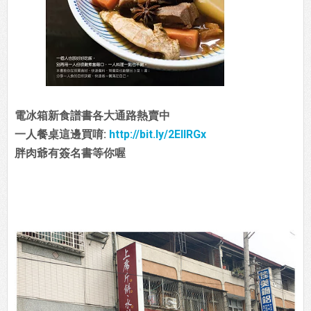
電冰箱新食譜書各大通路熱賣中
一人餐桌這邊買唷:
http://bit.ly/2EIIRGx
胖肉爺有簽名書等你喔