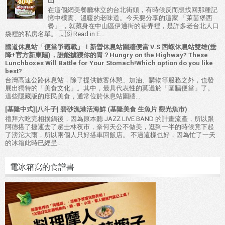
山
在這個網美餐廳林立的台北街頭，有時候反而想找回那種記
憶中樸實、溫暖的老味道。今天要分享的這家 「萊茵堡西
餐」 ，就藏身在中山區伊通街的巷弄裡，是許多老台北人口
袋裡的私房名單。 🇺🇸 Read in E...
國道休息站「便當爭霸戰」！新營休息站圍牆便當 V.S 西螺休息站雙雄(垂
降+官方新東陽)，誰能擄獲你的胃？Hungry on the Highway? These
Lunchboxes Will Battle for Your Stomach!Which option do you like
best?
台灣高速公路休息站，除了提供旅客休憩、加油、購物等服務之外，也發
展出獨特的「美食文化」。其中，最具代表性的莫過於「圍牆便當」了。
這些隱藏版的庶民美食，通常位於休息站圍牆...
[基隆中式][八斗子] 碧砂漁港活海鮮 (基隆美食 生魚片 觀光魚市)
禮拜六吃完相撲鍋後，因為原本聽 JAZZ LIVE BAND 的計畫流產，所以跟
阿德搭了捷運去了趟士林夜市，奈何天公不做美，逛到一半的時候竟下起
了滂沱大雨，所以兩個人只好搭車回飯店。 不過這樣也好，因為忙了一天
的冰箱此時已經呈...
電冰箱寫的食譜書