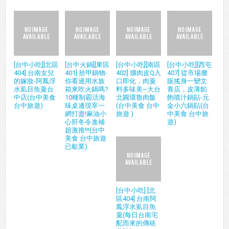
[台中小吃][北區
[台中火鍋][東區
[台中小吃][南區
[台中小吃][西屯
404] 台南女兒
401] 拾甲鍋物-
402] 爌肉皮Q入
407] 從市場攤
的嫁妝-阿鳳浮
你看過用水族
口即化，肉羹
販搖身一變文
水虱目魚羹台
箱來吃火鍋嗎?
料多味美~大台
青店，皮薄餡
中店(台中美食
10種制霸活海
北圓環魯肉飯
飽噴汁鍋貼-元
台中旅遊)
味桌邊現宰一
(台中美食 台中
金小六鍋貼(台
網打盡!麻油小
旅遊 )
中美食 台中旅
心肝冬令進補
遊)
超激推!!!(台中
美食 台中旅遊
已歇業)
[台中小吃] [北
區404] 台南阿
鳳浮水虱目魚
羹(每日台南宅
配而來的傳統