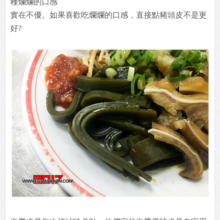
種爛爛的口感
實在不優。如果喜歡吃爛爛的口感，直接點豬頭皮不是更
好?