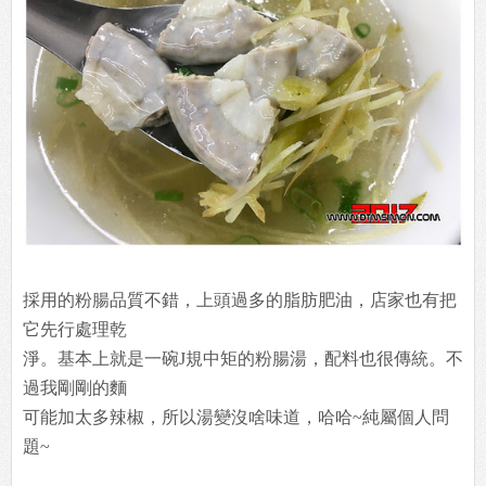
採用的粉腸品質不錯，上頭過多的脂肪肥油，店家也有把
它先行處理乾
淨。基本上就是一碗J規中矩的粉腸湯，配料也很傳統。不
過我剛剛的麵
可能加太多辣椒，所以湯變沒啥味道，哈哈~純屬個人問
題~