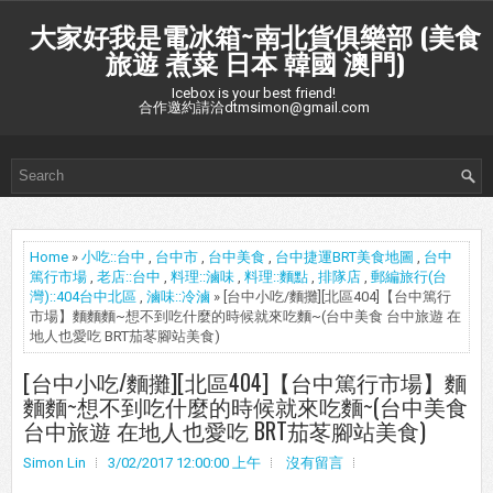
大家好我是電冰箱~南北貨俱樂部 (美食
旅遊 煮菜 日本 韓國 澳門)
Icebox is your best friend!
合作邀約請洽dtmsimon@gmail.com
Home
»
小吃::台中
,
台中市
,
台中美食
,
台中捷運BRT美食地圖
,
台中
篤行市場
,
老店::台中
,
料理::滷味
,
料理::麵點
,
排隊店
,
郵編旅行(台
灣)::404台中北區
,
滷味::冷滷
» [台中小吃/麵攤][北區404]【台中篤行
市場】麵麵麵~想不到吃什麼的時候就來吃麵~(台中美食 台中旅遊 在
地人也愛吃 BRT茄苳腳站美食)
[台中小吃/麵攤][北區404]【台中篤行市場】麵
麵麵~想不到吃什麼的時候就來吃麵~(台中美食
台中旅遊 在地人也愛吃 BRT茄苳腳站美食)
Simon Lin
3/02/2017 12:00:00 上午
沒有留言