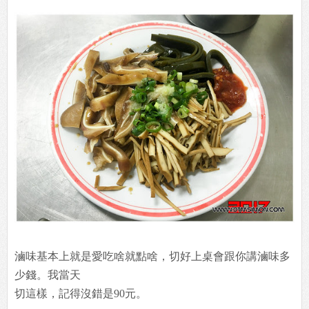
滷味基本上就是愛吃啥就點啥，切好上桌會跟你講滷味多
少錢。我當天
切這樣，記得沒錯是90元。