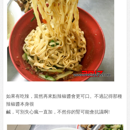
如果有吃辣，當然再來點辣椒醬會更可口。不過記得那種
辣椒醬本身很
鹹，可別失心瘋一直加，不然你的腎可能會抗議啊!