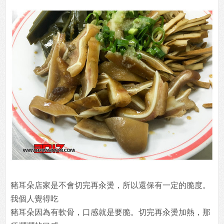
豬耳朵店家是不會切完再汆燙，所以還保有一定的脆度。
我個人覺得吃
豬耳朵因為有軟骨，口感就是要脆。切完再汆燙加熱，那