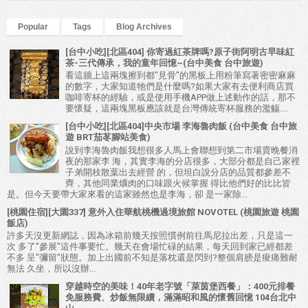
Popular
Tags
Blog Archives
[台中小吃][北區404] 你寄過紅茶牌嗎?原子街阿明古早味紅
茶-三代傳承，我的童年回憶~(台中美食 台中旅遊)
看這牆上這兩塊擦到都"見骨"的黑板上用粉筆寫著密密麻麻
的數字，大家知道牠們是什麼嗎?如果大家有去便利商店買
咖啡寄杯的經驗，或是使用手機APP做上述動作的話，那不
要懷疑，這兩塊黑板應該就是台灣傳統寄杯服務的濫觴....
[台中小吃][北區404]中央市場 李海魯肉飯 (台中美食 台中旅
遊 BRT茄苳腳站美食)
說到李海魯肉飯我想很多人馬上會聯想到第二市場賣晚餐消
夜的那家李 海，其實李海的分店很多，大部分都是自己家裡
子弟開枝散葉出去經營 的，但坦白說分店的品質都參差不
齊，其他同業爌肉的口味跟火候掌握 得比他們好的比比皆
是。但今天要帶大家來看的這家雖然也是李海，卻 是一家除...
[桃園住宿][大園337] 意外入住華航桃機過境旅館 NOVOTEL (桃園旅遊 桃園
飯店)
許多天沒更新網誌，因為冰箱前幾天按照慣例前往馬尼拉出差，只是這一
次 多了"參展"這件事要忙。幾天在會場忙碌的結果，每天回到家已經都差
不多 呈"彌留"狀態。加上出國前不知是落枕還是閃到?整個肩膀是痠痛難耐
無法 久坐，所以沒辦...
穿越時空的美味！40年老字號「萊茵堡西餐」：400元排餐
免服務費、炒飯無限續，滿滿昭和風的懷舊回憶 104台北中