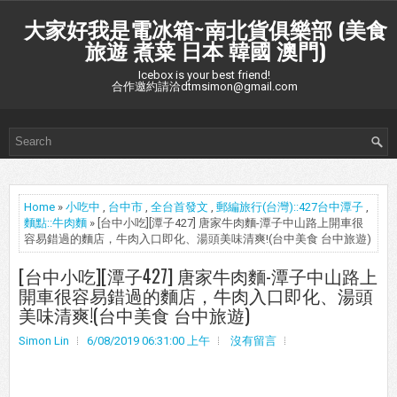
大家好我是電冰箱~南北貨俱樂部 (美食
旅遊 煮菜 日本 韓國 澳門)
Icebox is your best friend!
合作邀約請洽dtmsimon@gmail.com
Home
»
小吃中
,
台中市
,
全台首發文
,
郵編旅行(台灣)::427台中潭子
,
麵點::牛肉麵
» [台中小吃][潭子427] 唐家牛肉麵-潭子中山路上開車很
容易錯過的麵店，牛肉入口即化、湯頭美味清爽!(台中美食 台中旅遊)
[台中小吃][潭子427] 唐家牛肉麵-潭子中山路上
開車很容易錯過的麵店，牛肉入口即化、湯頭
美味清爽!(台中美食 台中旅遊)
Simon Lin
6/08/2019 06:31:00 上午
沒有留言