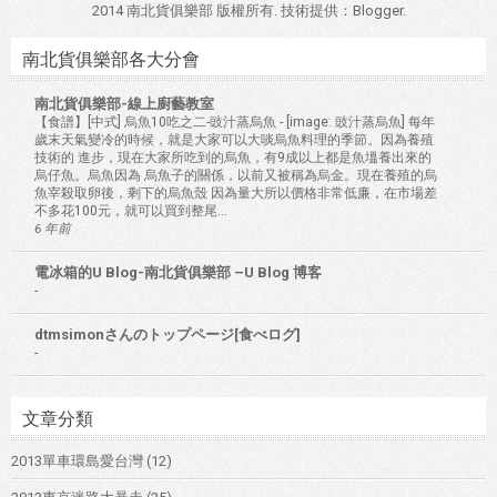
2014 南北貨俱樂部 版權所有. 技術提供：
Blogger
.
南北貨俱樂部各大分會
南北貨俱樂部-線上廚藝教室
【食譜】[中式] 烏魚10吃之二-豉汁蒸烏魚
-
[image: 豉汁蒸烏魚] 每年
歲末天氣變冷的時候，就是大家可以大啖烏魚料理的季節。因為養殖
技術的 進步，現在大家所吃到的烏魚，有9成以上都是魚塭養出來的
烏仔魚。烏魚因為 烏魚子的關係，以前又被稱為烏金。現在養殖的烏
魚宰殺取卵後，剩下的烏魚殼 因為量大所以價格非常低廉，在市場差
不多花100元，就可以買到整尾...
6 年前
電冰箱的U Blog-南北貨俱樂部 –U Blog 博客
-
dtmsimonさんのトップページ[食べログ]
-
文章分類
2013單車環島愛台灣
(12)