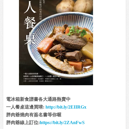
電冰箱新食譜書各大通路熱賣中
一人餐桌這邊買唷:
http://bit.ly/2EIIRGx
胖肉爺燒肉有簽名書等你喔
胖肉爺線上訂位:
https://bit.ly/2ZAnFwS