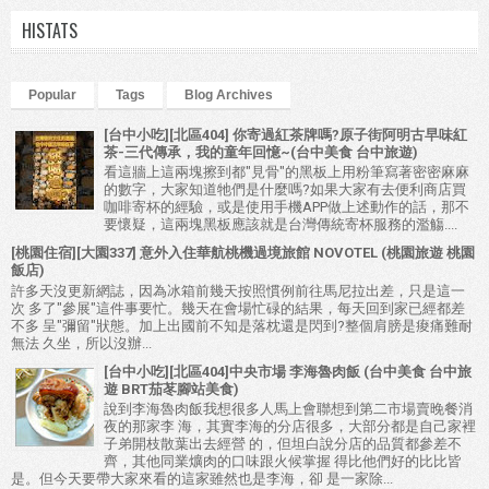
HISTATS
Popular
Tags
Blog Archives
[台中小吃][北區404] 你寄過紅茶牌嗎?原子街阿明古早味紅
茶-三代傳承，我的童年回憶~(台中美食 台中旅遊)
看這牆上這兩塊擦到都"見骨"的黑板上用粉筆寫著密密麻麻
的數字，大家知道牠們是什麼嗎?如果大家有去便利商店買
咖啡寄杯的經驗，或是使用手機APP做上述動作的話，那不
要懷疑，這兩塊黑板應該就是台灣傳統寄杯服務的濫觴....
[桃園住宿][大園337] 意外入住華航桃機過境旅館 NOVOTEL (桃園旅遊 桃園
飯店)
許多天沒更新網誌，因為冰箱前幾天按照慣例前往馬尼拉出差，只是這一
次 多了"參展"這件事要忙。幾天在會場忙碌的結果，每天回到家已經都差
不多 呈"彌留"狀態。加上出國前不知是落枕還是閃到?整個肩膀是痠痛難耐
無法 久坐，所以沒辦...
[台中小吃][北區404]中央市場 李海魯肉飯 (台中美食 台中旅
遊 BRT茄苳腳站美食)
說到李海魯肉飯我想很多人馬上會聯想到第二市場賣晚餐消
夜的那家李 海，其實李海的分店很多，大部分都是自己家裡
子弟開枝散葉出去經營 的，但坦白說分店的品質都參差不
齊，其他同業爌肉的口味跟火候掌握 得比他們好的比比皆
是。但今天要帶大家來看的這家雖然也是李海，卻 是一家除...