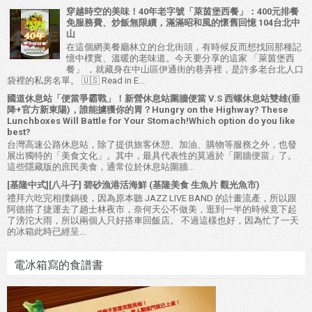
穿越時空的美味！40年老字號「萊茵堡西餐」：400元排餐
免服務費、炒飯無限續，滿滿昭和風的懷舊回憶 104台北中
山
在這個網美餐廳林立的台北街頭，有時候反而想找回那種記
憶中樸實、溫暖的老味道。今天要分享的這家 「萊茵堡西
餐」 ，就藏身在中山區伊通街的巷弄裡，是許多老台北人口
袋裡的私房名單。 🇺🇸 Read in E...
國道休息站「便當爭霸戰」！新營休息站圍牆便當 V.S 西螺休息站雙雄(垂
降+官方新東陽)，誰能擄獲你的胃？Hungry on the Highway? These
Lunchboxes Will Battle for Your Stomach!Which option do you like
best?
台灣高速公路休息站，除了提供旅客休憩、加油、購物等服務之外，也發
展出獨特的「美食文化」。其中，最具代表性的莫過於「圍牆便當」了。
這些隱藏版的庶民美食，通常位於休息站圍牆...
[基隆中式][八斗子] 碧砂漁港活海鮮 (基隆美食 生魚片 觀光魚市)
禮拜六吃完相撲鍋後，因為原本聽 JAZZ LIVE BAND 的計畫流產，所以跟
阿德搭了捷運去了趟士林夜市，奈何天公不做美，逛到一半的時候竟下起
了滂沱大雨，所以兩個人只好搭車回飯店。 不過這樣也好，因為忙了一天
的冰箱此時已經呈...
電冰箱寫的食譜書