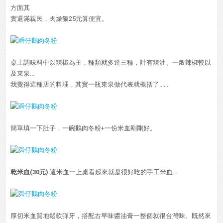
方面其
實還滿親民，肉燥飯25元算便宜。
桌上調味料中以辣椒為主，種類就多達三種，計有辣油、一般辣椒較以
及東泉...
我覺得這種店的料理，其實一瓶東泉做代表就概括了......
簡單填一下肚子，一碗鵝肉冬粉+一份米血剛剛好。
乾米血(30元)
這米血一上桌看起來就是很好吃的手工米血，
厚切米血質地鬆軟彈牙，搭配古早味醬油膏一整個就很台灣味。既然來