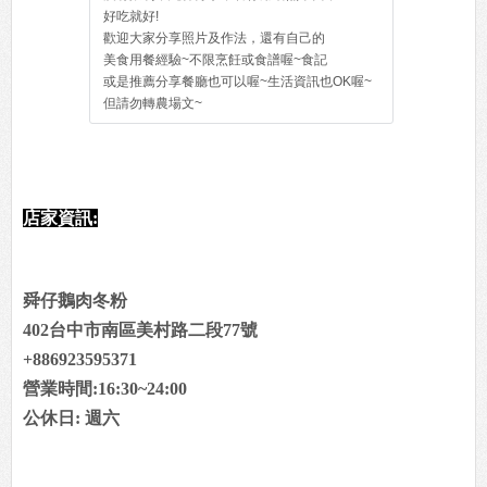
好吃就好!
歡迎大家分享照片及作法，還有自己的
美食用餐經驗~不限烹飪或食譜喔~食記
或是推薦分享餐廳也可以喔~生活資訊也OK喔~
但請勿轉農場文~
店家資訊:
舜仔鵝肉冬粉
402台中市南區美村路二段77號
+886923595371
營業時間:16:30~24:00
公休日: 週六