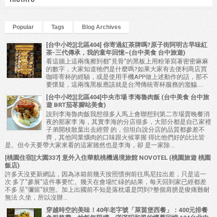
Popular
Tags
Blog Archives
[台中小吃][北區404] 你寄過紅茶牌嗎?原子街阿明古早味紅
茶-三代傳承，我的童年回憶~(台中美食 台中旅遊)
看這牆上這兩塊擦到都"見骨"的黑板上用粉筆寫著密密麻麻
的數字，大家知道牠們是什麼嗎?如果大家有去便利商店買
咖啡寄杯的經驗，或是使用手機APP做上述動作的話，那不
要懷疑，這兩塊黑板應該就是台灣傳統寄杯服務的濫觴....
[台中小吃][北區404]中央市場 李海魯肉飯 (台中美食 台中旅
遊 BRT茄苳腳站美食)
說到李海魯肉飯我想很多人馬上會聯想到第二市場賣晚餐消
夜的那家李 海，其實李海的分店很多，大部分都是自己家裡
子弟開枝散葉出去經營 的，但坦白說分店的品質都參差不
齊，其他同業爌肉的口味跟火候掌握 得比他們好的比比皆
是。但今天要帶大家來看的這家雖然也是李海，卻 是一家除...
[桃園住宿][大園337] 意外入住華航桃機過境旅館 NOVOTEL (桃園旅遊 桃園
飯店)
許多天沒更新網誌，因為冰箱前幾天按照慣例前往馬尼拉出差，只是這一
次 多了"參展"這件事要忙。幾天在會場忙碌的結果，每天回到家已經都差
不多 呈"彌留"狀態。加上出國前不知是落枕還是閃到?整個肩膀是痠痛難耐
無法 久坐，所以沒辦...
穿越時空的美味！40年老字號「萊茵堡西餐」：400元排餐