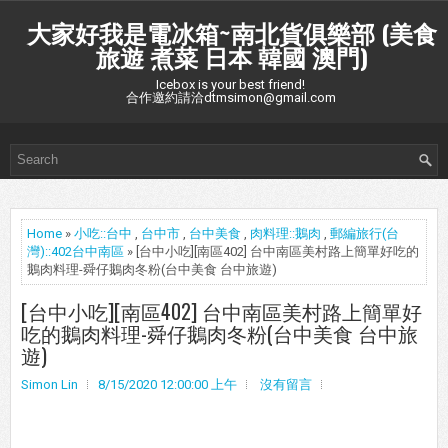
大家好我是電冰箱~南北貨俱樂部 (美食
旅遊 煮菜 日本 韓國 澳門)
Icebox is your best friend!
合作邀約請洽dtmsimon@gmail.com
Home
»
小吃::台中
,
台中市
,
台中美食
,
肉料理::鵝肉
,
郵編旅行(台
灣)::402台中南區
» [台中小吃][南區402] 台中南區美村路上簡單好吃的
鵝肉料理-舜仔鵝肉冬粉(台中美食 台中旅遊)
[台中小吃][南區402] 台中南區美村路上簡單好
吃的鵝肉料理-舜仔鵝肉冬粉(台中美食 台中旅
遊)
Simon Lin
8/15/2020 12:00:00 上午
沒有留言