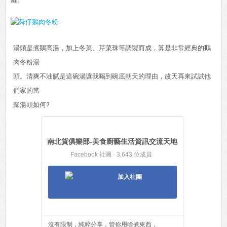
湯頭是煮鵝高湯，加上冬菜、芹菜珠等調製而成，算是非常經典的鵝
肉冬粉湯
頭。清爽不油膩是這碗湯讓我喝到碗底朝天的理由，改天再來試試他
們家的當
歸湯頭如何?
南北貨俱樂部-美食廚藝生活資訊交流天地
Facebook 社團 · 3,643 位成員
加入社團
沒有限制，純粹分享，管你用啥煮東西，