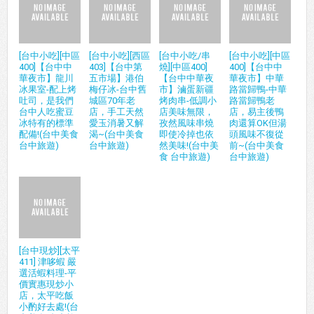
[台中小吃][中區
[台中小吃][西區
[台中小吃/串
[台中小吃][中區
400]【台中中
403]【台中第
燒][中區400]
400]【台中中
華夜市】龍川
五市場】港伯
【台中中華夜
華夜市】中華
冰果室-配上烤
梅仔冰-台中舊
市】滷蛋新疆
路當歸鴨-中華
吐司，是我們
城區70年老
烤肉串-低調小
路當歸鴨老
台中人吃蜜豆
店，手工天然
店美味無限，
店，易主後鴨
冰特有的標準
愛玉消暑又解
孜然風味串燒
肉還算OK但湯
配備!(台中美食
渴~(台中美食
即使冷掉也依
頭風味不復從
台中旅遊)
台中旅遊)
然美味!(台中美
前~(台中美食
食 台中旅遊)
台中旅遊)
[台中現炒][太平
411] 津哆蝦 嚴
選活蝦料理-平
價實惠現炒小
店，太平吃飯
小酌好去處!(台