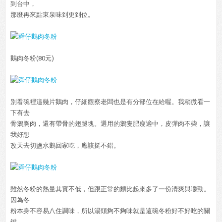
到台中，
那麼再來點東泉味到更到位。
鵝肉冬粉(80元)
別看碗裡這幾片鵝肉，仔細觀察老闆也是有分部位在給喔。我稍微看一
下有去
骨鵝胸肉，還有帶骨的翅腿塊。選用的鵝隻肥瘦適中，皮彈肉不柴，讓
我好想
改天去切鹽水鵝回家吃，應該挺不錯。
雖然冬粉的熱量其實不低，但跟正常的麵比起來多了一份清爽與嚼勁。
因為冬
粉本身不容易八住調味，所以湯頭夠不夠味就是這碗冬粉好不好吃的關
鍵。