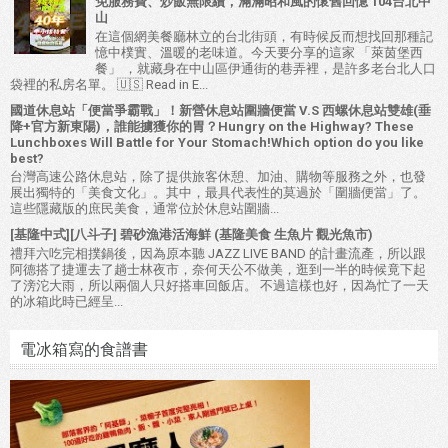
免服務費、炒飯無限續，滿滿昭和風的懷舊回憶 104台北中
山
在這個網美餐廳林立的台北街頭，有時候反而想找回那種記
憶中樸實、溫暖的老味道。今天要分享的這家 「萊茵堡西
餐」 ，就藏身在中山區伊通街的巷弄裡，是許多老台北人口
袋裡的私房名單。 🇺🇸 Read in E...
國道休息站「便當爭霸戰」！新營休息站圍牆便當 V.S 西螺休息站雙雄(垂
降+官方新東陽)，誰能擄獲你的胃？Hungry on the Highway? These
Lunchboxes Will Battle for Your Stomach!Which option do you like
best?
台灣高速公路休息站，除了提供旅客休憩、加油、購物等服務之外，也發
展出獨特的「美食文化」。其中，最具代表性的莫過於「圍牆便當」了。
這些隱藏版的庶民美食，通常位於休息站圍牆...
[基隆中式][八斗子] 碧砂漁港活海鮮 (基隆美食 生魚片 觀光魚市)
禮拜六吃完相撲鍋後，因為原本聽 JAZZ LIVE BAND 的計畫流產，所以跟
阿德搭了捷運去了趟士林夜市，奈何天公不做美，逛到一半的時候竟下起
了滂沱大雨，所以兩個人只好搭車回飯店。 不過這樣也好，因為忙了一天
的冰箱此時已經呈...
電冰箱寫的食譜書