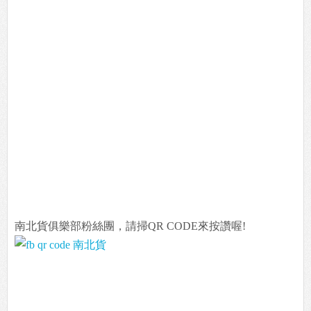
南北貨俱樂部粉絲團，請掃QR CODE來按讚喔!