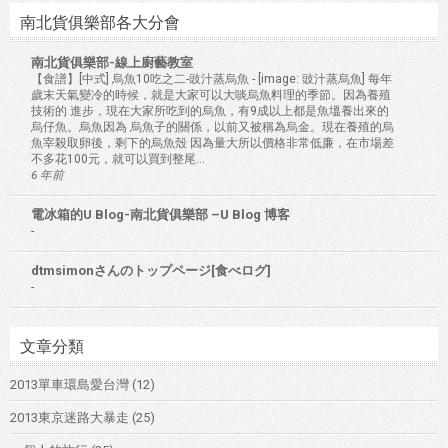
南北貨俱樂部各大分會
南北貨俱樂部-線上廚藝教室
【食譜】[中式] 烏魚10吃之二-豉汁蒸烏魚
-
[image: 豉汁蒸烏魚] 每年
歲末天氣變冷的時候，就是大家可以大啖烏魚料理的季節。因為養殖
技術的 進步，現在大家所吃到的烏魚，有9成以上都是魚塭養出來的
烏仔魚。烏魚因為 烏魚子的關係，以前又被稱為烏金。現在養殖的烏
魚宰殺取卵後，剩下的烏魚殼 因為量大所以價格非常低廉，在市場差
不多花100元，就可以買到整尾...
6 年前
電冰箱的U Blog-南北貨俱樂部 –U Blog 博客
-
dtmsimonさんのトップページ[食べログ]
-
文章分類
2013單車環島愛台灣
(12)
2013東京迷路大暴走
(25)