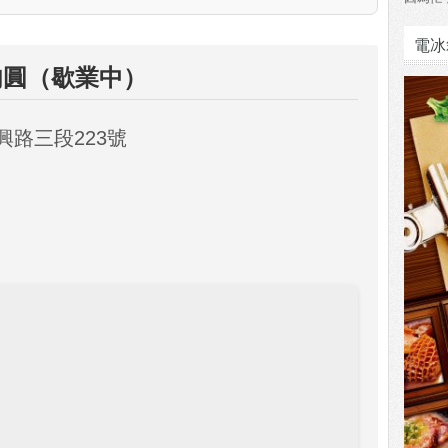
電冰
肉圓（歇業中）
興路三段223號