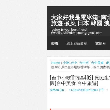
大家好我是電冰箱~南北
旅遊 煮菜 日本 韓國 澳
Icebox is your best friend!
合作邀約請洽dtmsimon@gmail.com
HOME
線上廚藝教室
3C情報
懶人包台灣
Home
»
小吃::台中
,
台中市
,
台中美食
,
老
區402] 原民生市場飄香30年，親民價古
[台中小吃][南區402] 
圓(台中美食 台中旅遊)
Simon Lin
11/01/2020 05:18:00 下午