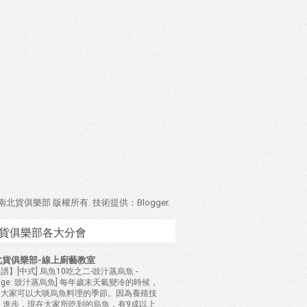
4 南北貨俱樂部 版權所有. 技術提供：
Blogger
.
貨俱樂部各大分會
北貨俱樂部-線上廚藝教室
譜】[中式] 烏魚10吃之二-豉汁蒸烏魚
-
mage: 豉汁蒸烏魚] 每年歲末天氣變冷的時候，
是大家可以大啖烏魚料理的季節。因為養殖技
 進步，現在大家所吃到的烏魚，有9成以上