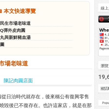
線上
📖 本文快速導覽
的民生市場老味道
式Q彈外皮肉圓
魚丸與新鮮豬血湯
地圖
市場老味道
瀏覽頁數
19,
HIST
個從日治時代就存在，後來稱公有復興零售
Popu
火燒毀後已不復存在。也許這家店，就是在那