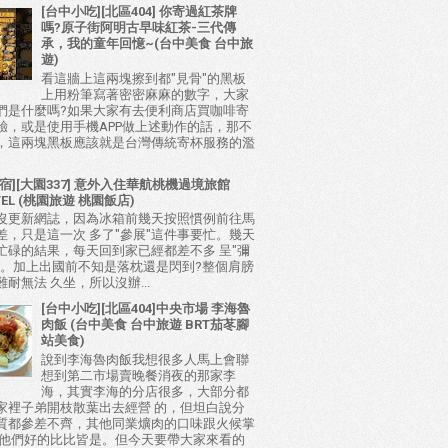
[台中小吃][北區404] 你寄過紅茶牌
嗎?原子街阿明古早味紅茶-三代傳
承，我的童年回憶~(台中美食 台中旅
遊)
看這牆上這兩塊擦到都"見骨"的黑板
上用粉筆寫著密密麻麻的數字，大家
們是什麼嗎?如果大家有去便利商店買咖啡寄
驗，或是使用手機APP做上述動作的話，那不
，這兩塊黑板應該就是台灣傳統寄杯服務的濫
宿][大園337] 意外入住華航桃機過境旅館
TEL (桃園旅遊 桃園飯店)
沒更新網誌，因為冰箱前幾天按照慣例前往馬
差，只是這一次 多了"參展"這件事要忙。幾天
忙碌的結果，每天回到家已經都差不多 呈"彌
態。加上出國前不知是落枕還是閃到?整個肩膀
耐無法 久坐，所以沒辦...
[台中小吃][北區404]中央市場 李海魯
肉飯 (台中美食 台中旅遊 BRT茄苳腳
站美食)
說到李海魯肉飯我想很多人馬上會聯
想到第二市場賣晚餐消夜的那家李
海，其實李海的分店很多，大部分都
家裡子弟開枝散葉出去經營 的，但坦白說分
質都參差不齊，其他同業爌肉的口味跟火候掌
比他們好的比比皆是。但今天要帶大家來看的