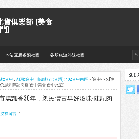
貨俱樂部 (美食
門)
本站直屬各類社團
各類旅遊姊妹社團
SOCI
店::台中
,
肉圓::台中
,
郵編旅行(台灣)::402台中南區
» [台中小吃][南
早好滋味-陳記肉圓(台中美食 台中旅遊)
原民生市場飄香30年，親民價古早好滋味-陳記肉
沒有留言