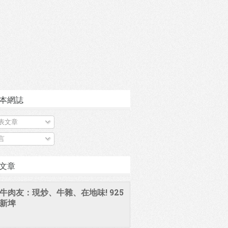
本網誌
表文章
言
文章
牛肉友：現炒、牛雜、在地味! 925
新埤