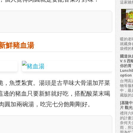
這家雖然
暖的老
新鮮豬血湯
就藏身
袋裡的私房
國道休
V.S
你的胃？H
Lunchb
option 
台灣高
脆，魚漿紮實。湯頭是古早味大骨湯加芹菜
物等服
中，最
這邊的豬血只要新鮮就好吃，搭配酸菜末喝
藏版的
[基隆中
肉圓加兩碗湯，吃完七分飽剛剛好。
片 觀光
禮拜六吃
的計畫
奈何天
雨，所
因為忙