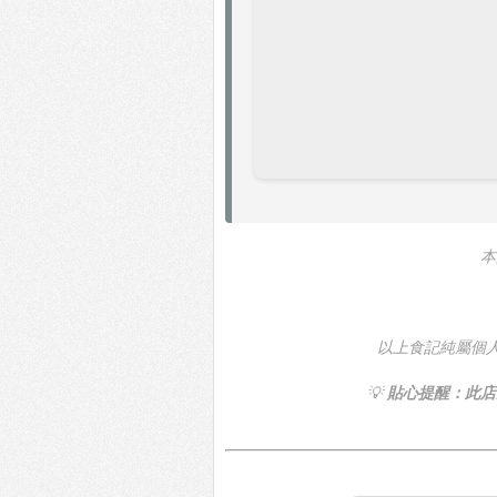
本
以上食記純屬個
💡
貼心提醒：此店