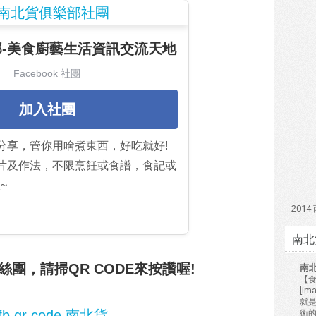
-美食廚藝生活資訊交流天地
Facebook 社團
加入社團
分享，管你用啥煮東西，好吃就好!
片及作法，不限烹飪或食譜，食記或
~
201
南北
團，請掃QR CODE來按讚喔!
南
【食
[i
就
術的