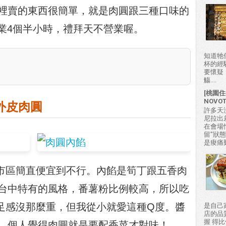
裡賣的東西很簡單，就是肉圓跟三種口味的
營業4個半小時，禮拜天不營業喔。
知道牠
杯的經
要懷疑
觴....
[桃園住
NOVO
外皮肉圓
許多天
尼拉出
在會場
留"狀
是痠痛難
市區簡直便宜到不行。內餡是筍丁跟五香肉
台中特有的風格，番薯粉比例較高，所以吃
足感沒那麼重，但我從小就愛這種Q度。醬
是自己
店的品
握 得
，個人覺得肉圓就是要配香菜才對味！