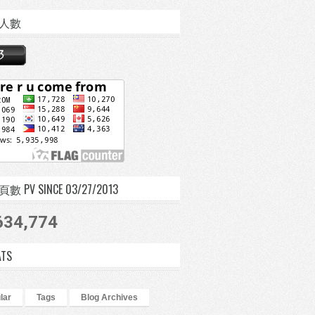
人數
 PV SINCE 03/27/2013
634,774
ATS
lar
Tags
Blog Archives