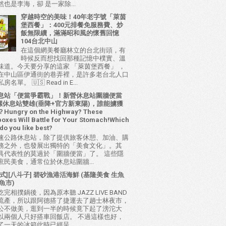
也是李海，卻 是一家除...
穿越時空的美味！40年老字號「萊茵
堡西餐」：400元排餐免服務費、炒
飯無限續，滿滿昭和風的懷舊回憶
104台北中山
在這個網美餐廳林立的台北街頭，有
時候反而想找回那種記憶中樸實、溫
味道。今天要分享的這家 「萊茵堡西餐」 ，
在中山區伊通街的巷弄裡，是許多老台北人口
名單。 🇺🇸 Read in E...
息站「便當爭霸戰」！新營休息站圍牆便當
 西螺休息站雙雄(垂降+官方新東陽)，誰能擄獲
ungry on the Highway? These
oxes Will Battle for Your Stomach!Which
do you like best?
速公路休息站，除了提供旅客休憩、加油、購
務之外，也發展出獨特的「美食文化」。其
具代表性的莫過於「圍牆便當」了。 這些隱
庶民美食，通常位於休息站圍牆...
式][八斗子] 碧砂漁港活海鮮 (基隆美食 生魚
魚市)
完相撲鍋後，因為原本聽 JAZZ LIVE BAND
流產，所以跟阿德搭了捷運去了趟士林夜市，
公不做美，逛到一半的時候竟下起了滂沱大
以兩個人只好搭車回飯店。 不過這樣也好，
了一天的冰箱此時已經呈...