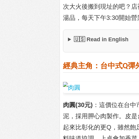
次大火後搬到現址的吧？店
湯品，每天下午3:30開始
🇺🇸 Read in English
經典主角：台中式Q彈
肉圓(30元)
：這價位在台中
泥，採用胛心肉製作。皮是
起來比彰化的更Q，雖然飽
料味道協調，上桌會加香菜