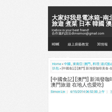
大家好我是電冰箱~南北
旅遊 煮菜 日本 韓國 澳
Icebox is your best friend!
合作邀約請洽dtmsimon@gmail.com
HOME
線上廚藝教室
3C情報
懶人包台灣
Home
»
中國
,
東南亞::澳門
,
料理::港式點
扒包
» [中國食記] [澳門] 新鴻發咖啡美
[中國食記] [澳門] 新鴻發
澳門旅遊 在地人也愛吃)
Simon Lin
4/15/2014 06:52:00 上午