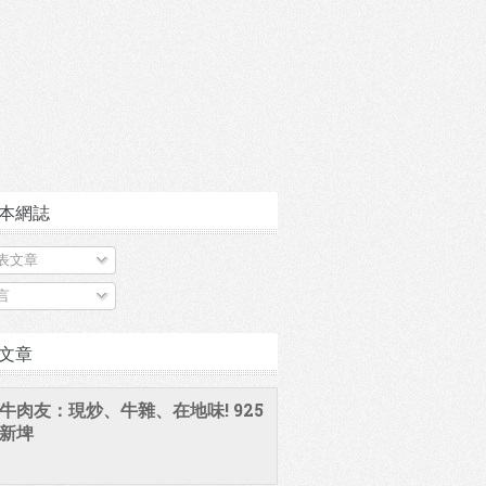
本網誌
表文章
言
文章
牛肉友：現炒、牛雜、在地味! 925
新埤