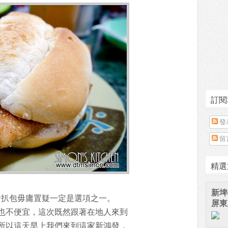
訂閱
發
留
精選
新埤
豬扒包毋庸置疑一定是選項之一。
屏東
也不便宜，這次既然跟著在地人來到
所以這天早上我們來到這家新鴻發，