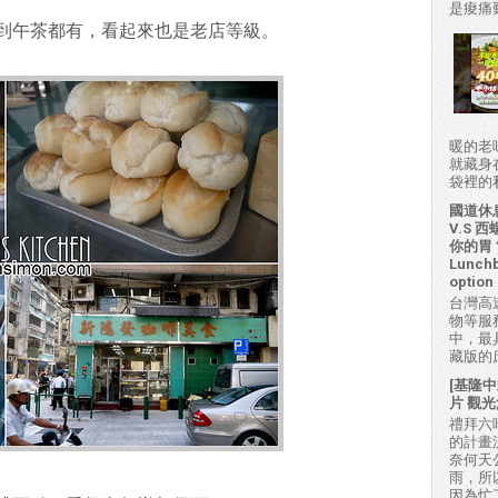
是痠痛難
到午茶都有，看起來也是老店等級。
暖的老
就藏身
袋裡的私房
國道休
V.S
你的胃？H
Lunchb
option 
台灣高
物等服
中，最
藏版的
[基隆中
片 觀光
禮拜六吃
的計畫
奈何天
雨，所
因為忙