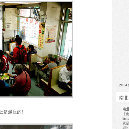
201
南北
南
上是滿座的!
【食
[i
就
術的