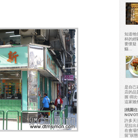
知道牠
杯的經
要懷疑
觴....
是自己
店的品
握 得
這家雖然
[桃園住
NOVO
許多天
尼拉出
在會場
留"狀