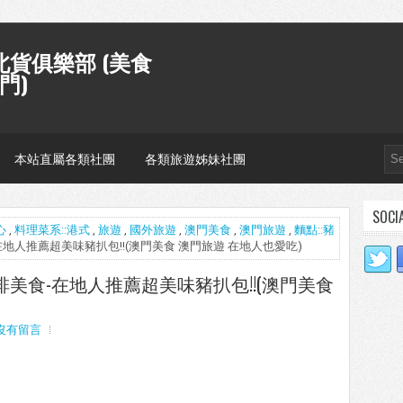
貨俱樂部 (美食
門)
本站直屬各類社團
各類旅遊姊妹社團
SOCI
心
,
料理菜系::港式
,
旅遊
,
國外旅遊
,
澳門美食
,
澳門旅遊
,
麵點::豬
食-在地人推薦超美味豬扒包!!(澳門美食 澳門旅遊 在地人也愛吃)
咖啡美食-在地人推薦超美味豬扒包!!(澳門美食
沒有留言