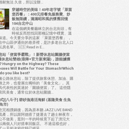
耐無法 久坐，所以沒辦...
穿越時空的美味！40年老字號「萊茵
堡西餐」：400元排餐免服務費、炒
飯無限續，滿滿昭和風的懷舊回憶
104台北中山
在這個網美餐廳林立的台北街頭，有
時候反而想找回那種記憶中樸實、溫
味道。今天要分享的這家 「萊茵堡西餐」 ，
在中山區伊通街的巷弄裡，是許多老台北人口
名單。 🇺🇸 Read in E...
息站「便當爭霸戰」！新營休息站圍牆便當
 西螺休息站雙雄(垂降+官方新東陽)，誰能擄獲
ungry on the Highway? These
oxes Will Battle for Your Stomach!Which
do you like best?
速公路休息站，除了提供旅客休憩、加油、購
務之外，也發展出獨特的「美食文化」。其
具代表性的莫過於「圍牆便當」了。 這些隱
庶民美食，通常位於休息站圍牆...
式][八斗子] 碧砂漁港活海鮮 (基隆美食 生魚
魚市)
完相撲鍋後，因為原本聽 JAZZ LIVE BAND
流產，所以跟阿德搭了捷運去了趟士林夜市，
公不做美，逛到一半的時候竟下起了滂沱大
以兩個人只好搭車回飯店。 不過這樣也好，
了一天的冰箱此時已經呈...