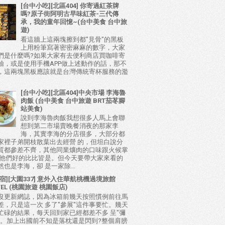
[台中小吃][北區404] 你寄過紅茶牌
嗎?原子街阿明古早味紅茶-三代傳
承，我的童年回憶~(台中美食 台中旅
遊)
看這牆上這兩塊擦到都"見骨"的黑板
上用粉筆寫著密密麻麻的數字，大家
們是什麼嗎?如果大家有去便利商店買咖啡寄
驗，或是使用手機APP做上述動作的話，那不
，這兩塊黑板應該就是台灣傳統寄杯服務的濫
[台中小吃][北區404]中央市場 李海魯
肉飯 (台中美食 台中旅遊 BRT茄苳腳
站美食)
說到李海魯肉飯我想很多人馬上會聯
想到第二市場賣晚餐消夜的那家李
海，其實李海的分店很多，大部分都
家裡子弟開枝散葉出去經營 的，但坦白說分
質都參差不齊，其他同業爌肉的口味跟火候掌
比他們好的比比皆是。但今天要帶大家來看的
也是李海，卻 是一家除...
宿][大園337] 意外入住華航桃機過境旅館
TEL (桃園旅遊 桃園飯店)
沒更新網誌，因為冰箱前幾天按照慣例前往馬
差，只是這一次 多了"參展"這件事要忙。幾天
忙碌的結果，每天回到家已經都差不多 呈"彌
態。加上出國前不知是落枕還是閃到?整個肩膀