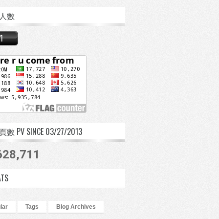
人數
 PV SINCE 03/27/2013
628,711
ATS
lar
Tags
Blog Archives