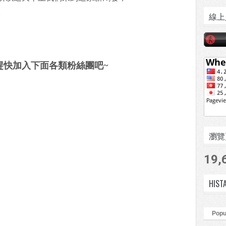
。
線上
趕快加入下面各類粉絲團吧~
瀏覽頁數
19,
HIST
Popu