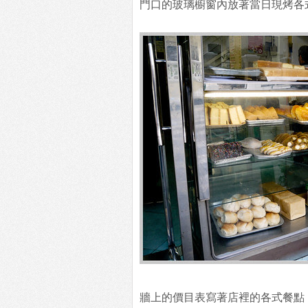
門口的玻璃櫥窗內放著當日現烤各
牆上的價目表寫著店裡的各式餐點