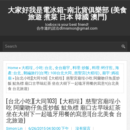
大家好我是電冰箱~南北貨俱樂部 (美食
旅遊 煮菜 日本 韓國 澳門)
Icebox is your best friend!
合作邀約請洽dtmsimon@gmail.com
Home
»
大稻埕
,
小吃::台北
,
全台廟宇
,
料理::炒飯
,
料理::蚵仔煎
,
海
產::台北
,
郵編旅行(台灣)::103台北大同
,
慈聖宮(大稻埕)
,
廟宇::媽祖
廟
» [台北小吃][大同103]【大稻埕】慈聖宮廟埕小吃 阿蘭吻仔魚蛋炒
飯 魷魚標 廟口古早味紅茶 坐在大樹下一起嗑牙用餐的寫意!!(台北美
食 台北旅遊)
[台北小吃][大同103]【大稻埕】慈聖宮廟埕小
吃 阿蘭吻仔魚蛋炒飯 魷魚標 廟口古早味紅茶
坐在大樹下一起嗑牙用餐的寫意!!(台北美食 台
北旅遊)
Simon Lin
6/26/2015 04:50:00 下午
沒有留言