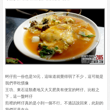
蚵仔煎一份也是50元，這味道就覺得弱了不少，這可能是
我們早吃慣像
王功、東石這類產地又大又肥美有便宜的蚵仔。比較之
下，這一盤蚵仔
煎裡的蚵仔真的是小到一個不行。不過話說回來，此刻的
我們可是在台