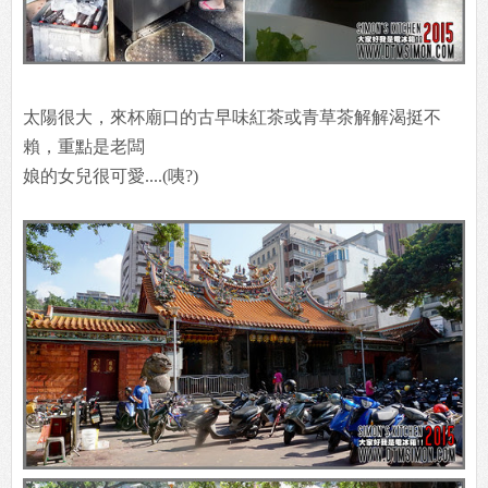
太陽很大，來杯廟口的古早味紅茶或青草茶解解渴挺不
賴，重點是老闆
娘的女兒很可愛....(咦?)