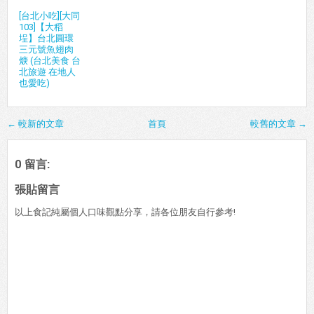
[台北小吃][大同
103]【大稻
埕】台北圓環
三元號魚翅肉
焿 (台北美食 台
北旅遊 在地人
也愛吃)
← 較新的文章
首頁
較舊的文章 →
0 留言:
張貼留言
以上食記純屬個人口味觀點分享，請各位朋友自行參考!