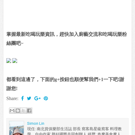
掌握最新吃喝玩樂資訊，趕快加入廚藝交流和吃喝玩樂粉
絲團吧~
都看到這邊了，下面的g+按鈕也順便幫我們+1一下吧!謝
謝您!
Share:
Simon Lin
現任: 南北貨俱樂部生活誌 部長 窩客島星級窩客 料理教
學．自由作家 胖好國際共同創辦人 經歷: 奇摩美食摩人