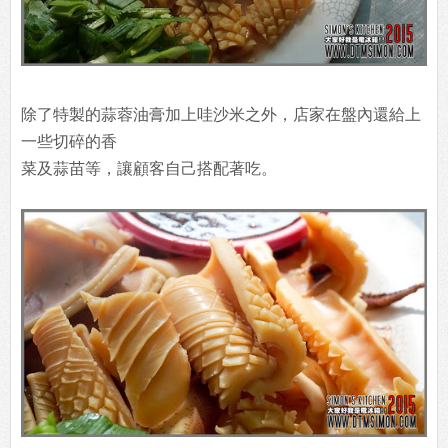
除了特製的蒜蓉油膏加上哇沙米之外，店家在盤內還給上
一些切碎的香
菜及蒜苗等，讓顧客自己搭配著吃。