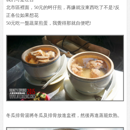
北市區裡面，50元的蚵仔煎，再嫌就沒東西吃了不是?反
正各位如果想花
50元吃一盤蔬菜煎蛋，我覺得那就自便吧!
冬瓜排骨湯將冬瓜及排骨放進盅裡，然後再進蒸籠炊熟。