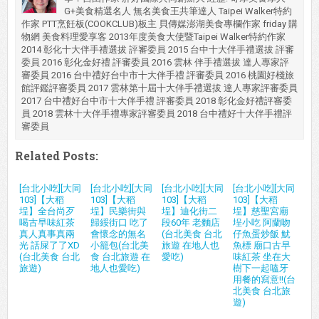
G+美食精選名人 無名美食王共筆達人 Taipei Walker特約
作家 PTT烹飪板(COOKCLUB)板主 貝傳媒澎湖美食專欄作家 friday 購
物網 美食料理愛享客 2013年度美食大使暨Taipei Walker特約作家
2014 彰化十大伴手禮選拔 評審委員 2015 台中十大伴手禮選拔 評審
委員 2016 彰化金好禮 評審委員 2016 雲林 伴手禮選拔 達人專家評
審委員 2016 台中禮好台中市十大伴手禮 評審委員 2016 桃園好棧旅
館評鑑評審委員 2017 雲林第十屆十大伴手禮選拔 達人專家評審委員
2017 台中禮好台中市十大伴手禮 評審委員 2018 彰化金好禮評審委
員 2018 雲林十大伴手禮專家評審委員 2018 台中禮好十大伴手禮評
審委員
Related Posts:
[台北小吃][大同
[台北小吃][大同
[台北小吃][大同
[台北小吃][大同
103]【大稻
103]【大稻
103]【大稻
103]【大稻
埕】全台尚歹
埕】民樂街與
埕】迪化街二
埕】慈聖宮廟
喝古早味紅茶
歸綏街口 吃了
段60年 老麵店
埕小吃 阿蘭吻
真人真事真兩
會懷念的無名
(台北美食 台北
仔魚蛋炒飯 魷
光 話屎了了XD
小籠包(台北美
旅遊 在地人也
魚標 廟口古早
(台北美食 台北
食 台北旅遊 在
愛吃)
味紅茶 坐在大
旅遊)
地人也愛吃)
樹下一起嗑牙
用餐的寫意!!(台
北美食 台北旅
遊)