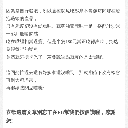
因為是自行發泡，所以這種魷魚吃起來不會像坊間那種發
泡過頭的產品，
只有脆度卻沒有魷魚味。蒜蓉油膏蒜味十足，搭配哇沙米
一起那股嗆辣感
吃在嘴裡相當過癮。但是半隻180元當正吃得爽時，突然
發現盤裡的魷魚
竟然就這樣吃光了，若要說缺點就真的是太貴囉。
這回匆忙過去還有好多家還沒嚐到，那就期待下次有機會
再到大稻埕來，
再繼續接關品嚐囉~
喜歡這篇文章別忘了在FB幫我們按個讚喔，感謝
您!