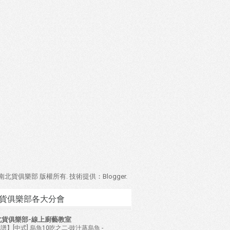
4 南北貨俱樂部 版權所有. 技術提供：
Blogger
.
貨俱樂部各大分會
北貨俱樂部-線上廚藝教室
譜】[中式] 烏魚10吃之二-豉汁蒸烏魚
-