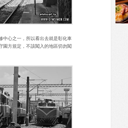
修中心之一，所以看出去就是彰化車
守園方規定，不該闖入的地區切勿闖