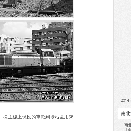
201
南北
，從主線上現役的車款到場站區用來
南
【食