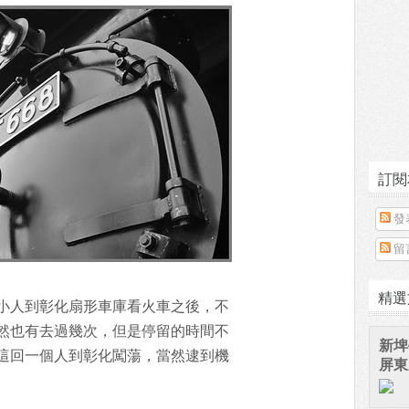
訂閱
發
留
精選
小人到彰化扇形車庫看火車之後，不
然也有去過幾次，但是停留的時間不
新埤
這回一個人到彰化闖蕩，當然逮到機
屏東