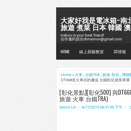
大家好我是電冰箱~南北
旅遊 煮菜 日本 韓國 澳
Icebox is your best friend!
合作邀約請洽dtmsimon@gmail.com
HOME
線上廚藝教室
3C情報
懶人包台灣
Home
»
火車
,
台鐵TRA
,
旅遊::彰化
,
博物
DT668老火車頭的邂逅 台鐵彰化扇形車庫 (
[彰化景點][彰化500] 與D
旅遊 火車 台鐵TRA)
Simon Lin
6/17/2015 06:31:00 下午