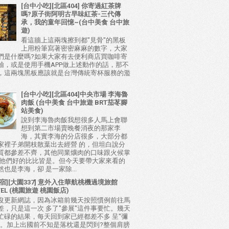
[台中小吃][北區404] 你寄過紅茶牌
嗎?原子街阿明古早味紅茶-三代傳
承，我的童年回憶~(台中美食 台中旅
遊)
看這牆上這兩塊擦到都"見骨"的黑板
上用粉筆寫著密密麻麻的數字，大家
們是什麼嗎?如果大家有去便利商店買咖啡寄
驗，或是使用手機APP做上述動作的話，那不
，這兩塊黑板應該就是台灣傳統寄杯服務的濫
[台中小吃][北區404]中央市場 李海魯
肉飯 (台中美食 台中旅遊 BRT茄苳腳
站美食)
說到李海魯肉飯我想很多人馬上會聯
想到第二市場賣晚餐消夜的那家李
海，其實李海的分店很多，大部分都
家裡子弟開枝散葉出去經營 的，但坦白說分
質都參差不齊，其他同業爌肉的口味跟火候掌
比他們好的比比皆是。但今天要帶大家來看的
也是李海，卻 是一家除...
宿][大園337] 意外入住華航桃機過境旅館
TEL (桃園旅遊 桃園飯店)
沒更新網誌，因為冰箱前幾天按照慣例前往馬
差，只是這一次 多了"參展"這件事要忙。幾天
忙碌的結果，每天回到家已經都差不多 呈"彌
態。加上出國前不知是落枕還是閃到?整個肩膀