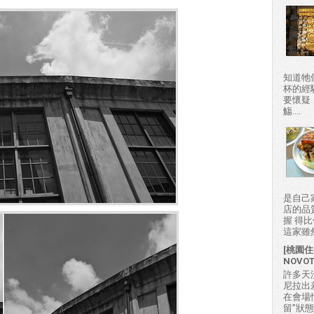
知道牠
杯的經
要懷疑
觴....
是自己
店的品
握 得
這家雖然
[桃園住
NOVO
許多天
尼拉出
在會場
留"狀