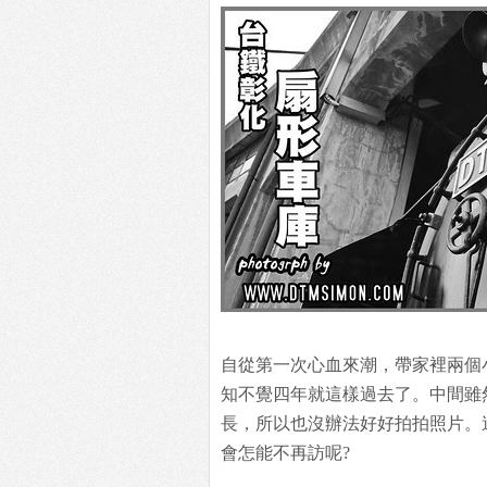
自從第一次心血來潮，帶家裡兩個
知不覺四年就這樣過去了。中間雖
長，所以也沒辦法好好拍拍照片。
會怎能不再訪呢?