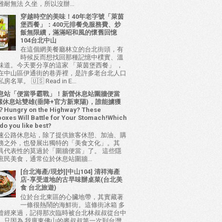
耐無法 久坐，所以沒辦...
穿越時空的美味！40年老字號「萊茵
堡西餐」：400元排餐免服務費、炒
飯無限續，滿滿昭和風的懷舊回憶
104台北中山
在這個網美餐廳林立的台北街頭，有
時候反而想找回那種記憶中樸實、溫
味道。今天要分享的這家 「萊茵堡西餐」 ，
在中山區伊通街的巷弄裡，是許多老台北人口
名單。 🇺🇸 Read in E...
息站「便當爭霸戰」！新營休息站圍牆便當
 西螺休息站雙雄(垂降+官方新東陽)，誰能擄獲
ungry on the Highway? These
oxes Will Battle for Your Stomach!Which
do you like best?
速公路休息站，除了提供旅客休憩、加油、購
務之外，也發展出獨特的「美食文化」。其
具代表性的莫過於「圍牆便當」了。 這些隱
庶民美食，通常位於休息站圍牆...
[台北海產/現炒][中山104] 清祥海產
店-享受道地的古早味辦桌菜(台北美
食 台北旅遊)
位於台北東區的心臟地帶，其實藏著
一條很熱鬧的海鮮街。這條街冰箱 多
曾經來過，記得那次臨時被台北林叔叔從台中
，只因為 我廣東佛山的麥叔叔第一次到台灣