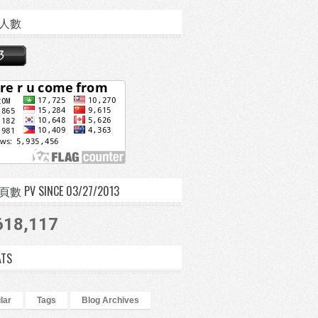
人數
 PV SINCE 03/27/2013
618,117
ATS
lar
Tags
Blog Archives