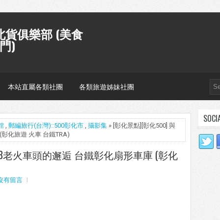
貨俱樂部 (美食
門)
本站直屬各類社團
各類旅遊姊妹社團
SOCI
館
,
郵編旅行(台灣)::500彰化市
,
攝影集
» [彰化景點][彰化500] 與
彰化旅遊 火車 台鐵TRA)
T668老火車頭的邂逅 台鐵彰化扇形車庫 (彰化
沒有留言