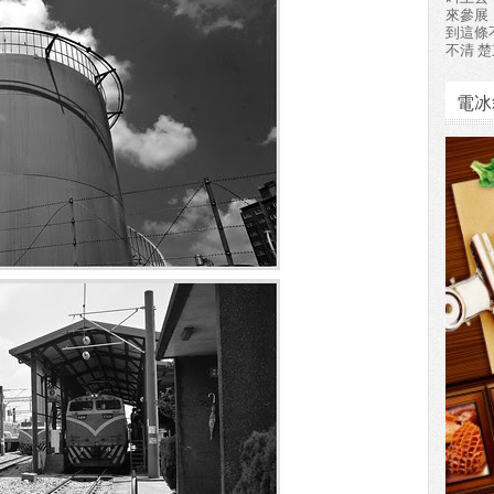
來參展
到這條
不清 楚
電冰