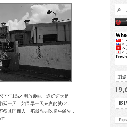
線上
瀏覽頁數
19,
家下午1點才開放參觀，還好這天是
HIST
順延一天，如果早一天來真的就GG，
不得其門而入，那就先去吃個午飯先，
XD
Popu