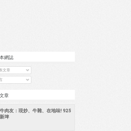
本網誌
表文章
言
文章
牛肉友：現炒、牛雜、在地味! 925
新埤