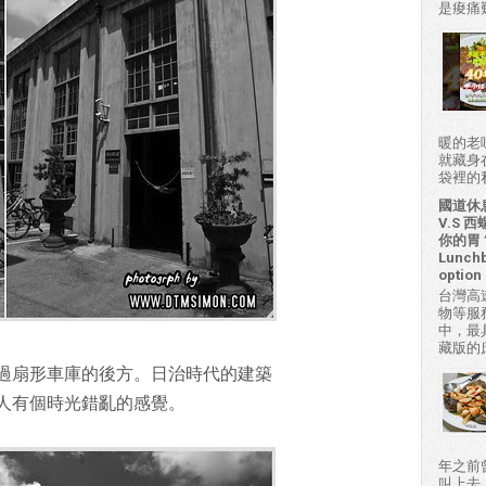
是痠痛難
暖的老
就藏身
袋裡的私房
國道休
V.S
你的胃？H
Lunchb
option 
台灣高
物等服
中，最
藏版的
過扇形車庫的後方。日治時代的建築
人有個時光錯亂的感覺。
年之前
叫上去