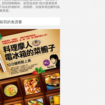
，想找我喝兩杯。依照叔叔的 指示循著路來
不知名的海鮮街，很熱鬧，但後來我也醉到搞
東西南...
箱寫的食譜書