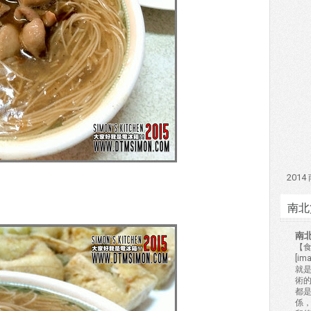
201
南北
南
【食
[i
就
術的
都
係