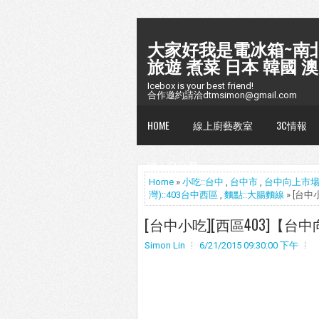
大家好我是電冰箱~南北
旅遊 煮菜 日本 韓國 澳
Icebox is your best friend!
合作邀約請洽dtmsimon@gmail.com
HOME
線上廚藝教室
3C情報
懶人包台灣
Home
»
小吃::台中
,
台中市
,
台中向上市
灣)::403台中西區
,
麵點::大腸麵線
» [台
[台中小吃][西區403]【台
Simon Lin
6/21/2015 09:30:00 下午