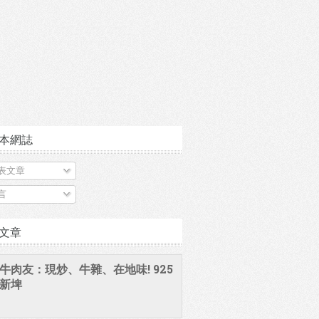
本網誌
表文章
言
文章
牛肉友：現炒、牛雜、在地味! 925
新埤