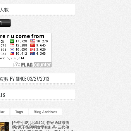
人數
 PV SINCE 03/27/2013
ATS
lar
Tags
Blog Archives
[台中小吃][北區404] 你寄過紅茶牌
嗎?原子街阿明古早味紅茶-三代傳