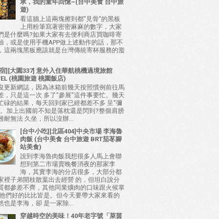
承，我的童年回憶~(台中美食 台中旅
遊)
看這牆上這兩塊擦到都"見骨"的黑板
上用粉筆寫著密密麻麻的數字，大家
們是什麼嗎?如果大家有去便利商店買咖啡寄
驗，或是使用手機APP做上述動作的話，那不
，這兩塊黑板應該就是台灣傳統寄杯服務的濫
宿][大園337] 意外入住華航桃機過境旅館
TEL (桃園旅遊 桃園飯店)
沒更新網誌，因為冰箱前幾天按照慣例前往馬
差，只是這一次 多了"參展"這件事要忙。幾天
忙碌的結果，每天回到家已經都差不多 呈"彌
態。加上出國前不知是落枕還是閃到?整個肩膀
耐無法 久坐，所以沒辦...
[台中小吃][北區404]中央市場 李海魯
肉飯 (台中美食 台中旅遊 BRT茄苳腳
站美食)
說到李海魯肉飯我想很多人馬上會聯
想到第二市場賣晚餐消夜的那家李
海，其實李海的分店很多，大部分都
家裡子弟開枝散葉出去經營 的，但坦白說分
質都參差不齊，其他同業爌肉的口味跟火候掌
比他們好的比比皆是。但今天要帶大家來看的
也是李海，卻 是一家除...
穿越時空的美味！40年老字號「萊茵