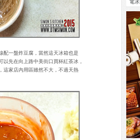
電冰
線配一盤炸豆腐，當然這天冰箱也是
可以先在向上路中美街口買杯紅茶冰，
，這家店內用區雖然不大，不過天熱