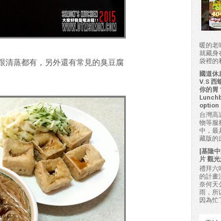
暖的老
就藏身
袋裡的私房
跟清蒸都有，另外還有常見的臭豆腐
國道休
V.S
你的胃？H
Lunchb
option 
台灣高
物等服
中，最
藏版的
[基隆中
片 觀光
禮拜六吃
的計畫
奈何天
雨，所
因為忙