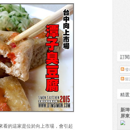
訂閱
發
留
精選
新埤
屏東
來看的這家是位於向上市場，會引起