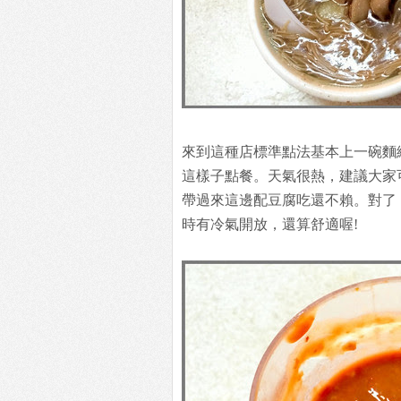
來到這種店標準點法基本上一碗麵
這樣子點餐。天氣很熱，建議大家
帶過來這邊配豆腐吃還不賴。對了
時有冷氣開放，還算舒適喔!