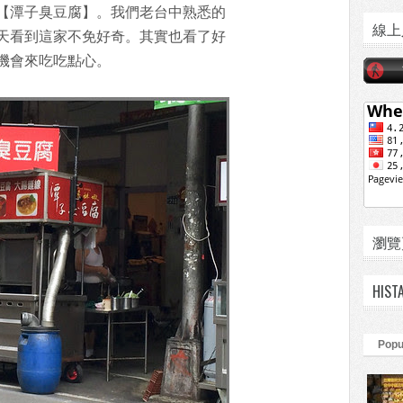
【潭子臭豆腐】。我們老台中熟悉的
線上
天看到這家不免好奇。其實也看了好
機會來吃吃點心。
瀏覽頁數
HIST
Popu