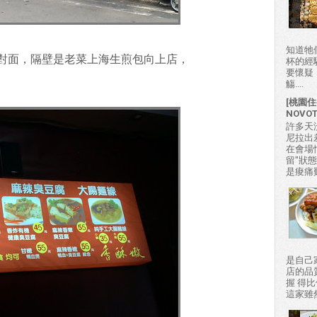
知道牠
對面，隔壁是老菜上海生煎包向上店，
杯的經
要懷疑
觴....
[桃園住
NOVO
許多天
尼拉出
在會場
留"狀
是痠痛難
是自己
店的品
握 得
這家雖然