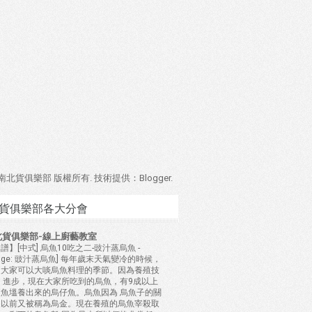
4 南北貨俱樂部 版權所有. 技術提供：
Blogger
.
貨俱樂部各大分會
北貨俱樂部-線上廚藝教室
譜】[中式] 烏魚10吃之二-豉汁蒸烏魚
-
mage: 豉汁蒸烏魚] 每年歲末天氣變冷的時候，
是大家可以大啖烏魚料理的季節。因為養殖技
 進步，現在大家所吃到的烏魚，有9成以上
是魚塭養出來的烏仔魚。烏魚因為 烏魚子的關
，以前又被稱為烏金。現在養殖的烏魚宰殺取