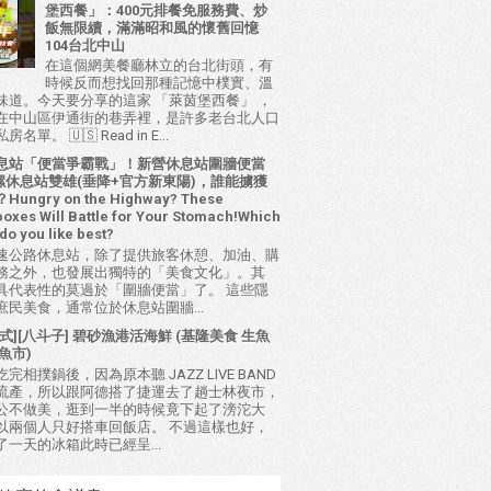
堡西餐」：400元排餐免服務費、炒
飯無限續，滿滿昭和風的懷舊回憶
104台北中山
在這個網美餐廳林立的台北街頭，有
時候反而想找回那種記憶中樸實、溫
味道。今天要分享的這家 「萊茵堡西餐」 ，
在中山區伊通街的巷弄裡，是許多老台北人口
名單。 🇺🇸 Read in E...
息站「便當爭霸戰」！新營休息站圍牆便當
 西螺休息站雙雄(垂降+官方新東陽)，誰能擄獲
ungry on the Highway? These
oxes Will Battle for Your Stomach!Which
do you like best?
速公路休息站，除了提供旅客休憩、加油、購
務之外，也發展出獨特的「美食文化」。其
具代表性的莫過於「圍牆便當」了。 這些隱
庶民美食，通常位於休息站圍牆...
式][八斗子] 碧砂漁港活海鮮 (基隆美食 生魚
魚市)
完相撲鍋後，因為原本聽 JAZZ LIVE BAND
流產，所以跟阿德搭了捷運去了趟士林夜市，
公不做美，逛到一半的時候竟下起了滂沱大
以兩個人只好搭車回飯店。 不過這樣也好，
了一天的冰箱此時已經呈...