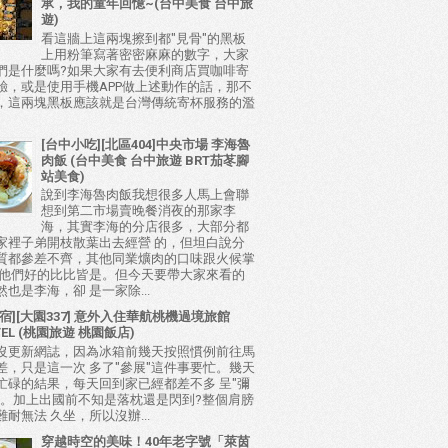
承，我的童年回憶~(台中美食 台中旅
遊)
看這牆上這兩塊擦到都"見骨"的黑板
上用粉筆寫著密密麻麻的數字，大家
們是什麼嗎?如果大家有去便利商店買咖啡寄
驗，或是使用手機APP做上述動作的話，那不
，這兩塊黑板應該就是台灣傳統寄杯服務的濫
[台中小吃][北區404]中央市場 李海魯
肉飯 (台中美食 台中旅遊 BRT茄苳腳
站美食)
說到李海魯肉飯我想很多人馬上會聯
想到第二市場賣晚餐消夜的那家李
海，其實李海的分店很多，大部分都
家裡子弟開枝散葉出去經營 的，但坦白說分
質都參差不齊，其他同業爌肉的口味跟火候掌
比他們好的比比皆是。但今天要帶大家來看的
也是李海，卻 是一家除...
宿][大園337] 意外入住華航桃機過境旅館
TEL (桃園旅遊 桃園飯店)
沒更新網誌，因為冰箱前幾天按照慣例前往馬
差，只是這一次 多了"參展"這件事要忙。幾天
忙碌的結果，每天回到家已經都差不多 呈"彌
態。加上出國前不知是落枕還是閃到?整個肩膀
耐無法 久坐，所以沒辦...
穿越時空的美味！40年老字號「萊茵