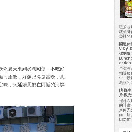
暖的老
就藏身
袋裡的私房
國道休
V.S
你的胃？H
Lunchb
option 
台灣高
既然夏天來到澎湖闖蕩，不吃好
物等服
挺海產後，好像記得是當晚，我
中，最
藏版的
定味，來延續我們在阿挺的海鮮
[基隆中
片 觀光
禮拜六吃
的計畫
奈何天
雨，所
因為忙