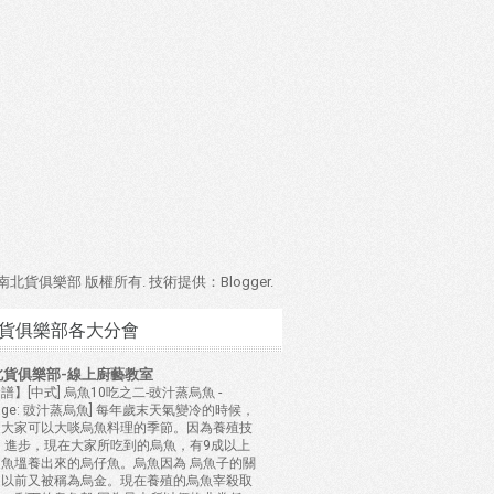
4 南北貨俱樂部 版權所有. 技術提供：
Blogger
.
貨俱樂部各大分會
北貨俱樂部-線上廚藝教室
譜】[中式] 烏魚10吃之二-豉汁蒸烏魚
-
mage: 豉汁蒸烏魚] 每年歲末天氣變冷的時候，
是大家可以大啖烏魚料理的季節。因為養殖技
 進步，現在大家所吃到的烏魚，有9成以上
是魚塭養出來的烏仔魚。烏魚因為 烏魚子的關
，以前又被稱為烏金。現在養殖的烏魚宰殺取