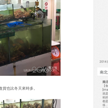
201
南北
南
【食
進貨也比冬天來時多。
[i
就
術的
都
係