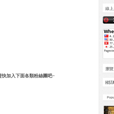
線上
瀏覽頁數
趕快加入下面各類粉絲團吧~
HIST
Popu