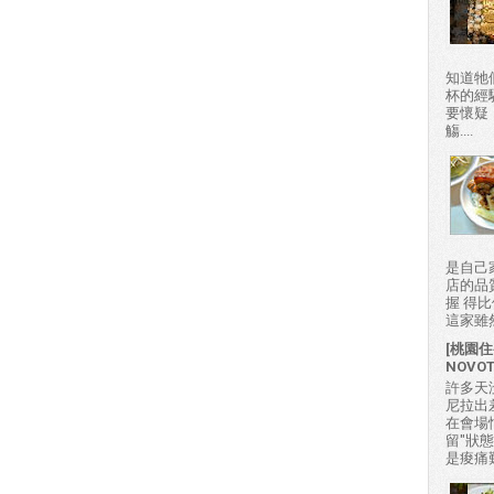
知道牠
杯的經
要懷疑
觴....
是自己
店的品
握 得
這家雖然
[桃園住
NOVO
許多天
尼拉出
在會場
留"狀
是痠痛難