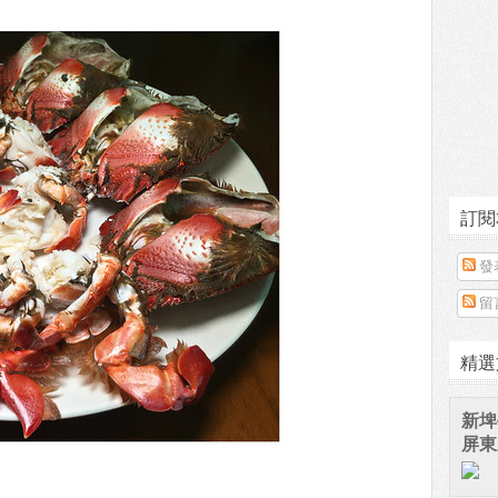
訂閱
發
留
精選
新埤
屏東