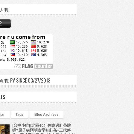
人數
 PV SINCE 03/27/2013
ATS
lar
Tags
Blog Archives
[台中小吃][北區404] 你寄過紅茶牌
嗎?原子街阿明古早味紅茶-三代傳