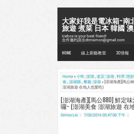
大家好我是電冰箱~南北
旅遊 煮菜 日本 韓國 澳
Icebox is your best friend!
合作邀約請洽dtmsimon@gmail.com
HOME
線上廚藝教室
3C情報
懶人包台灣
Home
»
小吃::澎湖
,
老店::澎湖
,
料理::現炒
食
,
澎湖縣
,
餐廳::澎湖
» [澎湖海產][馬
澎湖旅遊 在地人也愛吃)
[澎湖海產][馬公880] 
囉~ (澎湖美食 澎湖旅遊 在
Simon Lin
7/03/2016 05:47:00 下午