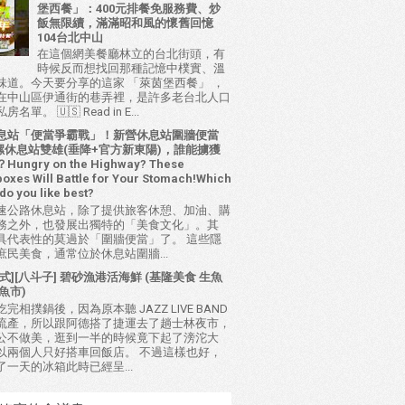
堡西餐」：400元排餐免服務費、炒
飯無限續，滿滿昭和風的懷舊回憶
104台北中山
在這個網美餐廳林立的台北街頭，有
時候反而想找回那種記憶中樸實、溫
味道。今天要分享的這家 「萊茵堡西餐」 ，
在中山區伊通街的巷弄裡，是許多老台北人口
名單。 🇺🇸 Read in E...
息站「便當爭霸戰」！新營休息站圍牆便當
 西螺休息站雙雄(垂降+官方新東陽)，誰能擄獲
ungry on the Highway? These
oxes Will Battle for Your Stomach!Which
do you like best?
速公路休息站，除了提供旅客休憩、加油、購
務之外，也發展出獨特的「美食文化」。其
具代表性的莫過於「圍牆便當」了。 這些隱
庶民美食，通常位於休息站圍牆...
式][八斗子] 碧砂漁港活海鮮 (基隆美食 生魚
魚市)
完相撲鍋後，因為原本聽 JAZZ LIVE BAND
流產，所以跟阿德搭了捷運去了趟士林夜市，
公不做美，逛到一半的時候竟下起了滂沱大
以兩個人只好搭車回飯店。 不過這樣也好，
了一天的冰箱此時已經呈...