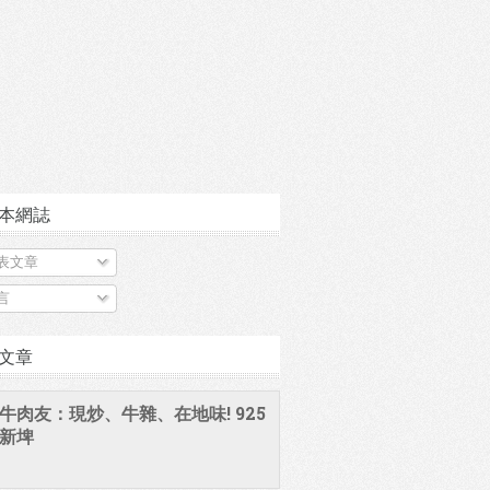
本網誌
表文章
言
文章
牛肉友：現炒、牛雜、在地味! 925
新埤