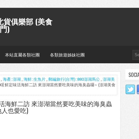
貨俱樂部 (美食
門)
本站直屬各類社團
各類旅遊姊妹社團
SOCI
,
海產::澎湖
,
海鮮::生魚片
,
郵編旅行(台灣)::880澎湖馬公
,
澎湖美
公880] 鮮定味活海鮮二訪 來澎湖當然要吃美味的海臭蟲囉~ (澎湖美食
鮮定味活海鮮二訪 來澎湖當然要吃美味的海臭蟲
地人也愛吃)