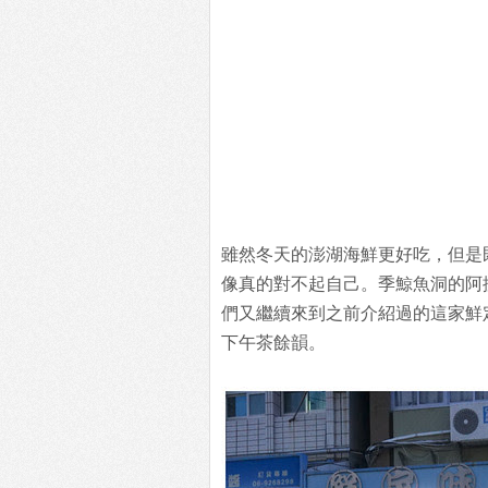
雖然冬天的澎湖海鮮更好吃，但是
像真的對不起自己。季鯨魚洞的阿
們又繼續來到之前介紹過的這家鮮
下午茶餘韻。