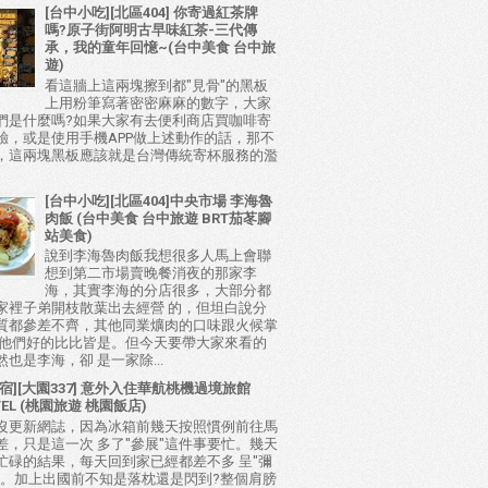
[台中小吃][北區404] 你寄過紅茶牌
嗎?原子街阿明古早味紅茶-三代傳
承，我的童年回憶~(台中美食 台中旅
遊)
看這牆上這兩塊擦到都"見骨"的黑板
上用粉筆寫著密密麻麻的數字，大家
們是什麼嗎?如果大家有去便利商店買咖啡寄
驗，或是使用手機APP做上述動作的話，那不
，這兩塊黑板應該就是台灣傳統寄杯服務的濫
[台中小吃][北區404]中央市場 李海魯
肉飯 (台中美食 台中旅遊 BRT茄苳腳
站美食)
說到李海魯肉飯我想很多人馬上會聯
想到第二市場賣晚餐消夜的那家李
海，其實李海的分店很多，大部分都
家裡子弟開枝散葉出去經營 的，但坦白說分
質都參差不齊，其他同業爌肉的口味跟火候掌
比他們好的比比皆是。但今天要帶大家來看的
也是李海，卻 是一家除...
宿][大園337] 意外入住華航桃機過境旅館
TEL (桃園旅遊 桃園飯店)
沒更新網誌，因為冰箱前幾天按照慣例前往馬
差，只是這一次 多了"參展"這件事要忙。幾天
忙碌的結果，每天回到家已經都差不多 呈"彌
態。加上出國前不知是落枕還是閃到?整個肩膀