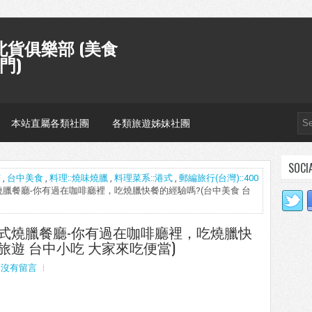
貨俱樂部 (美食
門)
本站直屬各類社團
各類旅遊姊妹社團
SOCI
市
,
台中美食
,
料理::燒味燒臘
,
料理菜系::港式
,
郵編旅行(台灣)::400
舫港式燒臘餐廳-你有過在咖啡廳裡，吃燒臘快餐的經驗嗎?(台中美食 台
上舫港式燒臘餐廳-你有過在咖啡廳裡，吃燒臘快
旅遊 台中小吃 大家來吃便當)
沒有留言