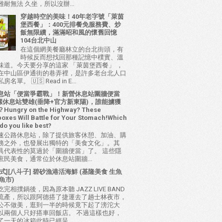
耐無法 久坐，所以沒辦...
穿越時空的美味！40年老字號「萊茵
堡西餐」：400元排餐免服務費、炒
飯無限續，滿滿昭和風的懷舊回憶
104台北中山
在這個網美餐廳林立的台北街頭，有
時候反而想找回那種記憶中樸實、溫
味道。今天要分享的這家 「萊茵堡西餐」 ，
在中山區伊通街的巷弄裡，是許多老台北人口
名單。 🇺🇸 Read in E...
息站「便當爭霸戰」！新營休息站圍牆便當
 西螺休息站雙雄(垂降+官方新東陽)，誰能擄獲
ungry on the Highway? These
oxes Will Battle for Your Stomach!Which
do you like best?
速公路休息站，除了提供旅客休憩、加油、購
務之外，也發展出獨特的「美食文化」。其
具代表性的莫過於「圍牆便當」了。 這些隱
庶民美食，通常位於休息站圍牆...
式][八斗子] 碧砂漁港活海鮮 (基隆美食 生魚
魚市)
完相撲鍋後，因為原本聽 JAZZ LIVE BAND
流產，所以跟阿德搭了捷運去了趟士林夜市，
公不做美，逛到一半的時候竟下起了滂沱大
以兩個人只好搭車回飯店。 不過這樣也好，
了一天的冰箱此時已經呈...