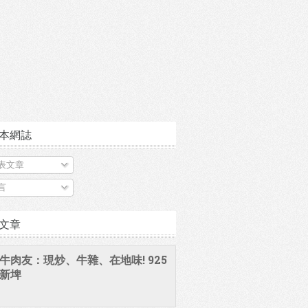
本網誌
表文章
言
文章
牛肉友：現炒、牛雜、在地味! 925
新埤