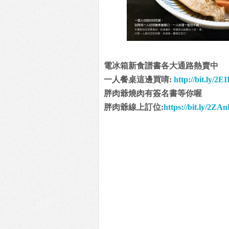
電冰箱新食譜書各大通路熱賣中
一人餐桌這邊買唷:
http://bit.ly/2E
胖肉爺燒肉有簽名書等你喔
胖肉爺線上訂位:
https://bit.ly/2ZA