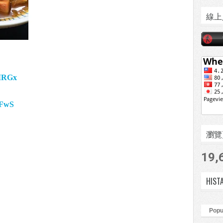
線上
IIRGx
nFwS
瀏覽頁數
19,
HIST
Popu