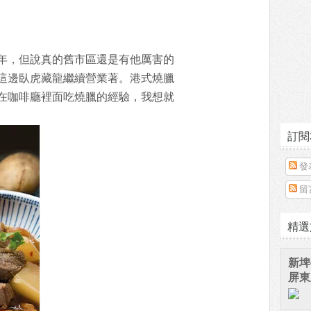
年，但說真的舊市區還是有他厲害的
這邊臥虎藏龍繼續營業著。港式燒臘
在咖啡廳裡面吃燒臘的經驗，我想就
訂閱
發
留
精選
新埤
屏東