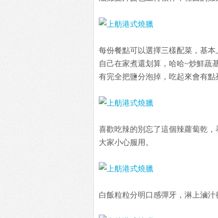
每份餐點可以選擇三樣配菜，基本
自己在家煮還划算，哈哈~炒鮮蔬
有完全把鹽分泡掉，吃起來會有點
喜歡吃辣的別忘了這個辣蘿蔔乾，
大家小心服用。
白飯粒粒分明口感彈牙，淋上滷汁