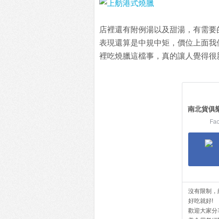
店裡還有附例湯以及甜湯，有需要
表現還算是中規中矩，價位上面我
裡吃燒臘這檔事，真的讓人覺得很
南北貨俱
Fa
沒有限制，
好吃就好!
歡迎大家分