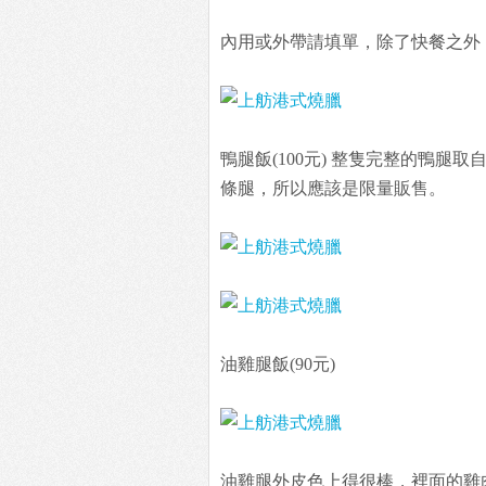
內用或外帶請填單，除了快餐之外
鴨腿飯(100元) 整隻完整的鴨腿
條腿，所以應該是限量販售。
油雞腿飯(90元)
油雞腿外皮色上得很棒，裡面的雞