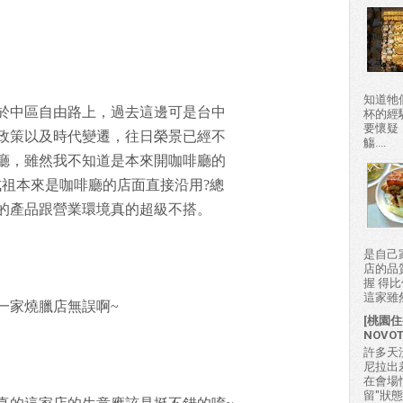
知道牠
於中區自由路上，過去這邊可是台中
杯的經
要懷疑
政策以及時代變遷，往日榮景已經不
觴....
廳，雖然我不知道是本來開咖啡廳的
成祖本來是咖啡廳的店面直接沿用?總
的產品跟營業環境真的超級不搭。
是自己
店的品
握 得
這家雖然
一家燒臘店無誤啊~
[桃園住
NOVO
許多天
尼拉出
在會場
留"狀