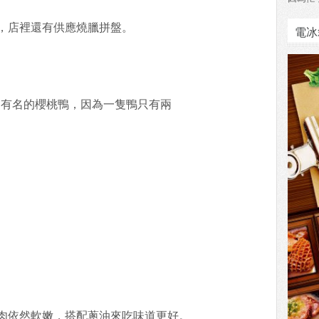
，店裡還有供應燒臘拼盤。
電冰
取自有名的櫻桃鴨，因為一隻鴨只有兩
肉依然軟嫩，搭配蔥油來吃味道更好。