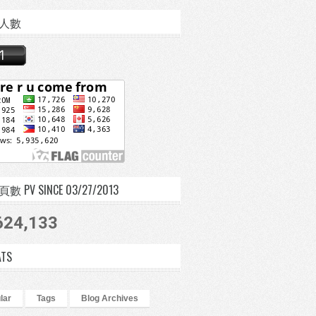
人數
 PV SINCE 03/27/2013
624,133
ATS
lar
Tags
Blog Archives