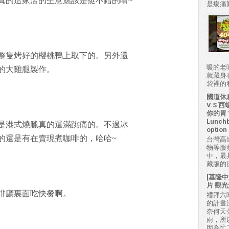
真的這家店的生意應該是挺不錯的唷~
是痠痛難
整隻烤好的櫻桃鴨上取下的。另外還
暖的老
的大雞腿製作。
就藏身
袋裡的私房
國道休
V.S
你的胃？H
Lunchb
是港式燒臘真的還滿跳痛的。不過冰
option 
的還是有在賣現煮咖啡的，哈哈~
台灣高
物等服
中，最
藏版的
[基隆中
片 觀光
啡廳裏面吃快餐啊。
禮拜六吃
的計畫
奈何天
雨，所
因為忙