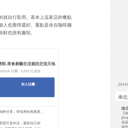
的就自行取用。基本上這家店的餐點
個人也覺得還好。重點是坐在咖啡廳
新鮮也很有趣啦。
樂部-美食廚藝生活資訊交流天地
cebook 社團 · 3,643 位成員
201
加入社團
南北
南
純粹分享，管你用啥煮東西，
【食
[i
就
享照片及作法，還有自己的
術的