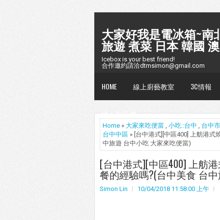
大家好我是電冰箱~南北
旅遊 煮菜 日本 韓國 澳
Icebox is your best friend!
合作邀約請洽dtmsimon@gmail.com
HOME
線上廚藝教室
3C情報
懶人包台灣
Home
»
大家來吃便當
,
小吃::台中
,
台中
台中中區
» [台中港式][中區400] 上
中旅遊 台中小吃 大家來吃便當)
[台中港式][中區400] 
餐的經驗嗎?(台中美食 台中
Simon Lin
10/04/2018 11:58:00 上午