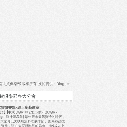
4 南北貨俱樂部 版權所有. 技術提供：
Blogger
.
貨俱樂部各大分會
北貨俱樂部-線上廚藝教室
譜】[中式] 烏魚10吃之二-豉汁蒸烏魚
-
mage: 豉汁蒸烏魚] 每年歲末天氣變冷的時候，
是大家可以大啖烏魚料理的季節。因為養殖技
 進步，現在大家所吃到的烏魚，有9成以上