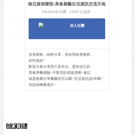
南北貨俱樂部-美食廚藝生活資訊交流天地
Facebook 社團 · 3,643 位成員
加入社團
沒有限制，純粹分享，管你用啥煮東西，
好吃就好!
歡迎大家分享照片及作法，還有自己的
美食用餐經驗~不限烹飪或食譜喔~食記
或是推薦分享餐廳也可以喔~生活資訊也OK喔~
但請勿轉農場文~
店家資訊: