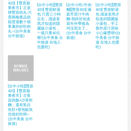
420]【豐原廟
[台中小吃][豐原
[台中小吃/牛肉
[台中小吃][豐原
東夜市】正老
420] 豐原鮮湯
麵][豐原420] 滿
420] 豐原鮮湯
牌豐原肉丸-只
包 只賣三小時
庭芳原汁牛肉
包 識途老馬才
賣兩種產品就
左右，識途老
麵-我終於知道
知道的隱藏版
能度過數十個
馬才知道的隱
當年外帶後為
小湯包，手工
寒暑的好吃肉
藏版小湯包，
何沒寫文了...
製作原汁原味
丸~(台中美食
一籠只要40元
(台中美食 台中
小心爆漿唷!(台
台中旅遊)
喔!(台中美食 台
旅遊)
中美食 台中旅
中旅遊 在地人
遊 在地人也愛
也愛吃)
吃)
[台中小吃][豐原
420]【豐原廟
東夜市】古客
蒜肉飯+沙茶乾
麵，還有虱目
魚肚+發泡魷魚
也很好吃唷~
(台中美食 台中
旅遊)