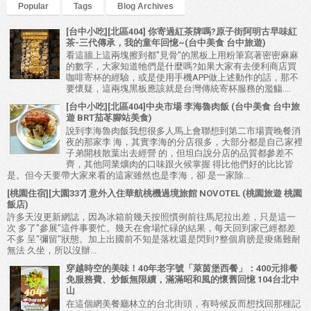
Popular
Tags
Blog Archives
[台中小吃][北區404] 你寄過紅茶牌嗎?原子街阿明古早味紅
茶-三代傳承，我的童年回憶~(台中美食 台中旅遊)
看這牆上這兩塊擦到都"見骨"的黑板上用粉筆寫著密密麻麻
的數字，大家知道牠們是什麼嗎?如果大家有去便利商店買
咖啡寄杯的經驗，或是使用手機APP做上述動作的話，那不
要懷疑，這兩塊黑板應該就是台灣傳統寄杯服務的濫觴....
[台中小吃][北區404]中央市場 李海魯肉飯 (台中美食 台中旅
遊 BRT茄苳腳站美食)
說到李海魯肉飯我想很多人馬上會聯想到第二市場賣晚餐消
夜的那家李 海，其實李海的分店很多，大部分都是自己家裡
子弟開枝散葉出去經營 的，但坦白說分店的品質都參差不
齊，其他同業爌肉的口味跟火候掌握 得比他們好的比比皆
是。但今天要帶大家來看的這家雖然也是李海，卻 是一家除...
[桃園住宿][大園337] 意外入住華航桃機過境旅館 NOVOTEL (桃園旅遊 桃園
飯店)
許多天沒更新網誌，因為冰箱前幾天按照慣例前往馬尼拉出差，只是這一
次 多了"參展"這件事要忙。幾天在會場忙碌的結果，每天回到家已經都差
不多 呈"彌留"狀態。加上出國前不知是落枕還是閃到?整個肩膀是痠痛難耐
無法 久坐，所以沒辦...
穿越時空的美味！40年老字號「萊茵堡西餐」：400元排餐
免服務費、炒飯無限續，滿滿昭和風的懷舊回憶 104台北中
山
在這個網美餐廳林立的台北街頭，有時候反而想找回那種記