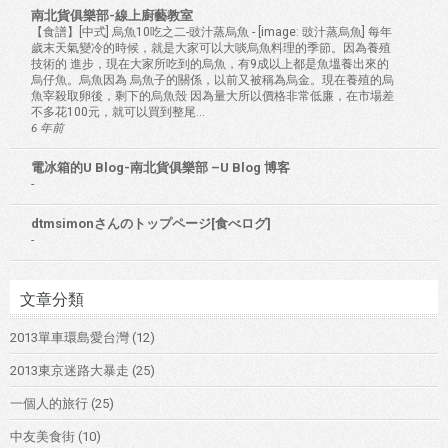
南北貨俱樂部-線上廚藝教室
【食譜】[中式] 烏魚10吃之二-豉汁蒸烏魚
-
[image: 豉汁蒸烏魚] 每年
歲末天氣變冷的時候，就是大家可以大啖烏魚料理的季節。因為養殖
技術的 進步，現在大家所吃到的烏魚，有9成以上都是魚塭養出來的
烏仔魚。烏魚因為 烏魚子的關係，以前又被稱為烏金。現在養殖的烏
魚宰殺取卵後，剩下的烏魚殼 因為量大所以價格非常低廉，在市場差
不多花100元，就可以買到整尾...
6 年前
電冰箱的U Blog-南北貨俱樂部 –U Blog 博客
-
dtmsimonさんのトップページ[食べログ]
-
文章分類
2013單車環島愛台灣
(12)
2013東京迷路大暴走
(25)
一個人的旅行
(25)
中友美食街
(10)