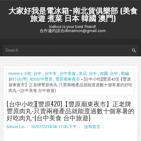
大家好我是電冰箱~南北貨俱樂部 (美食
旅遊 煮菜 日本 韓國 澳門)
Icebox is your best friend!
合作邀約請洽dtmsimon@gmail.com
Home
»
小吃::台中
,
台中市
,
台中美食
,
老店::台中
,
肉圓::台中
,
郵編
旅行(台灣)::420台中豐原
,
豐原廟東夜市
» [台中小吃][豐原420]【豐原
廟東夜市】正老牌豐原肉丸-只賣兩種產品就能度過數十個寒暑的好吃
肉丸~(台中美食 台中旅遊)
[台中小吃][豐原420]【豐原廟東夜市】正老牌
豐原肉丸-只賣兩種產品就能度過數十個寒暑的
好吃肉丸~(台中美食 台中旅遊)
Simon Lin
10/07/2018 06:17:00 下午
沒有留言