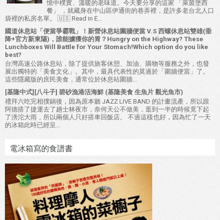
憶中樸實、溫暖的老味道。今天要分享的這家 「萊茵堡西
餐」 ，就藏身在中山區伊通街的巷弄裡，是許多老台北人口
袋裡的私房名單。 🇺🇸 Read in E...
國道休息站「便當爭霸戰」！新營休息站圍牆便當 V.S 西螺休息站雙雄(垂
降+官方新東陽)，誰能擄獲你的胃？Hungry on the Highway? These
Lunchboxes Will Battle for Your Stomach!Which option do you like
best?
台灣高速公路休息站，除了提供旅客休憩、加油、購物等服務之外，也發
展出獨特的「美食文化」。其中，最具代表性的莫過於「圍牆便當」了。
這些隱藏版的庶民美食，通常位於休息站圍牆...
[基隆中式][八斗子] 碧砂漁港活海鮮 (基隆美食 生魚片 觀光魚市)
禮拜六吃完相撲鍋後，因為原本聽 JAZZ LIVE BAND 的計畫流產，所以跟
阿德搭了捷運去了趟士林夜市，奈何天公不做美，逛到一半的時候竟下起
了滂沱大雨，所以兩個人只好搭車回飯店。 不過這樣也好，因為忙了一天
的冰箱此時已經呈...
電冰箱寫的食譜書