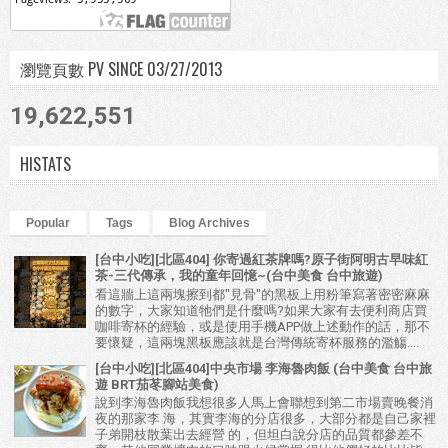
瀏覽頁數 PV SINCE 03/27/2013
19,622,551
HISTATS
Popular
Tags
Blog Archives
[台中小吃][北區404] 你寄過紅茶牌嗎?原子街阿明古早味紅
茶-三代傳承，我的童年回憶~(台中美食 台中旅遊)
看這牆上這兩塊擦到都"見骨"的黑板上用粉筆寫著密密麻麻
的數字，大家知道牠們是什麼嗎?如果大家有去便利商店買
咖啡寄杯的經驗，或是使用手機APP做上述動作的話，那不
要懷疑，這兩塊黑板應該就是台灣傳統寄杯服務的濫觴....
[台中小吃][北區404]中央市場 李海魯肉飯 (台中美食 台中旅
遊 BRT茄苳腳站美食)
說到李海魯肉飯我想很多人馬上會聯想到第二市場賣晚餐消
夜的那家李 海，其實李海的分店很多，大部分都是自己家裡
子弟開枝散葉出去經營 的，但坦白說分店的品質都參差不