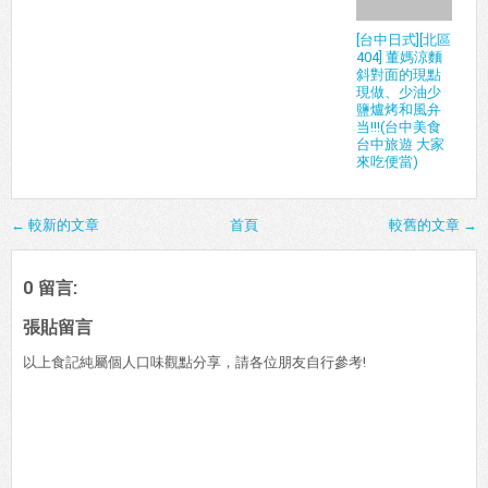
[台中日式][北區
404] 董媽涼麵
斜對面的現點
現做、少油少
鹽爐烤和風弁
当!!!(台中美食
台中旅遊 大家
來吃便當)
← 較新的文章
首頁
較舊的文章 →
0 留言:
張貼留言
以上食記純屬個人口味觀點分享，請各位朋友自行參考!