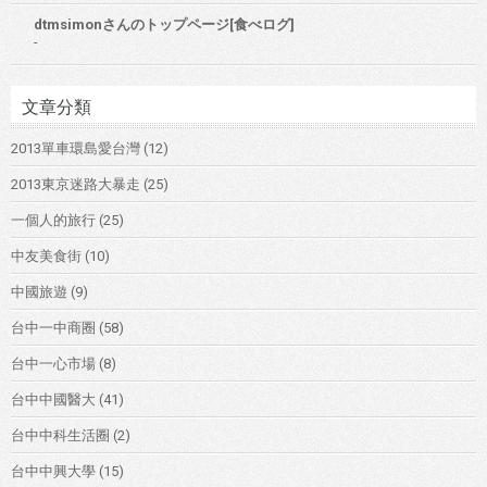
dtmsimonさんのトップページ[食べログ]
-
文章分類
2013單車環島愛台灣
(12)
2013東京迷路大暴走
(25)
一個人的旅行
(25)
中友美食街
(10)
中國旅遊
(9)
台中一中商圈
(58)
台中一心市場
(8)
台中中國醫大
(41)
台中中科生活圈
(2)
台中中興大學
(15)