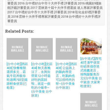
審委員 2016 台中禮好台中市十大伴手禮 評審委員 2016 桃園好棧旅
館評鑑評審委員 2017 雲林第十屆十大伴手禮選拔 達人專家評審委員
2017 台中禮好台中市十大伴手禮 評審委員 2018 彰化金好禮評審委
員 2018 雲林十大伴手禮專家評審委員 2018 台中禮好十大伴手禮評
審委員
Related Posts:
[台中港式][西屯
407] 逢甲便當
[台中小吃][西區
[台中小吃][北區
[台中小吃][西區
街碩果僅存港
403] 快餐種類
404] 秋天夜晚
403] 公益路上
式燒臘老店，
選擇多元，霸
涼了，永興街
的鵝肉專賣
燒鴨腿飯免百
氣牛筋丼飯你
營業12小時最
店，吃鵝肉也
元!(台中美食 台
吃過嗎?錦堂鐵
好吃的當歸
可以很時尚的
中旅遊 大家來
路輕食便當(已
鴨，就是一個
呀~(台中美食
吃便當)
歇業)
吃的小確幸~
台中旅遊)
(台中美食 台中
旅遊)