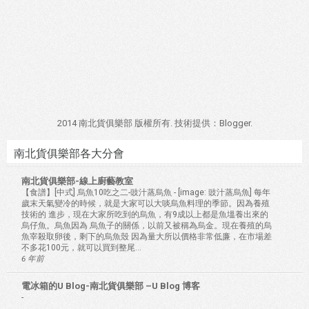
2014 南北貨俱樂部 版權所有. 技術提供：
Blogger
.
南北貨俱樂部各大分會
南北貨俱樂部-線上廚藝教室
【食譜】[中式] 烏魚10吃之二-豉汁蒸烏魚
-
[image: 豉汁蒸烏魚] 每年
歲末天氣變冷的時候，就是大家可以大啖烏魚料理的季節。因為養殖
技術的 進步，現在大家所吃到的烏魚，有9成以上都是魚塭養出來的
烏仔魚。烏魚因為 烏魚子的關係，以前又被稱為烏金。現在養殖的烏
魚宰殺取卵後，剩下的烏魚殼 因為量大所以價格非常低廉，在市場差
不多花100元，就可以買到整尾...
6 年前
電冰箱的U Blog-南北貨俱樂部 –U Blog 博客
-