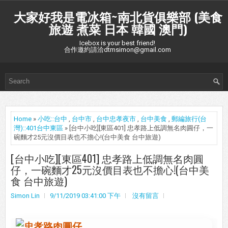
大家好我是電冰箱~南北貨俱樂部 (美食
旅遊 煮菜 日本 韓國 澳門)
Icebox is your best friend!
合作邀約請洽dtmsimon@gmail.com
Home
»
小吃::台中
,
台中市
,
台中忠孝夜市
,
台中美食
,
郵編旅行(台
灣)::401台中東區
» [台中小吃][東區401] 忠孝路上低調無名肉圓仔，一
碗麵才25元沒價目表也不擔心!(台中美食 台中旅遊)
[台中小吃][東區401] 忠孝路上低調無名肉圓
仔，一碗麵才25元沒價目表也不擔心!(台中美
食 台中旅遊)
Simon Lin
9/11/2019 03:41:00 下午
沒有留言