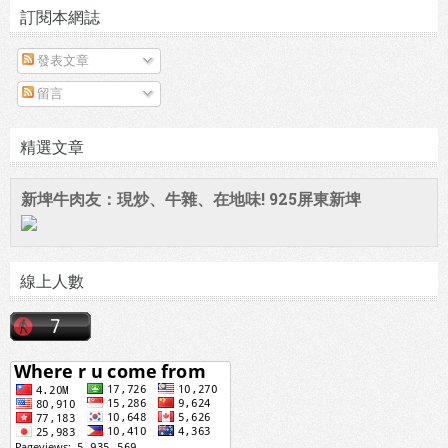
訂閱本網誌
發表文章
留言
精選文章
新埤牛肉友：現炒、牛雜、在地味! 925屏東新埤
線上人數