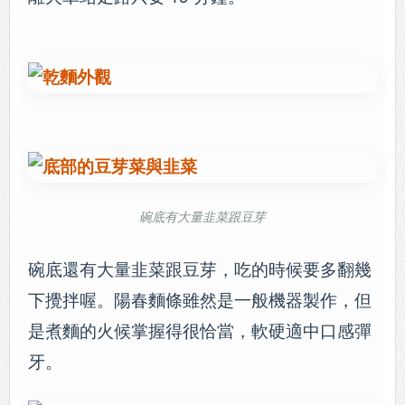
碗底有大量韭菜跟豆芽
碗底還有大量韭菜跟豆芽，吃的時候要多翻幾
下攪拌喔。陽春麵條雖然是一般機器製作，但
是煮麵的火候掌握得很恰當，軟硬適中口感彈
牙。