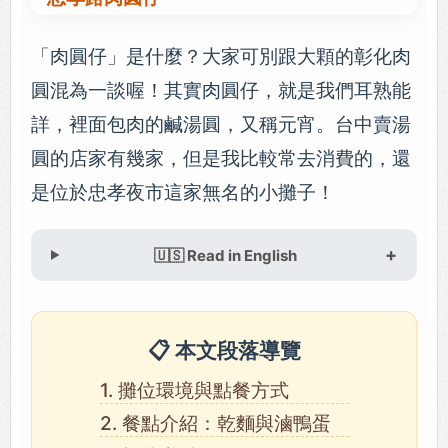
「肉圓仔」是什麼？大家可別跟大顆的彰化肉
圓混為一談喔！其實肉圓仔，就是我們耳熟能
詳，裡面包肉的鹹湯圓，又稱元宵。台中賣湯
圓的店家有幾家，但是我比較常去消費的，還
是位於忠孝夜市這家無名的小攤子！
🇺🇸 Read in English
📋 本文段落導覽
1. 攤位環境與點餐方式
2. 餐點介紹：乾麵與滷鴨蛋