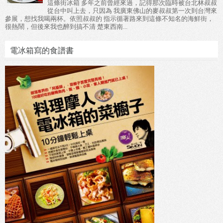
這條街冰箱 多年之前曾經來過，記得那次臨時被台北林叔叔
從台中叫上去，只因為 我廣東佛山的麥叔叔第一次到台灣來
參展，想找我喝兩杯。依照叔叔的 指示循著路來到這條不知名的海鮮街，
很熱鬧，但後來我也醉到搞不清 楚東西南...
電冰箱寫的食譜書