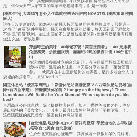
齊，其他同業爌肉的口味跟火候掌握 得比他們好的比比皆
是。但今天要帶大家來看的這家雖然也是李海，卻 是一家除...
[桃園住宿][大園337] 意外入住華航桃機過境旅館 NOVOTEL (桃園旅遊 桃園
飯店)
許多天沒更新網誌，因為冰箱前幾天按照慣例前往馬尼拉出差，只是這一
次 多了"參展"這件事要忙。幾天在會場忙碌的結果，每天回到家已經都差
不多 呈"彌留"狀態。加上出國前不知是落枕還是閃到?整個肩膀是痠痛難耐
無法 久坐，所以沒辦...
穿越時空的美味！40年老字號「萊茵堡西餐」：400元排餐
免服務費、炒飯無限續，滿滿昭和風的懷舊回憶 104台北中
山
在這個網美餐廳林立的台北街頭，有時候反而想找回那種記
憶中樸實、溫暖的老味道。今天要分享的這家 「萊茵堡西
餐」 ，就藏身在中山區伊通街的巷弄裡，是許多老台北人口
袋裡的私房名單。 🇺🇸 Read in E...
國道休息站「便當爭霸戰」！新營休息站圍牆便當 V.S 西螺休息站雙雄(垂
降+官方新東陽)，誰能擄獲你的胃？Hungry on the Highway? These
Lunchboxes Will Battle for Your Stomach!Which option do you like
best?
台灣高速公路休息站，除了提供旅客休憩、加油、購物等服務之外，也發
展出獨特的「美食文化」。其中，最具代表性的莫過於「圍牆便當」了。
這些隱藏版的庶民美食，通常位於休息站圍牆...
[台北海產/現炒][中山104] 清祥海產店-享受道地的古早味辦
桌菜(台北美食 台北旅遊)
位於台北東區的心臟地帶，其實藏著一條很熱鬧的海鮮街。