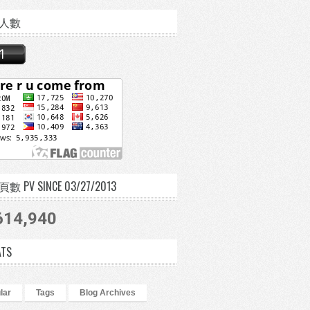
人數
 PV SINCE 03/27/2013
614,940
ATS
lar
Tags
Blog Archives