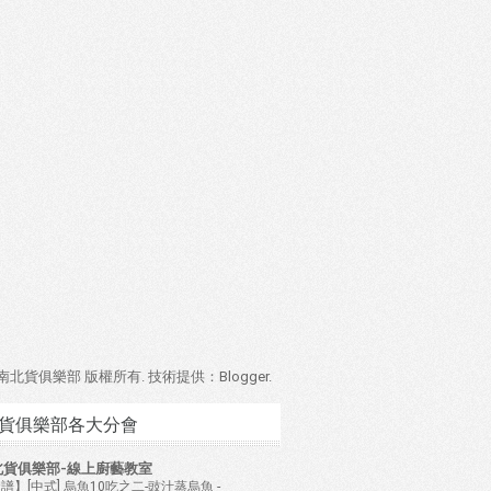
4 南北貨俱樂部 版權所有. 技術提供：
Blogger
.
貨俱樂部各大分會
北貨俱樂部-線上廚藝教室
譜】[中式] 烏魚10吃之二-豉汁蒸烏魚
-