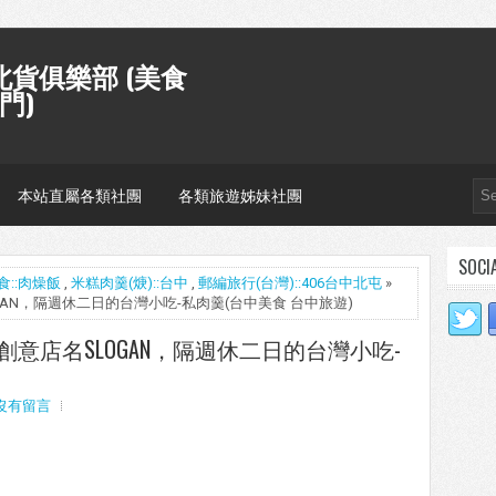
貨俱樂部 (美食
門)
本站直屬各類社團
各類旅遊姊妹社團
SOCI
食::肉燥飯
,
米糕肉羹(焿)::台中
,
郵編旅行(台灣)::406台中北屯
»
LOGAN，隔週休二日的台灣小吃-私肉羹(台中美食 台中旅遊)
英文創意店名SLOGAN，隔週休二日的台灣小吃-
沒有留言