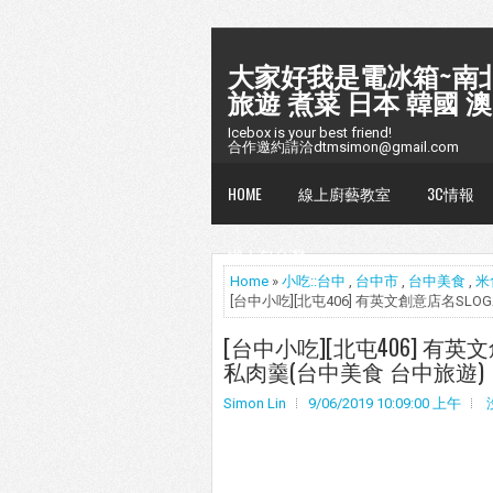
大家好我是電冰箱~南北
旅遊 煮菜 日本 韓國 澳
Icebox is your best friend!
合作邀約請洽dtmsimon@gmail.com
HOME
線上廚藝教室
3C情報
懶人包台灣
Home
»
小吃::台中
,
台中市
,
台中美食
,
米
[台中小吃][北屯406] 有英文創意店名S
[台中小吃][北屯406] 有
私肉羹(台中美食 台中旅遊)
Simon Lin
9/06/2019 10:09:00 上午