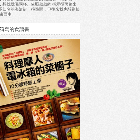
，想找我喝兩杯。依照叔叔的 指示循著路來
不知名的海鮮街，很熱鬧，但後來我也醉到搞
東西南...
箱寫的食譜書