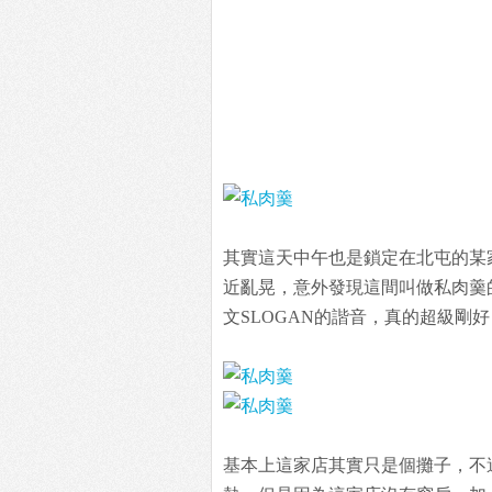
其實這天中午也是鎖定在北屯的某
近亂晃，意外發現這間叫做私肉羹
文SLOGAN的諧音，真的超級剛
基本上這家店其實只是個攤子，不