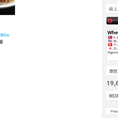
線上
IIRGx
喔
瀏覽頁數
19,
HIST
Popu