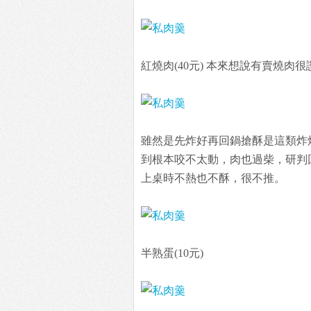
紅燒肉(40元) 本來想說有賣燒
雖然是先炸好再回鍋搶酥是這類炸
到根本咬不太動，肉也過柴，研判
上桌時不熱也不酥，很不推。
半熟蛋(10元)