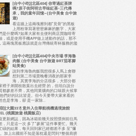
[台中小吃][北區404] 你寄過紅茶牌
嗎?原子街阿明古早味紅茶-三代傳
承，我的童年回憶~(台中美食 台中旅
遊)
看這牆上這兩塊擦到都"見骨"的黑板
上用粉筆寫著密密麻麻的數字，大家
們是什麼嗎?如果大家有去便利商店買咖啡寄
驗，或是使用手機APP做上述動作的話，那不
，這兩塊黑板應該就是台灣傳統寄杯服務的濫
[台中小吃][北區404]中央市場 李海魯
肉飯 (台中美食 台中旅遊 BRT茄苳腳
站美食)
說到李海魯肉飯我想很多人馬上會聯
想到第二市場賣晚餐消夜的那家李
海，其實李海的分店很多，大部分都
家裡子弟開枝散葉出去經營 的，但坦白說分
質都參差不齊，其他同業爌肉的口味跟火候掌
比他們好的比比皆是。但今天要帶大家來看的
也是李海，卻 是一家除...
宿][大園337] 意外入住華航桃機過境旅館
TEL (桃園旅遊 桃園飯店)
沒更新網誌，因為冰箱前幾天按照慣例前往馬
差，只是這一次 多了"參展"這件事要忙。幾天
忙碌的結果，每天回到家已經都差不多 呈"彌
態。加上出國前不知是落枕還是閃到?整個肩膀