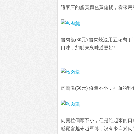
這家店的蛋黃顏色黃偏橘，看來用
魯肉飯(30元) 魯肉燥適用五花
口味，加點東泉味道更好!
肉羹湯(50元) 份量不小，裡面
肉羹粒個頭不小，但是吃起來的口
感覺會越來越單薄，沒有來自於肉