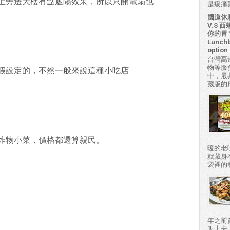
上旁邊大樓有點遮陽效果，所以只開電扇也
是痠痛難
國道休
V.S
你的胃？H
Lunchb
option 
台灣高
物等服
假設定的，不然一般來說這種小吃店
中，最
藏版的
炸物小菜，價格都還算親民。
暖的老
就藏身
袋裡的私房
年之前
叫上去