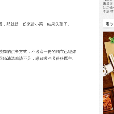
來參展
到這條
不清 楚
電冰
肉很讚，那就點一份來當小菜，結果失望了。
燒肉的供餐方式，不過這一份的麵衣已經炸
回鍋油溫應該不足，導致吸油吸得很厲害。