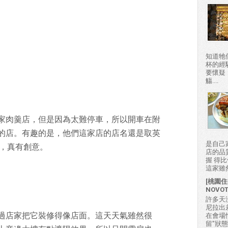
知道牠
杯的經
要懷疑
觴....
家肉羹店，但是因為太難停車，所以開車在附
的店。有趣的是，他們這家店的店名還是取英
是自己
好，真有創意。
店的品
握 得
這家雖然
[桃園住
NOVO
許多天
尼拉出
過店家把它裝修得像店面。這天天氣雖然很
在會場
留"狀