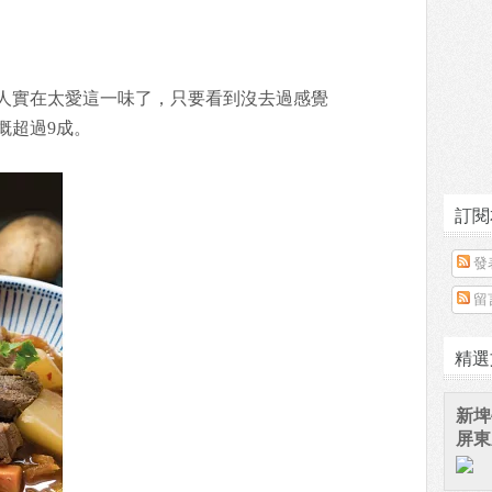
人實在太愛這一味了，只要看到沒去過感覺
概超過9成。
訂閱
發
留
精選
新埤
屏東