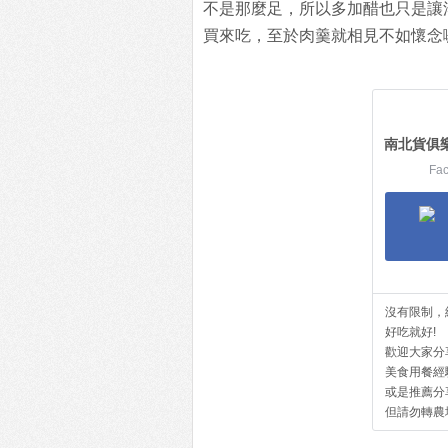
不是那麼足，所以多加醋也只是讓
買來吃，至於肉羹就相見不如懷念
南北貨俱
Fa
沒有限制，
好吃就好!
歡迎大家分
美食用餐經
或是推薦分
但請勿轉農