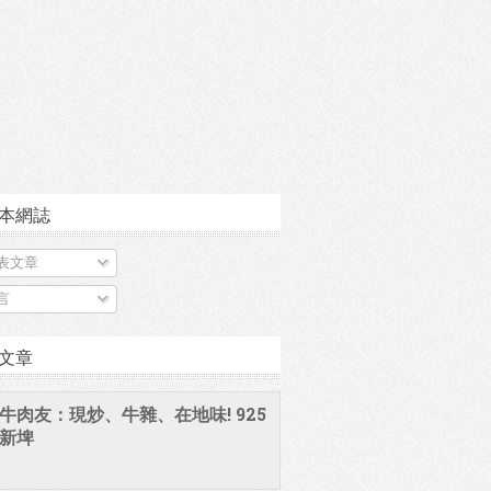
本網誌
表文章
言
文章
牛肉友：現炒、牛雜、在地味! 925
新埤