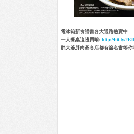
電冰箱新食譜書各大通路熱賣中
一人餐桌這邊買唷:
http://bit.ly/2E
胖大爺胖肉爺各店都有簽名書等你