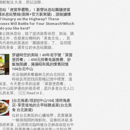
耐無法 久坐，所以沒辦...
息站「便當爭霸戰」！新營休息站圍牆便當
 西螺休息站雙雄(垂降+官方新東陽)，誰能擄獲
ungry on the Highway? These
oxes Will Battle for Your Stomach!Which
do you like best?
速公路休息站，除了提供旅客休憩、加油、購
務之外，也發展出獨特的「美食文化」。其
具代表性的莫過於「圍牆便當」了。 這些隱
庶民美食，通常位於休息站圍牆...
穿越時空的美味！40年老字號「萊茵
堡西餐」：400元排餐免服務費、炒
飯無限續，滿滿昭和風的懷舊回憶
104台北中山
在這個網美餐廳林立的台北街頭，有
時候反而想找回那種記憶中樸實、溫
味道。今天要分享的這家 「萊茵堡西餐」 ，
在中山區伊通街的巷弄裡，是許多老台北人口
名單。 🇺🇸 Read in E...
[台北海產/現炒][中山104] 清祥海產
店-享受道地的古早味辦桌菜(台北美
食 台北旅遊)
位於台北東區的心臟地帶，其實藏著
一條很熱鬧的海鮮街。這條街冰箱 多
曾經來過，記得那次臨時被台北林叔叔從台中
，只因為 我廣東佛山的麥叔叔第一次到台灣