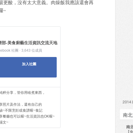
湯更酸，沒有太大意義。肉燥飯我應該還會再
囉~
樂部-美食廚藝生活資訊交流天地
cebook 社團 · 3,643 位成員
加入社團
純粹分享，管你用啥煮東西，
201
享照片及作法，還有自己的
驗~不限烹飪或食譜喔~食記
南北
享餐廳也可以喔~生活資訊也OK喔~
場文~
南
【食