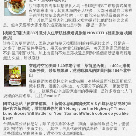
說到李海魯肉飯我想很多人馬上會聯想到第二市場賣晚餐消
夜的那家李 海，其實李海的分店很多，大部分都是自己家裡
子弟開枝散葉出去經營 的，但坦白說分店的品質都參差不
齊，其他同業爌肉的口味跟火候掌握 得比他們好的比比皆
是。但今天要帶大家來看的這家雖然也是李海，卻 是一家除...
[桃園住宿][大園337] 意外入住華航桃機過境旅館 NOVOTEL (桃園旅遊 桃園
飯店)
許多天沒更新網誌，因為冰箱前幾天按照慣例前往馬尼拉出差，只是這一
次 多了"參展"這件事要忙。幾天在會場忙碌的結果，每天回到家已經都差
不多 呈"彌留"狀態。加上出國前不知是落枕還是閃到?整個肩膀是痠痛難耐
無法 久坐，所以沒辦...
穿越時空的美味！40年老字號「萊茵堡西餐」：400元排餐
免服務費、炒飯無限續，滿滿昭和風的懷舊回憶 104台北中
山
在這個網美餐廳林立的台北街頭，有時候反而想找回那種記
憶中樸實、溫暖的老味道。今天要分享的這家 「萊茵堡西
餐」 ，就藏身在中山區伊通街的巷弄裡，是許多老台北人口
袋裡的私房名單。 🇺🇸 Read in E...
國道休息站「便當爭霸戰」！新營休息站圍牆便當 V.S 西螺休息站雙雄(垂
降+官方新東陽)，誰能擄獲你的胃？Hungry on the Highway? These
Lunchboxes Will Battle for Your Stomach!Which option do you like
best?
台灣高速公路休息站，除了提供旅客休憩、加油、購物等服務之外，也發
展出獨特的「美食文化」。其中，最具代表性的莫過於「圍牆便當」了。
這些隱藏版的庶民美食，通常位於休息站圍牆...