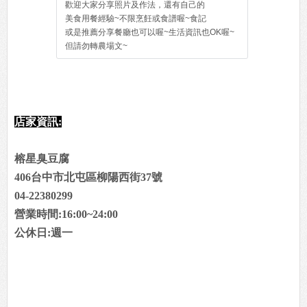
歡迎大家分享照片及作法，還有自己的
美食用餐經驗~不限烹飪或食譜喔~食記
或是推薦分享餐廳也可以喔~生活資訊也OK喔~
但請勿轉農場文~
店家資訊:
榕星臭豆腐
406台中市北屯區柳陽西街37號
04-22380299
營業時間:16:00~24:00
公休日:週一