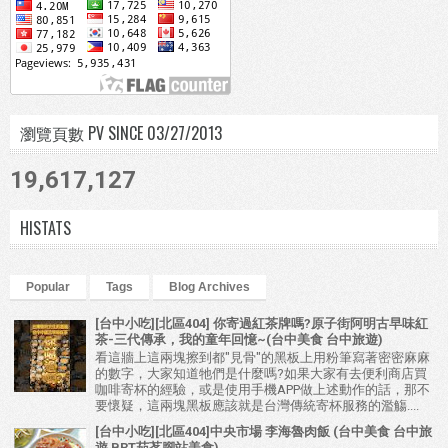
瀏覽頁數 PV SINCE 03/27/2013
19,617,127
HISTATS
Popular
Tags
Blog Archives
[台中小吃][北區404] 你寄過紅茶牌嗎?原子街阿明古早味紅
茶-三代傳承，我的童年回憶~(台中美食 台中旅遊)
看這牆上這兩塊擦到都"見骨"的黑板上用粉筆寫著密密麻麻
的數字，大家知道牠們是什麼嗎?如果大家有去便利商店買
咖啡寄杯的經驗，或是使用手機APP做上述動作的話，那不
要懷疑，這兩塊黑板應該就是台灣傳統寄杯服務的濫觴....
[台中小吃][北區404]中央市場 李海魯肉飯 (台中美食 台中旅
遊 BRT茄苳腳站美食)