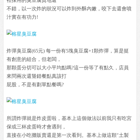
裡採用的臭豆腐質地還
不錯，以一次炸的狀況可以炸到外酥內嫩，咬下去還會噴
汁實在有功力!
炸彈臭豆腐(65元) 每一份有5塊臭豆腐+1顆炸彈，算是挺
有創意的組合，但老闆，
那顆蛋分切可以大小平均點嗎?這一份等了有點久，店員
來問兩次還聳錯餐點真該打
屁股，不是有劃單點餐嗎?
所謂炸彈就是炸皮蛋啦，基本上這個做法以前我只有吃宮
保或三杯皮蛋時才會遇到，
直接在小吃攤販賣還是第一次看到。基本上做這顆"土製