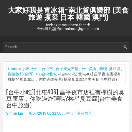
大家好我是電冰箱~南北貨俱樂部 (美食
旅遊 煮菜 日本 韓國 澳門)
Icebox is your best friend!
合作邀約請洽dtmsimon@gmail.com
Home
»
小吃::台中
,
台中市
,
台中東光市場
,
台中美食
,
料理::臭豆腐
,
郵編旅行(台灣)::406台中北屯
» [台中小吃][北屯406] 昌平夜市店裡有
棵樹的臭豆腐店，你吃過炸彈嗎?榕星臭豆腐(台中美食 台中旅遊)
[台中小吃][北屯406] 昌平夜市店裡有棵樹的臭
豆腐店，你吃過炸彈嗎?榕星臭豆腐(台中美食
台中旅遊)
Simon Lin
9/07/2019 06:32:00 上午
沒有留言