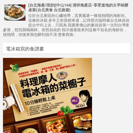
[台北海產/現炒][中山104] 清祥海產店-享受道地的古早味辦
桌菜(台北美食 台北旅遊)
位於台北東區的心臟地帶，其實藏著一條很熱鬧的海鮮街。
這條街冰箱 多年之前曾經來過，記得那次臨時被台北林叔叔
從台中叫上去，只因為 我廣東佛山的麥叔叔第一次到台灣來
參展，想找我喝兩杯。依照叔叔的 指示循著路來到這條不知名的海鮮街，
很熱鬧，但後來我也醉到搞不清 楚東西南...
電冰箱寫的食譜書