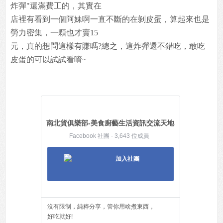
炸彈"還滿費工的，其實在
店裡有看到一個阿妹啊一直不斷的在剝皮蛋，算起來也是
勞力密集，一顆也才賣15
元，真的想問這樣有賺嗎?總之，這炸彈還不錯吃，敢吃
皮蛋的可以試試看唷~
南北貨俱樂部-美食廚藝生活資訊交流天地
Facebook 社團 · 3,643 位成員
加入社團
沒有限制，純粹分享，管你用啥煮東西，
好吃就好!