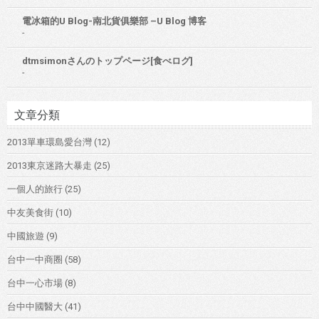
電冰箱的U Blog-南北貨俱樂部 –U Blog 博客
-
dtmsimonさんのトップページ[食べログ]
-
文章分類
2013單車環島愛台灣
(12)
2013東京迷路大暴走
(25)
一個人的旅行
(25)
中友美食街
(10)
中國旅遊
(9)
台中一中商圈
(58)
台中一心市場
(8)
台中中國醫大
(41)