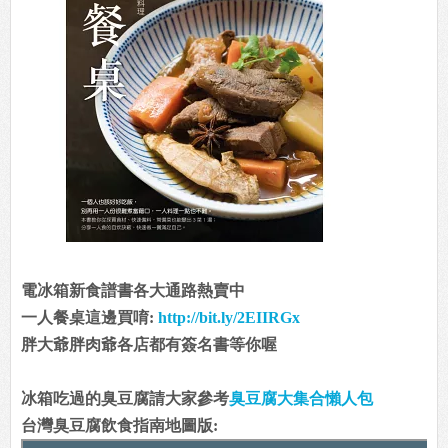
電冰箱新食譜書各大通路熱賣中
一人餐桌這邊買唷:
http://bit.ly/2EIIRGx
胖大爺胖肉爺各店都有簽名書等你喔
冰箱吃過的臭豆腐請大家參考
臭豆腐大集合懶人包
台灣臭豆腐飲食指南地圖版: