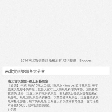
2014 南北貨俱樂部 版權所有. 技術提供：
Blogger
.
南北貨俱樂部各大分會
南北貨俱樂部-線上廚藝教室
【食譜】[中式] 烏魚10吃之二-豉汁蒸烏魚
-
[image: 豉汁蒸烏魚] 每年
歲末天氣變冷的時候，就是大家可以大啖烏魚料理的季節。因為養殖
技術的 進步，現在大家所吃到的烏魚，有9成以上都是魚塭養出來的
烏仔魚。烏魚因為 烏魚子的關係，以前又被稱為烏金。現在養殖的烏
魚宰殺取卵後，剩下的烏魚殼 因為量大所以價格非常低廉，在市場差
不多花100元，就可以買到整尾...
6 年前