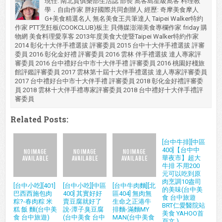
現任: 南北貨俱樂部生活誌 部長 窩客島星級窩客 料理教
學．自由作家 胖好國際共同創辦人 經歷: 奇摩美食摩人
G+美食精選名人 無名美食王共筆達人 Taipei Walker特約
作家 PTT烹飪板(COOKCLUB)板主 貝傳媒澎湖美食專欄作家 friday 購
物網 美食料理愛享客 2013年度美食大使暨Taipei Walker特約作家
2014 彰化十大伴手禮選拔 評審委員 2015 台中十大伴手禮選拔 評審
委員 2016 彰化金好禮 評審委員 2016 雲林 伴手禮選拔 達人專家評
審委員 2016 台中禮好台中市十大伴手禮 評審委員 2016 桃園好棧旅
館評鑑評審委員 2017 雲林第十屆十大伴手禮選拔 達人專家評審委員
2017 台中禮好台中市十大伴手禮 評審委員 2018 彰化金好禮評審委
員 2018 雲林十大伴手禮專家評審委員 2018 台中禮好十大伴手禮評
審委員
Related Posts:
[台中牛排][中區
400]【台中中
華夜市】超大
牛排 不用200
元可以吃到原
肉烹調10盎司
[台中小吃][401]
[台中小吃][中區
[台中牛肉麵][北
的美味(台中美
巴西西施包肉
400] 其實好好
區404] 無肉無
食 台中旅遊
粽?-春肉粽 米
賣豆腐就好了
生命之正港牛
BRT仁愛醫院站
糕 飯 麵(台中美
說-潭子臭豆腐
排麵-滿麵MY
美食 YAHOO首
食 台中旅遊)
(台中美食 台中
MAN(台中美食
頁文 )