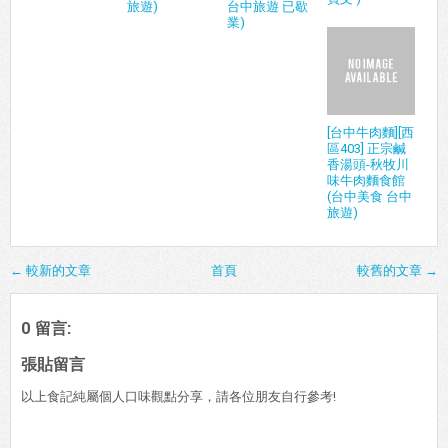
旅遊)
台中旅遊 已歇
業)
[台中牛肉麵][西
區403] 正宗鹹
香湯頭-秋牧川
味牛肉麵食館
(台中美食 台中
旅遊)
← 較新的文章
首頁
較舊的文章 →
0 留言:
張貼留言
以上食記純屬個人口味觀點分享，請各位朋友自行參考!