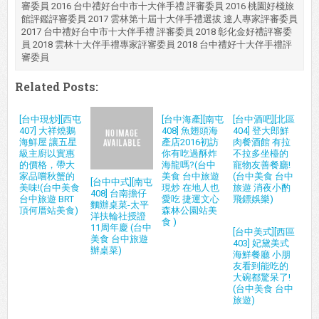
審委員 2016 台中禮好台中市十大伴手禮 評審委員 2016 桃園好棧旅
館評鑑評審委員 2017 雲林第十屆十大伴手禮選拔 達人專家評審委員
2017 台中禮好台中市十大伴手禮 評審委員 2018 彰化金好禮評審委
員 2018 雲林十大伴手禮專家評審委員 2018 台中禮好十大伴手禮評
審委員
Related Posts:
[台中現炒][西屯
[台中海產][南屯
[台中酒吧][北區
407] 大祥燒鵝
408] 魚翅頭海
404] 登大郎鮮
海鮮屋 讓五星
產店2016初訪
肉餐酒館 有拉
級主廚以實惠
你有吃過酥炸
不拉多坐檯的
的價格，帶大
海龍嗎?(台中
寵物友善餐廳!
家品嚐秋蟹的
美食 台中旅遊
(台中美食 台中
[台中中式][南屯
美味!(台中美食
現炒 在地人也
旅遊 消夜小酌
408] 台南擔仔
台中旅遊 BRT
愛吃 捷運文心
飛鏢娛樂)
麵辦桌菜-太平
頂何厝站美食)
森林公園站美
洋扶輪社授證
食 )
11周年慶 (台中
[台中美式][西區
美食 台中旅遊
403] 妃黛美式
辦桌菜)
海鮮餐廳 小朋
友看到能吃的
大碗都驚呆了!
(台中美食 台中
旅遊)