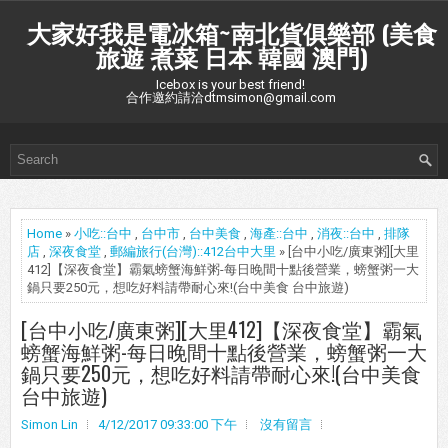
大家好我是電冰箱~南北貨俱樂部 (美食
旅遊 煮菜 日本 韓國 澳門)
Icebox is your best friend!
合作邀約請洽dtmsimon@gmail.com
Home
»
小吃::台中
,
台中市
,
台中美食
,
海產::台中
,
消夜::台中
,
排隊
店
,
深夜食堂
,
郵編旅行(台灣)::412台中大里
» [台中小吃/廣東粥][大里
412]【深夜食堂】霸氣螃蟹海鮮粥-每日晚間十點後營業，螃蟹粥一大
鍋只要250元，想吃好料請帶耐心來!(台中美食 台中旅遊)
[台中小吃/廣東粥][大里412]【深夜食堂】霸氣
螃蟹海鮮粥-每日晚間十點後營業，螃蟹粥一大
鍋只要250元，想吃好料請帶耐心來!(台中美食
台中旅遊)
Simon Lin
4/12/2017 09:33:00 下午
沒有留言