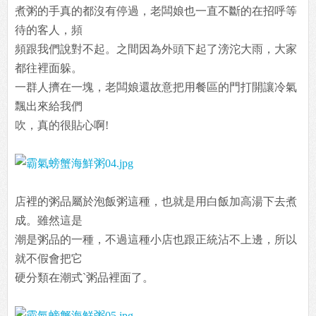
煮粥的手真的都沒有停過，老闆娘也一直不斷的在招呼等
待的客人，頻
頻跟我們說對不起。之間因為外頭下起了滂沱大雨，大家
都往裡面躲。
一群人擠在一塊，老闆娘還故意把用餐區的門打開讓冷氣
飄出來給我們
吹，真的很貼心啊!
店裡的粥品屬於泡飯粥這種，也就是用白飯加高湯下去煮
成。雖然這是
潮是粥品的一種，不過這種小店也跟正統沾不上邊，所以
就不假會把它
硬分類在潮式ˋ粥品裡面了。