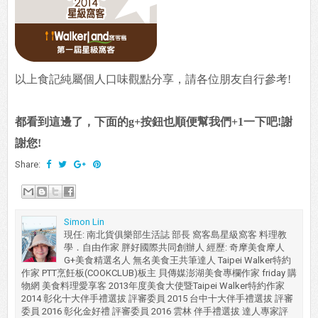
以上食記純屬個人口味觀點分享，請各位朋友自行參考!
都看到這邊了，下面的g+按鈕也順便幫我們+1一下吧!謝
謝您!
Share:
Simon Lin
現任: 南北貨俱樂部生活誌 部長 窩客島星級窩客 料理教
學．自由作家 胖好國際共同創辦人 經歷: 奇摩美食摩人
G+美食精選名人 無名美食王共筆達人 Taipei Walker特約
作家 PTT烹飪板(COOKCLUB)板主 貝傳媒澎湖美食專欄作家 friday 購
物網 美食料理愛享客 2013年度美食大使暨Taipei Walker特約作家
2014 彰化十大伴手禮選拔 評審委員 2015 台中十大伴手禮選拔 評審
委員 2016 彰化金好禮 評審委員 2016 雲林 伴手禮選拔 達人專家評