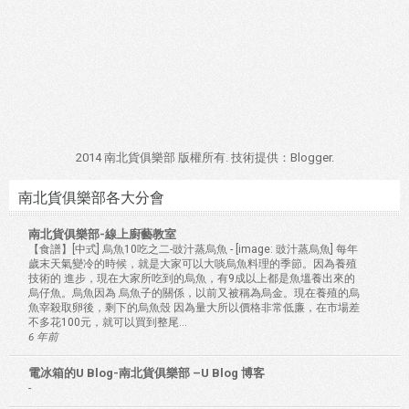
2014 南北貨俱樂部 版權所有. 技術提供：
Blogger
.
南北貨俱樂部各大分會
南北貨俱樂部-線上廚藝教室
【食譜】[中式] 烏魚10吃之二-豉汁蒸烏魚
-
[image: 豉汁蒸烏魚] 每年
歲末天氣變冷的時候，就是大家可以大啖烏魚料理的季節。因為養殖
技術的 進步，現在大家所吃到的烏魚，有9成以上都是魚塭養出來的
烏仔魚。烏魚因為 烏魚子的關係，以前又被稱為烏金。現在養殖的烏
魚宰殺取卵後，剩下的烏魚殼 因為量大所以價格非常低廉，在市場差
不多花100元，就可以買到整尾...
6 年前
電冰箱的U Blog-南北貨俱樂部 –U Blog 博客
-