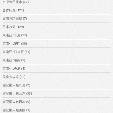
台中逢甲夜市
(27)
合作紀錄
(122)
媒體專訪紀錄
(7)
日本旅遊
(129)
東南亞::印尼
(13)
東南亞::澳門
(30)
東南亞::菲律賓
(51)
東南亞::越南
(1)
東南亞::香港
(4)
美食大攻略
(18)
遊記懶人包印尼
(2)
遊記懶人包台灣
(33)
遊記懶人包日本
(9)
遊記懶人包美國
(1)