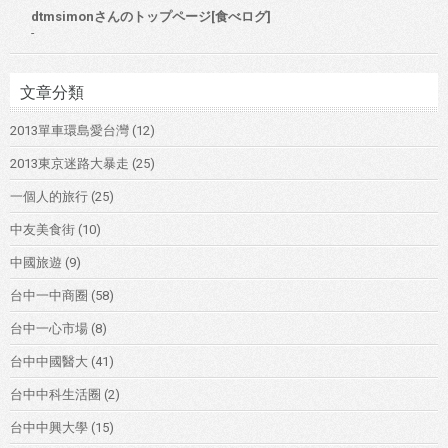
dtmsimonさんのトップページ[食べログ]
-
文章分類
2013單車環島愛台灣
(12)
2013東京迷路大暴走
(25)
一個人的旅行
(25)
中友美食街
(10)
中國旅遊
(9)
台中一中商圈
(58)
台中一心市場
(8)
台中中國醫大
(41)
台中中科生活圈
(2)
台中中興大學
(15)