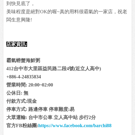
到快見底了，
美味程度是絕對OK的喔~真的用料很霸氣的一家店，祝老
闆生意興隆!
店家資訊:
霸氣螃蟹海鮮粥
412台中市大里區益民路二段4號(近立人高中)
+886-4-24835834
營業時間: 20:00~02:00
公休日: 無
付款方式:現金
停車方式: 路邊停車 停車難度:易
大眾運輸: 台中市公車 立人高中站 步行2分
官方FB粉絲團:
https://www.facebook.com/barchi88