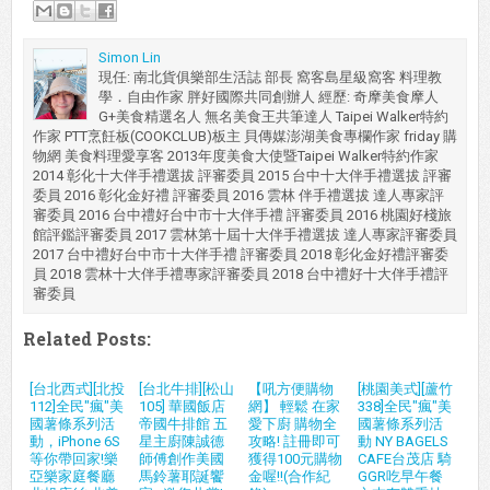
Simon Lin
現任: 南北貨俱樂部生活誌 部長 窩客島星級窩客 料理教
學．自由作家 胖好國際共同創辦人 經歷: 奇摩美食摩人
G+美食精選名人 無名美食王共筆達人 Taipei Walker特約
作家 PTT烹飪板(COOKCLUB)板主 貝傳媒澎湖美食專欄作家 friday 購
物網 美食料理愛享客 2013年度美食大使暨Taipei Walker特約作家
2014 彰化十大伴手禮選拔 評審委員 2015 台中十大伴手禮選拔 評審
委員 2016 彰化金好禮 評審委員 2016 雲林 伴手禮選拔 達人專家評
審委員 2016 台中禮好台中市十大伴手禮 評審委員 2016 桃園好棧旅
館評鑑評審委員 2017 雲林第十屆十大伴手禮選拔 達人專家評審委員
2017 台中禮好台中市十大伴手禮 評審委員 2018 彰化金好禮評審委
員 2018 雲林十大伴手禮專家評審委員 2018 台中禮好十大伴手禮評
審委員
Related Posts:
[台北西式][北投
[台北牛排][松山
【吼方便購物
[桃園美式][蘆竹
112]全民"瘋"美
105] 華國飯店
網】 輕鬆 在家
338]全民"瘋"美
國薯條系列活
帝國牛排館 五
愛下廚 購物全
國薯條系列活
動，iPhone 6S
星主廚陳誠德
攻略! 註冊即可
動 NY BAGELS
等你帶回家!樂
師傅創作美國
獲得100元購物
CAFE台茂店 騎
亞樂家庭餐廳
馬鈴薯耶誕饗
金喔!!(合作紀
GGR吃早午餐