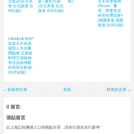
北投店(台北美
宴~邀您共賞!
錄)
文末有雙重抽
食 台北旅遊 合
(台北美食 台北
iPhone、餐
作紀錄)
旅遊 合作紀錄)
券、限量馬克
杯等你帶回家!!
(桃園美食 桃園
旅遊 合作紀錄)
CANADA BEEF
加拿大牛肉浪
漫情人牛排餐
體驗會 五星級
料理亞洲廚神
李佳其師傅教
你簡單在家做!
(合作紀錄)
← 較新的文章
首頁
較舊的文章 →
0 留言:
張貼留言
以上食記純屬個人口味觀點分享，請各位朋友自行參考!