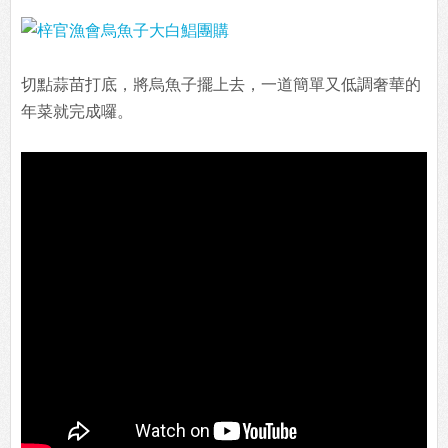
切點蒜苗打底，將烏魚子擺上去，一道簡單又低調奢華的
年菜就完成囉。