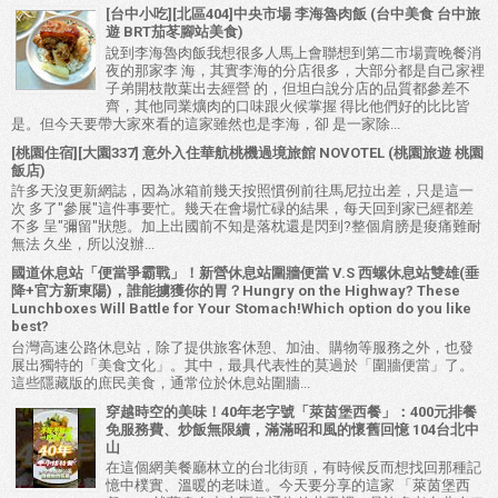
[台中小吃][北區404]中央市場 李海魯肉飯 (台中美食 台中旅
遊 BRT茄苳腳站美食)
說到李海魯肉飯我想很多人馬上會聯想到第二市場賣晚餐消
夜的那家李 海，其實李海的分店很多，大部分都是自己家裡
子弟開枝散葉出去經營 的，但坦白說分店的品質都參差不
齊，其他同業爌肉的口味跟火候掌握 得比他們好的比比皆
是。但今天要帶大家來看的這家雖然也是李海，卻 是一家除...
[桃園住宿][大園337] 意外入住華航桃機過境旅館 NOVOTEL (桃園旅遊 桃園
飯店)
許多天沒更新網誌，因為冰箱前幾天按照慣例前往馬尼拉出差，只是這一
次 多了"參展"這件事要忙。幾天在會場忙碌的結果，每天回到家已經都差
不多 呈"彌留"狀態。加上出國前不知是落枕還是閃到?整個肩膀是痠痛難耐
無法 久坐，所以沒辦...
國道休息站「便當爭霸戰」！新營休息站圍牆便當 V.S 西螺休息站雙雄(垂
降+官方新東陽)，誰能擄獲你的胃？Hungry on the Highway? These
Lunchboxes Will Battle for Your Stomach!Which option do you like
best?
台灣高速公路休息站，除了提供旅客休憩、加油、購物等服務之外，也發
展出獨特的「美食文化」。其中，最具代表性的莫過於「圍牆便當」了。
這些隱藏版的庶民美食，通常位於休息站圍牆...
穿越時空的美味！40年老字號「萊茵堡西餐」：400元排餐
免服務費、炒飯無限續，滿滿昭和風的懷舊回憶 104台北中
山
在這個網美餐廳林立的台北街頭，有時候反而想找回那種記
憶中樸實、溫暖的老味道。今天要分享的這家 「萊茵堡西