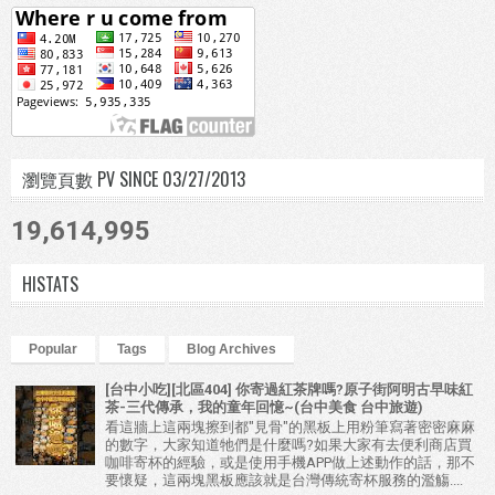
瀏覽頁數 PV SINCE 03/27/2013
19,614,995
HISTATS
Popular
Tags
Blog Archives
[台中小吃][北區404] 你寄過紅茶牌嗎?原子街阿明古早味紅
茶-三代傳承，我的童年回憶~(台中美食 台中旅遊)
看這牆上這兩塊擦到都"見骨"的黑板上用粉筆寫著密密麻麻
的數字，大家知道牠們是什麼嗎?如果大家有去便利商店買
咖啡寄杯的經驗，或是使用手機APP做上述動作的話，那不
要懷疑，這兩塊黑板應該就是台灣傳統寄杯服務的濫觴....