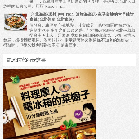
餐」 ，就藏身在中山區伊通街的巷弄裡，是許多老台北人口
袋裡的私房名單。 🇺🇸 Read in E...
[台北海產/現炒][中山104] 清祥海產店-享受道地的古早味辦
桌菜(台北美食 台北旅遊)
位於台北東區的心臟地帶，其實藏著一條很熱鬧的海鮮街。
這條街冰箱 多年之前曾經來過，記得那次臨時被台北林叔叔
從台中叫上去，只因為 我廣東佛山的麥叔叔第一次到台灣來
參展，想找我喝兩杯。依照叔叔的 指示循著路來到這條不知名的海鮮街，
很熱鬧，但後來我也醉到搞不清 楚東西南...
電冰箱寫的食譜書