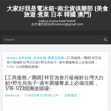
大家好我是電冰箱~南北貨俱樂部 (美食
旅遊 煮菜 日本 韓國 澳門)
Icebox is your best friend!
合作邀約請洽dtmsimon@gmail.com
Home
»
合作紀錄
,
合作紀錄::農產品推廣
» [工商服務／團購] 梓官漁
會斤級極鮮台灣大白鯧+野生烏魚子~過年圍爐餐桌上必備佳餚，
1/16~1/23開團搶購囉~
[工商服務／團購] 梓官漁會斤級極鮮台灣大白
鯧+野生烏魚子~過年圍爐餐桌上必備佳餚，
1/16~1/23開團搶購囉~
Simon Lin
1/16/2018 12:00:00 上午
沒有留言