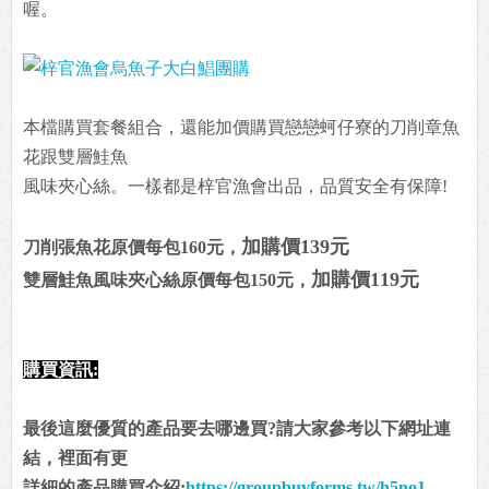
喔。
本檔購買套餐組合，還能加價購買戀戀蚵仔寮的刀削章魚
花跟雙層鮭魚
風味夾心絲。一樣都是梓官漁會出品，品質安全有保障!
加購價139元
刀削張魚花原價每包160元，
加購價119元
雙層鮭魚風味夾心絲原價每包150元，
購買資訊:
最後這麼優質的產品要去哪邊買?請大家參考以下網址連
結，裡面有更
詳細的產品購買介紹:
https://groupbuyforms.tw/h5no1