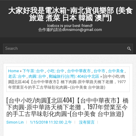
大家好我是電冰箱~南北貨俱樂部 (美食
旅遊 煮菜 日本 韓國 澳門)
Icebox is your best friend!
合作邀約請洽dtmsimon@gmail.com
Home
»
下午茶::台中
,
小吃::台中
,
台中中華夜市
,
台中市
,
台中美食
,
老店::台中
,
肉圓::台中
,
郵編旅行(台灣)::404台中北區
» [台中小吃/肉
圓][北區404]【台中中華夜市】橋下肉圓-原中華路天橋下老攤，1977
年營業至今的手工古早味彰化肉圓~(台中美食 台中旅遊)
[台中小吃/肉圓][北區404]【台中中華夜市】橋
下肉圓-原中華路天橋下老攤，1977年營業至今
的手工古早味彰化肉圓~(台中美食 台中旅遊)
Simon Lin
1/15/2018 11:32:00 上午
沒有留言