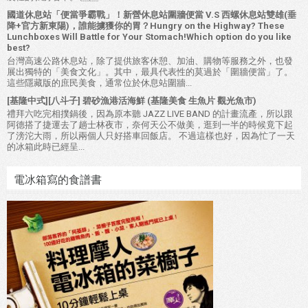
國道休息站「便當爭霸戰」！新營休息站圍牆便當 V.S 西螺休息站雙雄(垂
降+官方新東陽)，誰能擄獲你的胃？Hungry on the Highway? These
Lunchboxes Will Battle for Your Stomach!Which option do you like
best?
台灣高速公路休息站，除了提供旅客休憩、加油、購物等服務之外，也發
展出獨特的「美食文化」。其中，最具代表性的莫過於「圍牆便當」了。
這些隱藏版的庶民美食，通常位於休息站圍牆...
[基隆中式][八斗子] 碧砂漁港活海鮮 (基隆美食 生魚片 觀光魚市)
禮拜六吃完相撲鍋後，因為原本聽 JAZZ LIVE BAND 的計畫流產，所以跟
阿德搭了捷運去了趟士林夜市，奈何天公不做美，逛到一半的時候竟下起
了滂沱大雨，所以兩個人只好搭車回飯店。 不過這樣也好，因為忙了一天
的冰箱此時已經呈...
電冰箱寫的食譜書