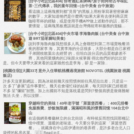
[台中小吃][北區404] 你寄過紅茶牌嗎?原子街阿明古早味紅
茶-三代傳承，我的童年回憶~(台中美食 台中旅遊)
看這牆上這兩塊擦到都"見骨"的黑板上用粉筆寫著密密麻麻
的數字，大家知道牠們是什麼嗎?如果大家有去便利商店買
咖啡寄杯的經驗，或是使用手機APP做上述動作的話，那不
要懷疑，這兩塊黑板應該就是台灣傳統寄杯服務的濫觴....
[台中小吃][北區404]中央市場 李海魯肉飯 (台中美食 台中旅
遊 BRT茄苳腳站美食)
說到李海魯肉飯我想很多人馬上會聯想到第二市場賣晚餐消
夜的那家李 海，其實李海的分店很多，大部分都是自己家裡
子弟開枝散葉出去經營 的，但坦白說分店的品質都參差不
齊，其他同業爌肉的口味跟火候掌握 得比他們好的比比皆
是。但今天要帶大家來看的這家雖然也是李海，卻 是一家除...
[桃園住宿][大園337] 意外入住華航桃機過境旅館 NOVOTEL (桃園旅遊 桃園
飯店)
許多天沒更新網誌，因為冰箱前幾天按照慣例前往馬尼拉出差，只是這一
次 多了"參展"這件事要忙。幾天在會場忙碌的結果，每天回到家已經都差
不多 呈"彌留"狀態。加上出國前不知是落枕還是閃到?整個肩膀是痠痛難耐
無法 久坐，所以沒辦...
穿越時空的美味！40年老字號「萊茵堡西餐」：400元排餐
免服務費、炒飯無限續，滿滿昭和風的懷舊回憶 104台北中
山
在這個網美餐廳林立的台北街頭，有時候反而想找回那種記
憶中樸實、溫暖的老味道。今天要分享的這家 「萊茵堡西
餐」 ，就藏身在中山區伊通街的巷弄裡，是許多老台北人口
袋裡的私房名單。 🇺🇸 Read in E...