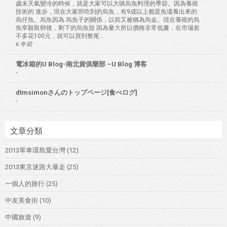
歲末天氣變冷的時候，就是大家可以大啖烏魚料理的季節。因為養殖
技術的 進步，現在大家所吃到的烏魚，有9成以上都是魚塭養出來的
烏仔魚。烏魚因為 烏魚子的關係，以前又被稱為烏金。現在養殖的烏
魚宰殺取卵後，剩下的烏魚殼 因為量大所以價格非常低廉，在市場差
不多花100元，就可以買到整尾...
6 年前
電冰箱的U Blog-南北貨俱樂部 –U Blog 博客
-
dtmsimonさんのトップページ[食べログ]
-
文章分類
2013單車環島愛台灣
(12)
2013東京迷路大暴走
(25)
一個人的旅行
(25)
中友美食街
(10)
中國旅遊
(9)