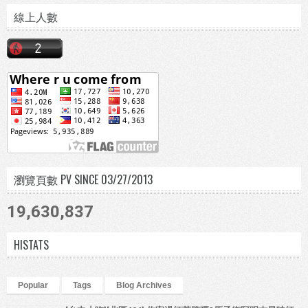
線上人數
瀏覽頁數 PV SINCE 03/27/2013
19,630,837
HISTATS
Popular
Tags
Blog Archives