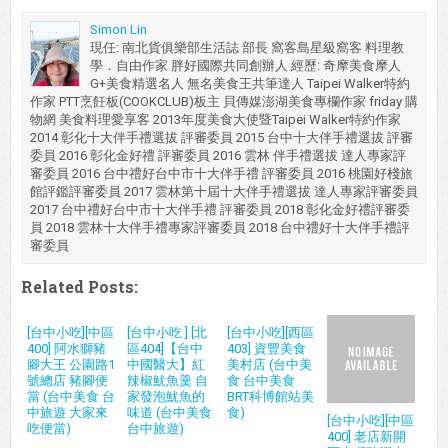
Simon Lin
現任: 南北貨俱樂部生活誌 部長 窩客島星級窩客 料理教
學．自由作家 胖好國際共同創辦人 經歷: 奇摩美食摩人
G+美食精選名人 無名美食王共筆達人 Taipei Walker特約
作家 PTT烹飪板(COOKCLUB)板主 貝傳媒澎湖美食專欄作家 friday 購
物網 美食料理愛享客 2013年度美食大使暨Taipei Walker特約作家
2014 彰化十大伴手禮選拔 評審委員 2015 台中十大伴手禮選拔 評審
委員 2016 彰化金好禮 評審委員 2016 雲林 伴手禮選拔 達人專家評
審委員 2016 台中禮好台中市十大伴手禮 評審委員 2016 桃園好棧旅
館評鑑評審委員 2017 雲林第十屆十大伴手禮選拔 達人專家評審委員
2017 台中禮好台中市十大伴手禮 評審委員 2018 彰化金好禮評審委
員 2018 雲林十大伴手禮專家評審委員 2018 台中禮好十大伴手禮評
審委員
Related Posts:
[台中小吃][中區
[台中小吃 ] [北
[台中小吃][西區
400] 阿水獅豬
區404]【台中
403] 資豐美食
腳大王 公園路1
中國醫大】紅
美村店 (台中美
號總店 豬腳便
辣椒魷魚羹 自
食 台中美食
當 (台中美食 台
家發泡魷魚的
BRT科博館站美
中旅遊 大家來
味道 (台中美食
食)
[台中小吃][中區
吃便當)
台中旅遊)
400] 老店新開