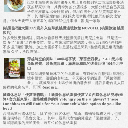
說到李海魯肉飯我想很多人馬上會聯想到第二市場賣晚餐消
夜的那家李 海，其實李海的分店很多，大部分都是自己家裡
子弟開枝散葉出去經營 的，但坦白說分店的品質都參差不
齊，其他同業爌肉的口味跟火候掌握 得比他們好的比比皆
是。但今天要帶大家來看的這家雖然也是李海，卻 是一家除...
[桃園住宿][大園337] 意外入住華航桃機過境旅館 NOVOTEL (桃園旅遊 桃園
飯店)
許多天沒更新網誌，因為冰箱前幾天按照慣例前往馬尼拉出差，只是這一
次 多了"參展"這件事要忙。幾天在會場忙碌的結果，每天回到家已經都差
不多 呈"彌留"狀態。加上出國前不知是落枕還是閃到?整個肩膀是痠痛難耐
無法 久坐，所以沒辦...
穿越時空的美味！40年老字號「萊茵堡西餐」：400元排餐
免服務費、炒飯無限續，滿滿昭和風的懷舊回憶 104台北中
山
在這個網美餐廳林立的台北街頭，有時候反而想找回那種記
憶中樸實、溫暖的老味道。今天要分享的這家 「萊茵堡西
餐」 ，就藏身在中山區伊通街的巷弄裡，是許多老台北人口
袋裡的私房名單。 🇺🇸 Read in E...
國道休息站「便當爭霸戰」！新營休息站圍牆便當 V.S 西螺休息站雙雄(垂
降+官方新東陽)，誰能擄獲你的胃？Hungry on the Highway? These
Lunchboxes Will Battle for Your Stomach!Which option do you like
best?
台灣高速公路休息站，除了提供旅客休憩、加油、購物等服務之外，也發
展出獨特的「美食文化」。其中，最具代表性的莫過於「圍牆便當」了。
這些隱藏版的庶民美食，通常位於休息站圍牆...