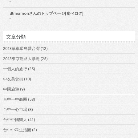
-
dtmsimonさんのトップページ[食べログ]
-
文章分類
2013單車環島愛台灣
(12)
2013東京迷路大暴走
(25)
一個人的旅行
(25)
中友美食街
(10)
中國旅遊
(9)
台中一中商圈
(58)
台中一心市場
(8)
台中中國醫大
(41)
台中中科生活圈
(2)