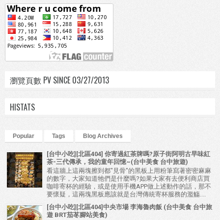
瀏覽頁數 PV SINCE 03/27/2013
HISTATS
Popular
Tags
Blog Archives
[台中小吃][北區404] 你寄過紅茶牌嗎?原子街阿明古早味紅
茶-三代傳承，我的童年回憶~(台中美食 台中旅遊)
看這牆上這兩塊擦到都"見骨"的黑板上用粉筆寫著密密麻麻
的數字，大家知道牠們是什麼嗎?如果大家有去便利商店買
咖啡寄杯的經驗，或是使用手機APP做上述動作的話，那不
要懷疑，這兩塊黑板應該就是台灣傳統寄杯服務的濫觴....
[台中小吃][北區404]中央市場 李海魯肉飯 (台中美食 台中旅
遊 BRT茄苳腳站美食)