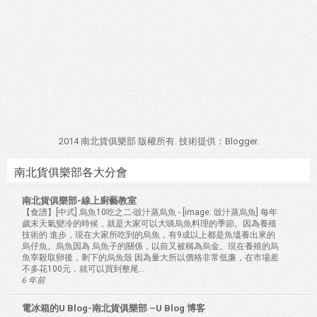
2014 南北貨俱樂部 版權所有. 技術提供：
Blogger
.
南北貨俱樂部各大分會
南北貨俱樂部-線上廚藝教室
【食譜】[中式] 烏魚10吃之二-豉汁蒸烏魚
-
[image: 豉汁蒸烏魚] 每年
歲末天氣變冷的時候，就是大家可以大啖烏魚料理的季節。因為養殖
技術的 進步，現在大家所吃到的烏魚，有9成以上都是魚塭養出來的
烏仔魚。烏魚因為 烏魚子的關係，以前又被稱為烏金。現在養殖的烏
魚宰殺取卵後，剩下的烏魚殼 因為量大所以價格非常低廉，在市場差
不多花100元，就可以買到整尾...
6 年前
電冰箱的U Blog-南北貨俱樂部 –U Blog 博客