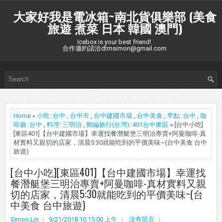
大家好我是電冰箱~南北貨俱樂部 (美食
旅遊 煮菜 日本 韓國 澳門)
Icebox is your best friend!
合作邀約請洽dtmsimon@gmail.com
Home
»
小吃::台中
,
台中市
,
台中建國市場
,
台中美食
,
早點::台中
,
咖
啡廳::台中
,
料理::三明治
,
郵編旅行(台灣)::401台中東區
» [台中小吃]
[東區401]【台中建國市場】幸運找餐潛艇堡三明治專賣+阿曼咖啡-真
材實料又親切的店家，清晨5:30就能吃到的平價美味~(台中美食 台中
旅遊)
[台中小吃][東區401]【台中建國市場】幸運找
餐潛艇堡三明治專賣+阿曼咖啡-真材實料又親
切的店家，清晨5:30就能吃到的平價美味~(台
中美食 台中旅遊)
Simon Lin
9/21/2018 10:15:00 上午
沒有留言