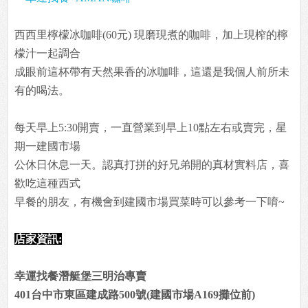
西西里檸檬冰咖啡(60元) 現磨現煮的咖啡，加上現榨的檸
檬汁一起調合
成眼前這杯帶有天然果香的冰咖啡，這還是我個人前所未
有的喝法。
每天早上5:30開賣，一直營業到早上10點左右或賣完，星
期一建國市場
公休日休息一天。認真打拼的好兄弟開的真材實料店，喜
歡吃這種西式
早餐的朋友，有機會到建國市場買菜時可以參考一下唷~
店家資訊:
幸運找餐潛艇堡三明治專賣
401台中市東區建成路500號(建國市場A169攤位前)