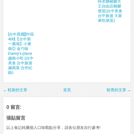
阿水獅豬腳大
王自由店豬腳
便當(台中美食
台中旅遊 大家
來吃便當)
[台中異國][中區
400]【台中第
一廣場】小東
南亞 金巧味
Danny’s place
越南小吃 (台中
美食 台中旅遊
越南菜 合作紀
錄)
← 較新的文章
首頁
較舊的文章 →
0 留言:
張貼留言
以上食記純屬個人口味觀點分享，請各位朋友自行參考!