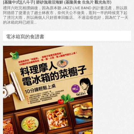
[基隆中式][八斗子] 碧砂漁港活海鮮 (基隆美食 生魚片 觀光魚市)
禮拜六吃完相撲鍋後，因為原本聽 JAZZ LIVE BAND 的計畫流產，所以跟
阿德搭了捷運去了趟士林夜市，奈何天公不做美，逛到一半的時候竟下起
了滂沱大雨，所以兩個人只好搭車回飯店。 不過這樣也好，因為忙了一天
的冰箱此時已經呈...
電冰箱寫的食譜書