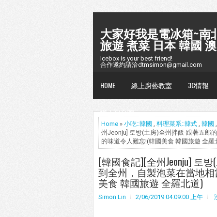
大家好我是電冰箱~南北
旅遊 煮菜 日本 韓國 澳
Icebox is your best friend!
合作邀約請洽dtmsimon@gmail.com
HOME
線上廚藝教室
3C情報
懶人包台灣
Home
»
小吃::韓國
,
料理菜系::韓式
,
韓國
州Jeonju] 토방(土房)全州拌飯-
的味道令人難忘!(韓國美食 韓國旅遊 全羅
[韓國食記][全州Jeonju
到全州，自製泡菜在當地相
美食 韓國旅遊 全羅北道)
Simon Lin
2/06/2019 04:09:00 上午