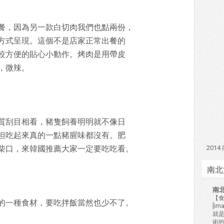
餐，因為另一款白切肉我們也點兩份，
方式呈現。這個不是店家正常出餐的
較方便的貼心小動作。烤肉是用帶皮
，微辣。
質刮目相看，豬隻飼養明明就不像日
但吃起來真的一點豬腥味都沒有。肥
201
柴口，來韓國推薦大家一定要吃吃看。
南北
南
【食
的一種食材，要吃拌飯當然也少不了。
[i
就
術的