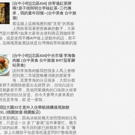
[台中小吃][北區404] 你寄過紅茶牌
嗎?原子街阿明古早味紅茶-三代傳
承，我的童年回憶~(台中美食 台中旅
遊)
看這牆上這兩塊擦到都"見骨"的黑板
上用粉筆寫著密密麻麻的數字，大家
們是什麼嗎?如果大家有去便利商店買咖啡寄
驗，或是使用手機APP做上述動作的話，那不
，這兩塊黑板應該就是台灣傳統寄杯服務的濫
[台中小吃][北區404]中央市場 李海魯
肉飯 (台中美食 台中旅遊 BRT茄苳腳
站美食)
說到李海魯肉飯我想很多人馬上會聯
想到第二市場賣晚餐消夜的那家李
海，其實李海的分店很多，大部分都
家裡子弟開枝散葉出去經營 的，但坦白說分
質都參差不齊，其他同業爌肉的口味跟火候掌
比他們好的比比皆是。但今天要帶大家來看的
也是李海，卻 是一家除...
宿][大園337] 意外入住華航桃機過境旅館
TEL (桃園旅遊 桃園飯店)
沒更新網誌，因為冰箱前幾天按照慣例前往馬
差，只是這一次 多了"參展"這件事要忙。幾天
忙碌的結果，每天回到家已經都差不多 呈"彌
態。加上出國前不知是落枕還是閃到?整個肩膀