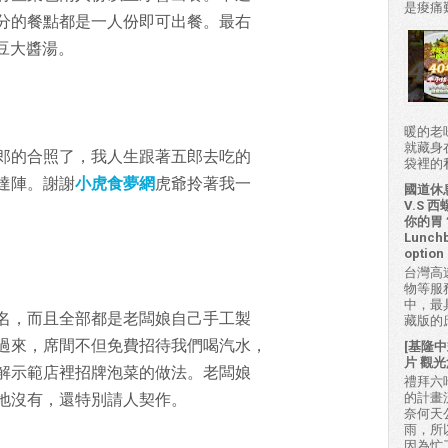
是痠痛難
分的餐點都是一人份即可出餐。最右
納豆大醬湯。
暖的老
就藏身
郎的合照了，我人生跟著五郎去吃的
袋裡的私房
達陣。謝謝
小虎食夢網
虎爺拎著我一
國道休
V.S
你的胃？H
Lunchb
option 
台灣高
物等服
中，最
名，而且全部都是老闆娘自己手工製
藏版的
過來，席間不但免費招待我們喝汽水，
[基隆中
片 觀光
解示範店裡招牌泡菜的做法。老闆娘
禮拜六吃
的計畫
地沒有，還特別請人契作。
奈何天
雨，所
因為忙