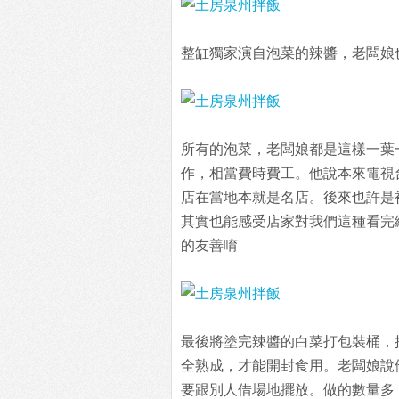
整缸獨家演自泡菜的辣醬，老闆娘
所有的泡菜，老闆娘都是這樣一葉
作，相當費時費工。他說本來電視
店在當地本就是名店。後來也許是
其實也能感受店家對我們這種看完
的友善唷
最後將塗完辣醬的白菜打包裝桶，
全熟成，才能開封食用。老闆娘說
要跟別人借場地擺放。做的數量多