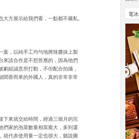
電冰
也大方展示給我們看，一點都不藏私。
一葉，以純手工均勻地將辣醬抹上製
台來談合作是不想答應的，因為他們
被劇組誠意所打動，不但配合拍攝，
細聞香而來的外國人，真的非常非常
接下來就交給時間，經過三個月的完
他們家的泡菜數量相當龐大，多到還
，就代表使用量一定也很大，聽說圖