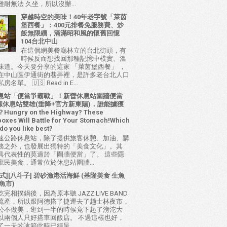
耐無法 久坐，所以沒辦...
穿越時空的美味！40年老字號「萊茵
堡西餐」：400元排餐免服務費、炒
飯無限續，滿滿昭和風的懷舊回憶
104台北中山
在這個網美餐廳林立的台北街頭，有
時候反而想找回那種記憶中樸實、溫
味道。今天要分享的這家 「萊茵堡西餐」 ，
在中山區伊通街的巷弄裡，是許多老台北人口
名單。 🇺🇸 Read in E...
息站「便當爭霸戰」！新營休息站圍牆便當
 西螺休息站雙雄(垂降+官方新東陽)，誰能擄獲
ungry on the Highway? These
oxes Will Battle for Your Stomach!Which
do you like best?
速公路休息站，除了提供旅客休憩、加油、購
務之外，也發展出獨特的「美食文化」。其
具代表性的莫過於「圍牆便當」了。 這些隱
庶民美食，通常位於休息站圍牆...
式][八斗子] 碧砂漁港活海鮮 (基隆美食 生魚
魚市)
完相撲鍋後，因為原本聽 JAZZ LIVE BAND
流產，所以跟阿德搭了捷運去了趟士林夜市，
公不做美，逛到一半的時候竟下起了滂沱大
以兩個人只好搭車回飯店。 不過這樣也好，
了一天的冰箱此時已經呈...