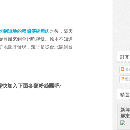
吃到道地的韓國傳統燒肉
之後，隔天
從首爾來到全州吃拌飯。原本不知道
了地圖才發現，幾乎是從台北開到台
.
訂閱
發
留
趕快加入下面各類粉絲團吧~
精選
新埤
屏東