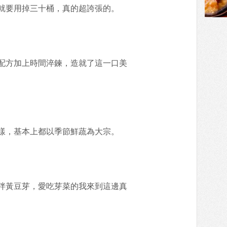
就要用掉三十桶，真的超誇張的。
配方加上時間淬鍊，造就了這一口美
樣，基本上都以季節鮮蔬為大宗。
拌黃豆芽，愛吃芽菜的我來到這邊真