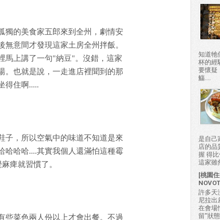
孤獨的美食家五郎來到全州，劇情安
後無意間才發現這家土房全州拌飯。
知道牠
裡馬上講了一句"納豆"。沒錯，這家
杯的經
要懷疑
湯。也就是說，一走進店裡聞到的那
觴....
啊.....
鞋子，所以空氣中的味道不知道是來
是自己
店的品
哈哈哈....其實我個人還滿怕這種霉
握 得
這家雖然
覺麻痺就習慣了。
[桃園住
NOVO
許多天
尼拉出
在會場
留"狀
有些菜色兩人份以上才會出餐。不過