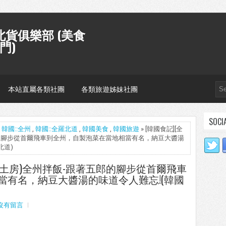
貨俱樂部 (美食
門)
本站直屬各類社團
各類旅遊姊妹社團
SOCI
,
韓國::全州
,
韓國::全羅北道
,
韓國美食
,
韓國旅遊
» [韓國食記][全
跟著五郎的腳步從首爾飛車到全州，自製泡菜在當地相當有名，納豆大醬湯
北道)
] 토방(土房)全州拌飯-跟著五郎的腳步從首爾飛車
當有名，納豆大醬湯的味道令人難忘!(韓國
沒有留言