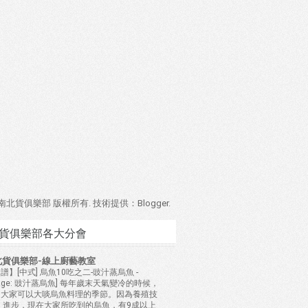
4 南北貨俱樂部 版權所有. 技術提供：
Blogger
.
貨俱樂部各大分會
北貨俱樂部-線上廚藝教室
譜】[中式] 烏魚10吃之二-豉汁蒸烏魚
-
mage: 豉汁蒸烏魚] 每年歲末天氣變冷的時候，
是大家可以大啖烏魚料理的季節。因為養殖技
 進步，現在大家所吃到的烏魚，有9成以上