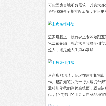
可能因應當地消費需求，其實大部
邊₩6000是全州拌飯套餐，有附
這家店牆上，就有掛上老闆娘跟五
第二家餐廳，就這樣再韓國全州市
起去，這是他人生第43家囉....
這家店的泡菜，聽說在當地相當出
作。也許知道我們一行人遠從台灣
還特別帶我們到餐廳後面，親自講
說，他們採用的山東大白菜品種當