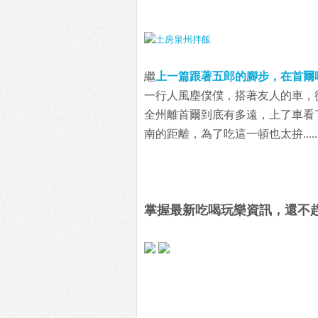
繼
上一篇跟著五郎的腳步，在首爾
一行人風塵僕僕，搭著友人的車，
全州離首爾到底有多遠，上了車看
南的距離，為了吃這一頓也太拚.......
掌握最新吃喝玩樂資訊，還不