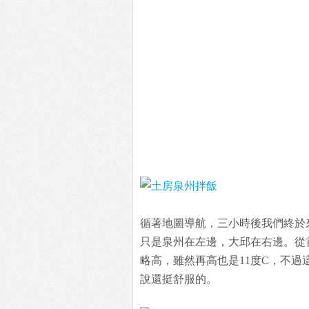
循著地圖導航，三小時後我們終於
只是泉州在左邊，大邱在右邊。從
略高，雖然再高也是11度C，不
說還挺舒服的。