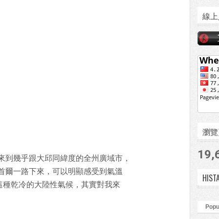
線上
瀏覽頁數
19,
來到幾乎跟大邱同緯度的全州廣域市，
首爾一路下來，可以明顯感受到氣溫
HIST
過這種乾冷的大陸性氣候，其實對我來
Popu