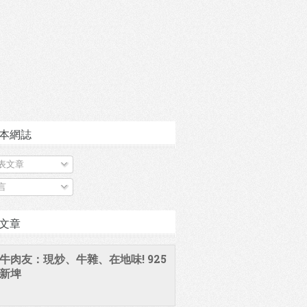
本網誌
表文章
言
文章
牛肉友：現炒、牛雜、在地味! 925
新埤