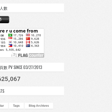
人數
 PV SINCE 03/27/2013
625,067
ATS
lar
Tags
Blog Archives