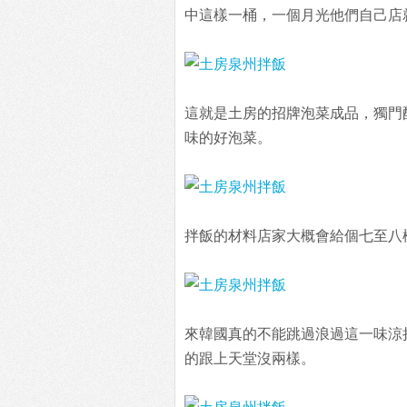
中這樣一桶，一個月光他們自己店
這就是土房的招牌泡菜成品，獨門
味的好泡菜。
拌飯的材料店家大概會給個七至八
來韓國真的不能跳過浪過這一味涼
的跟上天堂沒兩樣。