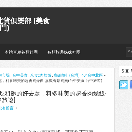
貨俱樂部 (美食
門)
本站直屬各類社團
各類旅遊姊妹社團
SOCI
興市場
,
台中美食
,
米食::肉燥飯
,
郵編旅行(台灣)::404台中北區
»
好去處，料多味美的超香肉燥飯-嘉義香菇肉羹(台中美食 台中旅遊)
24小時吃粗飽的好去處，料多味美的超香肉燥飯-
旅遊)
沒有留言