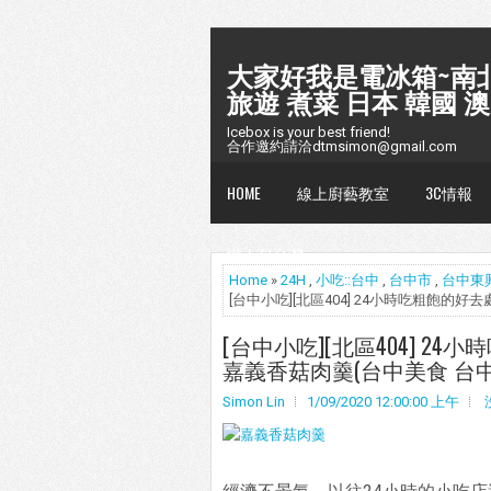
大家好我是電冰箱~南北
旅遊 煮菜 日本 韓國 澳
Icebox is your best friend!
合作邀約請洽dtmsimon@gmail.com
HOME
線上廚藝教室
3C情報
懶人包台灣
Home
»
24H
,
小吃::台中
,
台中市
,
台中東
[台中小吃][北區404] 24小時吃粗飽的
[台中小吃][北區404] 
嘉義香菇肉羹(台中美食 台中
Simon Lin
1/09/2020 12:00:00 上午