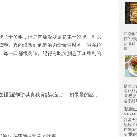
知道牠
這邊吃了十多年，但是肉燥飯我還是第一次吃，所以
杯的經
要懷疑
驚艷。真的沒想到他們的肉燥會這麼香，淋在粒
觴....
，每一口都很夠味。記得有吃辣別忘了加剛剛的
是自己
店的品
在裡面的吧?其實我有點忘記了。如果是的話，
握 得
這家雖然
[桃園住
NOVO
許多天
尼拉出
在會場
留"狀
或是油豆腐都滷得非常入味喔。