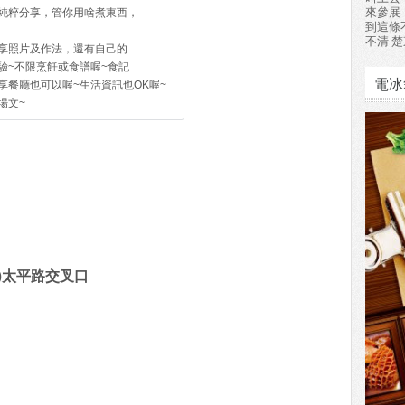
來參展
純粹分享，管你用啥煮東西，
到這條
不清 楚
享照片及作法，還有自己的
驗~不限烹飪或食譜喔~食記
電冰
享餐廳也可以喔~生活資訊也OK喔~
場文~
)太平路交叉口