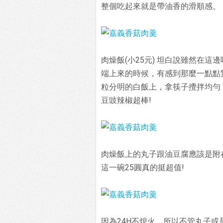
整個吃起來就是帶油香的滑順感。
肉燥飯(小25元) 坦白說雖然在
端上來的時候，有感到那麼一點點
粒分明的白飯上，拿筷子攪拌均勻
豆豉辣椒超棒!
肉燥飯上的丸子跟油豆腐應該是附
這一碗25圓真的挺超值!
因為24H不熄火，所以不管丸子