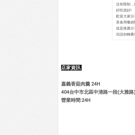
沒有限制，
好吃就好!
歡迎大家分
美食用餐經
或是推薦分
但請勿轉農
店家資訊:
嘉義香菇肉羹 24H
404台中市北區中清路一段(大雅路
營業時間:24H