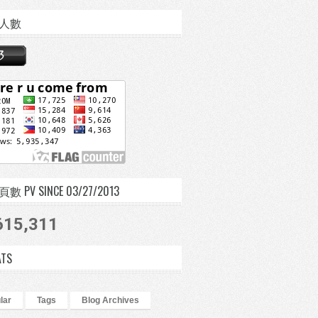
人數
 PV SINCE 03/27/2013
615,311
ATS
lar
Tags
Blog Archives