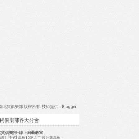
4 南北貨俱樂部 版權所有. 技術提供：
Blogger
.
貨俱樂部各大分會
北貨俱樂部-線上廚藝教室
譜】[中式] 烏魚10吃之二-豉汁蒸烏魚
-