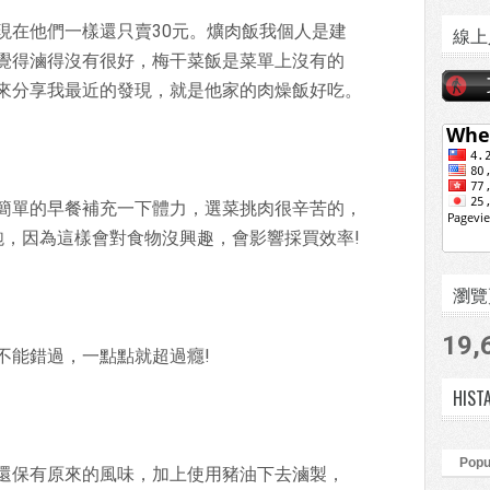
現在他們一樣還只賣30元。爌肉飯我個人是建
線上
覺得滷得沒有很好，梅干菜飯是菜單上沒有的
來分享我最近的發現，就是他家的肉燥飯好吃。
簡單的早餐補充一下體力，選菜挑肉很辛苦的，
飽，因為這樣會對食物沒興趣，會影響採買效率!
瀏覽頁數
19,
不能錯過，一點點就超過癮!
HIST
Popu
頭，還保有原來的風味，加上使用豬油下去滷製，