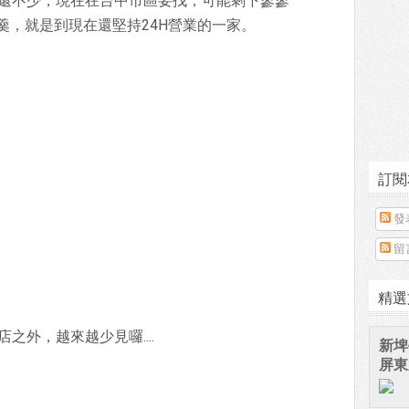
店還不少，現在在台中市區要找，可能剩下寥寥
羹，就是到現在還堅持24H營業的一家。
訂閱
發
留
精選
之外，越來越少見囉....
新埤
屏東