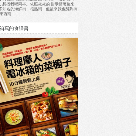
，想找我喝兩杯。依照叔叔的 指示循著路來
不知名的海鮮街，很熱鬧，但後來我也醉到搞
東西南...
箱寫的食譜書