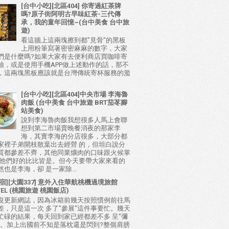
[台中小吃][北區404] 你寄過紅茶牌
嗎?原子街阿明古早味紅茶-三代傳
承，我的童年回憶~(台中美食 台中旅
遊)
看這牆上這兩塊擦到都"見骨"的黑板
上用粉筆寫著密密麻麻的數字，大家
們是什麼嗎?如果大家有去便利商店買咖啡寄
驗，或是使用手機APP做上述動作的話，那不
，這兩塊黑板應該就是台灣傳統寄杯服務的濫
[台中小吃][北區404]中央市場 李海魯
肉飯 (台中美食 台中旅遊 BRT茄苳腳
站美食)
說到李海魯肉飯我想很多人馬上會聯
想到第二市場賣晚餐消夜的那家李
海，其實李海的分店很多，大部分都
家裡子弟開枝散葉出去經營 的，但坦白說分
質都參差不齊，其他同業爌肉的口味跟火候掌
比他們好的比比皆是。但今天要帶大家來看的
也是李海，卻 是一家除...
宿][大園337] 意外入住華航桃機過境旅館
TEL (桃園旅遊 桃園飯店)
沒更新網誌，因為冰箱前幾天按照慣例前往馬
差，只是這一次 多了"參展"這件事要忙。幾天
忙碌的結果，每天回到家已經都差不多 呈"彌
態。加上出國前不知是落枕還是閃到?整個肩膀