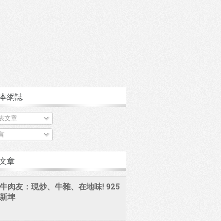
本網誌
表文章
言
文章
牛肉友：現炒、牛雜、在地味! 925
新埤