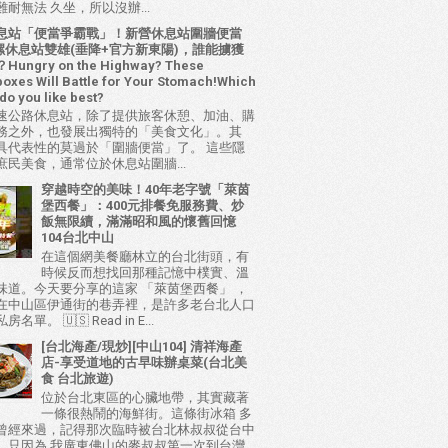
耐無法 久坐，所以沒辦...
息站「便當爭霸戰」！新營休息站圍牆便當
 西螺休息站雙雄(垂降+官方新東陽)，誰能擄獲
ungry on the Highway? These
oxes Will Battle for Your Stomach!Which
do you like best?
速公路休息站，除了提供旅客休憩、加油、購
務之外，也發展出獨特的「美食文化」。其
具代表性的莫過於「圍牆便當」了。 這些隱
庶民美食，通常位於休息站圍牆...
穿越時空的美味！40年老字號「萊茵
堡西餐」：400元排餐免服務費、炒
飯無限續，滿滿昭和風的懷舊回憶
104台北中山
在這個網美餐廳林立的台北街頭，有
時候反而想找回那種記憶中樸實、溫
味道。今天要分享的這家 「萊茵堡西餐」 ，
在中山區伊通街的巷弄裡，是許多老台北人口
名單。 🇺🇸 Read in E...
[台北海產/現炒][中山104] 清祥海產
店-享受道地的古早味辦桌菜(台北美
食 台北旅遊)
位於台北東區的心臟地帶，其實藏著
一條很熱鬧的海鮮街。這條街冰箱 多
曾經來過，記得那次臨時被台北林叔叔從台中
，只因為 我廣東佛山的麥叔叔第一次到台灣