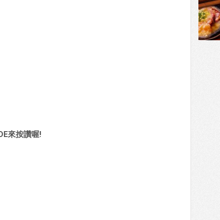
DE來按讚喔!