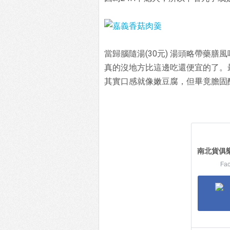
當歸腦隨湯(30元) 湯頭略帶藥膳
真的沒地方比這邊吃還便宜的了。
其實口感就像嫩豆腐，但畢竟膽固
南北貨俱
Fa