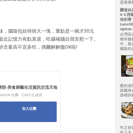
是痠痛難
國道休
V.S
你的胃？H
Lunchb
option 
風味，腦隨也給得很大一塊，重點是一碗才30元
台灣高
最近記憶力有點衰退，吃腦補腦自我安慰一下。
物等服
中，最
醇含量高不宜多吃，偶爾解解饞OK啦!
藏版的
暖的老
樂部-美食廚藝生活資訊交流天地
就藏身
袋裡的私房
cebook 社團 · 3,643 位成員
加入社團
年之前
叫上去