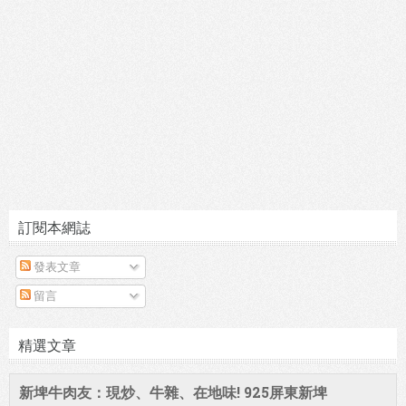
訂閱本網誌
發表文章
留言
精選文章
新埤牛肉友：現炒、牛雜、在地味! 925屏東新埤