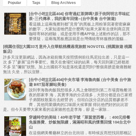
Popular
Tags
Blog Archives
[台中小吃][北區404] 你寄過紅茶牌嗎?原子街阿明古早味紅
茶-三代傳承，我的童年回憶~(台中美食 台中旅遊)
看這牆上這兩塊擦到都"見骨"的黑板上用粉筆寫著密密麻麻
的數字，大家知道牠們是什麼嗎?如果大家有去便利商店買
咖啡寄杯的經驗，或是使用手機APP做上述動作的話，那不
要懷疑，這兩塊黑板應該就是台灣傳統寄杯服務的濫觴....
[桃園住宿][大園337] 意外入住華航桃機過境旅館 NOVOTEL (桃園旅遊 桃園
飯店)
許多天沒更新網誌，因為冰箱前幾天按照慣例前往馬尼拉出差，只是這一
次 多了"參展"這件事要忙。幾天在會場忙碌的結果，每天回到家已經都差
不多 呈"彌留"狀態。加上出國前不知是落枕還是閃到?整個肩膀是痠痛難耐
無法 久坐，所以沒辦...
[台中小吃][北區404]中央市場 李海魯肉飯 (台中美食 台中旅
遊 BRT茄苳腳站美食)
說到李海魯肉飯我想很多人馬上會聯想到第二市場賣晚餐消
夜的那家李 海，其實李海的分店很多，大部分都是自己家裡
子弟開枝散葉出去經營 的，但坦白說分店的品質都參差不
齊，其他同業爌肉的口味跟火候掌握 得比他們好的比比皆
是。但今天要帶大家來看的這家雖然也是李海，卻 是一家除...
穿越時空的美味！40年老字號「萊茵堡西餐」：400元排餐
免服務費、炒飯無限續，滿滿昭和風的懷舊回憶 104台北中
山
在這個網美餐廳林立的台北街頭，有時候反而想找回那種記