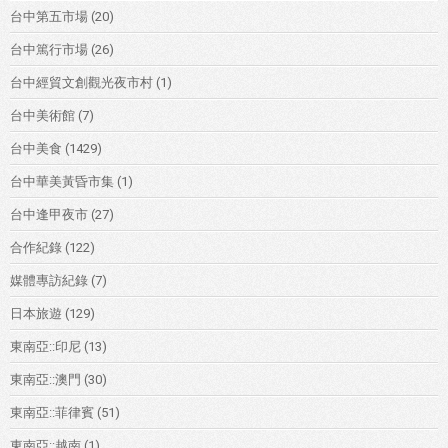
台中第五市場
(20)
台中篤行市場
(26)
台中經貿文創觀光夜市村
(1)
台中美術館
(7)
台中美食
(1429)
台中華美黃昏市集
(1)
台中逢甲夜市
(27)
合作紀錄
(122)
媒體專訪紀錄
(7)
日本旅遊
(129)
東南亞::印尼
(13)
東南亞::澳門
(30)
東南亞::菲律賓
(51)
東南亞::越南
(1)