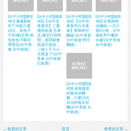
[台中小吃][東區
[台中小吃][南區
[台中小吃][南區
[台中小吃][南區
401] 滿滿新鮮
402]【台中忠
402] 【台中忠
402] 忠孝路阿
筍丁內餡只要
孝夜市】三重
孝夜市白天美
頭爌肉-一天只
20元，肉包子
埔米粉湯 忠孝
食】寶島蚵仔
賣6小時，台中
不到9點完售!肉
店-接近打烊時
麵線 (台中美食
南區早午餐好
包朱包子饅頭
間，老闆娘會
台中旅遊 蚵仔
去處!(台中美食
專賣店(台中美
高湯大放送，
麵線)
台中旅遊)
食 台中旅遊)
一個人不小心
又辦桌了!(台中
美食 台中旅遊
已歇業)
[台中小吃][西區
403] 座無虛席
的無名炒麵
攤，只要25元-
自治街無名炒
麵(台中美食 台
中旅遊)
← 較新的文章
首頁
較舊的文章 →