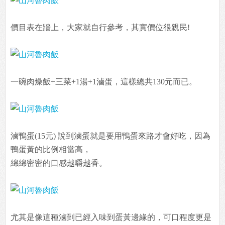
價目表在牆上，大家就自行參考，其實價位很親民!
一碗肉燥飯+三菜+1湯+1滷蛋，這樣總共130元而已。
滷鴨蛋(15元) 說到滷蛋就是要用鴨蛋來路才會好吃，因為
鴨蛋黃的比例相當高，
綿綿密密的口感越嚼越香。
尤其是像這種滷到已經入味到蛋黃邊緣的，可口程度更是