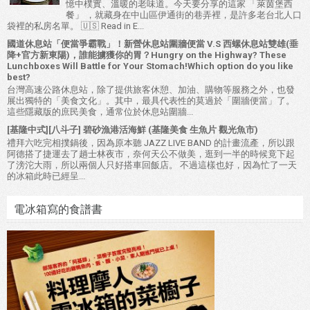
憶中樸實、溫暖的老味道。今天要分享的這家 「萊茵堡西
餐」 ，就藏身在中山區伊通街的巷弄裡，是許多老台北人口
袋裡的私房名單。 🇺🇸 Read in E...
國道休息站「便當爭霸戰」！新營休息站圍牆便當 V.S 西螺休息站雙雄(垂
降+官方新東陽)，誰能擄獲你的胃？Hungry on the Highway? These
Lunchboxes Will Battle for Your Stomach!Which option do you like
best?
台灣高速公路休息站，除了提供旅客休憩、加油、購物等服務之外，也發
展出獨特的「美食文化」。其中，最具代表性的莫過於「圍牆便當」了。
這些隱藏版的庶民美食，通常位於休息站圍牆...
[基隆中式][八斗子] 碧砂漁港活海鮮 (基隆美食 生魚片 觀光魚市)
禮拜六吃完相撲鍋後，因為原本聽 JAZZ LIVE BAND 的計畫流產，所以跟
阿德搭了捷運去了趟士林夜市，奈何天公不做美，逛到一半的時候竟下起
了滂沱大雨，所以兩個人只好搭車回飯店。 不過這樣也好，因為忙了一天
的冰箱此時已經呈...
電冰箱寫的食譜書