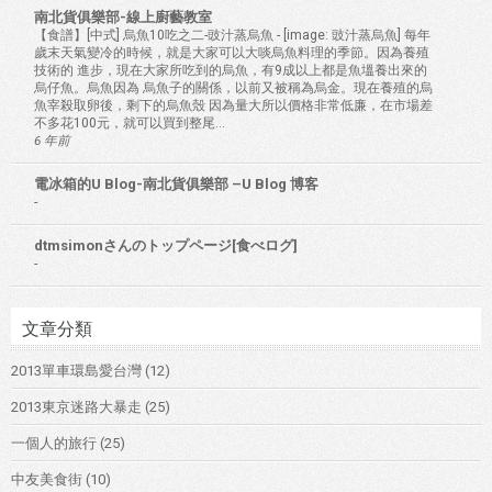
南北貨俱樂部-線上廚藝教室
【食譜】[中式] 烏魚10吃之二-豉汁蒸烏魚
-
[image: 豉汁蒸烏魚] 每年
歲末天氣變冷的時候，就是大家可以大啖烏魚料理的季節。因為養殖
技術的 進步，現在大家所吃到的烏魚，有9成以上都是魚塭養出來的
烏仔魚。烏魚因為 烏魚子的關係，以前又被稱為烏金。現在養殖的烏
魚宰殺取卵後，剩下的烏魚殼 因為量大所以價格非常低廉，在市場差
不多花100元，就可以買到整尾...
6 年前
電冰箱的U Blog-南北貨俱樂部 –U Blog 博客
-
dtmsimonさんのトップページ[食べログ]
-
文章分類
2013單車環島愛台灣
(12)
2013東京迷路大暴走
(25)
一個人的旅行
(25)
中友美食街
(10)