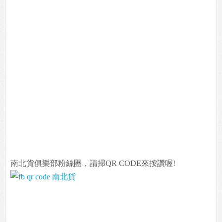
南北貨俱樂部粉絲團，請掃QR CODE來按讚喔!