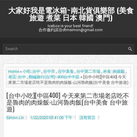
大家好我是電冰箱~南北貨俱樂部 (美食
旅遊 煮菜 日本 韓國 澳門)
Icebox is your best friend!
合作邀約請洽dtmsimon@gmail.com
Home
»
小吃::台中
,
台中市
,
台中美食
,
台中第二市場
,
米食::肉燥飯
,
老店::台中
,
郵編旅行(台灣)::400台中中區
» [台中小吃][中區400] 今天
來第二市場老店吃不是魯肉的肉燥飯-山河魯肉飯(台中美食 台中旅遊)
[台中小吃][中區400] 今天來第二市場老店吃不
是魯肉的肉燥飯-山河魯肉飯(台中美食 台中旅
遊)
Simon Lin
1/22/2020 03:41:00 下午
沒有留言