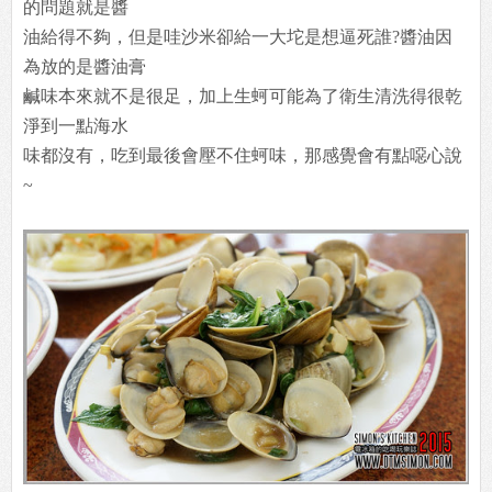
的問題就是醬
油給得不夠，但是哇沙米卻給一大坨是想逼死誰?醬油因
為放的是醬油膏
鹹味本來就不是很足，加上生蚵可能為了衛生清洗得很乾
淨到一點海水
味都沒有，吃到最後會壓不住蚵味，那感覺會有點噁心說
~