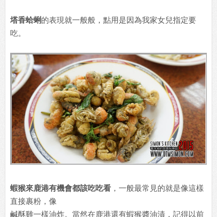
塔香蛤蜊
的表現就一般般，點用是因為我家女兒指定要
吃。
蝦猴來鹿港有機會都該吃吃看
，一般最常見的就是像這樣
直接裹粉，像
鹹酥雞一樣油炸。當然在鹿港還有蝦猴醬油漬，記得以前