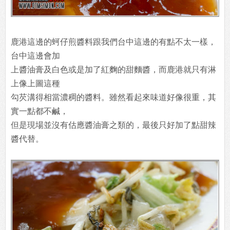
鹿港這邊的蚵仔煎醬料跟我們台中這邊的有點不太一樣，
台中這邊會加
上醬油膏及白色或是加了紅麴的甜麵醬，而鹿港就只有淋
上像上圖這種
勾芡溝得相當濃稠的醬料。雖然看起來味道好像很重，其
實一點都不鹹，
但是現場並沒有估應醬油膏之類的，最後只好加了點甜辣
醬代替。