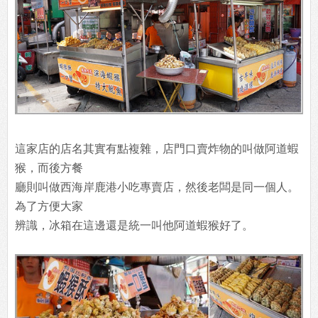
這家店的店名其實有點複雜，店門口賣炸物的叫做阿道蝦
猴，而後方餐
廳則叫做西海岸鹿港小吃專賣店，然後老闆是同一個人。
為了方便大家
辨識，冰箱在這邊還是統一叫他阿道蝦猴好了。