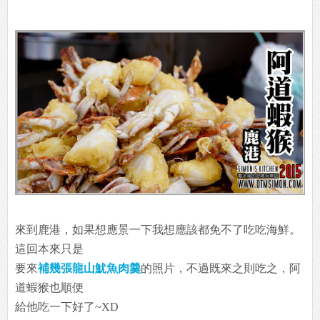
來到鹿港，如果想應景一下我想應該都免不了吃吃海鮮。
這回本來只是
要來
補幾張龍山魷魚肉羹
的照片，不過既來之則吃之，阿
道蝦猴也順便
給他吃一下好了~XD