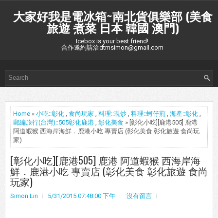
大家好我是電冰箱~南北貨俱樂部 (美食
旅遊 煮菜 日本 韓國 澳門)
Icebox is your best friend!
合作邀約請洽dtmsimon@gmail.com
Home
»
小吃::彰化
,
食尚玩家
,
料理::現炒
,
料理::蚵仔煎
,
海產::彰化
,
郵編旅行(台灣)::505彰化鹿港
,
彰化美食
» [彰化小吃][鹿港505] 鹿港
阿道蝦猴 西海岸海鮮．鹿港小吃 專賣店 (彰化美食 彰化旅遊 食尚玩
家)
[彰化小吃][鹿港505] 鹿港 阿道蝦猴 西海岸海
鮮．鹿港小吃 專賣店 (彰化美食 彰化旅遊 食尚
玩家)
Simon Lin
5/31/2015 07:48:00 下午
沒有留言