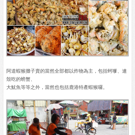
阿道蝦猴攤子賣的當然全部都以炸物為主，包括蚵嗲、連
殼吃的螃蟹、
大魷魚等等之外，當然也包括鹿港特產蝦猴囉。