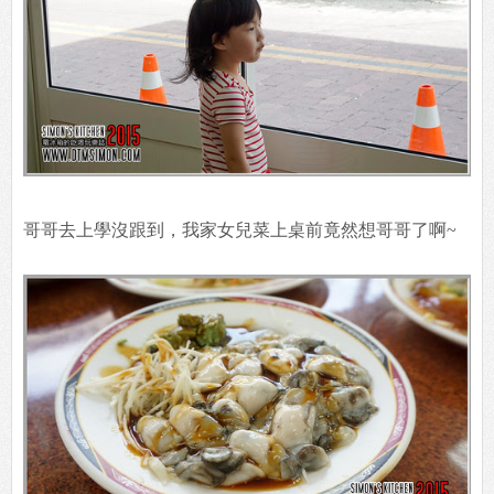
哥哥去上學沒跟到，我家女兒菜上桌前竟然想哥哥了啊~