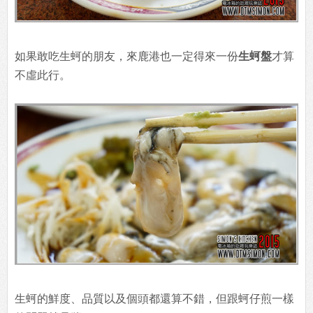
如果敢吃生蚵的朋友，來鹿港也一定得來一份
生蚵盤
才算
不虛此行。
生蚵的鮮度、品質以及個頭都還算不錯，但跟蚵仔煎一樣