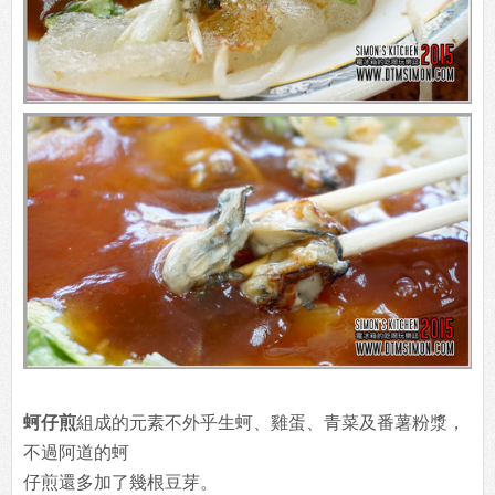
蚵仔煎
組成的元素不外乎生蚵、雞蛋、青菜及番薯粉漿，
不過阿道的蚵
仔煎還多加了幾根豆芽。