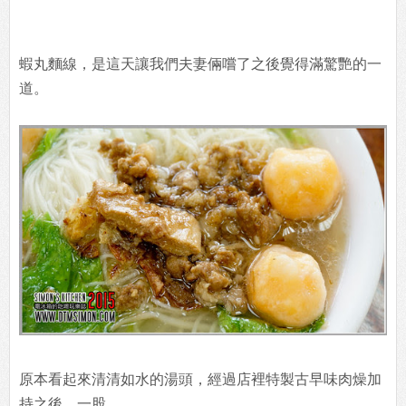
蝦丸麵線，是這天讓我們夫妻倆嚐了之後覺得滿驚艷的一
道。