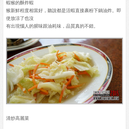
蝦猴的酥炸蝦
猴新鮮程度相當好，聽說都是活蝦直接裹粉下鍋油炸。即
使放涼了也沒
有出現惱人的腥味跟油耗味，品質真的不錯。
清炒高麗菜