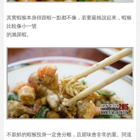
其實蝦猴本身得跟蝦一點都不像，若要嚴格說起來，蝦猴
比較像小一號
的瀨尿蝦。
不新鮮的蝦猴投身一定會分離，且腥味會非常的重。阿道