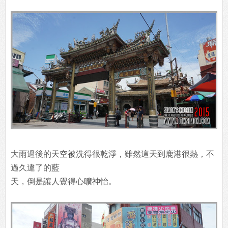
大雨過後的天空被洗得很乾淨，雖然這天到鹿港很熱，不
過久違了的藍
天，倒是讓人覺得心曠神怡。