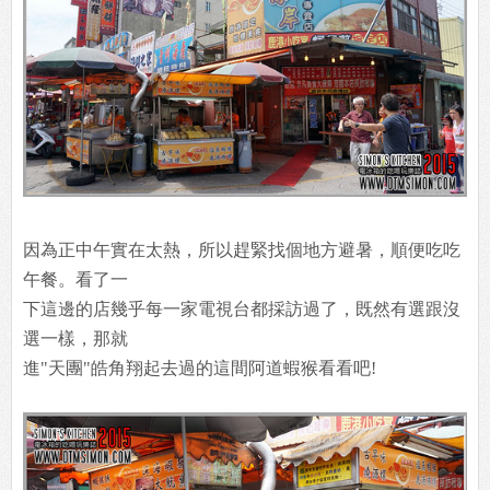
因為正中午實在太熱，所以趕緊找個地方避暑，順便吃吃
午餐。看了一
下這邊的店幾乎每一家電視台都採訪過了，既然有選跟沒
選一樣，那就
進"天團"皓角翔起去過的這間阿道蝦猴看看吧!