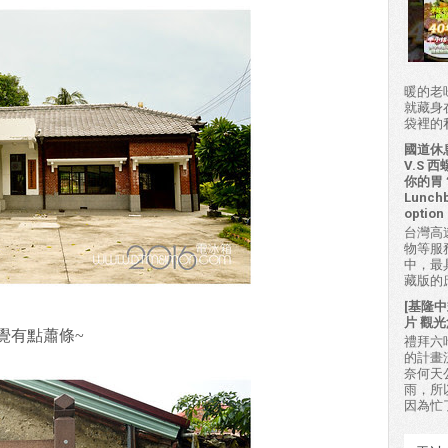
暖的老
就藏身
袋裡的私房
國道休
V.S
你的胃？H
Lunchb
option 
台灣高
物等服
中，最
藏版的
[基隆中
片 觀光
覺有點蕭條~
禮拜六吃
的計畫
奈何天
雨，所
因為忙