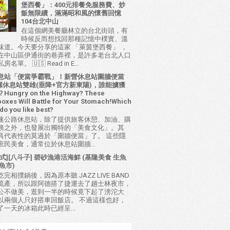
堡西餐」：400元排餐免服務費、炒
飯無限續，滿滿昭和風的懷舊回憶
104台北中山
在這個網美餐廳林立的台北街頭，有
時候反而想找回那種記憶中樸實、溫
味道。今天要分享的這家 「萊茵堡西餐」 ，
在中山區伊通街的巷弄裡，是許多老台北人口
名單。 🇺🇸 Read in E...
息站「便當爭霸戰」！新營休息站圍牆便當
 西螺休息站雙雄(垂降+官方新東陽)，誰能擄獲
ungry on the Highway? These
oxes Will Battle for Your Stomach!Which
do you like best?
速公路休息站，除了提供旅客休憩、加油、購
務之外，也發展出獨特的「美食文化」。其
具代表性的莫過於「圍牆便當」了。 這些隱
庶民美食，通常位於休息站圍牆...
式][八斗子] 碧砂漁港活海鮮 (基隆美食 生魚
魚市)
完相撲鍋後，因為原本聽 JAZZ LIVE BAND
流產，所以跟阿德搭了捷運去了趟士林夜市，
公不做美，逛到一半的時候竟下起了滂沱大
以兩個人只好搭車回飯店。 不過這樣也好，
了一天的冰箱此時已經呈...