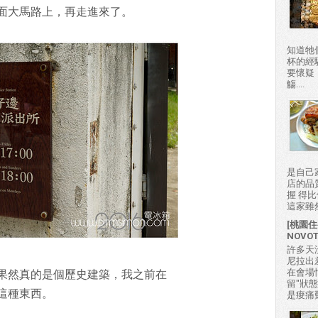
面大馬路上，再走進來了。
知道牠
杯的經
要懷疑
觴....
是自己
店的品
握 得
這家雖然
[桃園住
NOVO
許多天
尼拉出
在會場
果然真的是個歷史建築，我之前在
留"狀
這種東西。
是痠痛難