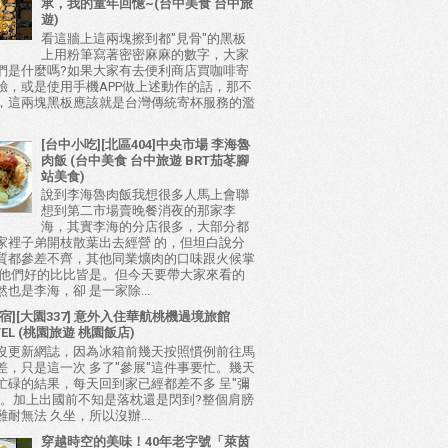
承，我的童年回憶~(台中美食 台中旅
遊)
看這牆上這兩塊擦到都"見骨"的黑板
上用粉筆寫著密密麻麻的數字，大家
們是什麼嗎?如果大家有去便利商店買咖啡寄
驗，或是使用手機APP做上述動作的話，那不
，這兩塊黑板應該就是台灣傳統寄杯服務的濫
[台中小吃][北區404]中央市場 李海魯
肉飯 (台中美食 台中旅遊 BRT茄苳腳
站美食)
說到李海魯肉飯我想很多人馬上會聯
想到第二市場賣晚餐消夜的那家李
海，其實李海的分店很多，大部分都
家裡子弟開枝散葉出去經營 的，但坦白說分
質都參差不齊，其他同業爌肉的口味跟火候掌
比他們好的比比皆是。但今天要帶大家來看的
也是李海，卻 是一家除...
宿][大園337] 意外入住華航桃機過境旅館
TEL (桃園旅遊 桃園飯店)
沒更新網誌，因為冰箱前幾天按照慣例前往馬
差，只是這一次 多了"參展"這件事要忙。幾天
忙碌的結果，每天回到家已經都差不多 呈"彌
態。加上出國前不知是落枕還是閃到?整個肩膀
耐無法 久坐，所以沒辦...
穿越時空的美味！40年老字號「萊茵