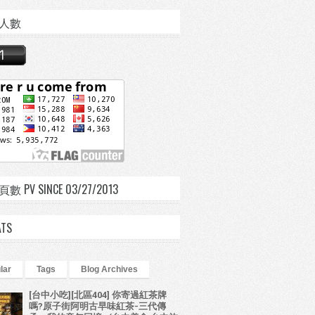
人數
 PV SINCE 03/27/2013
ATS
lar
Tags
Blog Archives
[台中小吃][北區404] 你寄過紅茶牌
嗎?原子街阿明古早味紅茶-三代傳