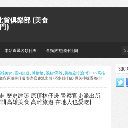
貨俱樂部 (美食
門)
本站直屬各類社團
各類旅遊姊妹社團
SOCI
高雄美食
,
國內旅遊
,
博物館
,
景點::高雄
,
郵編旅行(台灣)::832高雄
-歷史建築 原頂林仔邊 警察官吏派出所+巧多雞排飯+微笑檸檬香雞排!
園走走-歷史建築 原頂林仔邊 警察官吏派出所
!(高雄美食 高雄旅遊 在地人也愛吃)