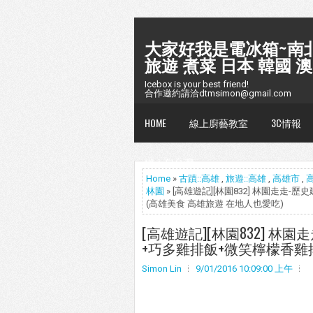
大家好我是電冰箱~南北
旅遊 煮菜 日本 韓國 澳
Icebox is your best friend!
合作邀約請洽dtmsimon@gmail.com
HOME
線上廚藝教室
3C情報
懶人包台灣
Home
»
古蹟::高雄
,
旅遊::高雄
,
高雄市
,
林園
» [高雄遊記][林園832] 林園走走
(高雄美食 高雄旅遊 在地人也愛吃)
[高雄遊記][林園832] 林
+巧多雞排飯+微笑檸檬香雞排
Simon Lin
9/01/2016 10:09:00 上午