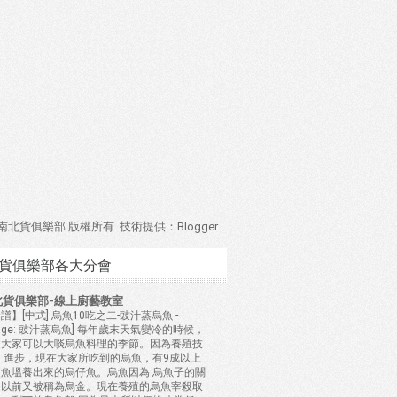
4 南北貨俱樂部 版權所有. 技術提供：
Blogger
.
貨俱樂部各大分會
北貨俱樂部-線上廚藝教室
譜】[中式] 烏魚10吃之二-豉汁蒸烏魚
-
mage: 豉汁蒸烏魚] 每年歲末天氣變冷的時候，
是大家可以大啖烏魚料理的季節。因為養殖技
 進步，現在大家所吃到的烏魚，有9成以上
是魚塭養出來的烏仔魚。烏魚因為 烏魚子的關
，以前又被稱為烏金。現在養殖的烏魚宰殺取