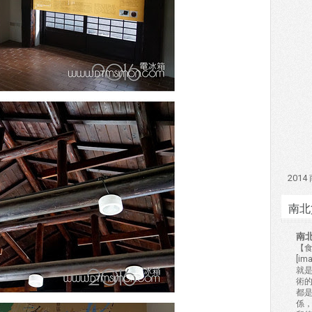
201
南北
南
【食
[i
就
術的
都
係