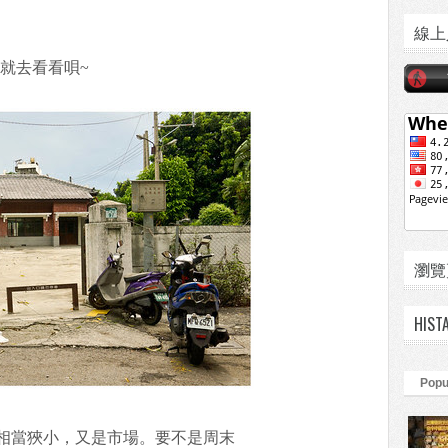
線上
就去看看唄~
瀏覽頁數
HIST
Popu
相當狹小，又是市場。要不是周末