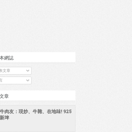
本網誌
表文章
言
文章
牛肉友：現炒、牛雜、在地味! 925
新埤